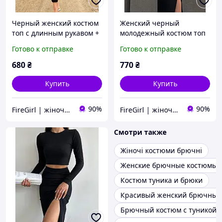
Черный женский костюм
Женский черный
топ с длинным рукавом +
молодежный костюм топ
юбка с разрезом (40-42,
длинная юбка с разрезом
Готово к отправке
Готово к отправке
44-46 размеры)
с длинным рукавом
680
₴
770
₴
Купить
Купить
90%
90%
FireGirl | жіночий одяг
FireGirl | жіночий одяг
Смотри также
Жіночі костюми брючні
Женские брючные костюмы д
Костюм туника и брюки
Красивый женский брючный
Брючный костюм с туникой