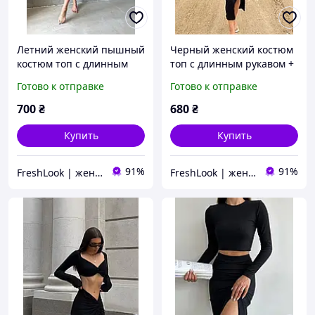
Летний женский пышный
Черный женский костюм
костюм топ с длинным
топ с длинным рукавом +
рукавом + юбка с
юбка с разрезом (40-42,
Готово к отправке
Готово к отправке
воланами (черный,
44-46 размеры)
белый, фисташковый,
700
₴
680
₴
пудровый)
Купить
Купить
91%
91%
FreshLook | женская одежда
FreshLook | женская одежда