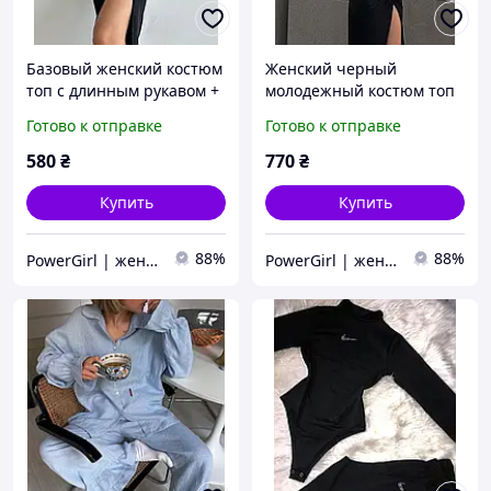
Базовый женский костюм
Женский черный
топ с длинным рукавом +
молодежный костюм топ
юбка с разрезом
длинная юбка с разрезом
Готово к отправке
Готово к отправке
(черный, бежевый,
с длинным рукавом
синий, серый, зеленый)
580
₴
770
₴
Купить
Купить
88%
88%
PowerGirl | женская одежда
PowerGirl | женская одежда