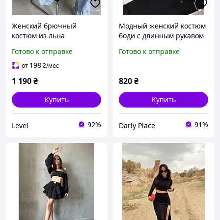
Женский брючный
Модный женский костюм
костюм из льна
боди с длинным рукавом
и штаны джогеры на
Готово к отправке
Готово к отправке
резинке с принтом Nike
из камешков Xs/S M/L
198
от
₴
/мес
1 190
₴
820
₴
Купить
Купить
92%
91%
Level
Darly Place