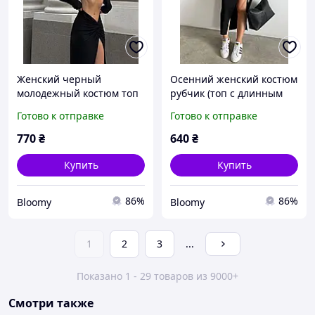
Женский черный
Осенний женский костюм
молодежный костюм топ
рубчик (топ с длинным
длинная юбка с разрезом
рукавом + юбка) черный
Готово к отправке
Готово к отправке
с длинным рукавом
(S-L размер)
770
₴
640
₴
Купить
Купить
86%
86%
Bloomy
Bloomy
1
2
3
...
Показано 1 - 29 товаров из 9000+
Смотри также