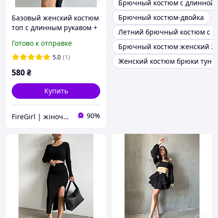
Брючный костюм с длинной 
Брючный костюм-двойка
Базовый женский костюм
топ с длинным рукавом +
Летний брючный костюм с т
юбка с разрезом
Готово к отправке
Брючный костюм женский 2
(черный, бежевый,
синий, серый, зеленый)
5.0
(1)
Женский костюм брюки туни
580
₴
Купить
90%
FireGirl | жіночий одяг