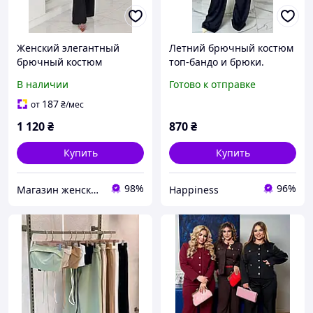
Женский элегантный
Летний брючный костюм
брючный костюм
топ-бандо и брюки.
палаццо и туника
В наличии
Готово к отправке
большого размера
187
от
₴
/мес
1 120
₴
870
₴
Купить
Купить
98%
96%
Магазин женской одежды и аксессуаров в Украине - Annika.com.ua
Happiness