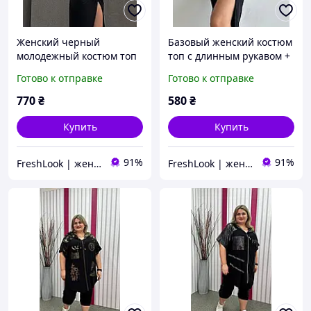
Женский черный
Базовый женский костюм
молодежный костюм топ
топ с длинным рукавом +
длинная юбка с разрезом
юбка с разрезом
Готово к отправке
Готово к отправке
с длинным рукавом
(черный, бежевый,
синий, серый, зеленый)
770
₴
580
₴
Купить
Купить
91%
91%
FreshLook | женская одежда
FreshLook | женская одежда