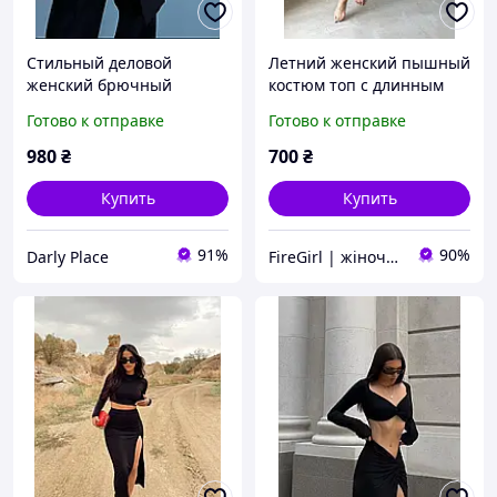
Стильный деловой
Летний женский пышный
женский брючный
костюм топ с длинным
костюм двойка
рукавом + юбка с
Готово к отправке
Готово к отправке
(свободный пиджак и
воланами (черный,
брюки палаццо) черный
белый, фисташковый,
980
₴
700
₴
и беж
пудровый)
Купить
Купить
91%
90%
Darly Place
FireGirl | жіночий одяг