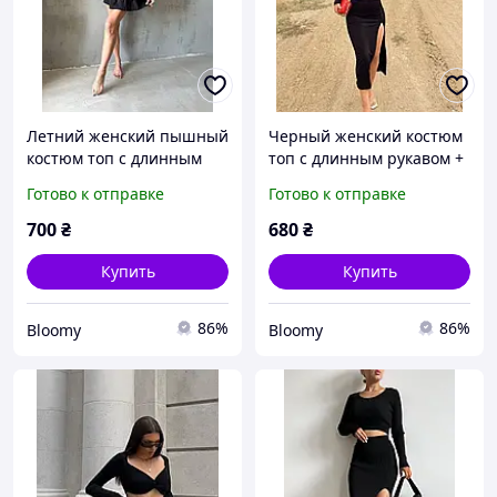
Летний женский пышный
Черный женский костюм
костюм топ с длинным
топ с длинным рукавом +
рукавом + юбка с
юбка с разрезом (40-42,
Готово к отправке
Готово к отправке
воланами (черный,
44-46 размеры)
белый, фисташковый,
700
₴
680
₴
пудровый)
Купить
Купить
86%
86%
Bloomy
Bloomy