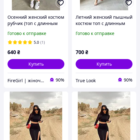
Осенний женский костюм
Летний женский пышный
рубчик (топ с длинным
костюм топ с длинным
рукавом + юбка) черный
рукавом + юбка с
Готово к отправке
Готово к отправке
(S-L размер)
воланами (черный,
белый, фисташковый,
5.0
(1)
пудровый)
640
₴
700
₴
Купить
Купить
90%
90%
FireGirl | жіночий одяг
True Look