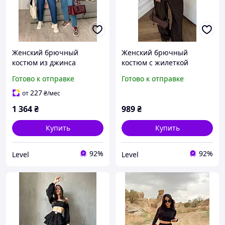
Женский брючный
Женский брючный
костюм из джинса
костюм с жилеткой
Готово к отправке
Готово к отправке
227
от
₴
/мес
1 364
₴
989
₴
Купить
Купить
92%
92%
Level
Level