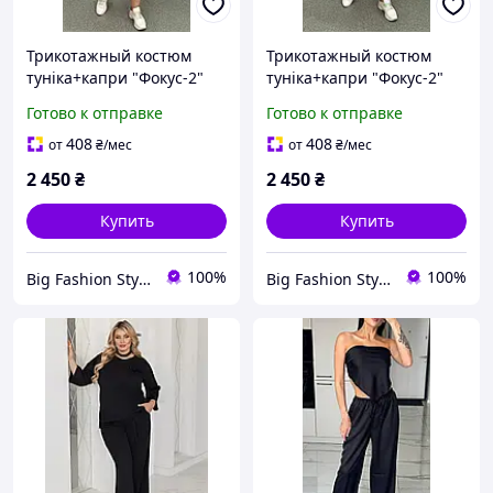
Трикотажный костюм
Трикотажный костюм
туніка+капри "Фокус-2"
туніка+капри "Фокус-2"
черный с золотом
черный с серебром
Готово к отправке
Готово к отправке
большого размера 62-64
большого размера 62-64
66-68 70-72 74-76
66-68 70-72 74-76
408
408
от
₴
/мес
от
₴
/мес
2 450
₴
2 450
₴
Купить
Купить
100%
100%
Big Fashion Style Интернет-магазин женской одежды больших размеров
Big Fashion Style Интернет-магазин женской одежды больших размеров