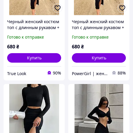
Черный женский костюм
Черный женский костюм
топ с длинным рукавом +
топ с длинным рукавом +
юбка с разрезом (40-42,
юбка с разрезом (40-42,
Готово к отправке
Готово к отправке
44-46 размеры)
44-46 размеры)
680
₴
680
₴
Купить
Купить
90%
88%
True Look
PowerGirl | женская одежда