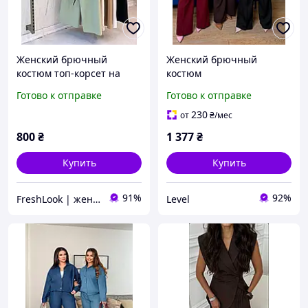
Женский брючный
Женский брючный
костюм топ-корсет на
костюм
завязках штаны палаццо
Готово к отправке
Готово к отправке
бежевый черный
молочный оливковый
230
от
₴
/мес
800
₴
1 377
₴
Купить
Купить
91%
92%
FreshLook | женская одежда
Level