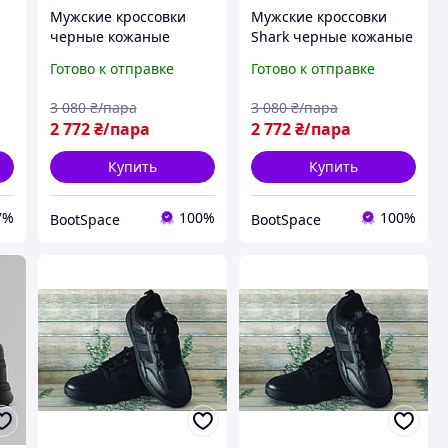
Мужские кроссовки
Мужские кроссовки
черные кожаные
Shark черные кожаные
-
Clubshoes на шнуровке
на шнуровке осень/
Готово к отправке
Готово к отправке
осень/весна деми
весна деми
3 080
₴/пара
3 080
₴/пара
ер
2 772
₴/пара
2 772
₴/пара
Купить
Купить
7%
100%
100%
BootSpace
BootSpace