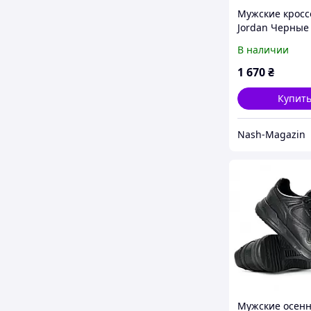
Мужские кросс
Jordan Черные
спортивные кр
В наличии
спортивні шкір
сезонні
1 670
₴
Купит
Nash-Magazin
Мужские осен