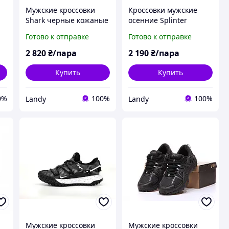
Мужские кроссовки
Кроссовки мужские
Shark черные кожаные
осенние Splinter
а
на шнуровке осень/
(Украина) кожаные
Готово к отправке
Готово к отправке
а
весна деми
черные осень/весна
деми сезон со
2 820
₴/пара
2 190
₴/пара
шнуровкой 02 22
Купить
Купить
0%
100%
100%
Landy
Landy
Мужские кроссовки
Мужские кроссовки