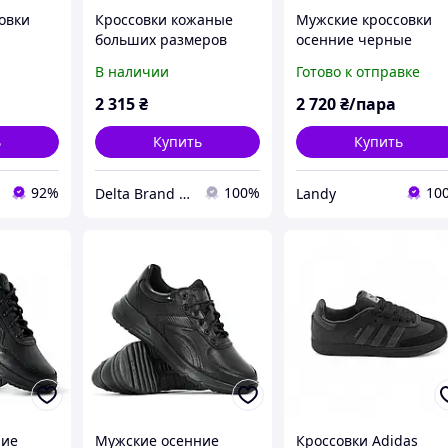
овки
Кроссовки кожаные
Мужские кроссовки
больших размеров
осенние черные
осівки
мужские черные деми
кожаные Clubshoes н
В наличии
Готово к отправке
яні Демі
шнуровке осень/весн
деми
2 315
₴
2 720
₴/пара
ь
Купить
Купить
92%
100%
10
Delta Brand Shop
Landy
ние
Мужские осенние
Кроссовки Adidas