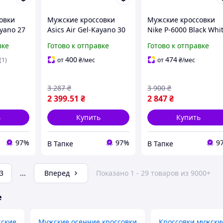
овки
Мужские кроссовки
Мужские кроссовки
ayano 27
Asics Air Gel-Kayano 30
Nike P-6000 Black Whi
ные)
GORE-TEX (черные)
(черные на черной
вке
Готово к отправке
Готово к отправке
фортные
красивые комфортные
подошве) красивые
и Y14802
деми кроссовки Y14805
деми кроссы Y14955
400
474
(1)
от
₴
/мес
от
₴
/мес
3 287
₴
3 900
₴
2 399
.51
₴
2 847
₴
ь
Купить
Купить
97%
97%
9
В Тапке
В Тапке
3
...
Вперед
Показано 1 - 29 товаров из 9000+
е
жские
Мужские осенние кроссовки
Кроссовки мужски