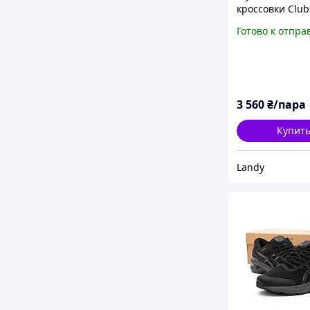
кроссовки Clu
черные кожан
Готово к отпра
шнуровкой осе
весна деми 22
3 560
₴/пара
Купит
Landy