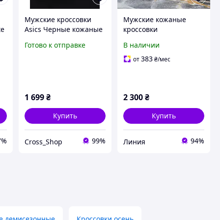
Мужские кроссовки
Мужские кожаные
te
Asics Черные кожаные
кроссовки
летние стильные
(натуральная кожа)
Готово к отправке
В наличии
кросівки чоловічі чорні
чёрные деми, мужская
Асікс літні шкіряні
обувь весна осень,
383
от
₴
/мес
размер 40 41 42 43 44
45
1 699
₴
2 300
₴
Купить
Купить
7%
99%
94%
Cross_Shop
Линия
е демисезонные
Кроссовки осень