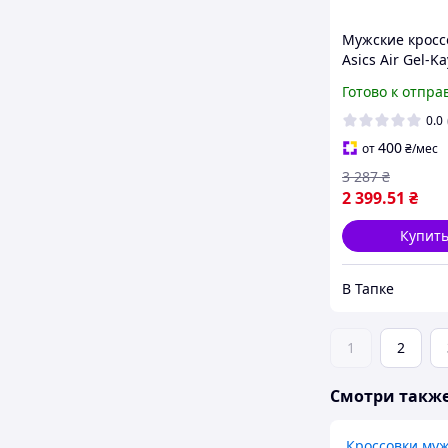
Мужские кросс
Asics Air Gel-K
GORE-TEX (чер
Готово к отпра
красивые ком
деми кроссовк
0.0
400
от
₴
/мес
3 287
₴
2 399
.51
₴
Купит
В Тапке
1
2
Смотри такж
Кроссовки му