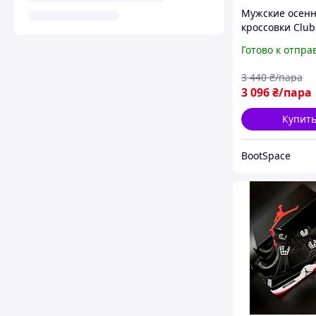
Мужские осен
кроссовки Clu
черные кожан
Готово к отпра
шнуровкой осе
весна деми 19/
3 440
₴/пара
3 096
₴/пара
Купит
BootSpace