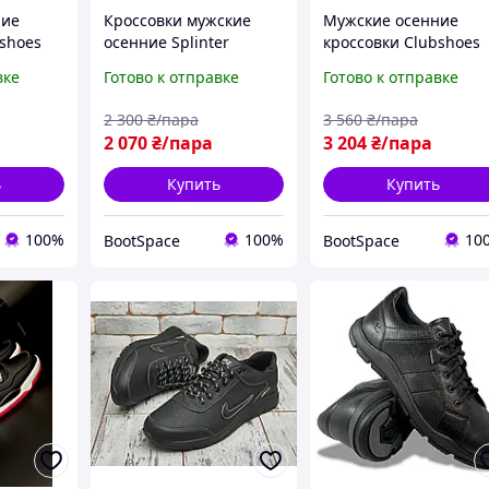
ние
Кроссовки мужские
Мужские осенние
bshoes
осенние Splinter
кроссовки Clubshoes
ые с
(Украина) кожаные
черные кожаные с
вке
Готово к отправке
Готово к отправке
нь/
черные осень/весна
шнуровкой осень/
41
деми сезон со
весна деми 220
2 300
₴/пара
3 560
₴/пара
шнуровкой 02 22
2 070
₴/пара
3 204
₴/пара
ь
Купить
Купить
100%
100%
10
BootSpace
BootSpace