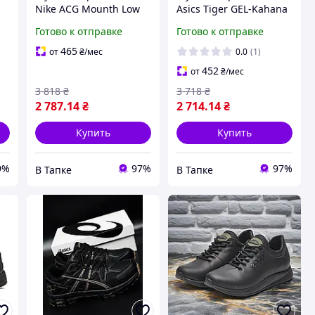
Nike ACG Mounth Low
Asics Tiger GEL-Kahana
Gore-Tex Black White
8 Black Rose Gold
Готово к отправке
Готово к отправке
(черные) деми
(черные) красивые
рефлективные
комфортные деми
465
от
₴
/мес
0.0
(1)
кроссовки 14231 Найк
кроссовки Y14598
452
от
₴
/мес
3 818
₴
3 718
₴
2 787
.14
₴
2 714
.14
₴
Купить
Купить
9%
97%
97%
В Тапке
В Тапке