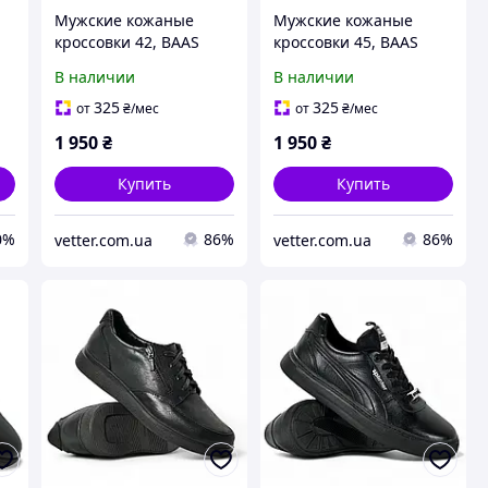
Мужские кожаные
Мужские кожаные
кроссовки 42, BAAS
кроссовки 45, BAAS
PLOA чёрные деми
PLOA чёрные деми
В наличии
В наличии
325
325
от
₴
/мес
от
₴
/мес
1 950
₴
1 950
₴
Купить
Купить
0%
86%
86%
vetter.com.ua
vetter.com.ua