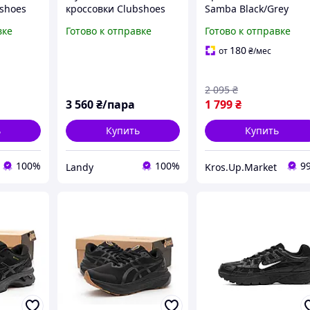
bshoes
кроссовки Clubshoes
Samba Black/Grey
ые с
черные кожаные с
мужские/женские
вке
Готово к отправке
Готово к отправке
нь/
шнуровкой осень/
черные кожаные |
0
весна деми 218чер
Адидас Самба 37
180
от
₴
/мес
2 095
₴
3 560
₴/пара
1 799
₴
ь
Купить
Купить
100%
100%
9
Landy
Kros.Up.Market