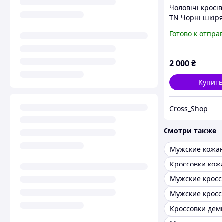
Чоловічі кросі
TN Чорні шкіря
сезон спортивні
Готово к отпра
кроссовки Най
2 000
₴
Купит
Cross_Shop
Смотри также