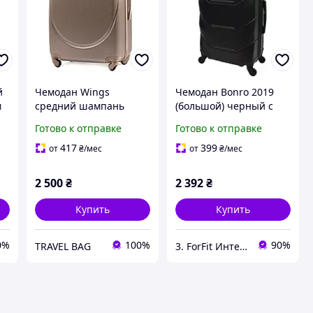
й
Чемодан Wings
Чемодан Bonro 2019
м
средний шампань
(большой) черный с
т
ручки в цвет
прочным корпусом,
Готово к отправке
Готово к отправке
пластиковый 65 см с
кодовым замком и
расширением
телескопической
417
399
от
₴
/мес
от
₴
/мес
ручкой
2 500
₴
2 392
₴
Купить
Купить
0%
100%
90%
TRAVEL BAG
3. ForFit Интернет-магазин спортивных товаров