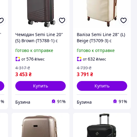
"
Чемодан Semi Line 20"
Валіза Semi Line 28" (L)
(S) Brown (T5788-1) с
Beige (T5709-3) с
одинарной
кодовым замком,
Готово к отправке
Готово к отправке
телескопической
внутренним карманом
ручкой и кодовым
и ручкой на колёсах
576
632
от
₴
/мес
от
₴
/мес
замком на колёсах
4 317
₴
4 739
₴
3 453
₴
3 791
₴
Купить
Купить
1%
91%
91%
Бузина
Бузина