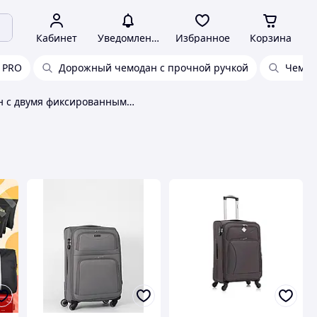
Кабинет
Уведомления
Избранное
Корзина
 PRO
Дорожный чемодан с прочной ручкой
Чемода
Чемодан с двумя фиксированными положениями ручки