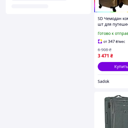
SD Чемодан ко
шт для путеше
средний больш
Готово к отпра
телескопическ
ручкой и коле
347
от
₴
/мес
Sadok top Sad-
6 908
₴
3 471
₴
Купит
Sadok