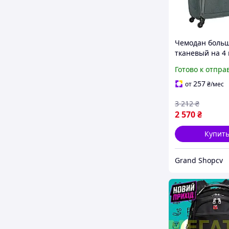
Чемодан больш
тканевый на 4 
кодовым замко
Готово к отпра
телескопическ
ручкой прочна
257
от
₴
/мес
путешествий
3 212
₴
2 570
₴
Купит
Grand Shopcv