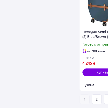
Чемодан Semi L
(S) Blue/Brown 
с одинарной
Готово к отпра
телескопическ
ручкой и кодо
708
от
₴
/мес
замком на колё
5 307
₴
4 245
₴
Купит
Бузина
1
2