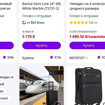
тиковый
Валіза Semi Line 24" (M)
Чемодан на 4 колесах
олесах
White Marble (T5731-2)
среднего размера
ий с
с кодовым замком,
дорожный чемодан и
вке
Готово к отправке
Готово к отправке
ротными
внутренним карманом
поликарбоната с
ми из
и ручкой на колёсах
выдвижной ручкой
862
от
₴
/мес
5.0
(4)
6 463
₴
3 399
₴/комплект
5 170
₴
1 699
.50
₴/компле
ь
Купить
Купить
99%
91%
9
Бузина
МЕГАТОП ✨
модан м
кий
ан
чные