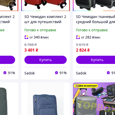
мплект 2
SD Чемодан комплект 2
SD Чемодан тканевы
ствий
шт для путешествий
средний большой дл
ой с
средняя большая
путешествий с ручко
вке
Готово к отправке
Готово к отправке
ой
красная с
и колесами Sadok top
сами
телескопической
шт черно-серый Sad-
340
282
от
₴
/мес
от
₴
/мес
03
ручкой Sadok top Sad-
03
6 768
₴
5 619
₴
03
3 401
₴
2 824
₴
ь
Купить
Купить
91%
91%
9
Sadok
Sadok