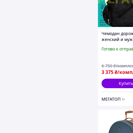
Чемодан доро
женский и муж
с алюминиево
Готово к отпра
телескопическ
ручкой и
ударопрочным
6 750
₴/компле
корпусом
3 375
₴/комп
поликарбонат
Купит
МЕГАТОП ✨