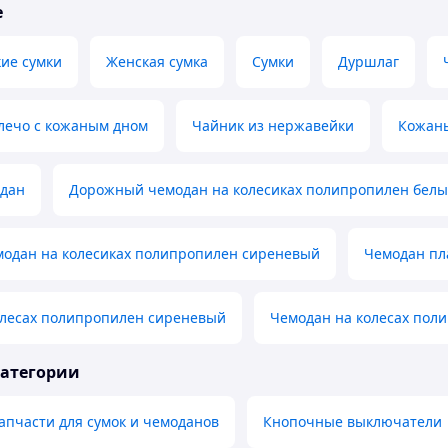
е
ие сумки
Женская сумка
Сумки
Дуршлаг
лечо с кожаным дном
Чайник из нержавейки
Кожаны
дан
Дорожный чемодан на колесиках полипропилен бел
одан на колесиках полипропилен сиреневый
Чемодан пл
олесах полипропилен сиреневый
Чемодан на колесах пол
категории
апчасти для сумок и чемоданов
Кнопочные выключатели