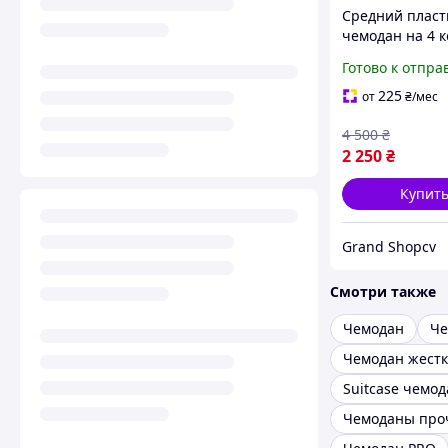
Средний плас
чемодан на 4 к
для путешеств
Готово к отпра
ручкой и пово
на 360° колеса
225
от
₴
/мес
ABS+PC Kaiman
4 500
₴
66×42×23
2 250
₴
Купит
Grand Shopcv
Смотри также
Чемодан
Че
Чемодан жест
Suitcase чемод
Чемоданы про