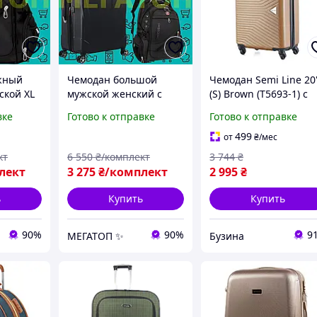
жный
Чемодан большой
Чемодан Semi Line 20
ской XL
мужской женский с
(S) Brown (T5693-1) с
й
телескопической
одинарной
вке
Готово к отправке
Готово к отправке
ой
ручкой и замком
телескопической
прочный материал
ручкой и кодов
499
от
₴
/мес
полиэстер
кт
6 550
₴/комплект
3 744
₴
лект
3 275
₴/комплект
2 995
₴
ь
Купить
Купить
90%
90%
9
МЕГАТОП ✨
Бузина