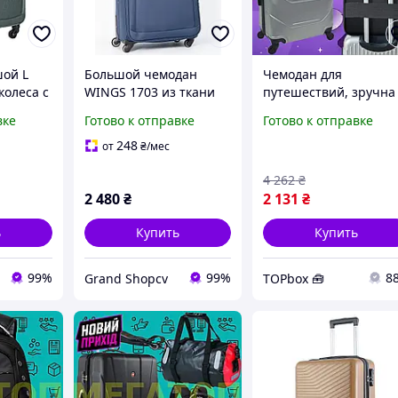
ой L
Большой чемодан
Чемодан для
колеса с
WINGS 1703 из ткани
путешествий, зручна
м с
на 4-х колесах на 100
дорожня валіза з
вке
Готово к отправке
Готово к отправке
ой
литров с
міцною ручкою
я для
металлическим
248
от
₴
/мес
каркасом и прочной
4 262
₴
ручкой в дорогу
2 480
₴
2 131
₴
ь
Купить
Купить
99%
99%
8
Grand Shopcv
TOPbox 🧰