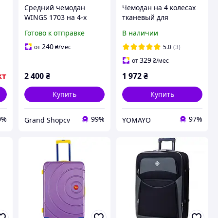
Средний чемодан
Чемодан на 4 колесах
WINGS 1703 на 4-х
тканевый для
з
колесах с
путешествий средний
Готово к отправке
В наличии
расширением из ткани
размер М коричневый
дорожный с
Bonro Tourist /
240
от
₴
/мес
5.0
(3)
выдвижной ручкой и
Чемоданы с
329
от
₴
/мес
прочным каркасом
телескопической
кт
2 400
₴
1 972
₴
ручкой
Купить
Купить
0%
99%
97%
Grand Shopcv
YOMAYO