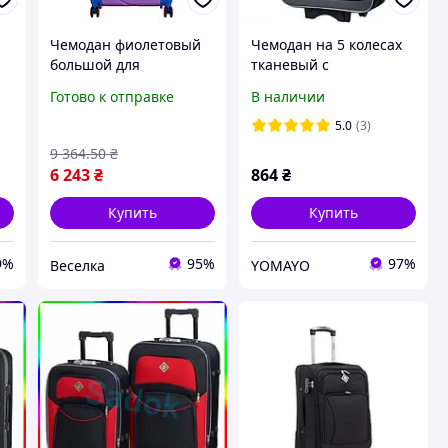
Чемодан фиолетовый
Чемодан на 5 колесах
большой для
тканевый с
путешествий и
телескопической
Готово к отправке
В наличии
и
деловых поездок с
выдвижной ручкой
кодовым замком и
дорожный для
5.0
(3)
телескопической
путешествий Bonro
9 364
.50
₴
ручкой FLAME
Style маленький черно-
6 243
₴
864
₴
серый
Купить
Купить
9%
95%
97%
Веселка
YOMAYO