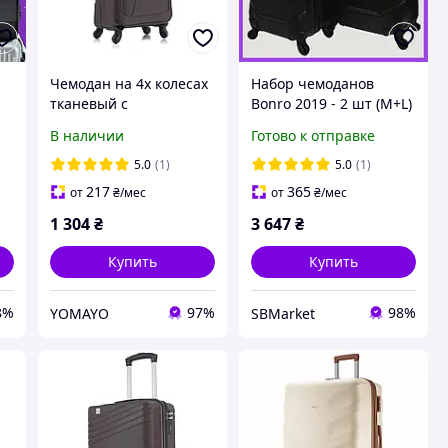
Чемодан на 4х колесах
Набор чемоданов
тканевый с
Bonro 2019 - 2 шт (M+L)
телескопической
средний и большой
В наличии
Готово к отправке
выдвижной ручкой
черные пластиковые
дорожный для
на колесах с кодовым
5.0
(1)
5.0
(1)
путешествий Bonro
замком и выдвижной
217
365
от
₴
/мес
от
₴
/мес
Tourist маленький
ручкой
1 304
₴
3 647
₴
коричневый
Купить
Купить
8%
97%
98%
YOMAYO
SBMarket