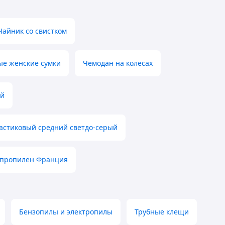
Чайник со свистком
е женские сумки
Чемодан на колесах
ый
астиковый средний светдо-серый
ипропилен Франция
Бензопилы и электропилы
Трубные клещи