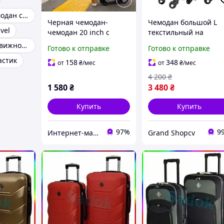
Дорожный чемодан с прочной ручкой
Черная чемодан-
Чемодан большой L
vel
чемодан 20 inch с
текстильный на
твердым корпусом,
колесах с двумя
Чемодан с выдвижной ручкой и колесами
Готово к отправке
Готово к отправке
телескопическая
внешними карманам
астик
ручка, спиннеры,
и расширением +5см
158
348
от
₴
/мес
от
₴
/мес
кодовый замок
кодовый замок
4 200
₴
тканевый
1 580
₴
3 480
₴
Купить
Купить
97%
9
Интернет-магазин "GO-IN" мир женской одежды
Grand Shopcv