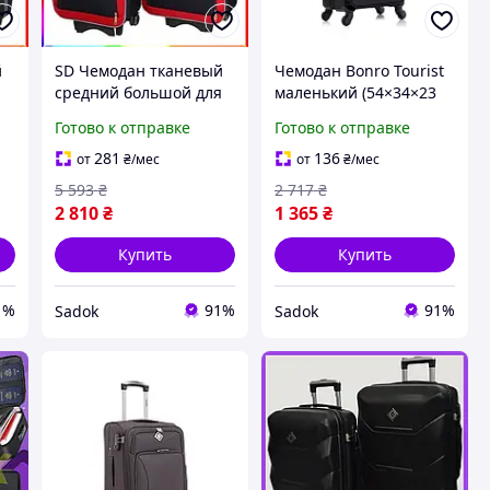
й
SD Чемодан тканевый
Чемодан Bonro Tourist
я
средний большой для
маленький (54×34×23
й
путешествий с ручкой
см) чёрный, 4 колеса, с
Готово к отправке
Готово к отправке
 2
и колесиками Sadok top
выдвижной ручкой и
2 шт черно-вишневый
кодовым замком
281
136
от
₴
/мес
от
₴
/мес
Sad-03
5 593
₴
2 717
₴
2 810
₴
1 365
₴
Купить
Купить
1%
91%
91%
Sadok
Sadok