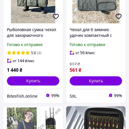
Рыболовная сумка чехол
Чехол для 6 зимних
для закормочного
удочек компактный с
кораблика VA 80см
ручкой 49x47 см для
Готово к отправке
Готово к отправке
переноски рыболовных
снастей Fisher
56
5.0
(4)
от
₴
/мес
144
от
₴
/мес
617
₴
1 440
₴
561
₴
Купить
Купить
99%
99%
BitesFish.online
SXL