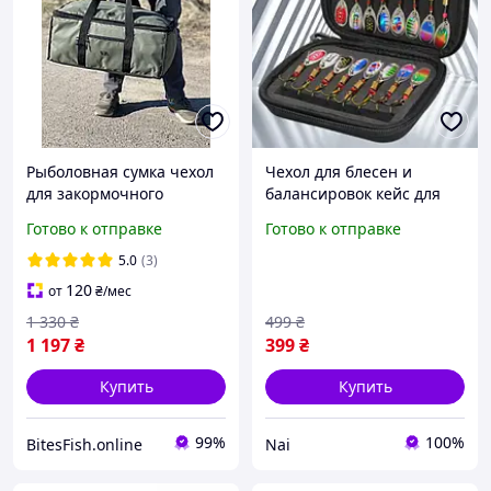
Рыболовная сумка чехол
Чехол для блесен и
для закормочного
балансировок кейс для
кораблика VA 60см
снастей органайзер
Готово к отправке
Готово к отправке
блесен сумка для
мормышек футляр для
5.0
(3)
снастей рыболовный
120
от
₴
/мес
чехол nai
1 330
₴
499
₴
1 197
₴
399
₴
Купить
Купить
99%
100%
BitesFish.online
Nai