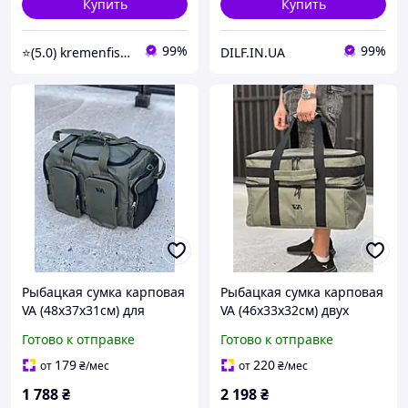
Купить
Купить
99%
99%
⭐(5.0) kremenfishing
DILF.IN.UA
Рыбацкая сумка карповая
Рыбацкая сумка карповая
VA (48х37х31см) для
VA (46х33х32см) двух
рыболовных снастей
составная для катушек и
Готово к отправке
Готово к отправке
рыболовных снастей
179
220
от
₴
/мес
от
₴
/мес
1 788
₴
2 198
₴