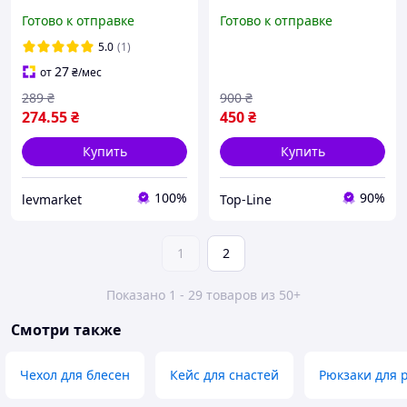
и снастей
для рыболовных снастей
Готово к отправке
Готово к отправке
и удилищ
5.0
(1)
27
от
₴
/мес
289
₴
900
₴
274
.55
₴
450
₴
Купить
Купить
100%
90%
levmarket
Top-Line
1
2
Показано 1 - 29 товаров из 50+
Смотри также
Чехол для блесен
Кейс для снастей
Рюкзаки для 