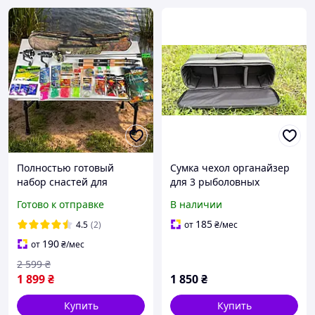
Полностью готовый
Сумка чехол органайзер
набор снастей для
для 3 рыболовных
рыбалки 30 в 1
катушек снастей оснасток
Готово к отправке
В наличии
рыболовный набор с
фото видео техники
удочками в чехле на
185
4.5
(2)
от
₴
/мес
подарок коллеге
190
от
₴
/мес
2 599
₴
1 899
₴
1 850
₴
Купить
Купить