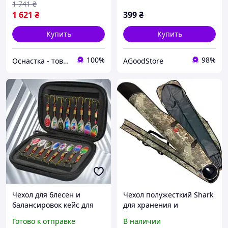
1 741
₴
1 621
₴
399
₴
Купить
Купить
100%
98%
Оснастка - товары для рыбалки
AGoodStore
Чехол для блесен и
Чехол полужесткий Shark
балансировок кейс для
для хранения и
снастей органайзер
транспортировки
Готово к отправке
В наличии
блесен сумка для
рыболовных снастей, 135