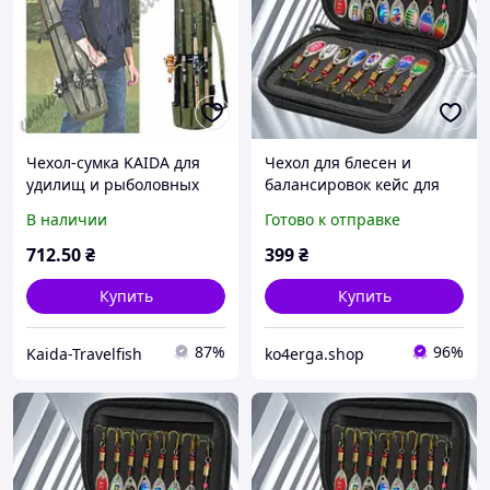
Чехол-сумка KAIDA для
Чехол для блесен и
удилищ и рыболовных
балансировок кейс для
снастей 122*35,5 см
снастей органайзер
В наличии
Готово к отправке
блесен сумка для
мормышек футляр для
712
.50
₴
399
₴
снастей рыболовный
чехол
Купить
Купить
87%
96%
Kaida-Travelfish
ko4erga.shop