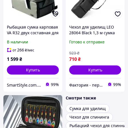
Рыбацкая сумка карповая
Чехол для удилищ LEO
VA R32 двух составная для
28064 Black 1,3 м сумка
катушек рыболовных
для удочек рыболовных
В наличии
Готово к отправке
снастей
снастей
266
от
₴
/мес
923
₴
1 599
₴
710
₴
Купить
Купить
99%
99%
SmartStyle.com.ua
Фактория - персональная техника
Смотри также
Сумка для удилищ
Чехол для спининга
Рыбацкий чехол для спиннин