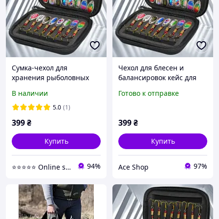
Сумка-чехол для
Чехол для блесен и
хранения рыболовных
балансировок кейс для
снастей блесны,
снастей органайзер
В наличии
Готово к отправке
мормышки, балансиры
блесен сумка для
мормышек футляр для
5.0
(1)
снастей рыболовный
399
₴
399
₴
чехол
Купить
Купить
94%
97%
⭐️⭐️⭐️⭐️⭐️ Online shop🛍
Ace Shop