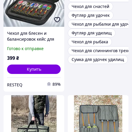
Чехол для снастей
Футляр для удочек
Чехол для рыбалки для удоче
Футляр для удилищ
Чехол для блесен и
балансировок кейс для
Чехол для рыбака
снастей органайзер
Готово к отправке
Чехол для спиннингов трех
блесен сумка для
мормышек футляр для
399
₴
Сумка для удочек удилищ
снастей рыболовный
чехол
Купить
89%
RESTEQ