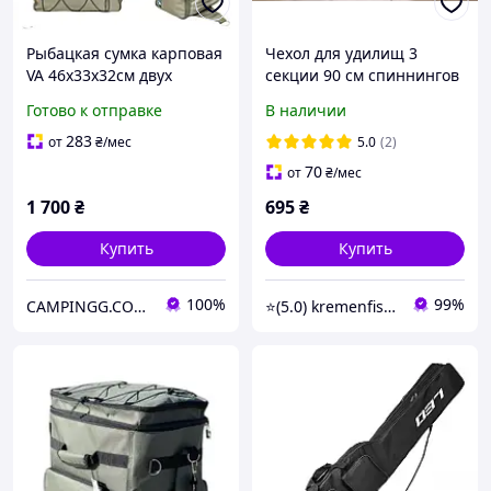
Рыбацкая сумка карповая
Чехол для удилищ 3
VA 46х33х32см двух
секции 90 см спиннингов
складная для катушек и
удочек снастей
Готово к отправке
В наличии
рыболовных снастей
рыболовный
283
от
₴
/мес
5.0
(2)
70
от
₴
/мес
1 700
₴
695
₴
Купить
Купить
100%
99%
CAMPINGG.COM.UA
⭐(5.0) kremenfishing