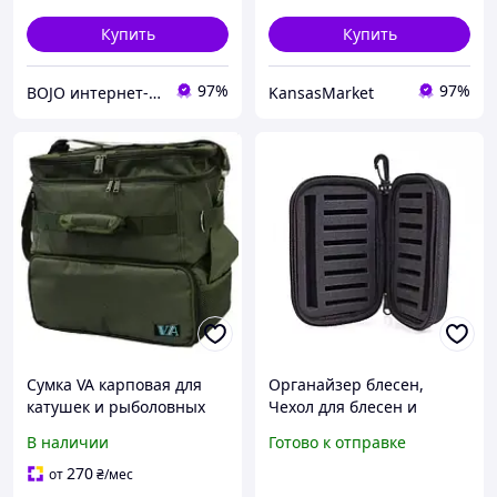
Купить
Купить
97%
97%
BOJO интернет-магазин
KansasMarket
Сумка VA карповая для
Органайзер блесен,
катушек и рыболовных
Чехол для блесен и
снастей (39х39х24см) (без
балансиров, Кейс для
В наличии
Готово к отправке
органайзеров) (174.2)
снастей, Сумка для
блесны, Футляр для
270
от
₴
/мес
снастей