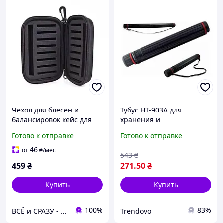
Чехол для блесен и
Тубус HT-903А для
балансировок кейс для
хранения и
снастей органайзер
транспортировки
Готово к отправке
Готово к отправке
блесен сумка для
рыболовных снастей
мормышек футляр для
длина 45-70 см ТМ JOSEF
46
от
₴
/мес
543
₴
снастей рыболовный
OTTEN
459
₴
271
.50
₴
чехол
Купить
Купить
100%
83%
ВСЁ и СРАЗУ - Интернет-магазин товаров для организации торговли, торгового оборудования
Trendovo