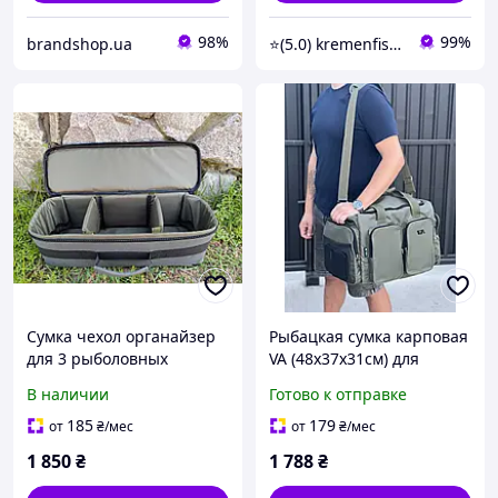
98%
99%
brandshop.ua
⭐(5.0) kremenfishing
Сумка чехол органайзер
Рыбацкая сумка карповая
для 3 рыболовных
VA (48х37х31см) для
катушек снастей оснасток
рыболовных снастей
В наличии
Готово к отправке
фото видео техники
185
179
от
₴
/мес
от
₴
/мес
1 850
₴
1 788
₴