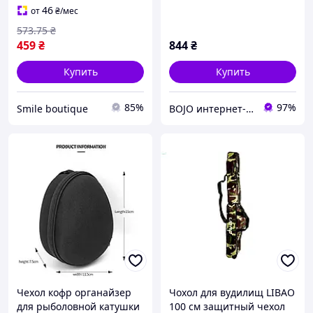
мормышек футляр для
см (SHRK)
46
от
₴
/мес
снастей рыболовный
573
.75
₴
чехол 5016_RES
459
₴
844
₴
Купить
Купить
85%
97%
Smile boutique
BOJO интернет-магазин
Чехол кофр органайзер
Чохол для вудилищ LIBAO
для рыболовной катушки
100 см защитный чехол