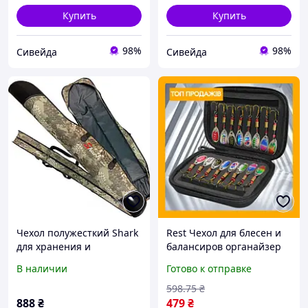
Купить
Купить
98%
98%
Сивейда
Сивейда
Чехол полужесткий Shark
Rest Чехол для блесен и
для хранения и
балансиров органайзер
транспортировки
для снастей сумка для
В наличии
Готово к отправке
рыболовных снастей, 150
мормышек черный EVA
см (SHRK)
16х11х5 см рыболовный
598
.75
₴
888
₴
479
₴