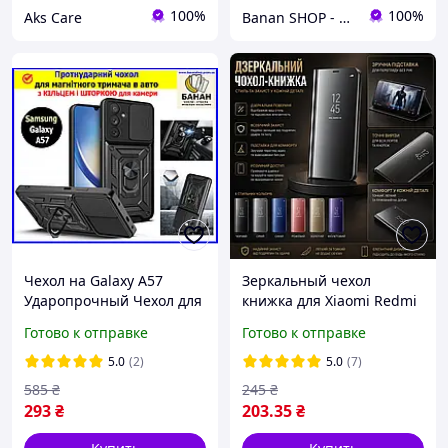
100%
100%
Aks Care
Banan SHOP - зачохли і захисти свій телефон
Чехол на Galaxy A57
Зеркальный чехол
Ударопрочный Чехол для
книжка для Xiaomi Redmi
Samsung A57 черный с
Note 8 Pro с подставкой,
Готово к отправке
Готово к отправке
удобством использования
защитный mirror case
Самсунг а57 чехлы
5.0
(2)
5.0
(7)
585
₴
245
₴
293
₴
203
.35
₴