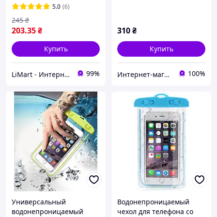
розовый
5.0
(6)
245
₴
203
.35
₴
310
₴
Купить
Купить
99%
100%
LiMart - Интернет магазин аксессуаров
Интернет-магазин чехлов и аксессуаров для смартфонов El-gadget
Универсальный
Водонепроницаемый
водонепроницаемый
чехол для телефона со