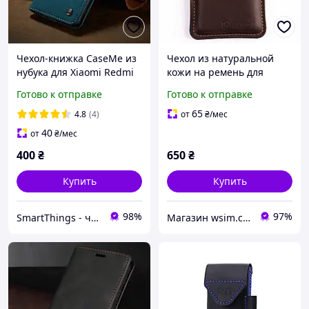
Чехол-книжка CaseMe из
Чехол из натуральной
нубука для Xiaomi Redmi
кожи на ремень для
Note 14 Pro 4G
Leagoo (до 6,7дюйма)
Готово к отправке
Готово к отправке
Бирюзовый
65
4.8
(4)
от
₴
/мес
40
от
₴
/мес
400
₴
650
₴
Купить
Купить
98%
97%
SmartThings - чехлы для телефонов Xiaomi, Samsung, iPhone и других брендов
Магазин wsim.com.ua