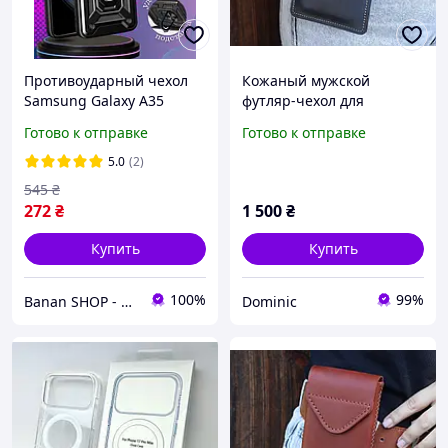
Противоударный чехол
Кожаный мужской
Samsung Galaxy A35
футляр-чехол для
Защитный чехол с
телефона с
Готово к отправке
Готово к отправке
кольцом и шторкой для
металлическим
телефона на самсунг а35
креплением на ремень/
5.0
(2)
а356
Синий
545
₴
272
₴
1 500
₴
Купить
Купить
100%
99%
Banan SHOP - зачохли і захисти свій телефон
Dominic