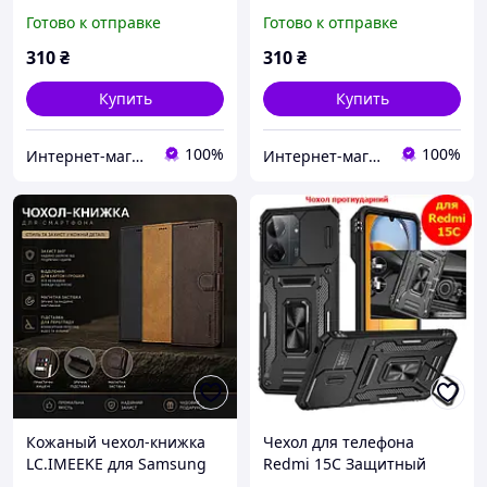
чехол для телефона со
светящимся ободком
Готово к отправке
Готово к отправке
светящимся ободком
голубой
салатовый
310
₴
310
₴
Купить
Купить
100%
100%
Интернет-магазин чехлов и аксессуаров для смартфонов El-gadget
Интернет-магазин чехлов и аксессуаров для смартфонов El-gadget
Кожаный чехол-книжка
Чехол для телефона
LC.IMEEKE для Samsung
Redmi 15C Защитный
Galaxy A20 / A30 с
чехол на телефон Редми