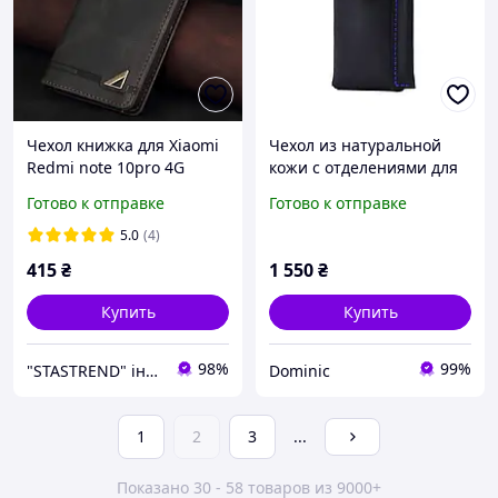
Чехол книжка для Xiaomi
Чехол из натуральной
Redmi note 10pro 4G
кожи с отделениями для
Чехол книга кожаный на
телефона и стилуса с
Готово к отправке
Готово к отправке
редми ноут 10про
металлической скобой/
Синий
5.0
(4)
415
₴
1 550
₴
Купить
Купить
98%
99%
"STASTREND" інтернет-магазин
Dominic
1
2
3
...
Показано 30 - 58 товаров из 9000+