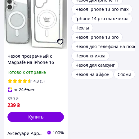
Чехол iphone 13 pro max
Iphone 14 pro max чехол
Чехлы
Чехол iphone 13 pro
Чехол для телефона на пояс
Чехол-книжка
Чехол прозрачный с
MagSafe на iPhone 16
Чехол для самсунг
магнитный для айфон 16
Готово к отправке
Чехол на айфон
Сяоми
Clear case
4.8
(5)
24
от
₴
/мес
339
₴
239
₴
Купить
100%
Аксесуари Apple: Spaceyou.com.ua