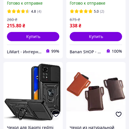
Готово к отправке
Готово к отправке
магнитной застежкой,
15С с кольцом и шторкой
отделениями для
для камеры черный
4.8
(4)
5.0
(2)
карточек
260
₴
675
₴
215
.80
₴
338
₴
Купить
Купить
99%
100%
LiMart - Интернет магазин аксессуаров
Banan SHOP - зачохли і захисти свій телефон
Чехол для Xiaomi redmi
Чехол из натуральной