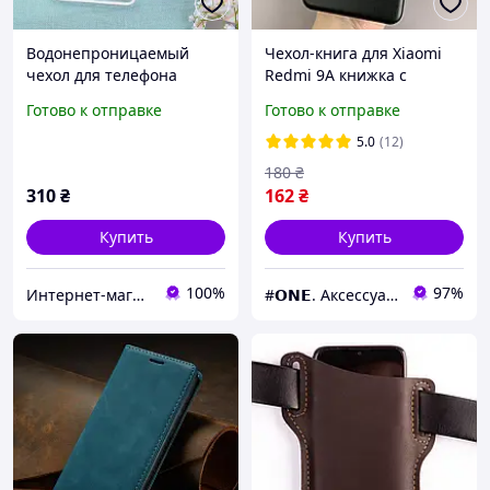
Водонепроницаемый
Чехол-книга для Xiaomi
чехол для телефона
Redmi 9А книжка с
универсальный со
подставкой на телефон
Готово к отправке
Готово к отправке
светящимся ободком
сяоми редми 9а черная
белый
stn
5.0
(12)
180
₴
310
₴
162
₴
Купить
Купить
100%
97%
Интернет-магазин чехлов и аксессуаров для смартфонов El-gadget
#𝗢𝗡𝗘. Аксессуары к смартфонам