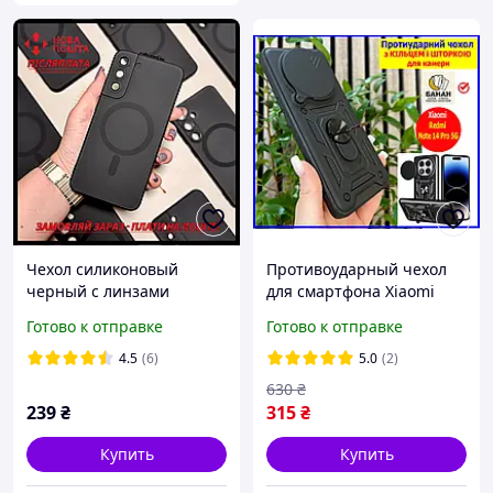
Чехол силиконовый
Противоударный чехол
черный с линзами
для смартфона Xiaomi
Magsafe магнитный
Redmi Note 14 Pro 5G
Готово к отправке
Готово к отправке
противоударный
Чехол со шторкой с
Samsung S/Note/А
противоударной защитой
4.5
(6)
5.0
(2)
Чехлы для защиты
630
₴
ударов
239
₴
315
₴
Купить
Купить