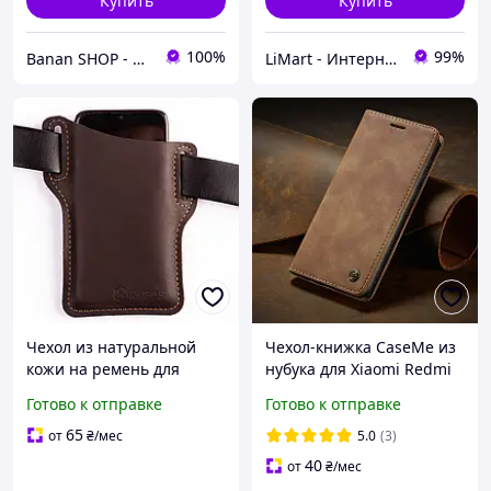
Купить
Купить
100%
99%
Banan SHOP - зачохли і захисти свій телефон
LiMart - Интернет магазин аксессуаров
Чехол из натуральной
Чехол-книжка CaseMe из
кожи на ремень для
нубука для Xiaomi Redmi
Huawei (до 6,7дюйма)
13C Светло-коричневый
Готово к отправке
Готово к отправке
65
от
₴
/мес
5.0
(3)
40
от
₴
/мес