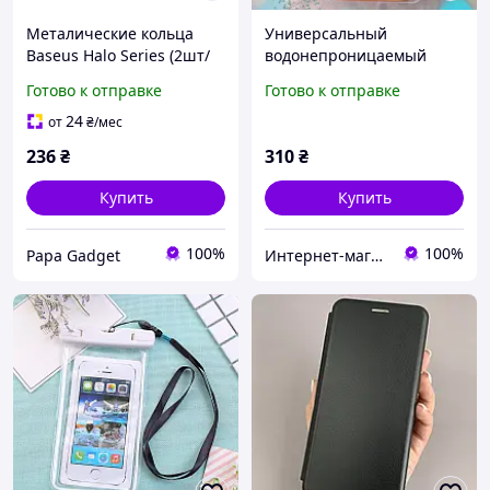
Металические кольца
Универсальный
Baseus Halo Series (2шт/
водонепроницаемый
уп)
чехол для телефона со
Готово к отправке
Готово к отправке
светящимся ободком
оранжевый
24
от
₴
/мес
236
₴
310
₴
Купить
Купить
100%
100%
Papa Gadget
Интернет-магазин чехлов и аксессуаров для смартфонов El-gadget