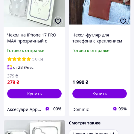
Чехол на iPhone 17 PRO
Чехол-футляр для
MAX прозрачный с
телефона с креплением
MagSafe силиконовый
на ремень/ Коричневый
Готово к отправке
Готово к отправке
для айфон 17 ПРО МАКС
кожаный чехол/ Чехол из
Magnetic Clear case
подлинной кожи
5.0
(6)
28
от
₴
/мес
379
₴
279
₴
1 990
₴
Купить
Купить
100%
99%
Аксесуари Apple: Spaceyou.com.ua
Dominic
Смотри также
Чехол для iphone 11