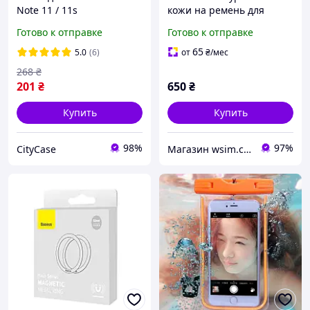
Note 11 / 11s
кожи на ремень для
противоударный бампер
Xiaomi (до 6,7дюйма)
Готово к отправке
Готово к отправке
со шторкой для камеры и
кольцом на (черный)
65
5.0
(6)
от
₴
/мес
268
₴
201
₴
650
₴
Купить
Купить
98%
97%
CityCase
Магазин wsim.com.ua