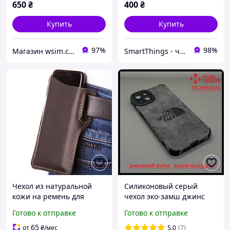
650
₴
400
₴
Купить
Купить
97%
98%
Магазин wsim.com.ua
SmartThings - чехлы для телефонов Xiaomi, Samsung, iPhone и других брендов
Чехол из натуральной
Силиконовый серый
кожи на ремень для
чехол эко-замш джинс
Meizu (до 6,7дюйма)
бархат с лого The North
Готово к отправке
Готово к отправке
Face iPhone
65
от
₴
/мес
5.0
(7)