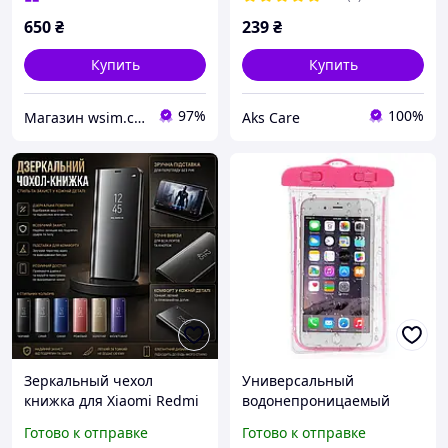
650
₴
239
₴
Купить
Купить
97%
100%
Магазин wsim.com.ua
Aks Care
Зеркальный чехол
Универсальный
книжка для Xiaomi Redmi
водонепроницаемый
Note 7 с подставкой,
чехол для телефона со
Готово к отправке
Готово к отправке
защитный mirror case
светящимся ободком