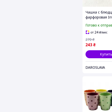
Чашка с блюд
фарфоровая In
"Снежная коро
Готово к отпра
508707-A (160 м
24
от
₴
/мес
270
₴
243
₴
Купит
DAROSLAVA