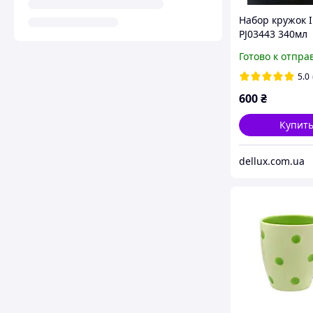
Набор кружок I
PJ03443 340мл
4предметов на
Готово к отпра
деревянной ст
5.0
600
₴
Купит
dellux.com.ua