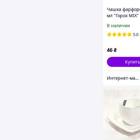
Чашка фарфор
мл "Горох MIX"
В наличии
5.0
46
₴
Купит
Интернет-магазин "TeRem"