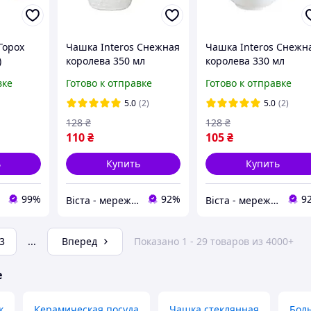
Горох
Чашка Interos Снежная
Чашка Interos Снежн
)
королева 350 мл
королева 330 мл
557309-А
(557611-А)
вке
Готово к отправке
Готово к отправке
5.0
(2)
5.0
(2)
128
₴
128
₴
110
₴
105
₴
ь
Купить
Купить
99%
92%
9
Віста - мережа будівельно-господарчих маркетів
Віста - мережа будівельно-господарчих маркетів
3
...
Вперед
Показано 1 - 29 товаров из 4000+
е
к
Керамическая посуда
Чашка стеклянная
Бол