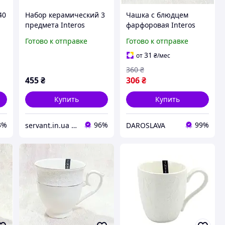
40
Набор керамический 3
Чашка с блюдцем
предмета Interos
фарфоровая Interos
Coffee в подарочной
"Снежная королева"
Готово к отправке
Готово к отправке
упаковке.
508610-A (240 мл)
31
от
₴
/мес
360
₴
455
₴
306
₴
Купить
Купить
3%
96%
99%
servant.in.ua інтернет магазин господарчих товарів
DAROSLAVA