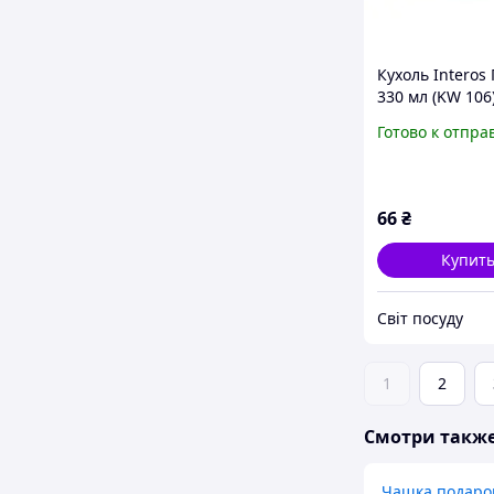
Кухоль Interos 
330 мл (KW 106
Готово к отпра
66
₴
Купит
Світ посуду
1
2
Смотри такж
Чашка подаро