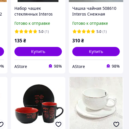
Набор чашек
Чашка чайная 508610
2
стеклянных Interos
Interos Снежная
BMDP01 2*450мл
королева 240мл
Готово к отправке
Готово к отправке
AStore
круглая с блюдечком
AStore
5.0
(1)
5.0
(1)
135
₴
310
₴
Купить
Купить
9%
98%
98%
AStore
AStore