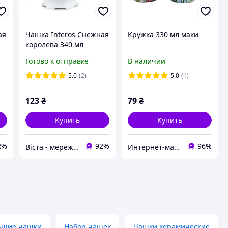
ая
Чашка Interos Снежная
Кружка 330 мл маки
королева 340 мл
554409-А
Готово к отправке
В наличии
5.0
(2)
5.0
(1)
123
₴
79
₴
Купить
Купить
2%
92%
96%
Віста - мережа будівельно-господарчих маркетів
Интернет-магазин "Posuda optom"
ьшие чашки
Набор чашек
Чашки керамические