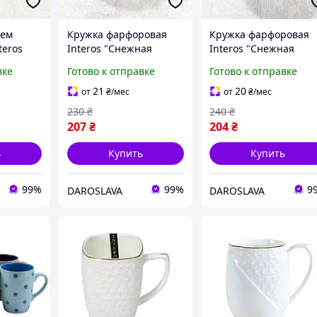
цем
Кружка фарфоровая
Кружка фарфоровая
teros
Interos "Снежная
Interos "Снежная
лева"
королева" 557611-A
королева" 557412-A
вке
Готово к отправке
Готово к отправке
л)
(330 мл)
(340 мл)
21
20
от
₴
/мес
от
₴
/мес
230
₴
240
₴
207
₴
204
₴
ь
Купить
Купить
99%
99%
9
DAROSLAVA
DAROSLAVA