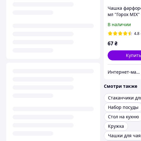
Чашка фарфор
мл "Горох MIX"
В наличии
4.8
67
₴
Купит
Интернет-магазин "TeRem"
Смотри также
Стаканчики дл
Набор посуды
Стол на кухню
Кружка
Чашки для чая