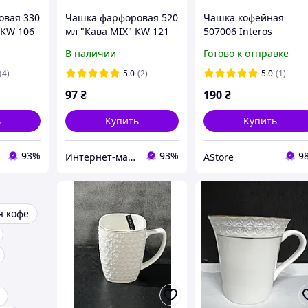
овая 330
Чашка фарфоровая 520
Чашка кофейная
 KW 106
мл "Кава MIX" KW 121
507006 Interos
Снежная королева
В наличии
Готово к отправке
90мл квадратная с
блюдцем AStore
(4)
5.0
(2)
5.0
(1)
97
₴
190
₴
ь
Купить
Купить
93%
93%
9
Интернет-магазин "TeRem"
AStore
я кофе