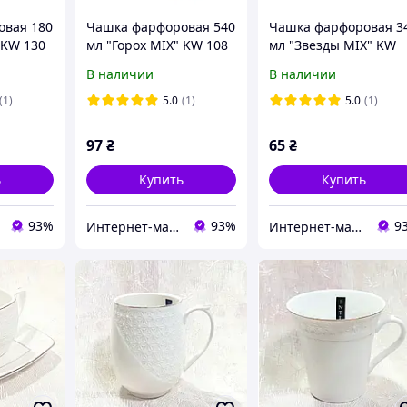
овая 180
Чашка фарфоровая 540
Чашка фарфоровая 3
 KW 130
мл "Горох MIX" KW 108
мл "Звезды MIX" KW
146
В наличии
В наличии
(1)
5.0
(1)
5.0
(1)
97
₴
65
₴
ь
Купить
Купить
93%
93%
9
Интернет-магазин "TeRem"
Интернет-магазин "TeRem"