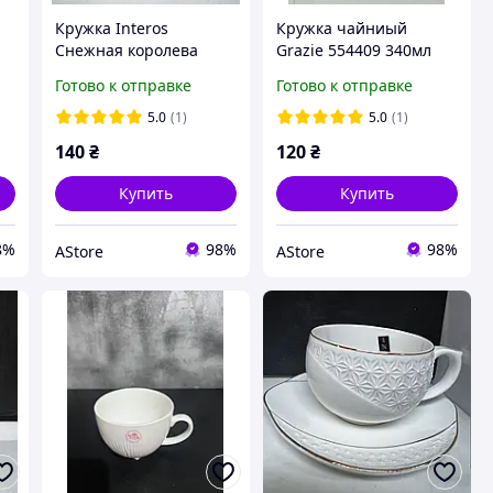
Кружка Interos
Кружка чайниый
Снежная королева
Grazie 554409 340мл
557412 340мл круглая
без золотого ободка
Готово к отправке
Готово к отправке
AStore
Снежная королева
AStore
5.0
(1)
5.0
(1)
140
₴
120
₴
Купить
Купить
8%
98%
98%
AStore
AStore