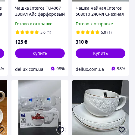
s
Чашка Interos TU4067
Чашка чайная Interos
ая
330мл Айс фарфоровый
508610 240мл Снежная
королева круглая с
Готово к отправке
Готово к отправке
блюдечком
5.0
(1)
5.0
(1)
125
₴
310
₴
Купить
Купить
8%
98%
98%
dellux.com.ua
dellux.com.ua