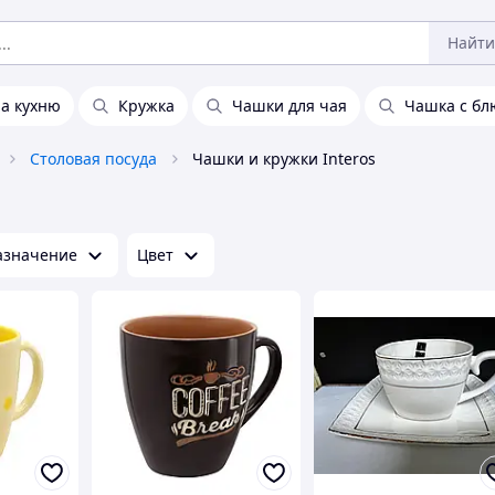
Найти
на кухню
Кружка
Чашки для чая
Чашка с б
Столовая посуда
Чашки и кружки Interos
азначение
Цвет