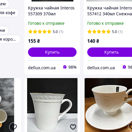
цем
Кружка чайная Interos
Кружка чайная Intero
ля кофе
557309 370мл
557412 340мл Снежн
квадратная Снежная
королева
Готово к отправке
Готово к отправке
королева
хни
5.0
(1)
5.0
(1)
Посуда снежная королева
155
₴
140
₴
Купить
Купить
98%
9
dellux.com.ua
dellux.com.ua