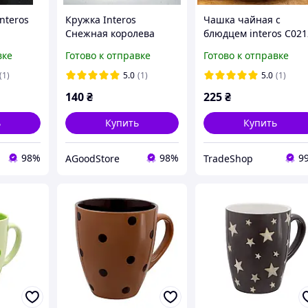
nteros
Кружка Interos
Чашка чайная с
Снежная королева
блюдцем interos C021
557412 340мл круглая
250мл Zara TX_9600
вке
Готово к отправке
Готово к отправке
ойке
AGoodStore
(1)
5.0
(1)
5.0
(1)
140
₴
225
₴
ь
Купить
Купить
98%
98%
9
AGoodStore
TradeShop