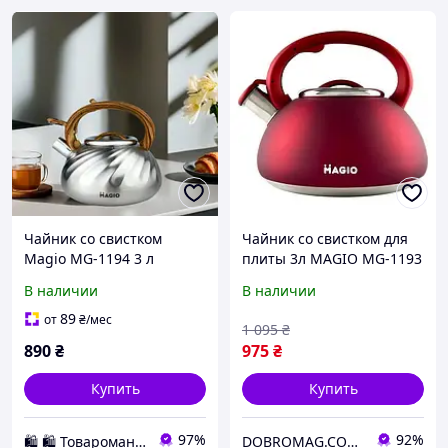
Чайник со свистком
Чайник со свистком для
Magio MG-1194 3 л
плиты 3л MAGIO MG-1193
серебристый
Red
В наличии
В наличии
89
от
₴
/мес
1 095
₴
890
₴
975
₴
Купить
Купить
97%
92%
🛍️ 🛍️ Товаромания 🛍️ 🛍️
DOBROMAG.COM.UA - ДОБРОМАГ