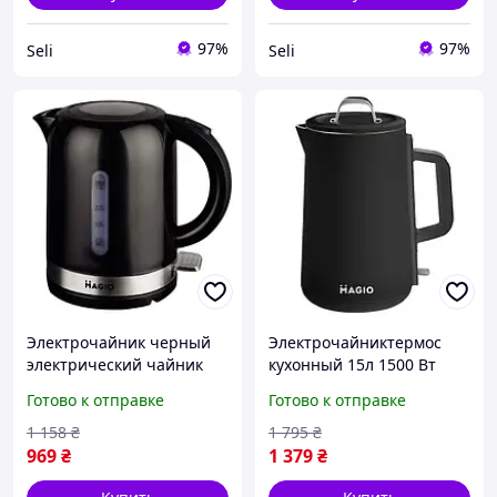
97%
97%
Seli
Seli
Электрочайник черный
Электрочайниктермос
электрический чайник
кухонный 15л 1500 Вт
Magio MG111 1л Seli
нержавеющая сталь
Готово к отправке
Готово к отправке
Електрочайник чорний
черный MAGIO Seli
електричний чайник
Електрочайниктермос
1 158
₴
1 795
₴
Magio MG111 1л
кухонний 15л 1500 Вт
969
₴
1 379
₴
нержавіюча