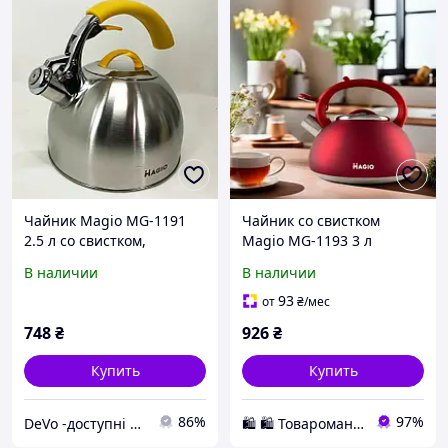
Чайник Magio MG-1191
Чайник со свистком
2.5 л со свистком,
Magio MG-1193 3 л
красивый чайник для
красный
В наличии
В наличии
газовой плиты, чайник на
плиту, чайник газовый
93
от
₴
/мес
748
₴
926
₴
Купить
Купить
86%
97%
DeVo -доступні товари для дому
🛍️ 🛍️ Товаромания 🛍️ 🛍️