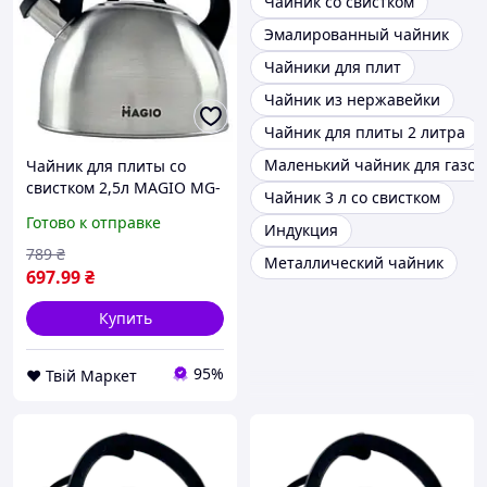
Чайник со свистком
Эмалированный чайник
Чайники для плит
Чайник из нержавейки
Чайник для плиты 2 литра
Маленький чайник для газов
Чайник для плиты со
свистком 2,5л MAGIO MG-
Чайник 3 л со свистком
1192 Steel/Black D9-2026
Готово к отправке
Индукция
789
₴
Металлический чайник
697
.99
₴
Купить
95%
❤️ Твій Маркет