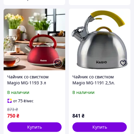
Чайник со свистком
Чайник со свистком
Magio MG-1193 3 л
Magio MG-1191 2,5л.
красный 4724017
В наличии
В наличии
75
от
₴
/мес
873
₴
750
₴
841
₴
Купить
Купить