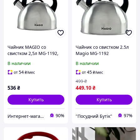
Чайник MAGIO со
Чайник со свистком 2.5л
свистком 2,5л MG-1192,
Magio MG-1192
индукция
В наличии
В наличии
54
45
от
₴
/мес
от
₴
/мес
499
₴
536
₴
449
.10
₴
Купить
Купить
90%
97%
Интернет-магазин "inGarden"
"Посудний Бутік"