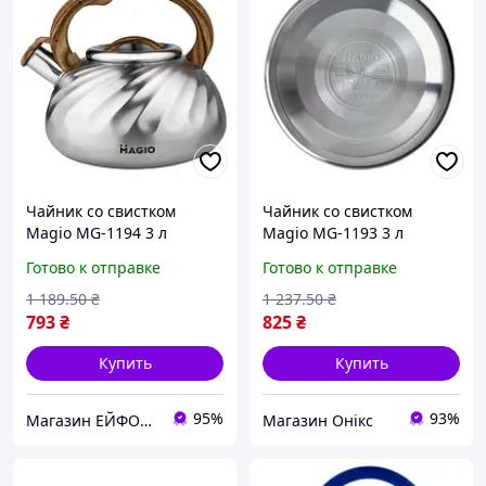
Чайник со свистком
Чайник со свистком
Magio MG-1194 3 л
Magio MG-1193 3 л
серебристый Отличное
красный хорошее
Готово к отправке
Готово к отправке
качество
качество
1 189
.50
₴
1 237
.50
₴
793
₴
825
₴
Купить
Купить
95%
93%
Магазин ЕЙФОРІЯ
Магазин Онікс