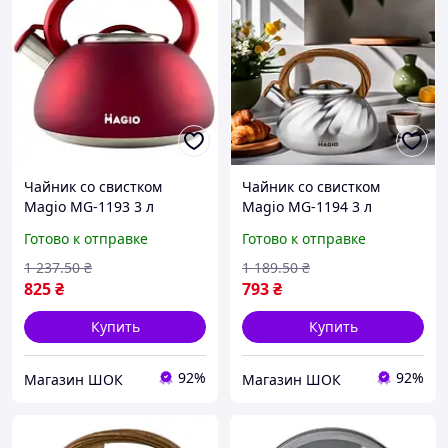
Чайник со свистком
Чайник со свистком
Magio MG-1193 3 л
Magio MG-1194 3 л
красный высокое
серебристый высокое
Готово к отправке
Готово к отправке
качество
качество
1 237
.50
₴
1 189
.50
₴
825
₴
793
₴
Купить
Купить
92%
92%
Магазин ШОК
Магазин ШОК