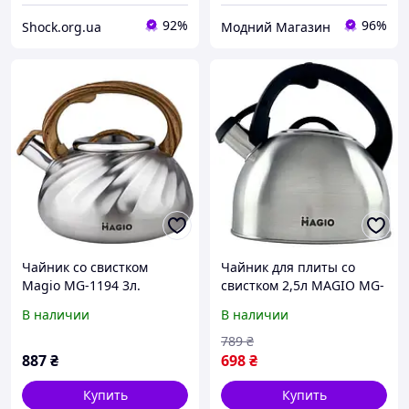
92%
96%
Shock.org.ua
Модний Магазин
Чайник со свистком
Чайник для плиты со
Magio MG-1194 3л.
свистком 2,5л MAGIO MG-
1192 Steel/Black
В наличии
В наличии
789
₴
887
₴
698
₴
Купить
Купить