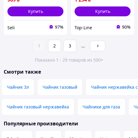
Купить
Купить
97%
90%
Seli
Top-Line
1
2
3
...
Показано 1 - 29 товаров из 500+
Смотри также
Чайник 3л
Чайник газовый
Чайник нержавейка с
Чайник газовый нержавейка
Чайники для газа
Ч
Популярные производители