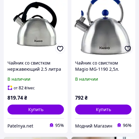
Чайник со свистком
Чайник со свистком
нержавеющий 2.5 литра
Magio MG-1190 2,5л.
MG-1192 MAGIO
В наличии
В наличии
82
от
₴
/мес
819
.74
₴
792
₴
Купить
Купить
95%
96%
Patelnya.net
Модний Магазин