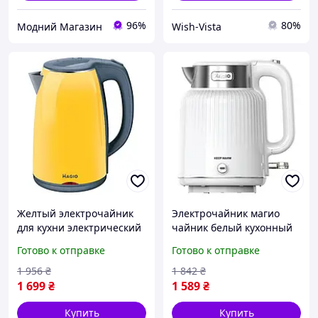
96%
80%
Модний Магазин
Wish-Vista
Желтый электрочайник
Электрочайник магио
для кухни электрический
чайник белый кухонный
чайник MAGIO MG976 Seli
Magio Seli Електрочайник
Готово к отправке
Готово к отправке
жовтий електрочайник
магіо чайник білий
для кухні електричний
кухонний Magio
1 956
₴
1 842
₴
чайник MAGIO MG976
1 699
₴
1 589
₴
Купить
Купить