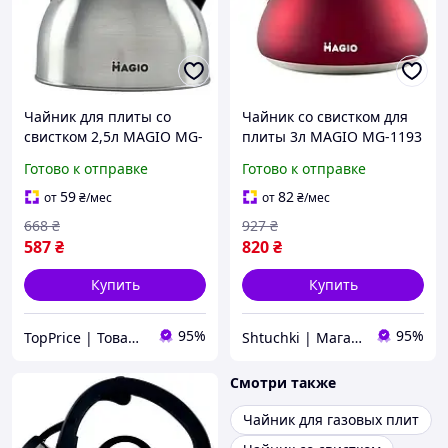
Чайник для плиты со
Чайник со свистком для
свистком 2,5л MAGIO MG-
плиты 3л MAGIO MG-1193
1192 Steel/Black
Red (SHiz15000)
Готово к отправке
Готово к отправке
(TPiz14999)
59
82
от
₴
/мес
от
₴
/мес
668
₴
927
₴
587
₴
820
₴
Купить
Купить
95%
95%
TopPrice | Товары по ТОП-цене
Shtuchki | Магазин полезных штучек
Смотри также
Чайник для газовых плит