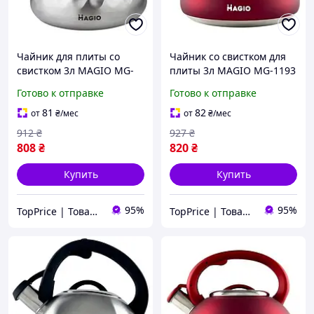
Чайник для плиты со
Чайник со свистком для
свистком 3л MAGIO MG-
плиты 3л MAGIO MG-1193
1194 Steel/Wood
Red (TPiz15000)
Готово к отправке
Готово к отправке
(TPiz15001)
81
82
от
₴
/мес
от
₴
/мес
912
₴
927
₴
808
₴
820
₴
Купить
Купить
95%
95%
TopPrice | Товары по ТОП-цене
TopPrice | Товары по ТОП-цене