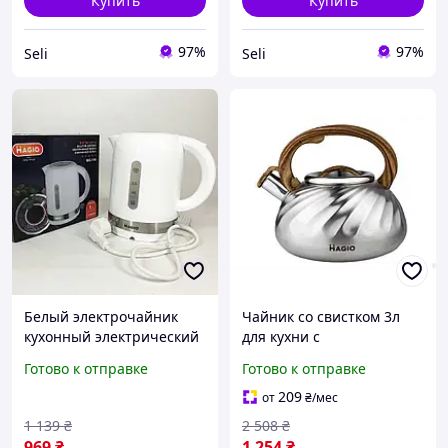
Купить
Купить
97%
97%
Seli
Seli
Белый электрочайник
Чайник со свистком 3л
кухонный электрический
для кухни с
чайник Magio MG110 1 л
индукционным дном и
Готово к отправке
Готово к отправке
Seli білий електрочайник
нержавеющей стали
кухонний електричний
MAGIO MG-1194
209
от
₴
/мес
чайник Magio MG110
1 139
₴
2 508
₴
969
₴
1 254
₴