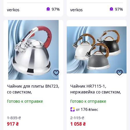
97%
97%
verkos
verkos
Чайник для плиты BN723,
Чайник HR7115-1,
со свистком,
нержавейка со свистком,
нержавеющая сталь,
чайник на плиту, код
Готово к отправке
Готово к отправке
объем 3.2 л. Код 723BVAzk
HR7115-1WLK
176
от
₴
/мес
1 835
₴
2 115
₴
917
₴
1 058
₴