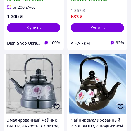
видов плит. Код
BN106XSQ
200
от
₴
/мес
1 367
₴
1 200
₴
683
₴
Купить
Купить
100%
92%
Dish Shop Ukraine
A.F.A 7KM
Эмалированный чайник
Чайник эмалированный
BN107, емкость 3.3 литра,
2.5 л BN103, с подвижной