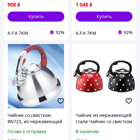
908
₴
1 048
₴
Купить
Купить
92%
92%
A.F.A 7KM
A.F.A 7KM
Чайник со свистком
Чайник из нержавеющей
BN723, из нержавеющей
стали Чайник со свистком
стали, бакелитовая ручка,
2.5л Benson
Готово к отправке
В наличии
объем 3.2 л. Код