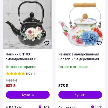
Чайник BN103,
Чайник эмалированный
эмалированный с
Benson 2.5л деревянная
рисунком, емкость 2.5 л,
ручка (BN-109)
Готово к отправке
Готово к отправке
для всех типов плит. Код
BN103BGG
5.0
(1)
1 367
₴
683
₴
573
₴
Купить
Купить
92%
99%
A.F.A 7KM
Світ посуду