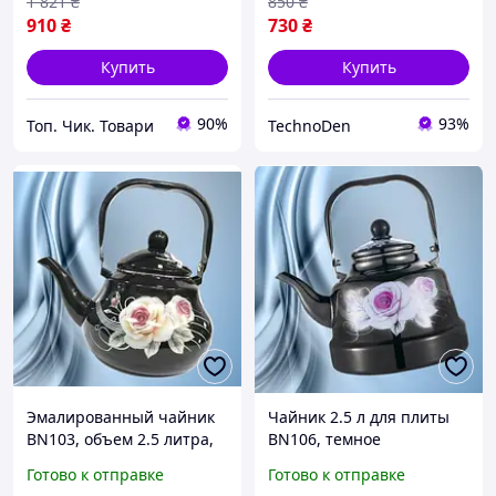
BN723XllGf
1 821
₴
850
₴
910
₴
730
₴
Купить
Купить
90%
93%
Топ. Чик. Товари
TechnoDen
Эмалированный чайник
Чайник 2.5 л для плиты
BN103, объем 2.5 литра,
BN106, темное
черный, с цветочным
эмалированное
Готово к отправке
Готово к отправке
принтом. Код BN103PFT
покрытие, с рисунком.