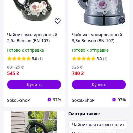
Чайник эмалированный
Чайник эмалированный
2,5л Benson (BN-103)
3,3л Benson (BN-107)
Готово к отправке
Готово к отправке
5.0
(1)
5.0
(1)
681
.25
₴
925
₴
545
₴
740
₴
Купить
Купить
97%
97%
SokoL-ShoP
SokoL-ShoP
Смотри также
Чайник для газовых плит