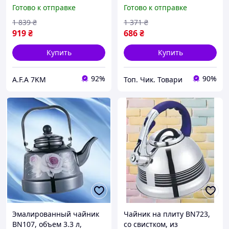
подходит для всех типов
ручкой, для всех типов
Готово к отправке
Готово к отправке
плит. Код BN107PSS
плит. Код BN103NZA
1 839
₴
1 371
₴
919
₴
686
₴
Купить
Купить
92%
90%
A.F.A 7KM
Топ. Чик. Товари
Эмалированный чайник
Чайник на плиту BN723,
BN107, объем 3.3 л,
со свистком, из