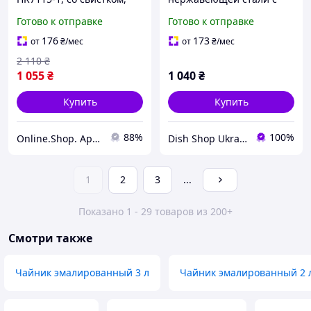
нержавеющая сталь,
нейлоновой ручкой и
Готово к отправке
Готово к отправке
удобная термостойкая
линией меняющей цвет
ручка, цвет в
при нагреве Benson
176
173
от
₴
/мес
от
₴
/мес
ассортименте. Код
2 110
₴
HR7115-1AkSv
1 055
₴
1 040
₴
Купить
Купить
88%
100%
Online.Shop. Apelsin.7km
Dish Shop Ukraine
1
2
3
...
Показано 1 - 29 товаров из 200+
Смотри также
Чайник эмалированный 3 л
Чайник эмалированный 2 