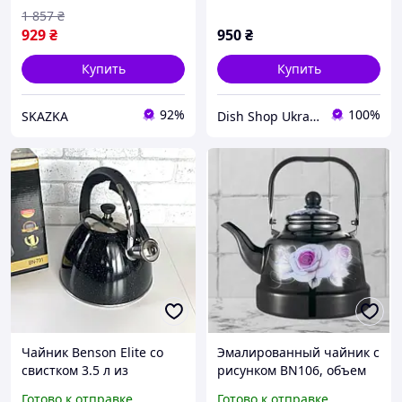
1 857
₴
929
₴
950
₴
Купить
Купить
92%
100%
SKAZKA
Dish Shop Ukraine
Чайник Benson Elite со
Эмалированный чайник с
свистком 3.5 л из
рисунком BN106, объем
нержавеющей стали
2.5 литра, для разных
Готово к отправке
Готово к отправке