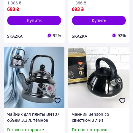
Код BN106KJJ
1 386
₴
1 386
₴
693
₴
693
₴
Купить
Купить
92%
92%
SKAZKA
SKAZKA
Чайник для плиты BN107,
Чайник Benson со
объем 3.3 л, тёмное
свистком 3 л из
покрытие с цветочным
нержавеющей стали
Готово к отправке
Готово к отправке
рисунком. Код BN107MVC