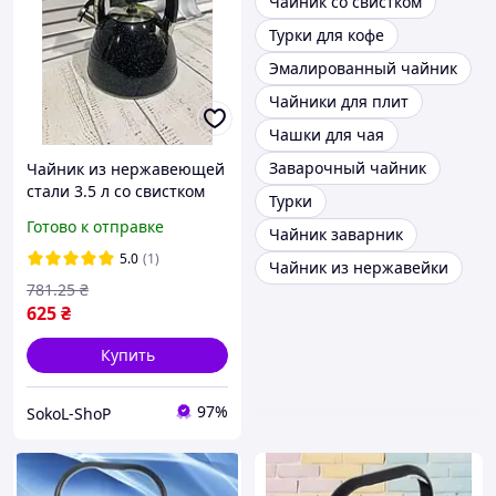
Чайник со свистком
Турки для кофе
Эмалированный чайник
Чайники для плит
Чашки для чая
Заварочный чайник
Чайник из нержавеющей
стали 3.5 л со свистком
Турки
Benson (BN-731)
Готово к отправке
Чайник заварник
5.0
(1)
Чайник из нержавейки
781
.25
₴
625
₴
Купить
97%
SokoL-ShoP