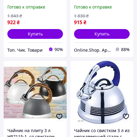
черный дизайн с
нержавеющей стали,
Готово к отправке
Готово к отправке
рисунком. Код BN107NVB
многослойное дно,
емкость 3.2 л. Код
1 843
₴
1 830
₴
BN723BnJkY
922
₴
915
₴
Купить
Купить
90%
88%
Топ. Чик. Товари
Online.Shop. Apelsin.7km
Чайник на плиту 3 л
Чайник со свистком 3 л из
HR7115-1, со свистком,
нержавеющей стали с