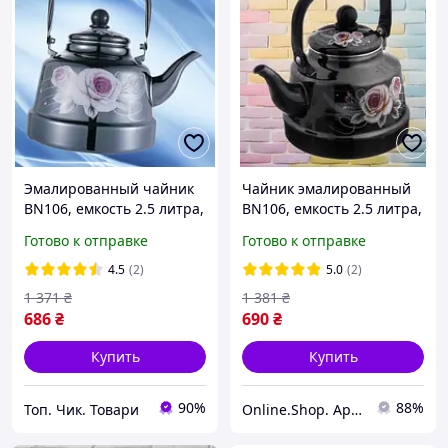
Эмалированный чайник
Чайник эмалированный
BN106, емкость 2.5 литра,
BN106, емкость 2.5 литра,
для разных видов плит.
ненагреваемая ручка,
Готово к отправке
Готово к отправке
Код BN106CGT
для всех типов кухонных
плит. Код BN106ZSQ
4.5
(2)
5.0
(2)
1 371
₴
1 381
₴
686
₴
690
₴
Купить
Купить
90%
88%
Топ. Чик. Товари
Online.Shop. Apelsin.7km