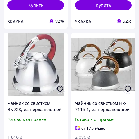
Купить
Купить
92%
92%
SKAZKA
SKAZKA
Чайник со свистком
Чайник со свистком HR-
BN723, из нержавеющей
7115-1, из нержавеющей
стали, объем 3.2 л, цвет
стали, объем 3 литра,
Готово к отправке
Готово к отправке
уточнять. Код BN723CbGtt
термостойкая ручка. Код
HR-7115-1PnN
175
от
₴
/мес
1 816
₴
2 096
₴