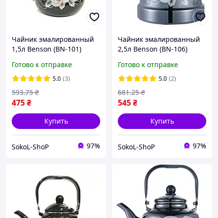
Чайник эмалированный
Чайник эмалированный
1,5л Benson (BN-101)
2,5л Benson (BN-106)
Готово к отправке
Готово к отправке
5.0
(3)
5.0
(2)
593
.75
₴
681
.25
₴
475
₴
545
₴
Купить
Купить
97%
97%
SokoL-ShoP
SokoL-ShoP