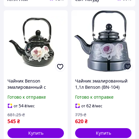
Чайник Benson
Чайник эмалированный
эмалированный с
1,1л Benson (BN-104)
рисунком 2,0л (BN-102)
Готово к отправке
Готово к отправке
54
62
от
₴
/мес
от
₴
/мес
681
.25
₴
775
₴
545
₴
620
₴
Купить
Купить