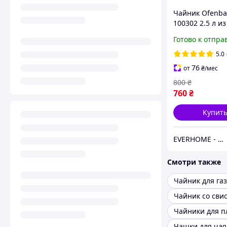
Чайник Ofenba
100302 2.5 л из
нержавеющей 
Готово к отпра
свистком и не
ручкой для ин
5.0
газа
76
от
₴
/мес
800
₴
760
₴
Купит
EVERHOME - Уют для дома
Смотри также
Чайник со сви
Чайники для п
Чашки для чая