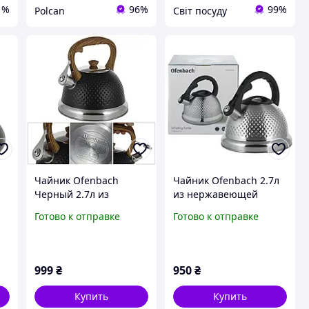
1%
96%
99%
Polcan
Світ посуду
Чайник Ofenbach
Чайник Ofenbach 2.7л
Черный 2.7л из
из нержавеющей
со
нержавеющей стали со
стали со свистком
Готово к отправке
Готово к отправке
ой
свистком и
Серебристый (100306)
 и
полипропиленовой
ручкой (100305)
999
₴
950
₴
Купить
Купить