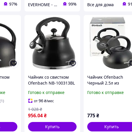
97%
99%
9
EVERHOME - Уют для дома
Все для дома
стком
Чайник со свистком
Чайник Ofenbach
Ofenbach NB-100313BL
Черный 2.5л из
ник для
2.7 л
нержавеющей стали 
вке
Готово к отправке
Готово к отправке
свистком и нейлонов
 плиты
ручкой для индукции
96
(1)
от
₴
/мес
газа (100302)
1 028
₴
956
.04
₴
775
₴
ь
Купить
Купить