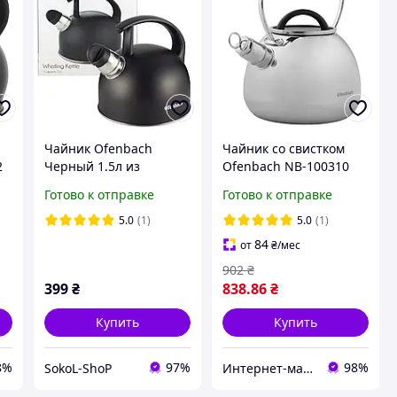
Чайник Ofenbach
Чайник со свистком
2
Черный 1.5л из
Ofenbach NB-100310
нержавеющей стали со
2,5 л (56947)
Готово к отправке
Готово к отправке
свистком для индукции
и газа (100304)
5.0
(1)
5.0
(1)
84
от
₴
/мес
902
₴
399
₴
838
.86
₴
Купить
Купить
8%
97%
98%
SokoL-ShoP
Интернет-магазин Фаворит