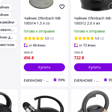
айник
айник
Чайник Ofenbach NB-
Чайник Ofenbach NB-
ржавейки
100314 1.5 л со
100312 2.0 л из
свистком из
нержавеющей стали
Чайник эмалированный 2 л
Готово к отправке
Готово к отправке
нержавеющей стали с
чёрный с ручкой Soft
Маленький чайник для газовой плиты
ручкой Soft Touch для
Touch для индукции 
5.0
(3)
5.0
(2)
индукции и газа
газа
свистком
46
72
от
₴
/мес
от
₴
/мес
480
₴
760
₴
456
₴
722
₴
Купить
Купить
99%
9
EVERHOME - Уют для дома
EVERHOME - Уют для дома