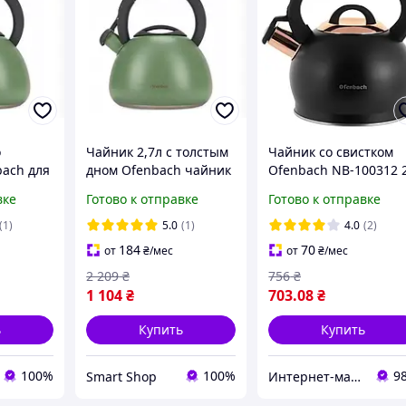
о
Чайник 2,7л с толстым
Чайник со свистком
bach для
дном Ofenbach чайник
Ofenbach NB-100312 
 и
наплитный для газовой
л (56945)
вке
Готово к отправке
Готово к отправке
 плит
плиты с индукционным
дном Зеленый
(1)
5.0
(1)
4.0
(2)
184
70
от
₴
/мес
от
₴
/мес
2 209
₴
756
₴
1 104
₴
703
.08
₴
ь
Купить
Купить
100%
100%
9
Smart Shop
Интернет-магазин Фаворит