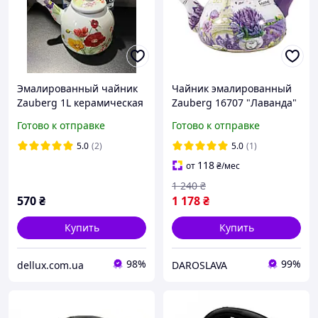
Эмалированный чайник
Чайник эмалированный
Zauberg 1L керамическая
Zauberg 16707 "Лаванда"
ручка 2л Мак
(2,2 л)
Готово к отправке
Готово к отправке
5.0
(2)
5.0
(1)
118
от
₴
/мес
1 240
₴
570
₴
1 178
₴
Купить
Купить
98%
99%
dellux.com.ua
DAROSLAVA