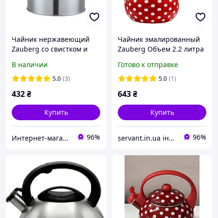
Чайник нержавеющий
Чайник эмалированный
Zauberg со свистком и
Zauberg Объем 2.2 литра
крышкой 2.5 л
В наличии
Готово к отправке
5.0
(3)
5.0
(1)
432
₴
643
₴
Купить
Купить
96%
96%
Интернет-магазин "Posuda optom"
servant.in.ua інтернет магазин господарчих товарів