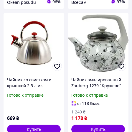
96%
97%
Okean posudu
ВсеСам
Чайник со свистком и
Чайник эмалированный
крышкой 2.5 л из
Zauberg 1279 "Кружево"
нержавеющей стали
(2,2 л)
Готово к отправке
Готово к отправке
Zauberg ZB17/2.5 R
118
от
₴
/мес
1 240
₴
669
₴
1 178
₴
Купить
Купить