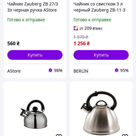
Чайник Zauberg ZB 27/3
Чайник со свистком 3 л
3л черная ручка AStore
черный Zauberg ZB-11-3
84471 berlin
Готово к отправке
Готово к отправке
209
от
₴
/мес
1 570
₴
560
₴
1 256
₴
Купить
Купить
98%
95%
AStore
BERLIN