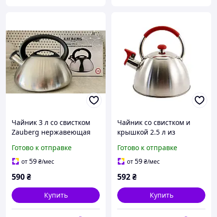
Чайник 3 л со свистком
Чайник со свистком и
Zauberg нержавеющая
крышкой 2.5 л из
сталь
нержавеющей стали
Готово к отправке
Готово к отправке
Zauberg ZB17/2.5 R
59
59
от
₴
/мес
от
₴
/мес
590
₴
592
₴
Купить
Купить