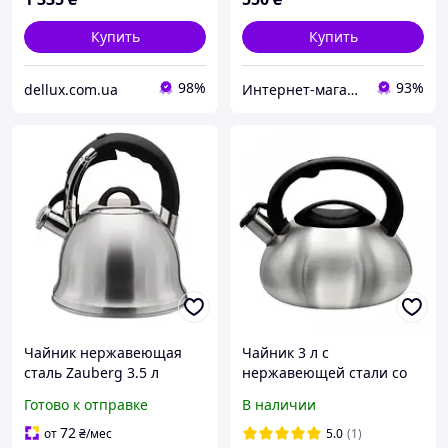
Купить
Купить
98%
93%
dellux.com.ua
Интернет-магазин "TeRem"
Чайник нержавеющая
Чайник 3 л с
сталь Zauberg 3.5 л
нержавеющей стали со
черная ручка (ZB 18/3,5 B)
свистком , ZB 007
Готово к отправке
В наличии
72
от
₴
/мес
5.0
(1)