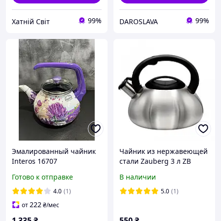
99%
99%
Хатній Світ
DAROSLAVA
Эмалированный чайник
Чайник из нержавеющей
Interos 16707
стали Zauberg 3 л ZB
2,2л."Лаванда"
007/3
Готово к отправке
В наличии
4.0
(1)
5.0
(1)
222
от
₴
/мес
1 335
₴
550
₴