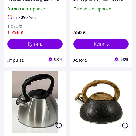
84471 impulse
Готово к отправке
Готово к отправке
209
от
₴
/мес
1 570
₴
1 256
₴
550
₴
Купить
Купить
93%
98%
Impulse
AStore