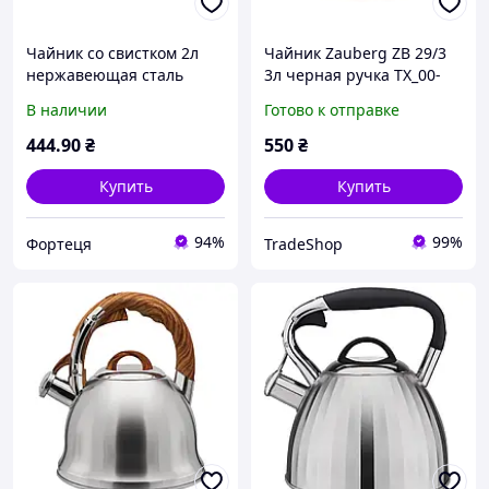
Чайник со свистком 2л
Чайник Zauberg ZB 29/3
нержавеющая сталь
3л черная ручка TX_00-
крыш. черная ручка ZB
00007977
В наличии
Готово к отправке
002 ТМ ZAUBERG
444
.90
₴
550
₴
Купить
Купить
94%
99%
Фортеця
TradeShop