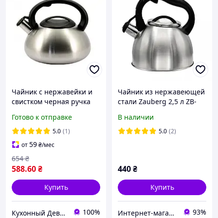
Чайник с нержавейки и
Чайник из нержавеющей
свистком черная ручка
стали Zauberg 2,5 л ZB-
Zauberg 3л ZB-007 001
К2,5 L B
Готово к отправке
В наличии
5.0
(1)
5.0
(2)
59
от
₴
/мес
654
₴
588
.60
₴
440
₴
Купить
Купить
100%
93%
Кухонный Девайс
Интернет-магазин "TeRem"