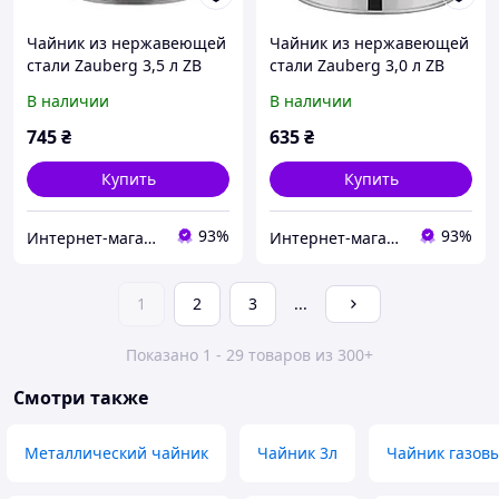
Чайник из нержавеющей
Чайник из нержавеющей
стали Zauberg 3,5 л ZB
стали Zauberg 3,0 л ZB
18/3,5 W
19/3
В наличии
В наличии
745
₴
635
₴
Купить
Купить
93%
93%
Интернет-магазин "TeRem"
Интернет-магазин "TeRem"
1
2
3
...
Показано 1 - 29 товаров из 300+
Смотри также
Металлический чайник
Чайник 3л
Чайник газов