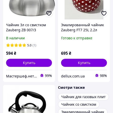
Чайник 3л со свистком
Эмалированный чайник
Zauberg ZB 007/3
Zauberg FT7 25L 2.2л
горох красный
В наличии
Готово к отправке
5.0
(1)
594
₴
695
₴
Купить
Купить
99%
98%
Мастершеф.нет Інтернет магазин посуду та побутової техніки
dellux.com.ua
Смотри также
Чайник для газовых плит
Чайник со свистком
Эмалированный чайник