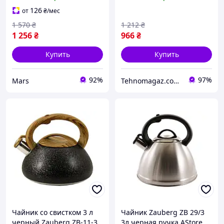
126
от
₴
/мес
1 570
₴
1 212
₴
1 256
₴
966
₴
Купить
Купить
92%
97%
Mars
Tehnomagaz.com.ua - это передовой интернет-магазин, специализирующийся на продаже техники
Чайник со свистком 3 л
Чайник Zauberg ZB 29/3
черный Zauberg ZB-11-3
3л черная ручка AStore