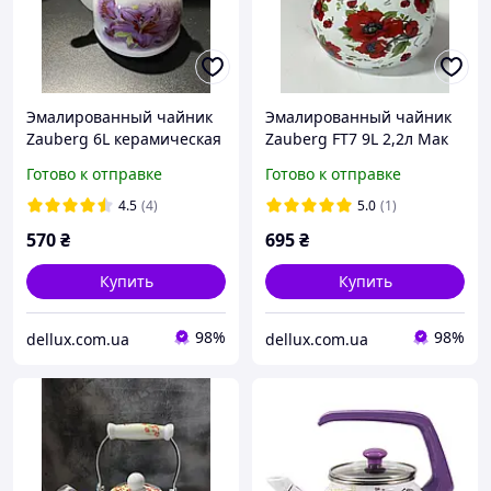
Эмалированный чайник
Эмалированный чайник
Zauberg 6L керамическая
Zauberg FT7 9L 2,2л Мак
ручка 2л Лилия
красный
Готово к отправке
Готово к отправке
4.5
(4)
5.0
(1)
570
₴
695
₴
Купить
Купить
98%
98%
dellux.com.ua
dellux.com.ua