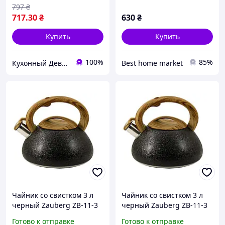
797
₴
717
.30
₴
630
₴
Купить
Купить
100%
85%
Кухонный Девайс
Best home market
Чайник со свистком 3 л
Чайник со свистком 3 л
черный Zauberg ZB-11-3
черный Zauberg ZB-11-3
84471 mars
84471
Готово к отправке
Готово к отправке