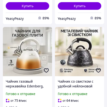
Купить
Купить
89%
89%
YeasyPeazy
YeasyPeazy
Чайник газовый
Чайник со свистком с
нержавейка Edenberg,
удобной нейлоновой
Чайник для газовой
ручкой, Чайники со
Готово к отправке
Готово к отправке
плиты 3 л литра для воды
свистком наплитные,
на газ MA-73
Красивый чайник для
75
64
от
₴
/мес
от
₴
/мес
плит CO-49