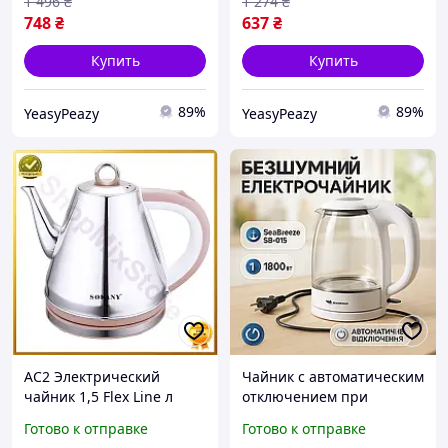
1 496
₴
1 274
₴
748
₴
637
₴
Купить
Купить
89%
89%
YeasyPeazy
YeasyPeazy
AC2 Электрический
Чайник с автоматическим
чайник 1,5 Flex Line л
отключением при
Sokany дисковый 1100 Вт
отсутствии воды
Готово к отправке
Готово к отправке
стильный чайник для
SeaBreeze SB-015 1.8 л,