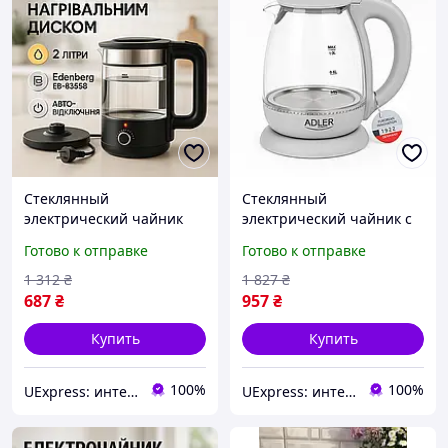
Стеклянный
Стеклянный
электрический чайник
электрический чайник с
стильный, Изысканный
подсветкой
Готово к отправке
Готово к отправке
электрочайник,
качественный, Мощный
Надежный
кухонный чайник TF-54
1 312
₴
1 827
₴
электрочайник TM-57
687
₴
957
₴
Купить
Купить
100%
100%
UExpress: интернет-магазин
UExpress: интернет-магазин