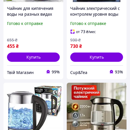
Чайник для кипячения
Чайник электрический с
воды на разных видах
контролем уровня воды
плит из нержавеющей
из нержавеющей стали,
Готово к отправке
Готово к отправке
стали, Бытовые
чайники с фильтром для
практичные чайники с
воды и индикатором на
73
от
₴
/мес
двойным дном и
подставке для дома
655
₴
930
₴
подвижной ручкой
455
₴
730
₴
Купить
Купить
99%
93%
Твій Магазин
Cup&Tea