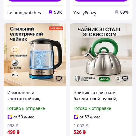
98%
89%
fashion_watches
YeasyPeazy
Изысканный
Чайник со свистком
электрочайник,
бакелитовой ручкой,
Электрочайник для чая и
Чайник на плиту для
Готово к отправке
Готово к отправке
воды, Надежный
кухни Красивый для плит
электрический чайник
FH-90
50
53
от
₴
/мес
от
₴
/мес
GQ-83
998
₴
1 052
₴
499
₴
526
₴