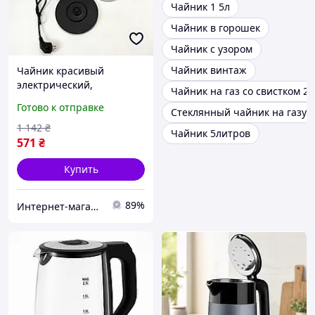
Чайник 1 5л
Чайник в горошек
Чайник с узором
Чайник винтаж
Чайник красивый
электрический,
Чайник на газ со свистком 2л
Електрочайник
Готово к отправке
Стеклянный чайник на газу
фирменный,
Современный
1 142
₴
Чайник 5литров
электрочайник для дома
571
₴
PO-39
Купить
89%
Интернет-магазин 1001USEfulness