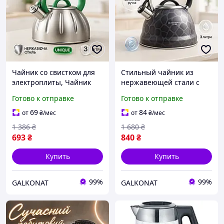
Чайник со свистком для
Стильный чайник из
электроплиты, Чайник
нержавеющей стали с
для приготовления чая со
свистком, Чайник 3 л со
Готово к отправке
Готово к отправке
свистком газовый 3 литра
свистком на три литра
MO-90
для плиты RE-84
69
84
от
₴
/мес
от
₴
/мес
1 386
₴
1 680
₴
693
₴
840
₴
Купить
Купить
99%
99%
GALKONAT
GALKONAT