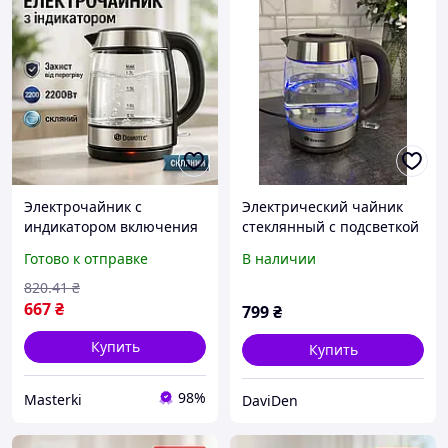
Электрочайник с
Электрический чайник
индикатором включения
стеклянный с подсветкой
Domotec MS-7946 1.7л
с функцией
Готово к отправке
В наличии
2200Вт, Современный
автоотключения 1,7 л
электрочайник
2200 Вт Красивый
820
.41
₴
стеклянный SM-86
кухонный чайник для
667
₴
799
₴
нагрева воды Dom
Купить
Купить
98%
Masterki
DaviDen