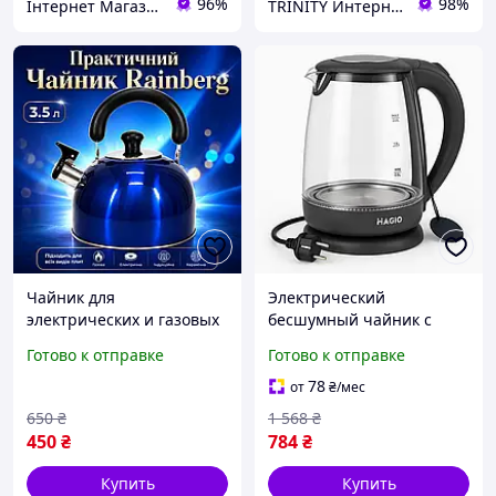
96%
98%
Інтернет Магазин "Tano"
TRINITY Интернет-магазин www.trinitys.com.ua
Чайник для
Электрический
электрических и газовых
бесшумный чайник с
плит с металлическим
автоматическим
Готово к отправке
Готово к отправке
корпусом и сигналом о
отключением 2,
кипении, Бытовые
Стильный чайник с
78
от
₴
/мес
чайники для воды с
подсветкой HW-94
650
₴
1 568
₴
подвижной ручкой
450
₴
784
₴
Купить
Купить