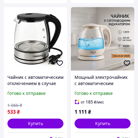
Чайник с автоматическим
Мощный электрочайник
отключением в случае
с автоматическим
закипания Rainberg RB-
отключением,
Готово к отправке
Готово к отправке
2251 - 1л, Электрочайник
Электрический чайник
удобный LP-94
для дома на кухню AR-66
185
от
₴
/мес
1 066
₴
533
₴
1 111
₴
Купить
Купить