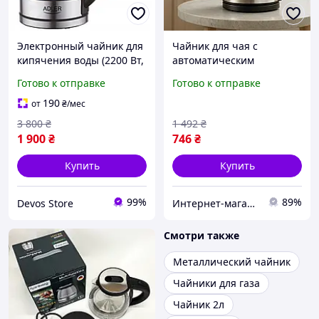
Электронный чайник для
Чайник для чая с
кипячения воды (2200 Вт,
автоматическим
1.7 л, Польша),
выключением Domotec
Готово к отправке
Готово к отправке
Электрочайник чайный,
MS-7946 1.7л 2200Вт,
DVS
Стильный електрочайник
190
от
₴
/мес
UD-57
3 800
₴
1 492
₴
1 900
₴
746
₴
Купить
Купить
99%
89%
Devos Store
Интернет-магазин 1001USEfulness
Смотри также
Металлический чайник
Чайники для газа
Чайник 2л