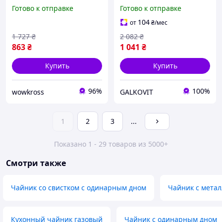
подсветкой Rainberg RB-
электрический чайник,
Готово к отправке
Готово к отправке
709 2Л 2200Вт, Хороший
Мощный электрический
электронный чайник CL-
чайник для дома OW-13
104
от
₴
/мес
79
1 727
₴
2 082
₴
863
₴
1 041
₴
Купить
Купить
96%
100%
wowkross
GALKOVIT
1
2
3
...
Показано 1 - 29 товаров из 5000+
Смотри также
Чайник со свистком с одинарным дном
Чайник с мета
Кухонный чайник газовый
Чайник с одинарным дном