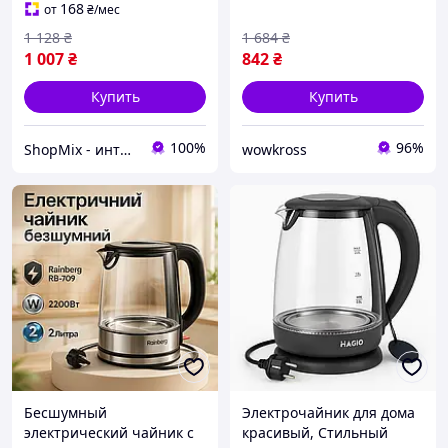
кипятения воды кух DE
Красивый электрочайник
168
от
₴
/мес
NW-22
1 128
₴
1 684
₴
1 007
₴
842
₴
Купить
Купить
100%
96%
ShopMix - интернет-магазин сумок и аксессуаров
wowkross
Бесшумный
Электрочайник для дома
электрический чайник с
красивый, Стильный