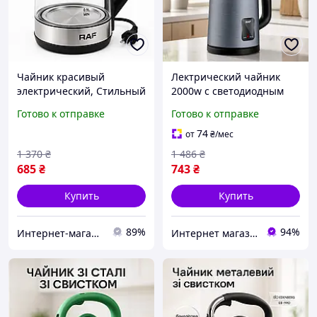
Чайник красивый
Лектрический чайник
электрический, Стильный
2000w с светодиодным
электрический чайник
индикатором Стильный
Готово к отправке
Готово к отправке
Удобный для кухни FH-45
тихий бытовой чайник
для кипячения воды дома
74
от
₴
/мес
1 370
₴
1 486
₴
685
₴
743
₴
Купить
Купить
89%
94%
Интернет-магазин 1001USEfulness
Интернет магазин "Electro Seller" 🛒 Только качественные товары по лучшим ценам ✅