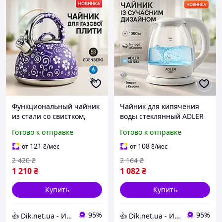
Функциональный чайник
Чайник для кипячения
из стали со свистком,
воды стеклянный ADLER
Современный чайник со
AD 1283g 1100Вт 1л,
Готово к отправке
Готово к отправке
свистком газовый 3 литра
Электро чайник с
NW-60
индикатором работы TY-
121
108
от
₴
/мес
от
₴
/мес
73
2 420
₴
2 164
₴
1 210
₴
1 082
₴
Купить
Купить
95%
95%
👍 Dik.net.ua - Интернет магазин
👍 Dik.net.ua - Интернет магазин