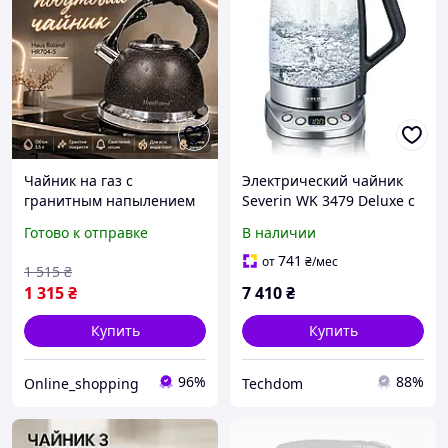
Чайник на газ с
Электрический чайник
гранитным напылением
Severin WK 3479 Deluxe с
и бакелитовой ручкой для
электронным дисплеем
Готово к отправке
В наличии
повседневного
пользования,
741
от
₴
/мес
1 515
₴
Современные чайники
1 315
₴
7 410
₴
для нагрева воды 3.5л
Купить
Купить
96%
88%
Online_shopping
Techdom