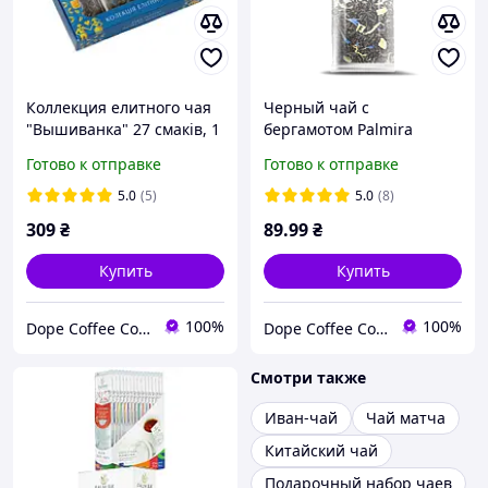
Коллекция елитного чая
Черный чай с
"Вышиванка" 27 смаків, 1
бергамотом Palmira
упаковка - 27 пакетов
"Серый Граф" (Earl Gray) -
Готово к отправке
Готово к отправке
10 шт.
5.0
(5)
5.0
(8)
309
₴
89
.99
₴
Купить
Купить
100%
100%
Dope Coffee Company (Кавова компанія ДОУП)
Dope Coffee Company (Кавова компанія ДОУП)
Смотри также
Иван-чай
Чай матча
Китайский чай
Подарочный набор чаев