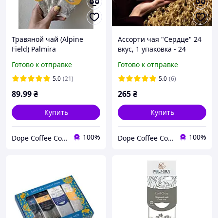
Травяной чай (Alpine
Ассорти чая "Сердце" 24
Field) Palmira
вкус, 1 упаковка - 24
"Альпийский луг" - 10 шт
пакет
Готово к отправке
Готово к отправке
5.0
(21)
5.0
(6)
89
.99
₴
265
₴
Купить
Купить
100%
100%
Dope Coffee Company (Кавова компанія ДОУП)
Dope Coffee Company (Кавова компанія ДОУП)