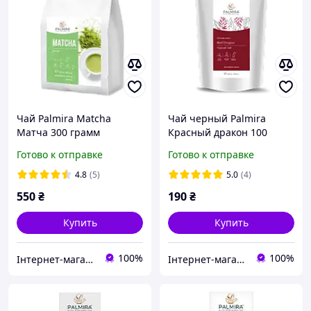
Чай Palmira Matcha
Чай черный Palmira
Матча 300 грамм
Красный дракон 100
грамм
Готово к отправке
Готово к отправке
4.8
(5)
5.0
(4)
550
₴
190
₴
Купить
Купить
100%
100%
Інтернет-магазин Kava-e
Інтернет-магазин Kava-e