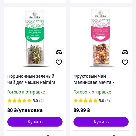
Порционный зеленый
Фруктовый чай
чай для чашки Palmira
Малиновая мечта -
Мятная Фантазия Mint
упаковка 10 шт.
Готово к отправке
Готово к отправке
Fantasy
5.0
(4)
5.0
(6)
80
₴/упаковка
89
.99
₴
Купить
Купить