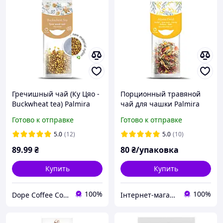
Гречишный чай (Ку Цяо -
Порционный травяной
Buckwheat tea) Palmira
чай для чашки Palmira
"Гречневый чай" - 10 шт.
Альпийский луг Alpine
Готово к отправке
Готово к отправке
Field
5.0
(12)
5.0
(10)
89
.99
₴
80
₴/упаковка
Купить
Купить
100%
100%
Dope Coffee Company (Кавова компанія ДОУП)
Інтернет-магазин Kava-e