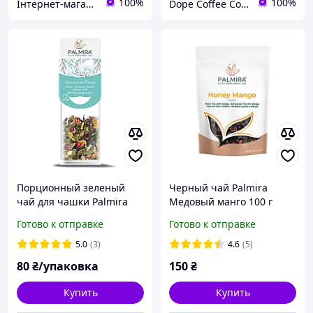
100%
100%
Інтернет-магазин Kava-e
Dope Coffee Company (Кавова компанія ДОУП)
Порционный зеленый
Черный чай Palmira
чай для чашки Palmira
Медовый манго 100 г
Марокканский Цитрус
Готово к отправке
Готово к отправке
Moroccan citrus
5.0
(3)
4.6
(5)
80
₴/упаковка
150
₴
Купить
Купить