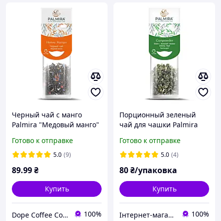
Черный чай с манго
Порционный зеленый
Palmira "Медовый манго"
чай для чашки Palmira
(Honey Mango) - 10 шт.
Ганпаудер Gunpowder
Готово к отправке
Готово к отправке
5.0
(9)
5.0
(4)
89
.99
₴
80
₴/упаковка
Купить
Купить
100%
100%
Dope Coffee Company (Кавова компанія ДОУП)
Інтернет-магазин Kava-e