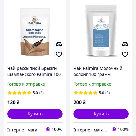
Чай рассыпной Брызги
Чай Palmira Молочный
шампанского Palmira 100
оолонг 100 грамм
г
Готово к отправке
Готово к отправке
5.0
(3)
5.0
(3)
120
₴
200
₴
Купить
Купить
100%
100%
Інтернет-магазин Kava-e
Інтернет-магазин Kava-e