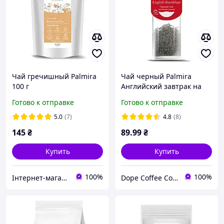
Чай гречишный Palmira
Чай черный Palmira
100 г
Английский завтрак на
чашку 10 шт
Готово к отправке
Готово к отправке
5.0
(7)
4.8
(8)
145
₴
89
.99
₴
Купить
Купить
100%
100%
Інтернет-магазин Kava-e
Dope Coffee Company (Кавова компанія ДОУП)