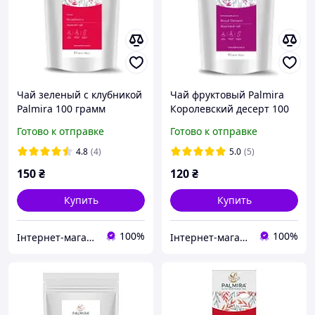
Чай зеленый с клубникой
Чай фруктовый Palmira
Palmira 100 грамм
Королевский десерт 100
грамм
Готово к отправке
Готово к отправке
4.8
(4)
5.0
(5)
150
₴
120
₴
Купить
Купить
100%
100%
Інтернет-магазин Kava-e
Інтернет-магазин Kava-e