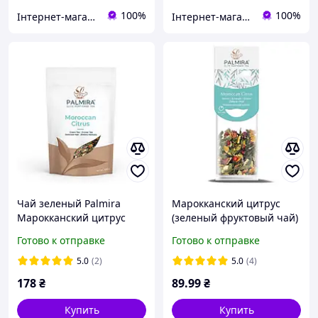
100%
100%
Інтернет-магазин Kava-e
Інтернет-магазин Kava-e
Чай зеленый Palmira
Марокканский цитрус
Марокканский цитрус
(зеленый фруктовый чай)
упаковка 100 г
- упаковка 10 шт
Готово к отправке
Готово к отправке
5.0
(2)
5.0
(4)
178
₴
89
.99
₴
Купить
Купить