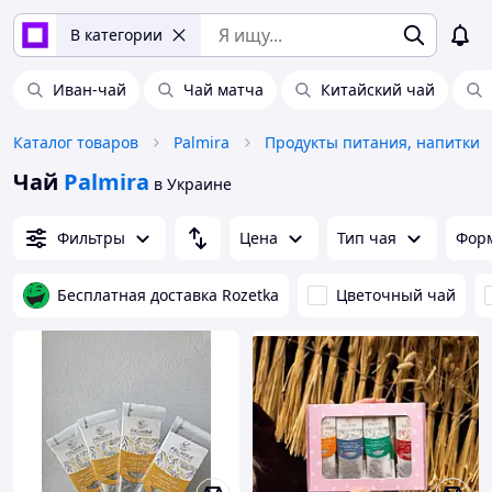
В категории
Иван-чай
Чай матча
Китайский чай
Каталог товаров
Palmira
Продукты питания, напитки
Чай
Palmira
в Украине
Фильтры
Цена
Тип чая
Форм
Бесплатная доставка Rozetka
Цветочный чай