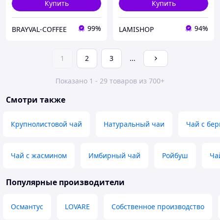
Купить
Купить
99%
94%
BRAYVAL-COFFEE
LAMISHOP
1
2
3
...
Показано 1 - 29 товаров из 700+
Смотри также
Крупнолистовой чай
Натуральный чаи
Чай с бе
Чай с жасмином
Имбирный чай
Ройбуш
Ча
Популярные производители
Османтус
LOVARE
Собственное производство