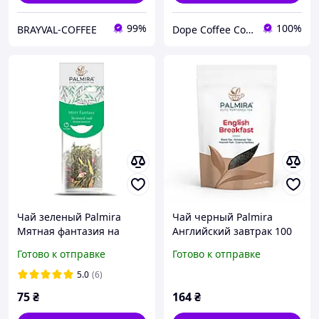
99%
100%
BRAYVAL-COFFEE
Dope Coffee Company (Кавова компанія ДОУП)
Чай зеленый Palmira
Чай черный Palmira
Мятная фантазия на
Английский завтрак 100
чашку 10 шт
грамм
Готово к отправке
Готово к отправке
5.0
(6)
75
₴
164
₴