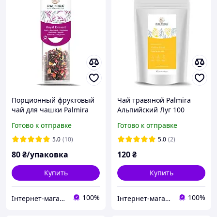
Порционный фруктовый
Чай травяной Palmira
чай для чашки Palmira
Альпийский Луг 100
Королевский десерт Royal
грамм
Готово к отправке
Готово к отправке
Dessert
5.0
(10)
5.0
(2)
80
₴/упаковка
120
₴
Купить
Купить
100%
100%
Інтернет-магазин Kava-e
Інтернет-магазин Kava-e