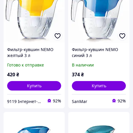
Фильтр-кувшин NEMO
Фильтр-кувшин NEMO
желтый 3 л
синий 3 л
FMVNEMOYECO
Готово к отправке
В наличии
420
₴
374
₴
Купить
Купить
92%
92%
9119 Інтернет-магазин
SanMar