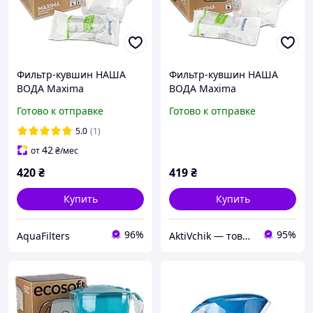
Фильтр-кувшин НАША
Фильтр-кувшин НАША
ВОДА Maxima
ВОДА Maxima
Сапфировый
жемчужный
Готово к отправке
Готово к отправке
5.0
(1)
42
от
₴
/мес
420
₴
419
₴
Купить
Купить
96%
95%
AquaFilters
AktiVchik — товари для відпочинку