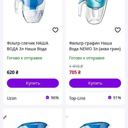
Фільтр-глечик НАША
Фильтр-графин Наша
ВОДА 3л Наша Вода
Вода NEMO 3л (аква грин)
NEMO синій
от бренда ECOSOFT для
Готово к отправке
Готово к отправке
чистой питьевой воды
1 410
₴
620
₴
705
₴
Купить
Купить
96%
91%
Uzon
Top-Line