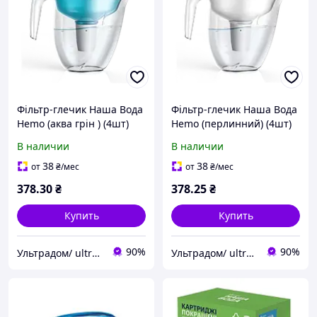
Фільтр-глечик Наша Вода
Фільтр-глечик Наша Вода
Hemo (аква грін ) (4шт)
Hemo (перлинний) (4шт)
В наличии
В наличии
38
38
от
₴
/мес
от
₴
/мес
378
.30
₴
378
.25
₴
Купить
Купить
90%
90%
Ультрадом/ ultradomik.com.ua
Ультрадом/ ultradomik.com.ua