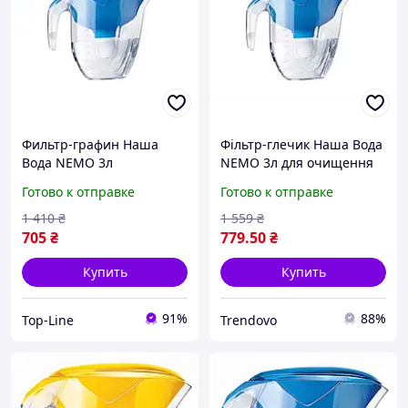
Фильтр-графин Наша
Фільтр-глечик Наша Вода
Вода NEMO 3л
NEMO 3л для очищення
сапфирового цвета от
води компактний простий
Готово к отправке
Готово к отправке
бренда ECOSOFT для
без підключення
чистоты ваших напитков
1 410
₴
1 559
₴
705
₴
779
.50
₴
Купить
Купить
91%
88%
Top-Line
Trendovo