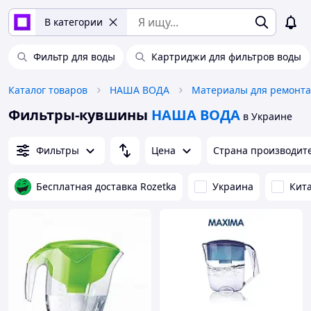
В категории
Фильтр для воды
Картриджи для фильтров воды
Каталог товаров
НАША ВОДА
Материалы для ремонта
Фильтры-кувшины
НАША ВОДА
в Украине
Фильтры
Цена
Страна производит
Бесплатная доставка Rozetka
Украина
Кит