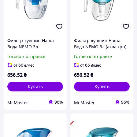
Фильтр-кувшин Наша
Фильтр-кувшин Наша
Вода NEMO 3л
Вода NEMO 3л (аква грн)
(сапфировый) ТМ
ТМ ECOSOFT
Готово к отправке
Готово к отправке
ECOSOFT
66
66
от
₴
/мес
от
₴
/мес
656
.52
₴
656
.52
₴
Купить
Купить
96%
96%
Mr.Master
Mr.Master