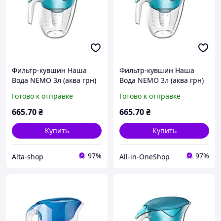
Фильтр-кувшин Наша
Фильтр-кувшин Наша
Вода NEMO 3л (аква грн)
Вода NEMO 3л (аква грн)
ТМ ECOSOFT
ТМ ECOSOFT
Готово к отправке
Готово к отправке
665
.70
₴
665
.70
₴
Купить
Купить
97%
97%
Alta-shop
All-in-OneShop