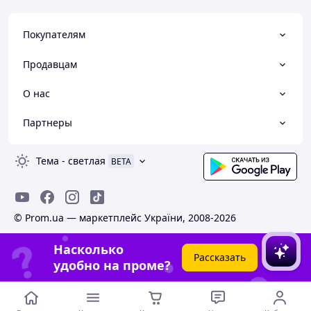
Покупателям
Продавцам
О нас
Партнеры
Тема
-
светлая
BETA
© Prom.ua — маркетплейс України, 2008-2026
Насколько
Рассказать
удобно на проме?