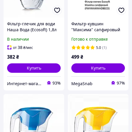
Фільтр-глечик для води
Фильтр-кувшин
Наша Вода (Ecosoft) 1,8л
"Максима" сапфировый
НЕМО FMVNEMOGECO
(объем 5л) Экософт
В наличии
Готово к отправке
green
38
от
₴
/мес
5.0
(1)
382
₴
499
₴
Купить
Купить
93%
97%
Интернет-магазин "MiLSi"
MegaSnab