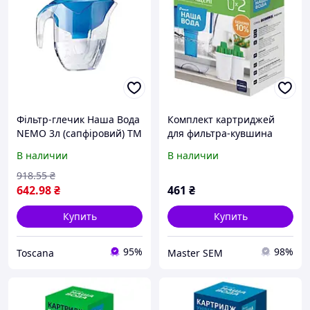
Фільтр-глечик Наша Вода
Комплект картриджей
NEMO 3л (сапфіровий) ТМ
для фильтра-кувшина
ECOSOFT "Ts"
НАША ВОДА улучшенный
В наличии
В наличии
(2 шт.)
918
.55
₴
642
.98
₴
461
₴
Купить
Купить
95%
98%
Toscana
Master SEM