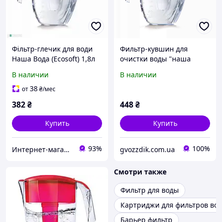
Фільтр-глечик для води
Фильтр-кувшин для
Наша Вода (Ecosoft) 1,8л
очистки воды "наша
НЕМО FMVNEMOBECO
вода" желтый
В наличии
В наличии
blue
38
от
₴
/мес
382
₴
448
₴
Купить
Купить
93%
100%
Интернет-магазин "MiLSi"
gvozzdik.com.ua
Смотри также
Фильтр для воды
Картриджи для фильтров во
Барьер фильтр