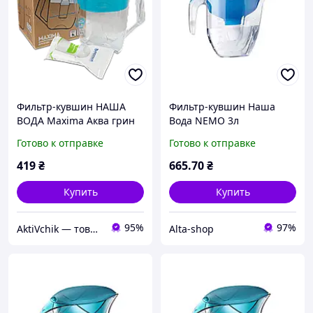
Фильтр-кувшин НАША
Фильтр-кувшин Наша
ВОДА Maxima Аква грин
Вода NEMO 3л
(сапфировый) ТМ
Готово к отправке
Готово к отправке
ECOSOFT
419
₴
665
.70
₴
Купить
Купить
95%
97%
AktiVchik — товари для відпочинку
Alta-shop