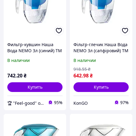
Фильтр-кувшин Наша
Фільтр-глечик Наша Вода
Вода NEMO 3л (синий) ТМ
NEMO 3л (сапфіровий) ТМ
ECOSOFT FG
ECOSOFT "Kg"
В наличии
В наличии
918
.55
₴
742
.20
₴
642
.98
₴
Купить
Купить
95%
97%
🏆 "Feel-good" онлайн-магазин
KonGO