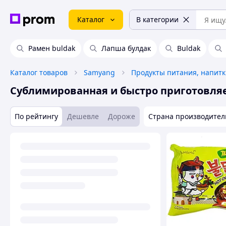
Каталог
В категории
Рамен buldak
Лапша булдак
Buldak
Каталог товаров
Samyang
Продукты питания, напит
Сублимированная и быстро приготовля
По рейтингу
Дешевле
Дороже
Страна производител