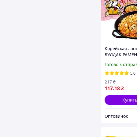
Корейская ла
БУЛДАК РАМЕН
Samyang Bulda
Готово к отпра
карбонара 130 
5.0
217
₴
117
.18
₴
Купит
Оптовичок