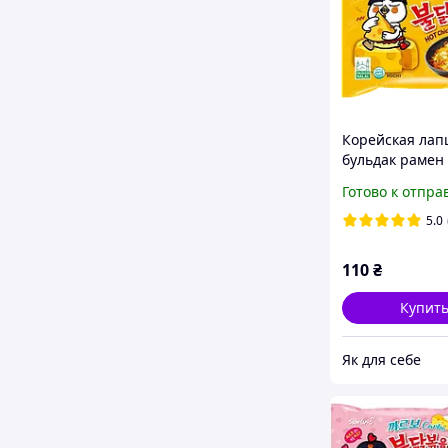
Корейская ла
бульдак рамен
Samyang Bulda
Готово к отпра
со вкусом сыра
курицы 140 г
5.0
110
₴
Купит
Як для себе