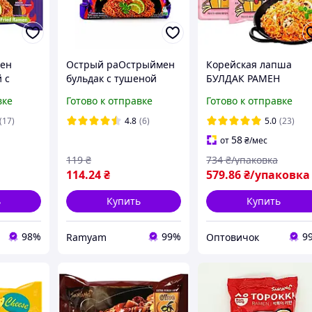
мен
Острый раОстрыймен
Корейская лапша
 с
бульдак с тушеной
БУЛДАК РАМЕН
ймом,
курицей и лаймом
Samyang Buldak
вке
Готово к отправке
Готово к отправке
35 г
быстрого
карбонара экономна
приготовления, Buldak
MAXI упаковка (5 шт)
(17)
4.8
(6)
5.0
(23)
Hot Chicken Ramen
650гр
58
от
₴
/мес
Habonero Lime
119
₴
734
₴/упаковка
Samyang 135 г
114
.24
₴
579
.86
₴/упаковка
ь
Купить
Купить
98%
99%
9
Ramyam
Оптовичок