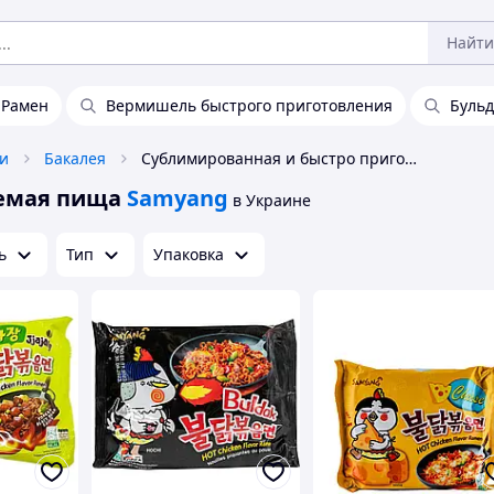
Найти
Рамен
Вермишель быстрого приготовления
Бульд
ки
Бакалея
Сублимированная и быстро приготовляемая пища Samyang
емая пища
Samyang
в Украине
ь
Тип
Упаковка