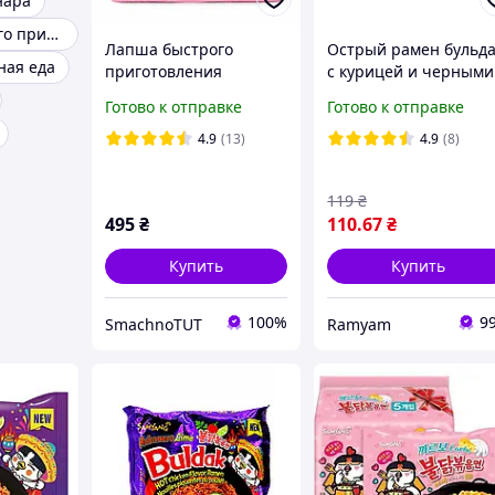
нара
Лапша быстрого приготовления
Лапша быстрого
Острый рамен бульд
ная еда
приготовления
с курицей и черными
Samyang Buldak
бобами быстрого
Готово к отправке
Готово к отправке
Carbonara Hot Chicken
приготовления, Buld
Flavor Ramen (Stir-
Jjajang Hot Chicken
4.9
(13)
4.9
(8)
Fried), 5×130 г, 650 г,
Flavor Ramen Samyan
Корея
140 г
119
₴
495
₴
110
.67
₴
Купить
Купить
100%
9
SmachnoTUT
Ramyam