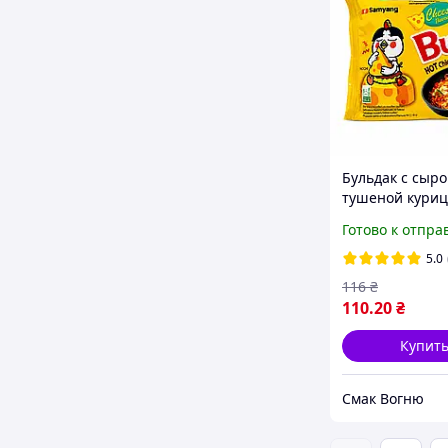
Бульдак с сыро
тушеной куриц
острый рамен
Готово к отпра
быстрого
приготовлени
5.0
Buldak Cheese
116
₴
140 г
110
.20
₴
Купит
Смак Вогню