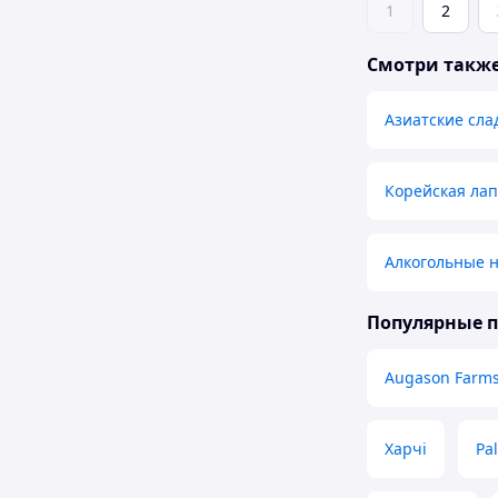
1
2
Смотри такж
Азиатские сла
Корейская ла
Алкогольные н
Популярные 
Augason Farm
Харчі
Pa