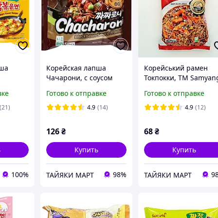
пша
Корейская лапша
Корейський рамен
Чачарони, с соусом
Токпокки, TM Samyan
k острая
чаджан, 140 г, TM
80 г
вке
Готово к отправке
Готово к отправке
 и
Samyang
(21)
4.9
(14)
4.9
(12)
126
₴
68
₴
ь
Купить
Купить
100%
98%
9
ТАЙЯКИ МАРТ
ТАЙЯКИ МАРТ