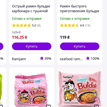
Острый рамен бульдак
Рамен быстрого
карбонара с тушеной
приготовления Бульдак
курицей быстрого
4 сыра Buldak Quattro
Готово к отправке
Готово к отправке
приготовления, Buldak
Cheese Hot Chicken
Carbonara Chicken
Flavor Ramen Samyang
5.0
(8)
4.9
(13)
Noodle Ramen Samyang
145 г
125
₴
130 г
116
.25
₴
119
₴
Купить
Купить
6%
99%
100%
Ramyam
seafood ramen market