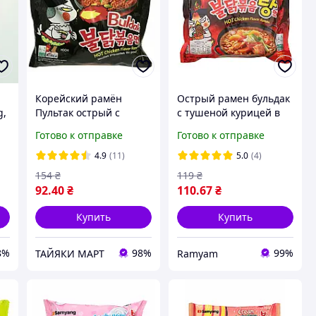
Корейский рамён
Острый рамен бульдак
g,
Пультак острый с
с тушеной курицей в
курицей, TM Samyang,
бульоне быстрого
Готово к отправке
Готово к отправке
140 г!!!Знижка
приготовления, Buldak
Stew Type Hot Chicken
4.9
(11)
5.0
(4)
Flavor Ramen Samyang
154
₴
119
₴
140 г
92
.40
₴
110
.67
₴
Купить
Купить
8%
98%
99%
ТАЙЯКИ МАРТ
Ramyam