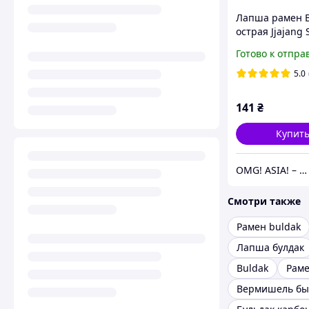
Лапша рамен B
острая Jjajang
140г
Готово к отпра
5.0
141
₴
Купит
OMG! ASIA! – магазин смаколиків з Азії
Смотри также
Рамен buldak
Лапша булдак
Buldak
Рам