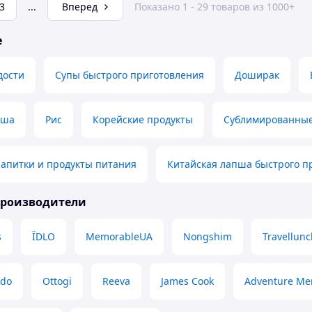
3
...
Вперед
Показано 1 - 29 товаров из 1000+
е
дости
Супы быстрого приготовления
Доширак
пша
Рис
Корейские продукты
Сублимированные
апитки и продукты питания
Китайская лапша быстрого п
производители
s
ЇDLO
MemorableUA
Nongshim
Travellunc
ldo
Ottogi
Reeva
James Cook
Adventure Me