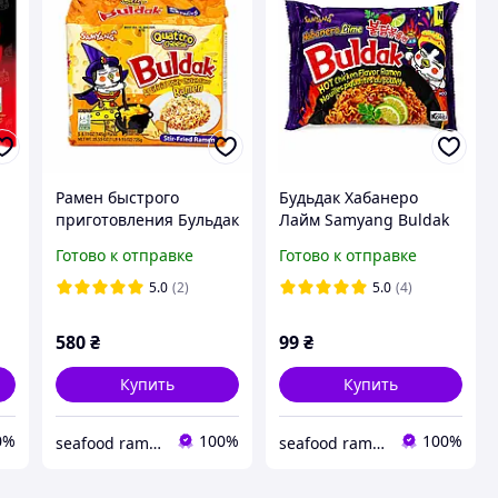
Рамен быстрого
Будьдак Хабанеро
приготовления Бульдак
Лайм Samyang Buldak
4 сыра Buldak Quattro
Habanero Lime.135г
Готово к отправке
Готово к отправке
Cheese Hot Chicken
Flavor Ramen. 5шт
5.0
(2)
5.0
(4)
580
₴
99
₴
Купить
Купить
0%
100%
100%
seafood ramen market
seafood ramen market