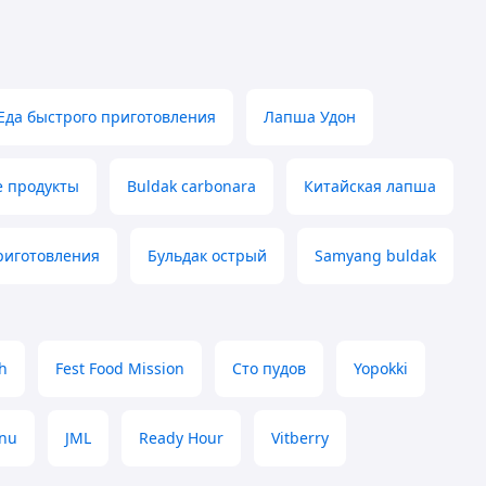
Еда быстрого приготовления
Лапша Удон
 продукты
Buldak carbonara
Китайская лапша
риготовления
Бульдак острый
Samyang buldak
h
Fest Food Mission
Сто пудов
Yopokki
nu
JML
Ready Hour
Vitberry