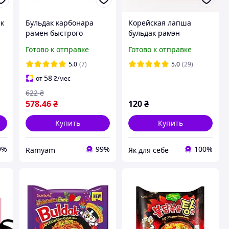
ак
Бульдак карбонара
Корейская лапша
рамен быстрого
бульдак рамэн
приготовления с
Samyang Buldak острая
Готово к отправке
Готово к отправке
ak
тушеной курицей
со вкусом курицы в
Samyang Buldak
соусе карбонара 130 г
5.0
(7)
5.0
(29)
g
Carbonara Noodle
58
от
₴
/мес
Ramen 130 г (5 шт)
622
₴
578
.46
₴
120
₴
Купить
Купить
9%
99%
100%
Ramyam
Як для себе