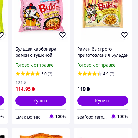
Бульдак карбонара,
Рамен быстрого
рамен с тушеной
приготовления Бульдак
курицей быстрого
Крем Карбонара
Готово к отправке
Готово к отправке
ak
приготовления, Buldak
Buldak Cream
Carbonara Ramen
Carbonara Ramen
5.0
(3)
4.9
(7)
g
Samyang 130 г
Samyang 140 г
121
₴
114
.95
₴
119
₴
Купить
Купить
0%
100%
100%
Смак Вогню
seafood ramen market