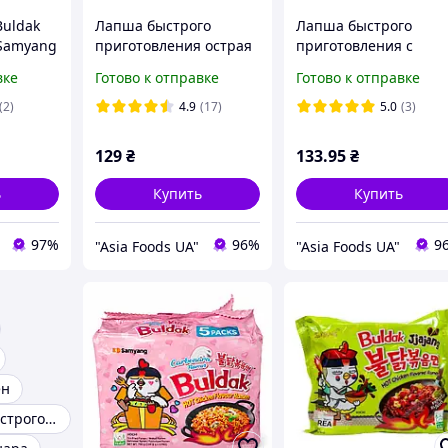
uldak
Лапша быстрого
Лапша быстрого
 Samyang
приготовления острая
приготовления с
с курицей BULDAK HOT
курицей и сыром
вке
Готово к отправке
Готово к отправке
Chicken flavor ramen
Cheese Hot SAMYANG
SAMYANG 140 г
140 г
(2)
4.9
(17)
5.0
(3)
129
₴
133
.95
₴
ь
Купить
Купить
97%
96%
9
"Asia Foods UA"
"Asia Foods UA"
ен
Вермишель быстрого приготовления