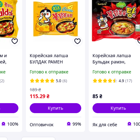
м и
Корейская лапша
Корейская лапша
ей,
БУЛДАК РАМЕН
Бульдак рамэн,
Samyang Buldak СЫР
Samyang Buldak Hot
вке
Готово к отправке
Готово к отправке
140гр срок
Chicken Ramen Stew
я Ramen
Type 145g
(2)
5.0
(6)
4.9
(17)
 Samyang
189
₴
115
.29
₴
85
₴
ь
Купить
Купить
100%
99%
10
Оптовичок
Як для себе