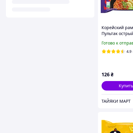
Корейский ра
Пультак острый
курицей и с ла
Готово к отпра
TM Samyang, 1
4.9
126
₴
Купит
ТАЙЯКИ МАРТ