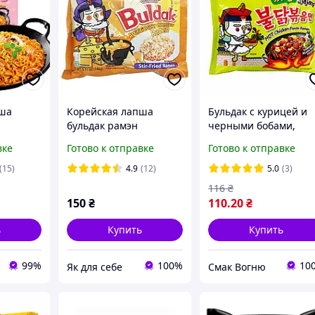
пша
Корейская лапша
Бульдак с курицей и
бульдак рамэн
черными бобами,
k
Samyang Buldak
рамен быстрого
вке
Готово к отправке
Готово к отправке
г
Quattro Cheese острая
приготовления, Buld
со вкусом сыра и
Jjajang Hot Chicken
(15)
4.9
(12)
5.0
(3)
курицы 145 г
Flavor Ramen Samyan
116
₴
140 г
150
₴
110
.20
₴
ь
Купить
Купить
99%
100%
10
Як для себе
Смак Вогню