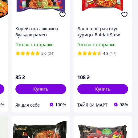
Корейська локшина
Лапша острая вкус
бульдак рамен
курицы Buldak Stew
Samyang Buldak гостра
Type Samyang, 145 г
Готово к отправке
Готово к отправке
я
зі смаком курки
хабанеро з лаймом 135
5.0
(24)
4.8
(17)
г
85
₴
108
₴
Купить
Купить
9%
100%
98%
Як для себе
ТАЙЯКИ МАРТ