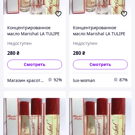
Концентрированное
Концентрированное
масло Marishal LA TULIPE
масло Marishal LA TULIPE
- BYREDO для женщин 10
- BYREDO для женщин 10
Недоступен
Недоступен
мл
мл
280
₴
280
₴
Смотреть
Смотреть
92%
87%
Магазин красоты и здоровья
lux-woman