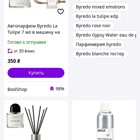
Byredo mixed emotions
Byredo la tulipe edp
Byredo rose noir
Автопарфюм Byredo La
Tulipe 7 мл в машину на
Byredo Gypsy Water eau de p
зеркало Пахучка для авто
Готово к отправке
Парфюмерия byredo
духи парфюм по мотивам
брендов
35
от
₴
/мес
Byredo blanche тестер
350
₴
Купить
98%
BoolShop