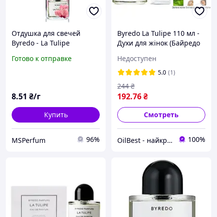
Отдушка для свечей
Byredo La Tulipe 110 мл -
Byredo - La Tulipe
Духи для жінок (Байредо
Ла Тулип, Байредо Ла
Готово к отправке
Недоступен
Туліп) Дуже стійка
парфумерія
5.0
(1)
244
₴
8
.51
₴/г
192
.76
₴
Купить
Смотреть
96%
100%
MSPerfum
OilBest - найкраща парфумерія в Україіні