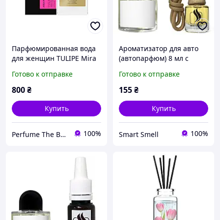
Парфюмированная вода
Ароматизатор для авто
для женщин TULIPE Mira
(автопарфюм) 8 мл с
Max, 50 мл
аналогом Байредо, Ла
Готово к отправке
Готово к отправке
Тулип (Byredo, La Tulipe)
800
₴
155
₴
Купить
Купить
100%
100%
Perfume The Best
Smart Smell