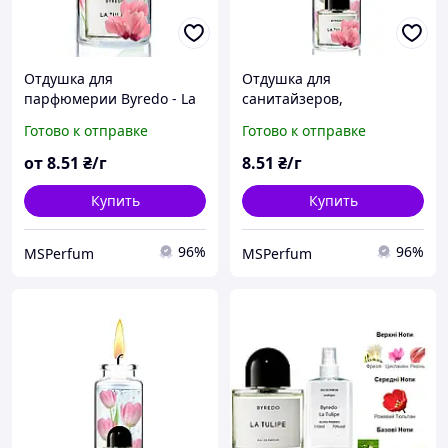
Отдушка для
Отдушка для
парфюмерии Byredo - La
санитайзеров,
Tulipe
антисептиков Byredo - La
Готово к отправке
Готово к отправке
Tulipe
от
8
.51
₴/г
8
.51
₴/г
Купить
Купить
96%
96%
MSPerfum
MSPerfum