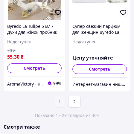
Byredo La Tulipe 5 мл -
Супер свежий парфюм
Духи для жінок пробник
для женщин Byredo La
(Байредо Ла Тулип,
Tulipe 100 ml
Недоступен
Недоступен
Байредо Ла Туліп) Дуже
стійка парфумерія 5
70
₴
55
.30
₴
Цену уточняйте
Смотреть
Смотреть
99%
AromaVictory - найкраща парфумерія в Україні
Интернет-магазин нишевых и винтажных ароматов "Extravaganza"
1
2
Показано 1 - 29 товаров из 40+
Смотри также