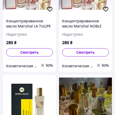
Концентрированное
Концентрированное
масло Marishal LA TULIPE
масло Marishal NOBLE
- BYREDO для женщин 10
LEATHER - YVES SAINT
Недоступен
Недоступен
мл
LAURENT для женщин 10
мл
280
₴
280
₴
Смотреть
Смотреть
90%
90%
Косметическая компания Тианде
Косметическая компания Тианде