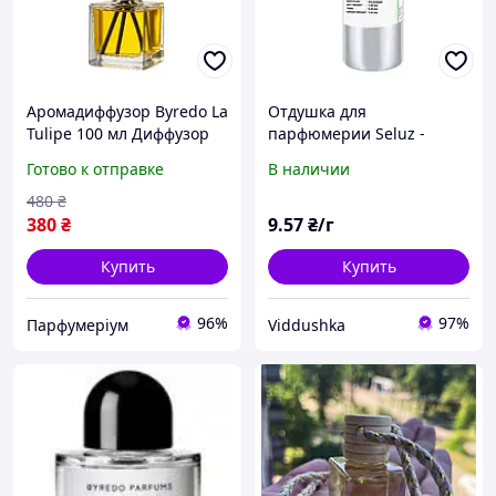
Аромадиффузор Byredo La
Отдушка для
Tulipe 100 мл Диффузор
парфюмерии Seluz -
Арома для дома
FRESH FLOWERS, версия
Готово к отправке
В наличии
помещений комнат
Byredo - La Tulipe
Аромат
480
₴
380
₴
9
.57
₴/г
Купить
Купить
96%
97%
Парфумеріум
Viddushka