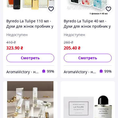
Byredo La Tulipe 110 мл -
Byredo La Tulipe 40 мл -
Духи для жінок пробник у
Духи для жінок пробник у
склі (Байредо Ла Тулип,
склі (Байредо Ла Тулип,
Недоступен
Недоступен
Байредо Ла Туліп) Дуже
Байредо Ла Туліп) Дуже
стійка парфумерія 110.1
стійка парфумерія 40
410
₴
260
₴
323
.90
₴
205
.40
₴
Смотреть
Смотреть
99%
99%
AromaVictory - найкраща парфумерія в Україні
AromaVictory - найкраща парфумерія в Україні