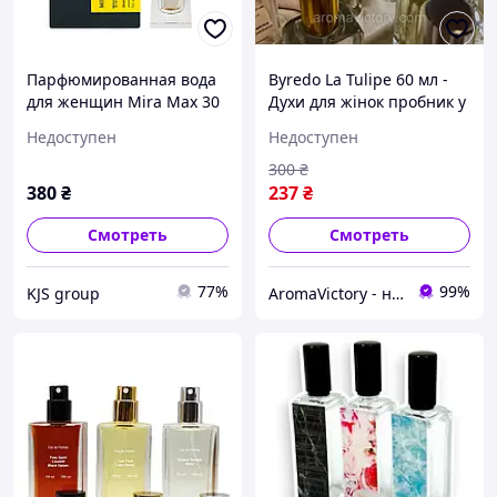
Парфюмированная вода
Byredo La Tulipe 60 мл -
для женщин Mira Max 30
Духи для жінок пробник у
мл TULIPE
склі (Байредо Ла Тулип,
Недоступен
Недоступен
Байредо Ла Туліп) Дуже
стійка парфумерія 60.1
300
₴
380
₴
237
₴
Смотреть
Смотреть
77%
99%
KJS group
AromaVictory - найкраща парфумерія в Україні