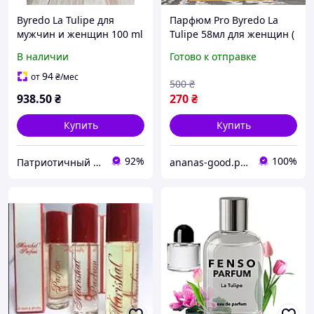
Byredo La Tulipe для
Парфюм Pro Byredo La
мужчин и женщин 100 ml
Tulipe 58мл для женщин (
Байредо Ла Тулип )
В наличии
Готово к отправке
94
от
₴
/мес
500
₴
938
.50
₴
270
₴
Купить
Купить
92%
100%
Патриотичный Магазин
ananas-good.prom.ua