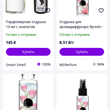
Парфюмерная отдушка
Отдушка для
10 мл с аналогом
аромадиффузора Byredo -
Байредо, Ла Тулип
La Tulipe
Готово к отправке
Готово к отправке
(Byredo, La Tulipe)
145
₴
8
.51
₴/г
Купить
Купить
100%
96%
Smart Smell
MSPerfum