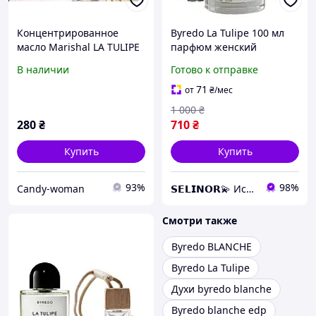
Концентрированное
Byredo La Tulipe 100 мл
масло Marishal LA TULIPE
парфюм женский
- BYREDO для женщин 10
Байредо тюльпан
В наличии
Готово к отправке
мл
71
от
₴
/мес
1 000
₴
280
₴
710
₴
Купить
Купить
93%
98%
Candy-woman
𝗦𝗘𝗟𝗜𝗡𝗢𝗥💫 Искусство аромата
Смотри также
Byredo BLANCHE
Byredo La Tulipe
Духи byredo blanche
Byredo blanche edp