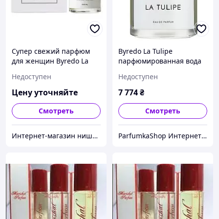
Супер свежий парфюм
Byredo La Tulipe
для женщин Byredo La
парфюмированная вода
Tulipe
50 мл - парфюмерия для
Недоступен
Недоступен
женщин
Цену уточняйте
7 774
₴
Смотреть
Смотреть
Интернет-магазин нишевых и винтажных ароматов "Extravaganza"
ParfumkaShop Интернет магазин