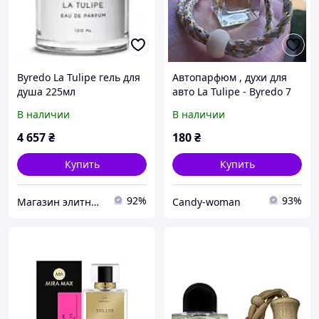
Byredo La Tulipe гель для
Автопарфюм , духи для
душа 225мл
авто La Tulipe - Byredo 7
мл , фирмы Marishal
В наличии
В наличии
(номер 107)
4 657
₴
180
₴
Купить
Купить
92%
93%
Магазин элитной парфюмерии и косметики "Parfum"
Candy-woman