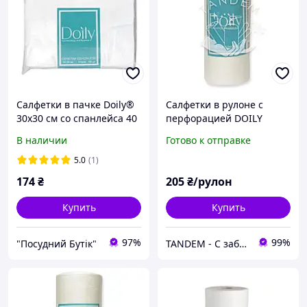
Салфетки в пачке Doily®
Салфетки в рулоне с
30х30 см со спанлейса 40
перфорацией DOILY
г / м2 (100 шт / пач).
30*40, спанлейс, 40 г/м2,
В наличии
Готово к отправке
Текстура: гладкая
(100 шт), структура
гладкая
5.0
(1)
174
₴
205
₴/рулон
Купить
Купить
97%
99%
"Посудний Бутік"
TANDEM - С заботой о Вас и ваших клиентах