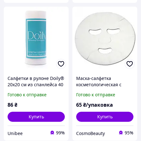
Салфетки в рулоне Doily®
Маска-салфетка
20х20 см из спанлейса 40
косметологическая с
г / м2 (100 шт / рул).
отверстиями для глаз и
Готово к отправке
Готово к отправке
Текстура: гладкая
рта Doily® из спанлейса
(50 шт/пач) Гладкая
86
₴
65
₴/упаковка
Купить
Купить
99%
95%
Unibee
CosmoBeauty