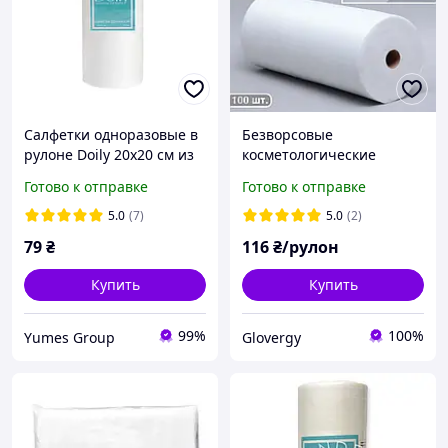
Салфетки одноразовые в
Безворсовые
рулоне Doily 20х20 см из
косметологические
спанлейса 40 г/м2 (100
салфетки 30х20см в
Готово к отправке
Готово к отправке
шт/рул) сетка
рулоне из спанлейса с
гладкой текстурой 100
5.0
(7)
5.0
(2)
штук
79
₴
116
₴/рулон
Купить
Купить
99%
100%
Yumes Group
Glovergy