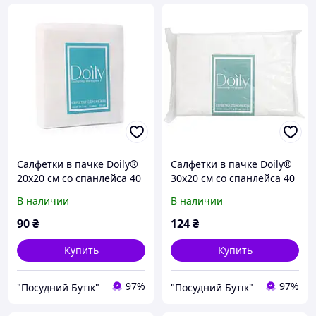
Салфетки в пачке Doily®
Салфетки в пачке Doily®
20х20 см со спанлейса 40
30х20 см со спанлейса 40
г / м2 (100 шт / пач).
г / м2 (100 шт / пач).
В наличии
В наличии
Текстура: сетка
Текстура: сетка
90
₴
124
₴
Купить
Купить
97%
97%
"Посудний Бутік"
"Посудний Бутік"