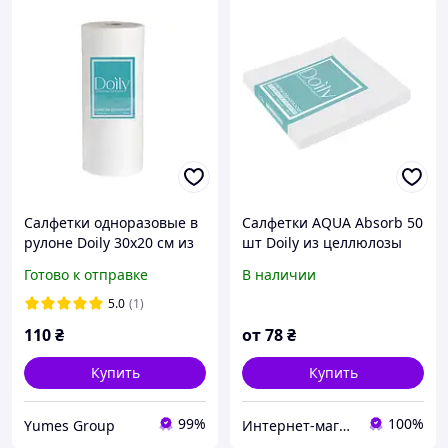
Салфетки одноразовые в
Салфетки AQUA Absorb 50
рулоне Doily 30х20 см из
шт Doily из целлюлозы
спанлейса 40 г/м2 (100
(20х20, 20х30, 30х30)
Готово к отправке
В наличии
шт/рул) сетка
5.0
(1)
110
₴
от
78
₴
Купить
Купить
99%
100%
Yumes Group
Интернет-магазин My Beauty Market