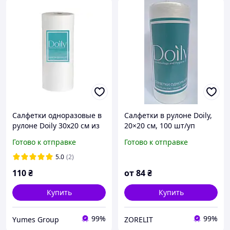
Салфетки одноразовые в
Салфетки в рулоне Doily,
рулоне Doily 30х20 см из
20×20 см, 100 шт/уп
спанлейса 40 г/м2 (100
Готово к отправке
Готово к отправке
шт/рул) гладкая
5.0
(2)
110
₴
от
84
₴
Купить
Купить
99%
99%
Yumes Group
ZORELIT