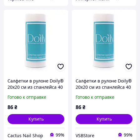
Салфетки в рулоне Doily®
Салфетки в рулоне Doily®
20х20 см из спанлейса 40
20х20 см из спанлейса 40
г / м2 (100 шт / рул).
г / м2 (100 шт / рул).
Готово к отправке
Готово к отправке
Текстура: гладкая
Текстура: гладкая
86
₴
86
₴
Купить
Купить
99%
99%
Cactus Nail Shop
VSBStore