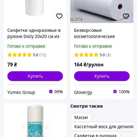
Салфетки одноразовые в
Безворсовые
рулоне Doily 20х20 см из
косметологические
спанлейса 40 г/м2 (100
салфетки 30х30см в
Готово к отправке
Готово к отправке
шт/рул) гладкая
рулоне из спанлейса с
гладкой текстурой 100
5.0
(12)
5.0
(3)
штук
79
₴
164
₴/рулон
Купить
Купить
99%
100%
Yumes Group
Glovergy
Смотри также
Маски
Кассетный воск для депиляц
Салфетки в рулонах