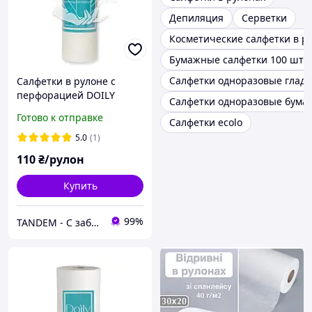
Депиляция
Серветки
Косметические салфетки в р
Бумажные салфетки 100 шт
Салфетки одноразовые гладк
Салфетки в рулоне с
перфорацией DOILY
Салфетки одноразовые бум
30*20, спанлейс, 40 г/м2,
Готово к отправке
Салфетки ecolo
(100 шт), структура сетка
5.0
(1)
110
₴/рулон
Купить
99%
TANDEM - С заботой о Вас и ваших клиентах