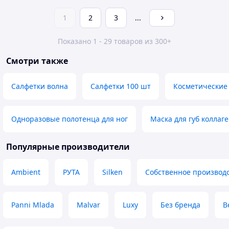
1
2
3
...
Показано 1 - 29 товаров из 300+
Смотри также
Салфетки волна
Салфетки 100 шт
Косметические 
Одноразовые полотенца для ног
Маска для губ коллаг
Популярные производители
Ambient
РУТА
Silken
Собственное производ
Panni Mlada
Malvar
Luxy
Без бренда
B