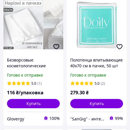
Безворсовые
Полотенца впитывающие
косметологические
40х70 см в пачке, 50 шт
салфетки 30х20 см
40 г/м2 - Doily (сетка)
Готово к отправке
Готово к отправке
нарезные в пачке из
спанлейса с гладкой
5.0
(1)
5.0
(2)
текстурой 100 штук
116
₴/упаковка
279
.30
₴
Купить
Купить
100%
99%
Glovergy
"SanGig" - интернет-магазин