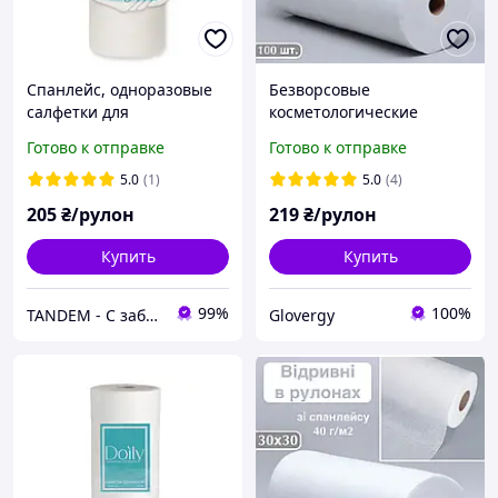
Спанлейс, одноразовые
Безворсовые
салфетки для
косметологические
косметологии с
салфетки 30х40см в
Готово к отправке
Готово к отправке
перфорацией DOILY
рулоне из спанлейса с
30*40, 40 г/м2, (100 шт),
гладкой текстурой 100
5.0
(1)
5.0
(4)
структура сетка
штук
205
₴/рулон
219
₴/рулон
Купить
Купить
99%
100%
TANDEM - С заботой о Вас и ваших клиентах
Glovergy