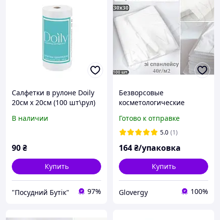
Салфетки в рулоне Doily
Безворсовые
20см х 20см (100 шт\рул)
косметологические
из спанлейса 40г\м2
салфетки 30х30см
В наличии
Готово к отправке
сетка
нарезные в пачке из
спанлейса с гладкой
5.0
(1)
текстурой 100 штук
90
₴
164
₴/упаковка
Купить
Купить
97%
100%
"Посудний Бутік"
Glovergy