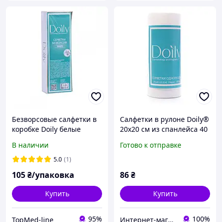
Безворсовые салфетки в
Салфетки в рулоне Doily®
коробке Doily белые
20х20 см из спанлейса 40
4,5*6,5 см 425 шт
г / м2 (100 шт / рул).
В наличии
Готово к отправке
Текстура: гладкая
5.0
(1)
105
₴/упаковка
86
₴
Купить
Купить
95%
100%
TopMed-line
Интернет-магазин ZakharenkoStudio