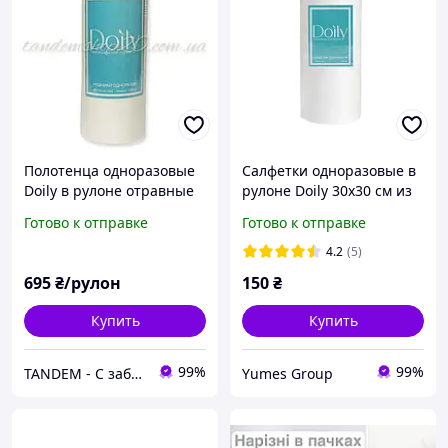
Полотенца одноразовые
Салфетки одноразовые в
Doily в рулоне отравные
рулоне Doily 30х30 см из
размер 50*80 спанлейс
спанлейса 40 г/м2 (100
Готово к отправке
Готово к отправке
плотность 40г/м2 (100 шт/
шт/рул) гладкая
рул) белые, структура
4.2
(5)
сетка
695
₴/рулон
150
₴
Купить
Купить
99%
99%
TANDEM - С заботой о Вас и ваших клиентах
Yumes Group