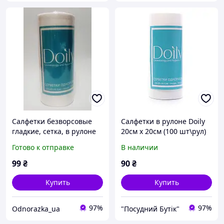
Салфетки безворсовые
Салфетки в рулоне Doily
гладкие, сетка, в рулоне
20см х 20см (100 шт\рул)
Doily, 100 штук, 20×20 см
из спанлейса 40г\м2
Готово к отправке
В наличии
гладка
99
₴
90
₴
Купить
Купить
97%
97%
Odnorazka_ua
"Посудний Бутік"