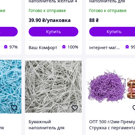
наполнитель желтый 4
наполнитель для
дарков,
мм, 50 грамм
подарочных коробок
вке
Готово к отправке
Готово к отправке
Белый, наполнитель
декоративный
39
.90
₴/упаковка
88
₴
экофиллер 50 г
Украина
ь
Купить
Купить
97%
100%
9
Ваш Комфорт
інтернет-магазин Теремок
Бумажный
ОПТ 500 г/2мм Премі
ля
наполнитель для
Стружка с пергамент
робок
подарочных коробок
(видео), цвет лиловы