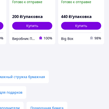
Готово к отправке
Готово к отправке
бумажный
наполнитель для
наполнитель для
коробок, стружка для
коробок
декора 500г черный
200
₴/упаковка
440
₴/упаковка
Купить
Купить
0%
100%
98%
Виробник Паперової Стружки
Big Box
мажный стружка бумажная
для подарков
аполнители
Подарочная бумага