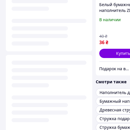
Белый бумажн
наполнитель Z
50 г | Наполни
В наличии
коробок | Бум
стружка | Нап
для упаковки 
40
₴
36
₴
Купит
Подарок на все праздники
Смотри также
Древесная стр
Стружка пода
Стружка бума