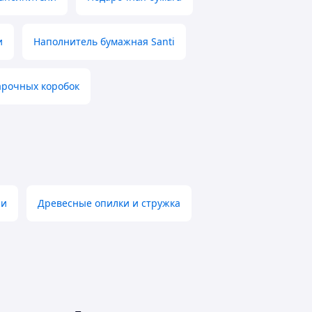
и
Наполнитель бумажная Santi
арочных коробок
ии
Древесные опилки и стружка