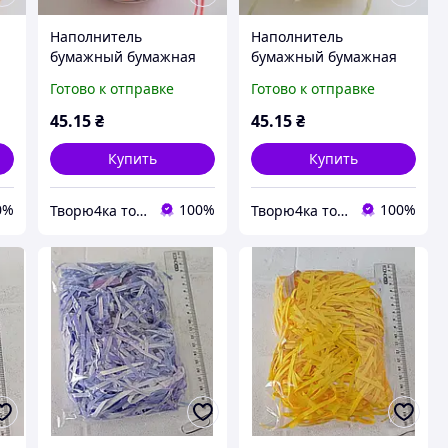
Наполнитель
Наполнитель
бумажный бумажная
бумажный бумажная
стружка кораллово-
стружка ванильно-
Готово к отправке
Готово к отправке
к
красный для коробок и
бежевый для коробок и
пакетов
пакетов
45
.15
₴
45
.15
₴
Купить
Купить
0%
100%
100%
Творю4ка товары для упаковки и декора
Творю4ка товары для упаковки и декора