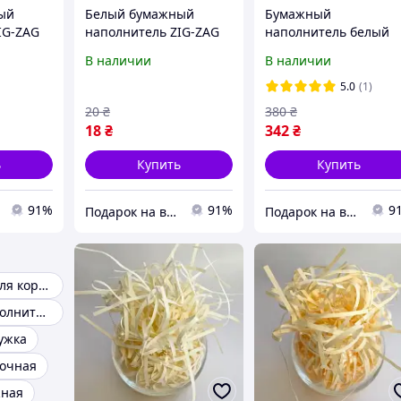
ый
Белый бумажный
Бумажный
IG-ZAG
наполнитель ZIG-ZAG
наполнитель белый
тель для
20 г | Наполнитель для
ZIG-ZAG 1кг|
В наличии
В наличии
ажная
коробок | Бумажная
Наполнитель для
олнитель
стружка | Наполнитель
упаковки подарков |
5.0
(1)
подарков
для упаковки подарков
Бумажная стружка
20
₴
380
₴
18
₴
342
₴
ь
Купить
Купить
91%
91%
9
Подарок на все праздники
Подарок на все праздники
Наполнитель для коробок
Бумажный наполнитель
ужка
рочная
жная