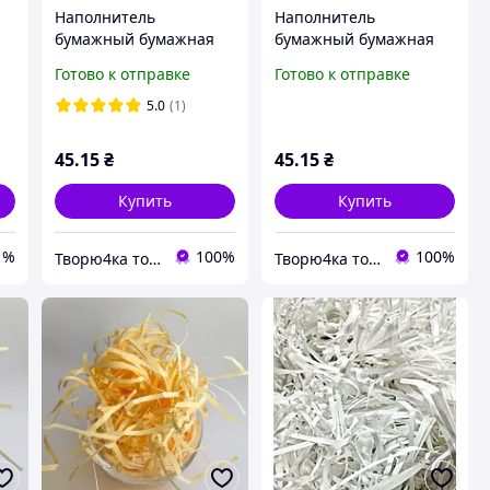
Наполнитель
Наполнитель
бумажный бумажная
бумажный бумажная
стружка черный для
стружка светло серый
Готово к отправке
Готово к отправке
коробок и пакетов
для коробок и пакетов
5.0
(1)
45
.15
₴
45
.15
₴
Купить
Купить
1%
100%
100%
Творю4ка товары для упаковки и декора
Творю4ка товары для упаковки и декора