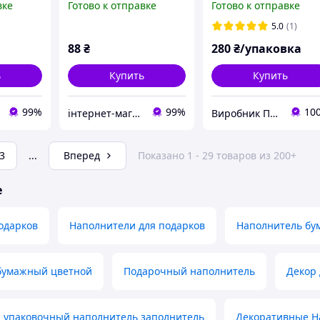
вке
Готово к отправке
Готово к отправке
лнитель
серый, наполнитель
сиреневый,
декоративный
производитель
5.0
(1)
экофиллер 50 г
88
₴
280
₴/упаковка
Украина
ь
Купить
Купить
99%
99%
10
інтернет-магазин Теремок
Виробник Паперової Стружки
3
...
Вперед
Показано 1 - 29 товаров из 200+
е
одарков
Наполнители для подарков
Наполнитель бу
бумажный цветной
Подарочный наполнитель
Декор 
 упаковочный наполнитель заполнитель
Декоративные Н