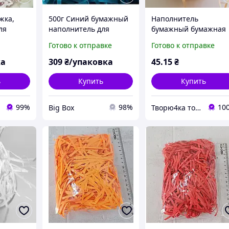
жка,
500г Синий бумажный
Наполнитель
ля
наполнитель для
бумажный бумажная
рков
коробок, наполнитель
стружка темно-
Готово к отправке
Готово к отправке
для подарков,коробок,
кремовый для коробо
стружка для декора
и пакетов
ка
309
₴/упаковка
45
.15
₴
ь
Купить
Купить
99%
98%
10
Big Box
Творю4ка товары для упаковки и декора