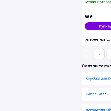
Готово к отпра
голубой, напо
декоративный
экофиллер 50 г
88
₴
Украина
Купит
інтернет-магазин Теремок
1
2
Смотри такж
Коробки для п
Наполнитель 
Декоративный