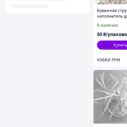
Бумажная стру
наполнитель д
упаковки пода
В наличии
50гр. розовая
50
₴/упаков
Купит
ХОББИ РУМ