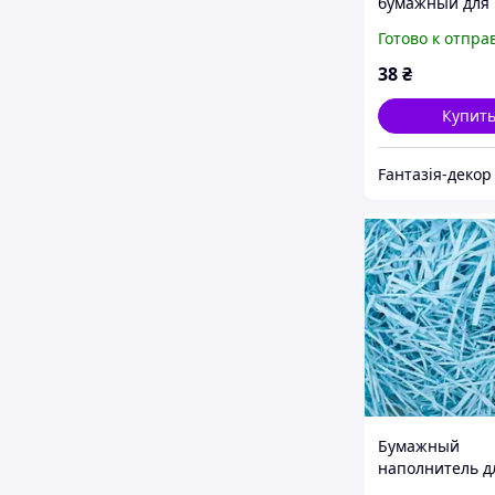
бумажный для
оформления по
Готово к отпра
20г розовый
38
₴
Купит
Fантазія-декор
Бумажный
наполнитель д
подарочных ко