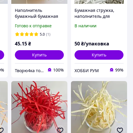
Наполнитель
Бумажная стружка,
бумажный бумажная
наполнитель для
я
стружка карамельный
упаковки подарков
Готово к отправке
В наличии
для коробок и пакетов
50гр. белая
5.0
(1)
45
.15
₴
50
₴/упаковка
Купить
Купить
0%
100%
99%
Творю4ка товары для упаковки и декора
ХОББИ РУМ