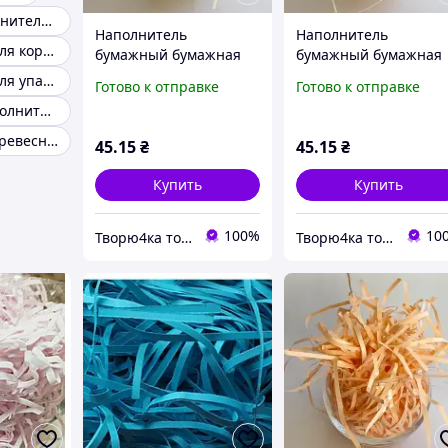
Цветной наполнитель для коробок
Наполнитель
Наполнитель
Наполнитель для коробок древесная стружка
бумажный бумажная
бумажный бумажная
стружка слоновая кость
стружка кремовый дл
Наполнитель для упаковки
Готово к отправке
Готово к отправке
для коробок и пакетов
коробок и пакетов
Бумажный наполнитель крафт
Упаковочная древесная стружка
45
.15
₴
45
.15
₴
Купить
Купить
100%
10
Творю4ка товары для упаковки и декора
Творю4ка товары для упаковки и декора