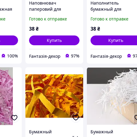
Наповнювач
Наполнитель
ажная
паперовий для
бумажный для
 для
оформлення
оформления подарко
вке
Готово к отправке
Готово к отправке
тов
подарунків, 20г
20г красный.
помаранчевий
38
₴
38
₴
ь
Купить
Купить
100%
97%
9
Fантазія-декор
Fантазія-декор
Бумажный
Бумажный