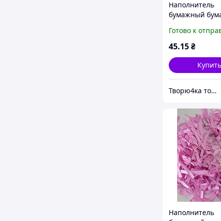
Наполнитель
бумажный бум
стружка белый
Готово к отпра
коробок и паке
45
.15
₴
Купит
Творю4ка товары для упаковки и декора
Наполнитель