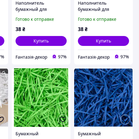
Наполнитель
Наполнитель
бумажный для
бумажный для
в,
оформления подарков,
оформления подарков,
Готово к отправке
Готово к отправке
20г голубой
20г желтый
38
₴
38
₴
Купить
Купить
7%
97%
97%
Fантазія-декор
Fантазія-декор
Бумажный
Бумажный