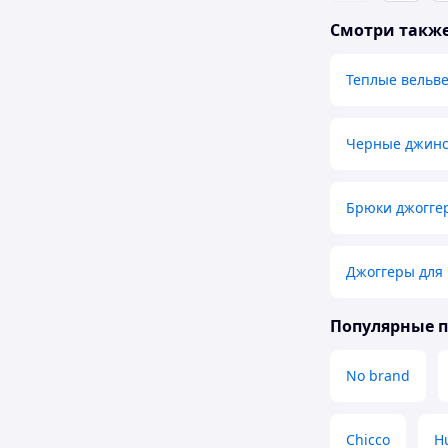
Смотри такж
Теплые вельв
Черные джинс
Брюки джогге
Джоггеры для
Популярные 
No brand
Chicco
H