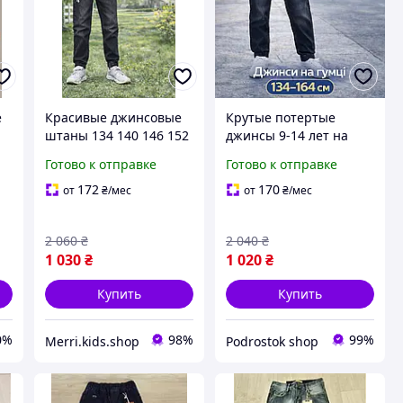
е
Красивые джинсовые
Крутые потертые
штаны 134 140 146 152
джинсы 9-14 лет на
158 164 см мальчик
резинке для мальчиков
Готово к отправке
Готово к отправке
подросток, удобные
подростков, детские
джинсы jogger на
модные темные
172
170
от
₴
/мес
от
₴
/мес
резинке для де
джинсовые брюки на
манжетах в школу
2 060
₴
2 040
₴
1 030
₴
1 020
₴
Купить
Купить
0%
98%
99%
Merri.kids.shop
Podrostok shop