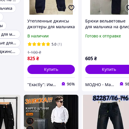
льчика
Утепленные джинсы
Брюки вельветовые
сы
джоггеры для мальчика
для мальчика на фли
Венгрия Seagull на 5-
Штаны теплые для мальчика
В наличии
Готово к отправке
12 лет синие
Брюки школьные для мальчика
5.0
(1)
Подростковые джинсы для мальчиков
1 100
₴
825
₴
605
₴
Купить
Купить
96%
9
"Exactly": Именно то, что Вы искали!
МОДНО - Магазин детской и женской одежды и обуви