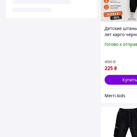
Детские штаны 
лет карго черн
карманами
Готово к отпра
качественные
практичные б
джинсы коттон
450
₴
мальчика 110-
225
₴
Купит
Merri.kids