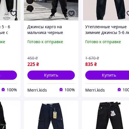
5 - 6
Джинсы карго на
Утепленные черные
ые с
мальчика черные
зимние джинсы 5-6 л
однотонные на 116 см
штаны на резинке
вке
Готово к отправке
Готово к отправке
штаны брюки
мальчику, стильные
рюки
джинсовые детские
брюки-джогерры на
 для
осень весна для садика
флисе на резинке
450
₴
1 670
₴
116 см
внизу 110-116см
225
₴
835
₴
ь
Купить
Купить
100%
100%
10
Merri.kids
Merri.kids