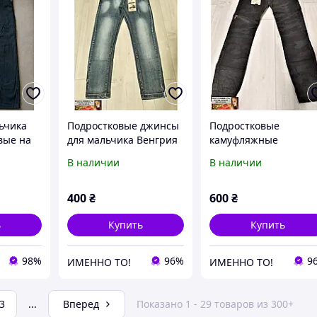
ьчика
Подростковые джинсы
Подростковые
вые на
для мальчика Венгрия
камуфляжные
Seagull на 8-11 лет
джоггеры для мальчи
В наличии
В наличии
Венгрия Seagull на 11
14 лет
400
₴
600
₴
ь
Купить
Купить
98%
96%
9
ИМЕННО ТО!
ИМЕННО ТО!
3
...
Вперед
Показано 1 - 29 товаров из 300+