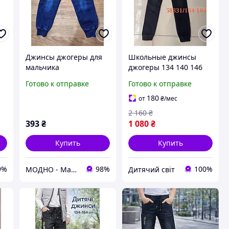
Джинсы джогеры для
Школьные джинсы
мальчика
джогеры 134 140 146
152 158 164см на флисе
Готово к отправке
Готово к отправке
на мальчика подростка
теплые стильные
180
от
₴
/мес
джинсовые брюки на
2 160
₴
резинке
393
₴
1 080
₴
Купить
Купить
9%
98%
100%
МОДНО - Магазин детской и женской одежды и обуви
Дитячий світ