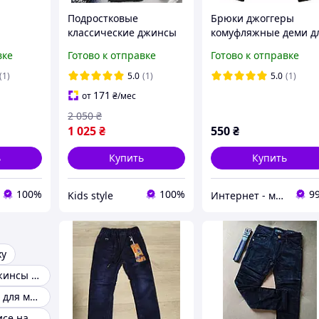
Подростковые
Брюки джоггеры
классические джинсы
комуфляжные деми д
енгрия,
мальчику 9 10 11 12 13
мальчиков 134,140,14
вке
Готово к отправке
Готово к отправке
8325,
14 лет, качественные
брюки для детей на
(1)
5.0
(1)
5.0
(1)
резинке практичного
171
от
₴
/мес
темного цвета
2 050
₴
1 025
₴
550
₴
ь
Купить
Купить
100%
100%
9
Kids style
Интернет - магазин "Dendy"
ху
Утепленные джинсы на мальчика
Зимние штаны для мальчиков
Джинсы на флисе на мальчика