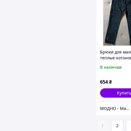
Брюки для мал
теплые котоно
флисе
В наличии
654
₴
Купит
МОДНО - Магазин детской и женской одежды и обуви
1
2