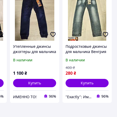
Утепленные джинсы
Подростковые джинсы
джоггеры для мальчика
для мальчика Венгрия
ка
Венгрия Seagull на 5-
Seagull на 8-11 лет
В наличии
В наличии
-
12 лет синие
400
₴
1 100
₴
280
₴
Купить
Купить
6%
96%
96%
ИМЕННО ТО!
"Exactly": Именно то, что Вы искали!