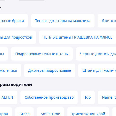
е
етовые брюки
Теплые джоггеры на мальчика
Джинсо
ы для подростков
ТЕПЛЫЕ штаны ПЛАЩЕВКА НА ФЛИСЕ
ры
Подростковые теплые штаны
Черные джинсы для
 мальчика
Джогеры подростковые
Штаны для мальч
производители
ALTUN
Собственное производство
Ido
Name it
uppa
Grace
Smile Time
Трикотажний край