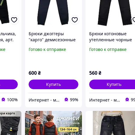
льчика,
Брюки джоггеры
Брюки котоновые
я, арт.
"карго" демисезонные
утепленные чорные
 см
для мальчиков 140
для мальчиков 134
вке
Готово к отправке
Готово к отправке
600
₴
560
₴
ь
Купить
Купить
100%
99%
9
Интернет - магазин "Dendy"
Интернет - магазин "Dendy"