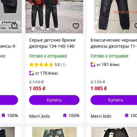
Серые детские брюки
Классические черны
инсы 9-
джогеры 134-140-146-
джинсы джоггеры 11-
 для
152-158-164см для
12 лет на флисе на
вке
Готово к отправке
Готово к отправке
ские
мальчика черные
мальчика подростка
е
подростковые джинсы
теплые удобные
181
5.0
(1)
от
₴
/мес
 на
классика на резинке в
джинсовые брюки на
176
от
₴
/мес
ковыми
школу
резинке на школу на
2 110
₴
2 170
₴
1 055
₴
1 085
₴
ь
Купить
Купить
100%
100%
10
Merri.kids
Merri.kids