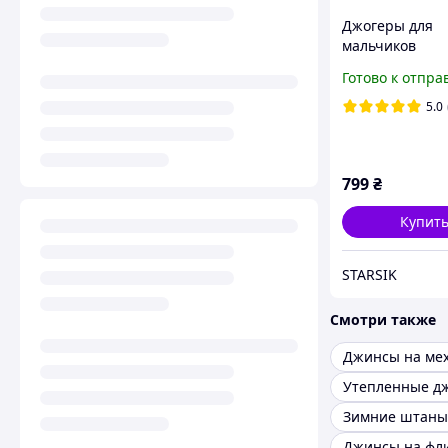
Джогеры для
мальчиков
утепленные, В
Готово к отпра
Seagull, арт. 5
134-164 см
5.0
799
₴
Купит
STARSIK
Смотри также
Джинсы на ме