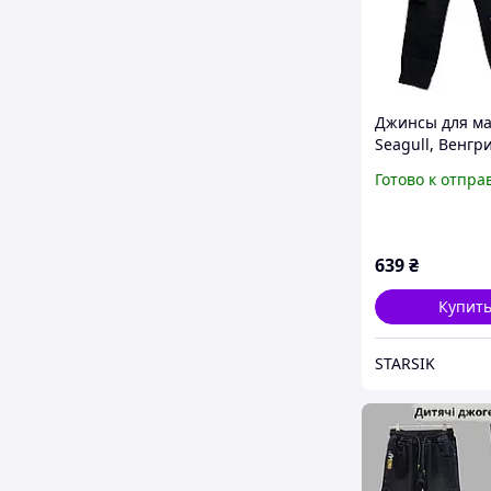
Джинсы для ма
Seagull, Венгри
82156, 116-134
Готово к отпра
639
₴
Купит
STARSIK