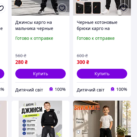
Джинсы карго на
Черные котоновые
се
мальчика черные
брюки карго на
однотонные с
манжетах для
Готово к отправке
Готово к отправке
регулируемым поясом
мальчика 5-6лет,
на 6 лет штаны брюки
детские штаны
джинсовые детские
джоггеры с карманами
560
₴
600
₴
осень весна для садика
на весну осень
280
₴
300
₴
Купить
Купить
8%
100%
100%
Дитячий світ
Дитячий світ