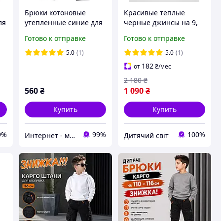
Брюки котоновые
Красивые теплые
ля
утепленные синие для
черные джинсы на 9,
6
мальчиков 158
10, 11, 12, 13, 14 лет на
Готово к отправке
Готово к отправке
резинке для мальчика
подростка, джинсовые
5.0
(1)
5.0
(1)
джоггеры флис на
182
от
₴
/мес
резинке
2 180
₴
560
₴
1 090
₴
Купить
Купить
9%
99%
100%
Интернет - магазин "Dendy"
Дитячий світ