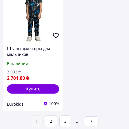
Штаны-джоггеры для
мальчиков
В наличии
3 002
₴
2 701
.80
₴
Купить
100%
Eurokids
1
2
3
...