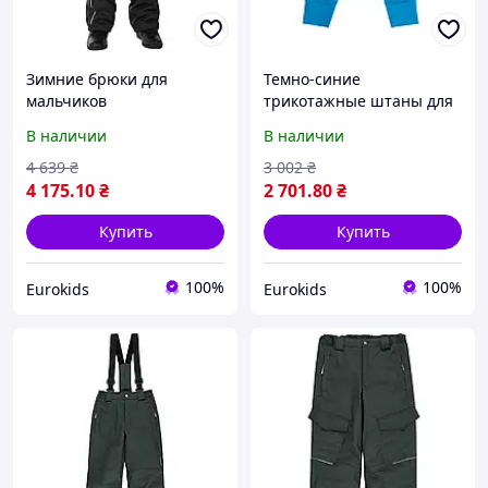
Зимние брюки для
Темно-синие
мальчиков
трикотажные штаны для
мальчиков
В наличии
В наличии
4 639
₴
3 002
₴
4 175
.10
₴
2 701
.80
₴
Купить
Купить
100%
100%
Eurokids
Eurokids