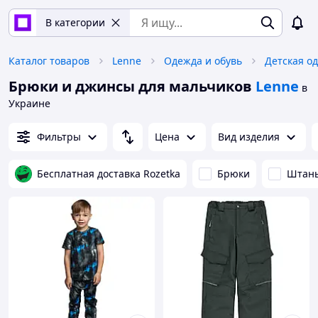
В категории
Каталог товаров
Lenne
Одежда и обувь
Детская о
Брюки и джинсы для мальчиков
Lenne
в
Украине
Фильтры
Цена
Вид изделия
Бесплатная доставка Rozetka
Брюки
Штан