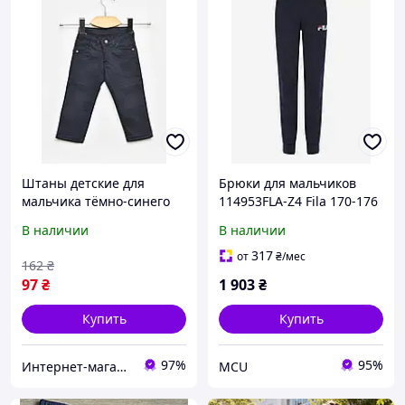
Штаны детские для
Брюки для мальчиков
мальчика тёмно-синего
114953FLA-Z4 Fila 170-176
цвета 203413S
(176) Темно-синий
В наличии
В наличии
114953FLA-Z4
317
от
₴
/мес
162
₴
97
₴
1 903
₴
Купить
Купить
97%
95%
Интернет-магазин Soloveiko.com.ua - одежда и обувь для всей семьи, Украина
MCU