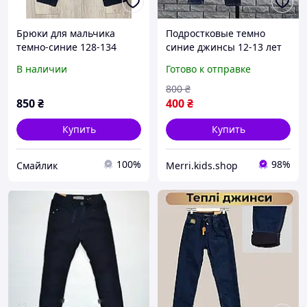
Брюки для мальчика
Подростковые темно
темно-синие 128-134
синие джинсы 12-13 лет
для мальчика, тертые
В наличии
Готово к отправке
прямые джинсовые
брюки под ремень для
800
₴
очень худого подростка
850
₴
400
₴
Купить
Купить
100%
98%
Смайлик
Merri.kids.shop