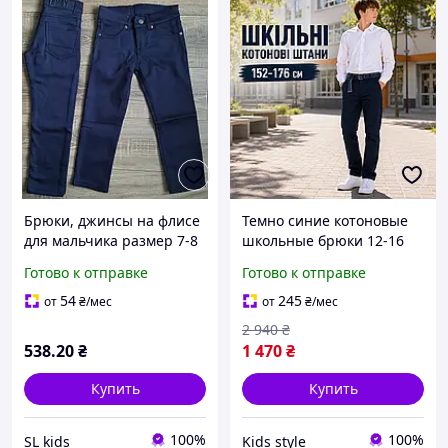
Брюки, джинсы на флисе
Темно синие котоновые
для мальчика размер 7-8
школьные брюки 12-16
(темно синие) (разн)
лет для мальчиков
Готово к отправке
Готово к отправке
пр.Турция
подростков, детские
нарядные повседневные
54
245
от
₴
/мес
от
₴
/мес
классические штаны
2 940
₴
Турция
538
.20
₴
1 470
₴
Купить
Купить
100%
100%
SL kids
Kids style