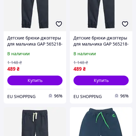
Детские брюки-джоггеры
Детские брюки-джоггеры
для мальчика GAP 565218-
для мальчика GAP 565218-
00 84-91 см Темно-синие
00 91-99 см Темно-синие
В наличии
В наличии
(1200119727679)
(1200119727693)
1 148
₴
1 148
₴
489
₴
489
₴
Купить
Купить
96%
96%
EU SHOPPING
EU SHOPPING