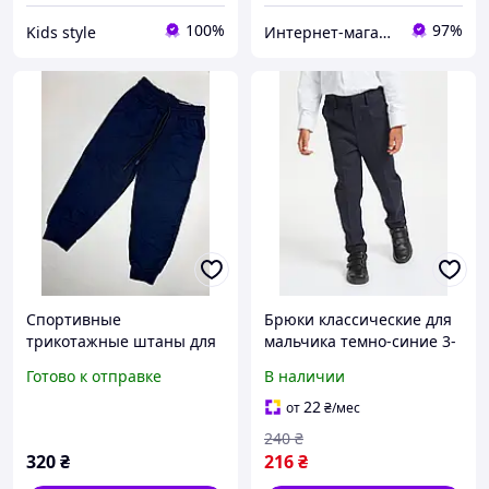
100%
97%
Kids style
Интернет-магазин Minimalka.com - минимальные цены на одежду и обувь, нижнее белье и другие товары
Спортивные
Брюки классические для
трикотажные штаны для
мальчика темно-синие 3-
мальчика темно-синие, Р.
4 года
Готово к отправке
В наличии
3 -10 лет
22
от
₴
/мес
240
₴
320
₴
216
₴