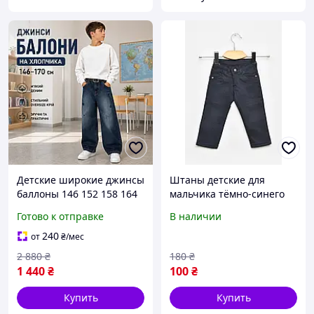
Детские широкие джинсы
Штаны детские для
баллоны 146 152 158 164
мальчика тёмно-синего
170 см для мальчика
цвета 203413M
Готово к отправке
В наличии
подростка, темно синие
джинсовые штаны baggy
240
от
₴
/мес
резинка для детей
2 880
₴
180
₴
1 440
₴
100
₴
Купить
Купить