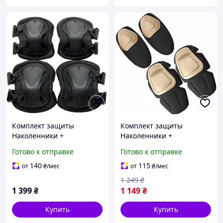
Комплект защиты
Комплект защиты
Наколенники +
Наколенники +
налокотники из
налокотники Combat из
Готово к отправке
Готово к отправке
ударопрочного пластика
ударопрочного пластика
(Черный) :BRASIL:
(Коричневый) :BRASIL:
140
115
от
₴
/мес
от
₴
/мес
1 249
₴
1 399
₴
1 149
₴
Купить
Купить