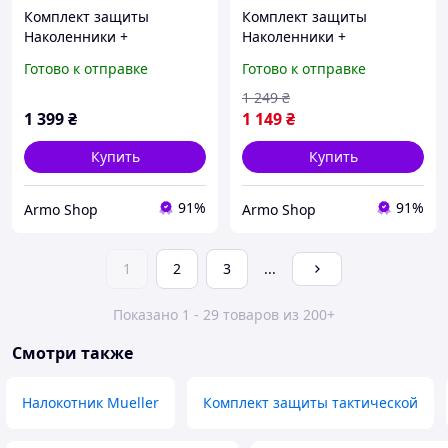
Комплект защиты
Комплект защиты
Наколенники +
Наколенники +
налокотники из
налокотники Combat из
Готово к отправке
Готово к отправке
ударопрочного пластика
ударопрочного пластика
(Черный)
(Коричневый)
1 249
₴
1 399
₴
1 149
₴
Купить
Купить
91%
91%
Armo Shop
Armo Shop
1
2
3
...
Показано 1 - 29 товаров из 200+
Смотри также
Налокотник Mueller
Комплект защиты тактической