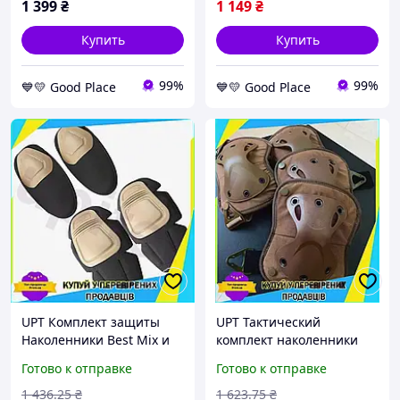
1 399
₴
1 149
₴
Купить
Купить
99%
99%
💙💛 Good Place
💙💛 Good Place
UPT Комплект защиты
UPT Тактический
Наколенники Best Mix и
комплект наколенники
налокотники Combat
Best Mix налокотники из
Готово к отправке
Готово к отправке
коричневые для военных
ударопрочного пластика
и активного отдыха
для защиты суставов
1 436
.25
₴
1 623
.75
₴