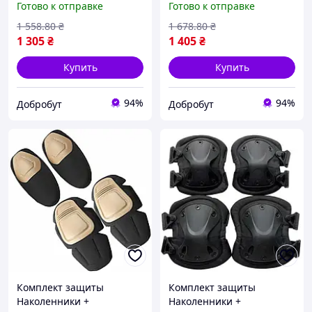
Готово к отправке
Готово к отправке
коричневые из
ударопрочного пластика
ударопрочного пластика
для охоты и рыбалк
1 558
.80
₴
1 678
.80
₴
защита сус Dobro-A
Dobro-A
1 305
₴
1 405
₴
Купить
Купить
94%
94%
Добробут
Добробут
Комплект защиты
Комплект защиты
Наколенники +
Наколенники +