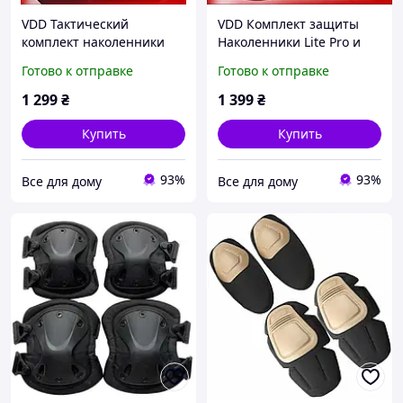
VDD Тактический
VDD Комплект защиты
комплект наколенники
Наколенники Lite Pro и
Lite Pro налокотники из
налокотники из
Готово к отправке
Готово к отправке
ударопрочного пластика
ударопрочного пластика
для защиты суставов
Черный защита суставов
1 299
₴
1 399
₴
VDD11-
VDD11-
Купить
Купить
93%
93%
Все для дому
Все для дому