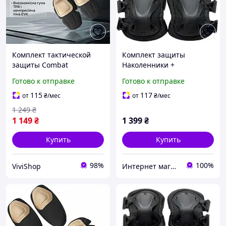
Комплект тактической
Комплект защиты
защиты Combat
Наколенники +
наколенники и
налокотники из
Готово к отправке
Готово к отправке
налокотники коричневые
ударопрочного пластика
для безопасности в
(Черный)
115
117
от
₴
/мес
от
₴
/мес
полевых условиях.
1 249
₴
1 149
₴
1 399
₴
Купить
Купить
98%
100%
ViviShop
Интернет магазин ВСЕМ ОПТ