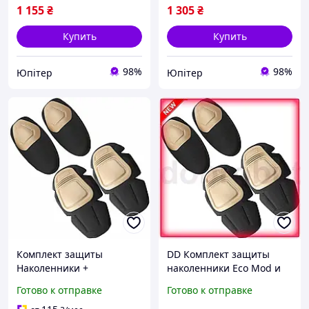
UPT66-B
UPT66-B
1 155
₴
1 305
₴
Купить
Купить
98%
98%
Юпітер
Юпітер
Комплект защиты
DD Комплект защиты
Наколенники +
наколенники Eco Mod и
налокотники Combat из
налокотники Combat из
Готово к отправке
Готово к отправке
ударопрочного пластика
ударопрочного пластика