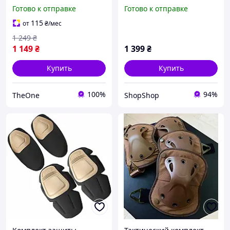
налокотники Combat из
налокотники из
Готово к отправке
Готово к отправке
ударопрочного пластика
ударопрочного пластика
(Коричневый) "TheOne"
(Черный)
115
от
₴
/мес
1 249
₴
1 149
₴
1 399
₴
Купить
Купить
100%
94%
TheOne
ShopShop