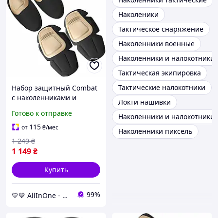
Наколеники
Тактическое снаряжение
Наколенники военные
Наколенники и налокотники
Тактическая экипировка
Тактические налокотники
Набор защитный Combat
с наколенниками и
Локти нашивки
налокотниками из
Готово к отправке
Наколенники и налокотники
ударопрочного пластика,
коричневый AllInOne -
115
от
₴
/мес
Наколенники пиксель
market-without-queues-
1 249
₴
1 149
₴
Купить
99%
💛💙 AllInOne - находи все необходимое в одном магазине!