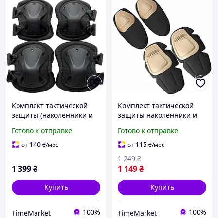
Комплект тактической
Комплект тактической
защиты (наколенники и
защиты наколенники и
налокотники) из
налокотники Combat из
Готово к отправке
Готово к отправке
ударопрочного пластика
прочного пластика
черного цвета.
коричневые для
140
115
от
₴
/мес
от
₴
/мес
безопасности в полевых
1 249
₴
условиях.
1 399
₴
1 149
₴
Купить
Купить
100%
100%
TimeMarket
TimeMarket