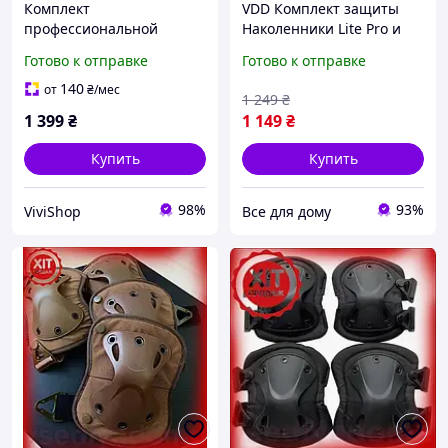
Комплект
VDD Комплект защиты
профессиональной
Наколенники Lite Pro и
тактической защиты
налокотники Combat из
Готово к отправке
Готово к отправке
наколенники и
ударопрочного пластика
налокотники из
для активного о VDD11-
140
от
₴
/мес
1 249
₴
ударопрочного пластика
1 399
₴
1 149
₴
черного цвета
Купить
Купить
98%
93%
ViviShop
Все для дому