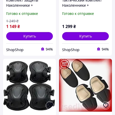
Комплект защиты
Тактический комплект
Наколенники +
Наколенники +
налокотники Combat из
налокотники из
Готово к отправке
Готово к отправке
ударопрочного пластика
ударопрочного пластика
(Коричневый)
FH 77 (Коричневый)
1 249
₴
1 149
₴
1 299
₴
Купить
Купить
94%
94%
ShopShop
ShopShop