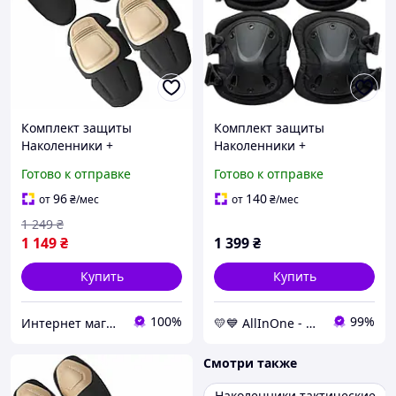
Комплект защиты
Комплект защиты
Наколенники +
Наколенники +
налокотники Combat из
налокотники из прочного
Готово к отправке
Готово к отправке
ударопрочного пластика
полимера, черные
(Коричневый)
AllInOne -market-without-
96
140
от
₴
/мес
от
₴
/мес
queues-
1 249
₴
1 149
₴
1 399
₴
Купить
Купить
100%
99%
Интернет магазин ВСЕМ ОПТ
💛💙 AllInOne - находи все необходимое в одном магазине!
Смотри также
Наколенники тактические