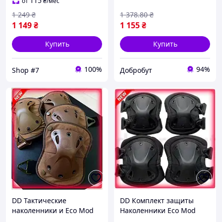
(Коричневый) .Shop#7.
для военных и ак Dobro-A
115
от
₴
/мес
1 249
₴
1 378
.80
₴
1 149
₴
1 155
₴
Купить
Купить
100%
94%
Shop #7
Добробут
DD Тактические
DD Комплект защиты
наколенники и Eco Mod
Наколенники Eco Mod
налокотники FH 77
налокотники Черные из