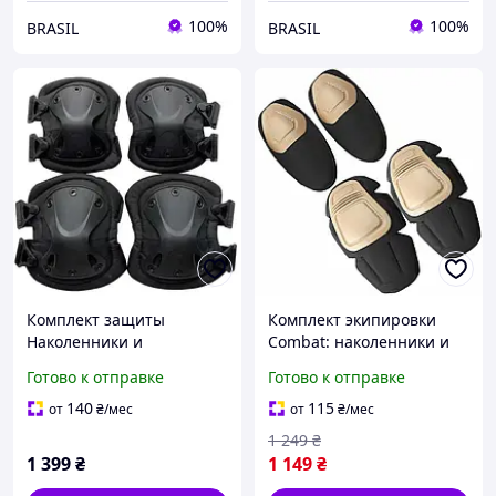
100%
100%
BRASIL
BRASIL
Комплект защиты
Комплект экипировки
Наколенники и
Combat: наколенники и
налокотники,
налокотники из
Готово к отправке
Готово к отправке
противоударный
ударопрочного пластика,
полимер, в черном цвете
коричневый /Svart/ -
140
115
от
₴
/мес
от
₴
/мес
/Svart/ -stunning-
stunning-products-for-life-
1 249
₴
products-for-life-
1 399
₴
1 149
₴