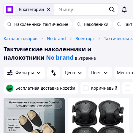
В категории
Наколенники тактические
Наколеники
Так
Каталог товаров
No brand
Военторг
Тактическая 
Тактические наколенники и
налокотники
No brand
в Украине
Фильтры
Цена
Цвет
Место 
Бесплатная доставка Rozetka
Коричневый