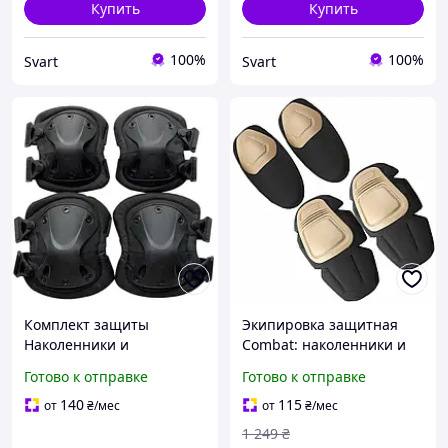
Купить
Купить
100%
100%
Svart
Svart
Комплект защиты
Экипировка защитная
Наколенники и
Combat: наколенники и
налокотники,
налокотники из
Готово к отправке
Готово к отправке
пластиковые,
ударопрочного пластика,
износостойкие, черного
коричневая GoodPlace -
140
115
от
₴
/мес
от
₴
/мес
цвета GoodPlace -worry-
worry-free-shopping-
1 249
₴
free-shopping-