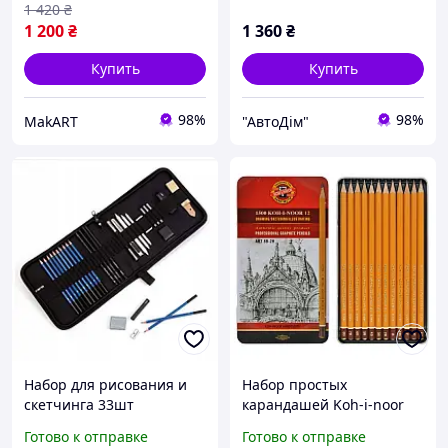
1 420
₴
1 200
₴
1 360
₴
Купить
Купить
98%
98%
MakART
"АвтоДім"
Набор для рисования и
Набор простых
скетчинга 33шт
карандашей Koh-i-noor
карандаши, уголь,
Art, 8В-2Н, 12 штук. Для
Готово к отправке
Готово к отправке
ластики, растушевки
художественных работ