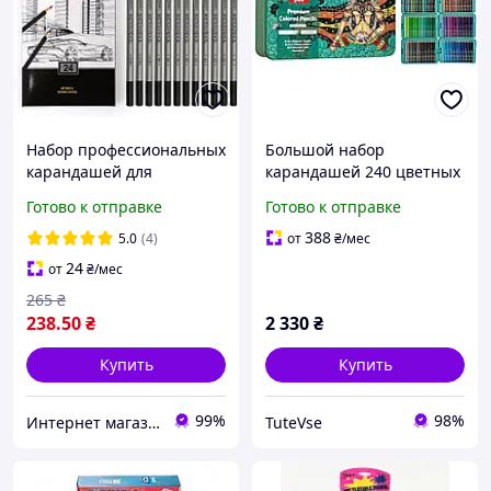
Набор профессиональных
Большой набор
карандашей для
карандашей 240 цветных
рисования WORISON 14B
карандашей в
Готово к отправке
Готово к отправке
- 9H / 24 карандаша
металлическом пенале
388
5.0
(4)
от
₴
/мес
24
от
₴
/мес
265
₴
238
.50
₴
2 330
₴
Купить
Купить
99%
98%
Интернет магазин «Art-market.pro»
TuteVse