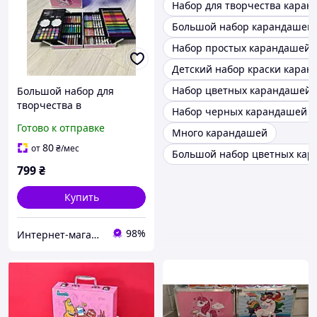
Набор для творчества кара
Большой набор карандашей
Набор простых карандашей 
Детский набор краски кара
Набор цветных карандашей 
Большой набор для
творчества в
Набор черных карандашей д
чемоданчике "UNICORN"
Готово к отправке
Много карандашей
(145 предметов)
80
от
₴
/мес
Большой набор цветных ка
799
₴
Купить
98%
Интернет-магазин elfik.in.ua