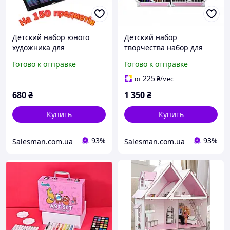
Детский набор юного
Детский набор
художника для
творчества набор для
творчества и рисования
рисования 145 предметов
Готово к отправке
Готово к отправке
Art set 150 предметов
225
от
₴
/мес
680
₴
1 350
₴
Купить
Купить
93%
93%
Salesman.com.ua
Salesman.com.ua