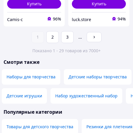
Купить
Купить
96%
94%
Camis-c
luck.store
1
2
3
...
Показано 1 - 29 товаров из 7000+
Смотри также
Наборы для творчества
Детские наборы творчества
Детские игрушки
Набор художественный набор
Н
Популярные категории
Товары для детского творчества
Резинки для плетения