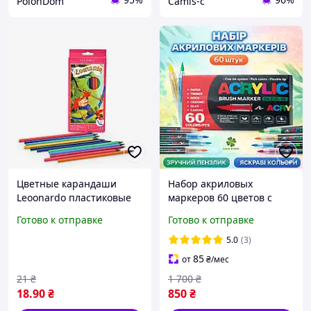
PolonDom
Camis-c
Цветные карандаши
Набор акриловых
Leoonardo пластиковые
маркеров 60 цветов с
набор 12 цветов для
кисточкой наконечник
Готово к отправке
Готово к отправке
рисования, школьные и
для творчества и декора
художественные
5.0
(3)
85
от
₴
/мес
21
₴
1 700
₴
18
.90
₴
850
₴