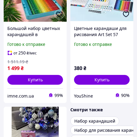
Большой набор цветных
Цветные карандаши для
карандашей в
рисования Art Set 57
металлической коробке
предметов карандашей и
Готово к отправке
Готово к отправке
для развития творчества
фломастеров набор для
и рисования юному
творчества YU227
250
от
₴
/мес
художнику
1 511
.19
₴
1 499
₴
380
₴
Купить
Купить
99%
90%
imne.com.ua
YouShine
Смотри также
Набор карандашей
Набор для рисования каран