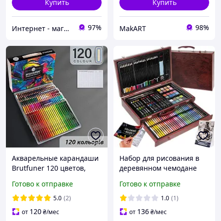
Купить
Купить
97%
98%
Интернет - магазин МАНДАРИНКА
MakART
Акварельные карандаши
Набор для рисования в
Brutfuner 120 цветов,
деревянном чемодане
набор акварельных
Maaleo 143 предметов
Готово к отправке
Готово к отправке
карандашей для
(15611)
рисования, коробка
5.0
(2)
1.0
(1)
пенал.
120
136
от
₴
/мес
от
₴
/мес