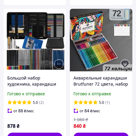
Большой набор
Акварельные карандаши
художника, карандаши
Brutfuner 72 цвета, набор
для рисования, живописи
акварельных карандашей
Готово к отправке
Готово к отправке
и чертежа
для рисования, коробка
пенал.
5.0
(2)
5.0
(1)
88
84
от
₴
/мес
от
₴
/мес
1 060
₴
878
₴
840
₴