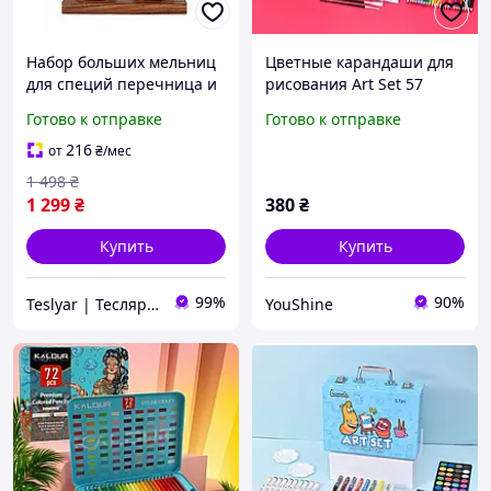
Набор больших мельниц
Цветные карандаши для
для специй перечница и
рисования Art Set 57
солонка механический с
предметов карандашей и
Готово к отправке
Готово к отправке
керамическими
фломастеров набор для
жерновами
творчества Розовый
216
от
₴
/мес
1 498
₴
1 299
₴
380
₴
Купить
Купить
99%
90%
Teslyar | Тесляр | Всё для дома | Подарки | Опт
YouShine