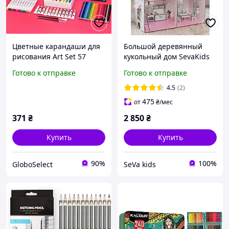
Цветные карандаши для
Большой деревянный
рисования Art Set 57
кукольный дом SevaKids
предметов карандашей и
«Королевский» с полным
Готово к отправке
Готово к отправке
фломастеров набор для
набором мебели -
творчества Розовый
трехэтажный домик для
4.5
(2)
игр, розовый
475
от
₴
/мес
371
₴
2 850
₴
Купить
Купить
90%
100%
GloboSelect
SeVa kids