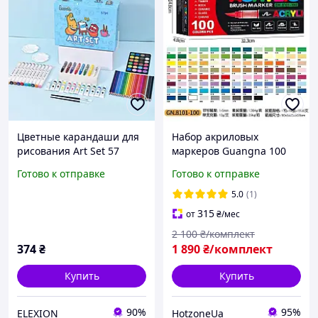
Цветные карандаши для
Набор акриловых
рисования Art Set 57
маркеров Guangna 100
предметов карандашей и
шт 8100 в подарок для
Готово к отправке
Готово к отправке
фломастеров набор для
творчества фломастеры
творчества EL0227
безопасные водостойкие
5.0
(1)
акриловые маркеры
315
от
₴
/мес
2 100
₴/комплект
374
₴
1 890
₴/комплект
Купить
Купить
90%
95%
ELEXION
HotzoneUa