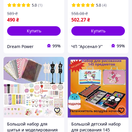
5.0
(1)
5.0
(4)
589
₴
558
.08
₴
490
₴
502
.27
₴
Купить
Купить
99%
99%
Dream Power
ЧП "Арсенал-У"
Большой набор для
Большой детский набор
шитья и моделирования
для рисования 145