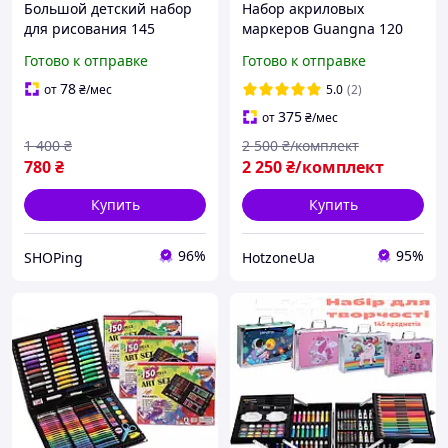
Большой детский набор
Набор акриловых
для рисования 145
маркеров Guangna 120
предметов в розовом
шт 8101 в подарок для
Готово к отправке
Готово к отправке
металлическом чемодане
творчества раскрасок по
с поняшками
номерам Disney
78
от
₴
/мес
5.0
(2)
375
от
₴
/мес
1 400
₴
2 500
₴/комплект
780
₴
2 250
₴/комплект
Купить
Купить
96%
95%
SHOPing
HotzoneUa