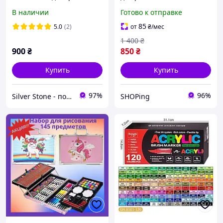
одежды детский, набор
предметов в розовом
В наличии
Готово к отправке
для творчества с тканью,
металлическом чемодане
фурнитурой, 5 манекенов
с поняшками
85
5.0
(2)
от
₴
/мес
1 400
₴
900
₴
850
₴
Купить
Купить
97%
96%
Silver Stone - подарки для всех
SHOPing