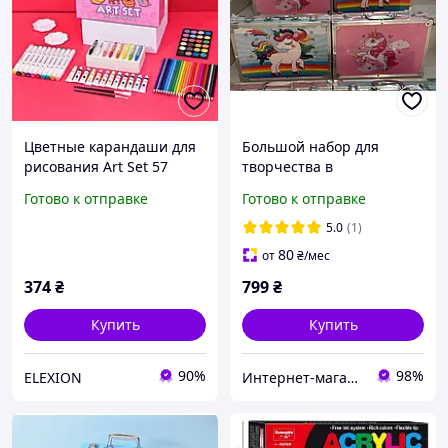
Цветные карандаши для
Большой набор для
рисования Art Set 57
творчества в
предметов карандашей и
чемоданчике "UNICORN"
Готово к отправке
Готово к отправке
фломастеров набор для
(145 предметов)
творчества Розовый
5.0
(1)
80
от
₴
/мес
374
₴
799
₴
Купить
Купить
90%
98%
ELEXION
Интернет-магазин elfik.in.ua