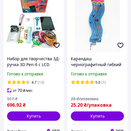
Набор для творчества 3Д-
Карандаш
ручка 3D Pen-6 с LCD
чернографитный гибкий
дисплеем, графическим
5 шт в блистере, для
Готово к отправке
Готово к отправке
планшетом, трафаретами
творчества, скетчинга,
и пластиком 100 метров
необычные карандаши
4.7
(13)
5.0
(1)
70
от
₴
/мес
917
₴
28
₴/упаковка
696
.92
₴
25
.20
₴/упаковка
Купить
Купить
95%
96%