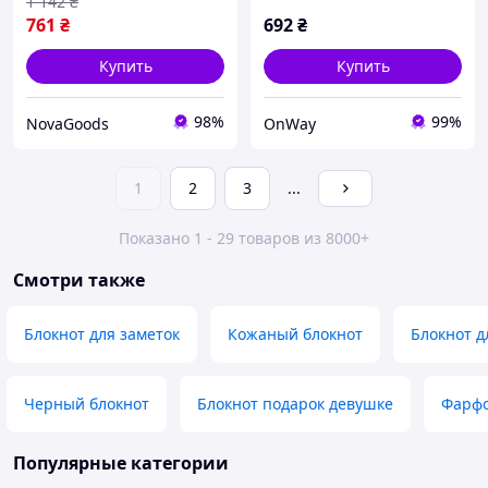
1 142
₴
761
₴
692
₴
Купить
Купить
98%
99%
NovaGoods
OnWay
1
2
3
...
Показано 1 - 29 товаров из 8000+
Смотри также
Блокнот для заметок
Кожаный блокнот
Блокнот д
Черный блокнот
Блокнот подарок девушке
Фарфо
Популярные категории