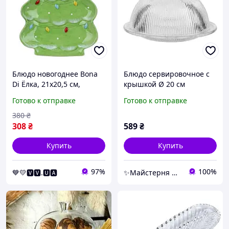
Блюдо новогоднее Bona
Блюдо сервировочное с
Di Ёлка, 21х20,5 см,
крышкой Ø 20 см
керамика с объемным
стеклянное прозрачное
Готово к отправке
Готово к отправке
рисунком (DM792-X)
для десертов, выпечки,
фруктов HP-YH-43
380
₴
308
₴
589
₴
Купить
Купить
97%
100%
💙💛🆅🆅.🆄🅰
✨Майстерня Декору✨