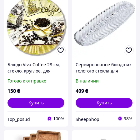
Блюдо Viva Coffee 28 см,
Сервировочное блюдо из
стекло, круглое, для
толстого стекла для
сервировки десертов,
рыбы, закусок, канапе,
Готово к отправке
В наличии
фруктов, закусок
фруктов Lirmartur
39*13,5*2,5 см
150
₴
409
₴
Купить
Купить
100%
98%
Top_posud
SheepShop