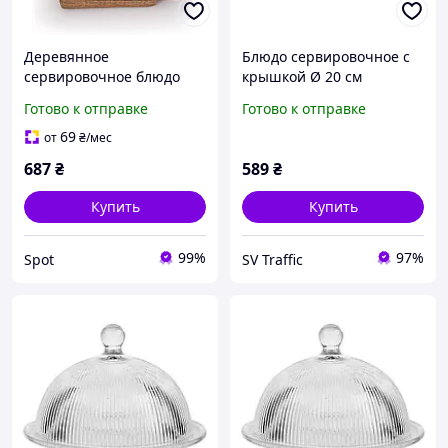
Деревянное
Блюдо сервировочное с
сервировочное блюдо
крышкой Ø 20 см
Samhita 3 шт 30х13 см с
стеклянное прозрачное
Готово к отправке
Готово к отправке
приподнятым краем для
для десертов, выпечки,
закусок и фруктов цвет
фруктов HP-YH-43
69
от
₴
/мес
дерево
687
₴
589
₴
Купить
Купить
99%
97%
Spot
SV Traffic