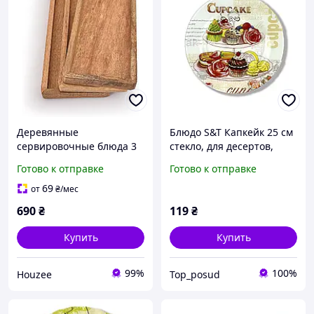
Деревянные
Блюдо S&T Капкейк 25 см
сервировочные блюда 3
стекло, для десертов,
шт для закусок и фруктов
фруктов, закусок, яркий
Готово к отправке
Готово к отправке
с приподнятым краем
принт, праздничная
30х13 см
сервировка
69
от
₴
/мес
690
₴
119
₴
Купить
Купить
99%
100%
Houzee
Top_posud