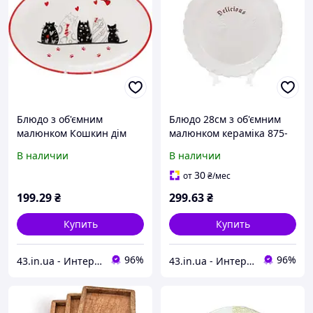
Блюдо з об'ємним
Блюдо 28см з об'ємним
малюнком Кошкин дім
малюнком кераміка 875-
кераміка DM047-C БОНА
402 Тоскана БОНА ДИ
В наличии
В наличии
ДИ
30
от
₴
/мес
199
.29
₴
299
.63
₴
Купить
Купить
96%
96%
43.in.ua - Интернет-магазин с широким ассортиментом различных товаров для Вашей жизни и комфорта
43.in.ua - Интернет-магазин с широким ассортиментом различных товаров для Вашей жизни и комфорта