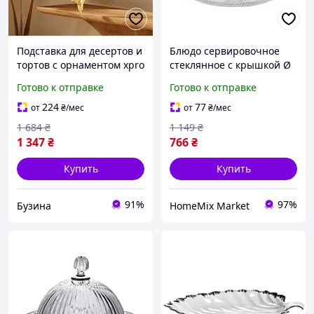
Подставка для десертов и
Блюдо сервировочное
тортов с орнаментом xpro
стеклянное с крышкой Ø
fruit tray 1402l диаметр 35
20 см для десертов и
Готово к отправке
Готово к отправке
см buzyna
фруктов прозрачное HM-
1666
224
77
от
₴
/мес
от
₴
/мес
1 684
₴
1 149
₴
1 347
₴
766
₴
Купить
Купить
91%
97%
Бузина
HomeMix Market