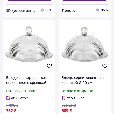
88%
86%
3D декоративные панели
Trendovo
Блюдо сервировочное
Блюдо сервировочное с
стеклянное с крышкой
крышкой Ø 20 см
диаметр 20 см для
стеклянное прозрачное
Готово к отправке
Готово к отправке
десертов и фруктов
для десертов, выпечки,
прозрачное FK-4331
фруктов HP-YH-43
73
59
от
₴
/мес
от
₴
/мес
1 098
₴
736
.25
₴
732
₴
589
₴