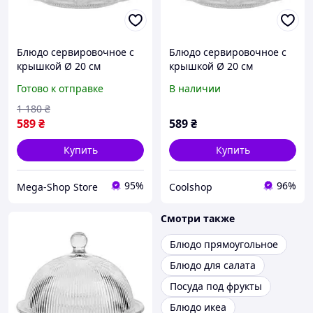
Блюдо сервировочное с
Блюдо сервировочное с
крышкой Ø 20 см
крышкой Ø 20 см
стеклянное прозрачное
стеклянное прозрачное
Готово к отправке
В наличии
для десертов, выпечки,
для десертов, выпечки,
фруктов HP-YH-43
фруктов HP-YH-43
1 180
₴
589
₴
589
₴
Купить
Купить
95%
96%
Mega-Shop Store
Coolshop
Смотри также
Блюдо прямоугольное
Блюдо для салата
Посуда под фрукты
Блюдо икеа