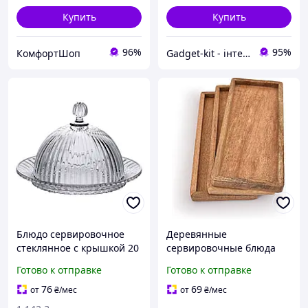
Купить
Купить
96%
95%
КомфортШоп
Gadget-kit - інтернет магазин аксесуарів для авто, дому, гаджетів | Електросамокати | Навушники
Блюдо сервировочное
Деревянные
стеклянное с крышкой 20
сервировочные блюда
см для десертов и
Samhita 3 шт 30х13 см с
Готово к отправке
Готово к отправке
фруктов прозрачное GN-
приподнятым краем для
2446
закусок и фруктов цвет
76
69
от
₴
/мес
от
₴
/мес
дерево