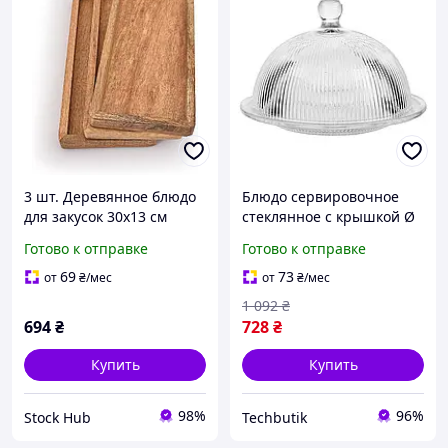
3 шт. Деревянное блюдо
Блюдо сервировочное
для закусок 30х13 см
стеклянное с крышкой Ø
Samhita Сервировочное
20 см для десертов и
Готово к отправке
Готово к отправке
блюдо из дерева для
фруктов прозрачное BT-
закусок и фруктов
4331
69
73
от
₴
/мес
от
₴
/мес
1 092
₴
694
₴
728
₴
Купить
Купить
98%
96%
Stock Hub
Techbutik