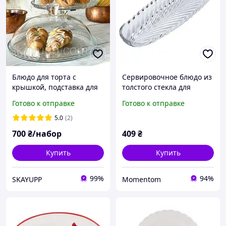
Блюдо для торта с
Сервировочное блюдо из
крышкой, подставка для
толстого стекла для
торта Pasabahce d322мм
рыбы, закусок, канапе,
Готово к отправке
Готово к отправке
Patisserie 1шт (95198)
фруктов Lirmartur
39*13,5*2,5 см
5.0
(2)
700
₴/набор
409
₴
Купить
Купить
99%
94%
SKAYUPP
Momentom