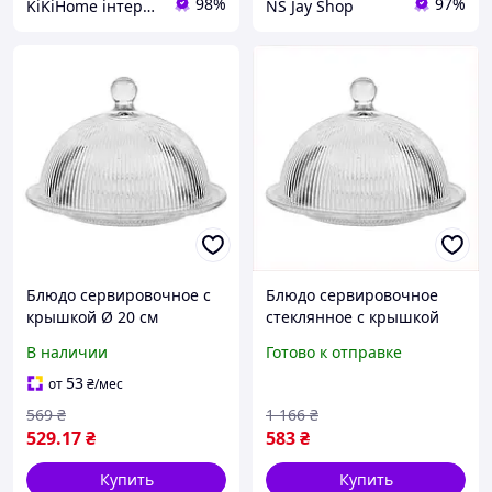
98%
97%
KiKiHome інтернет-магазин якісних товарів для дому
NS Jay Shop
Блюдо сервировочное с
Блюдо сервировочное
крышкой Ø 20 см
стеклянное с крышкой
стеклянное прозрачное
для десертов фруктов
В наличии
Готово к отправке
для десертов, выпечки,
выпечки 20 см
фруктов
прозрачное
53
от
₴
/мес
569
₴
1 166
₴
529
.17
₴
583
₴
Купить
Купить