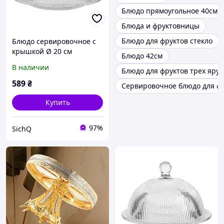
Блюдо прямоугольное 40см
Блюда и фруктовницы
Блюдо для фруктов стекло
Блюдо сервировочное с
крышкой Ø 20 см
Блюдо 42см
стеклянное прозрачное
В наличии
Блюдо для фруктов трех яру
для десертов, выпечки,
фруктов HP-YH-43
589
₴
Сервировочное блюдо для ф
Купить
97%
SichQ