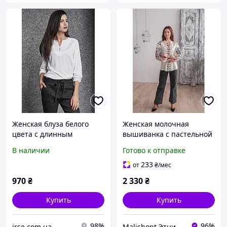
Женская блуза белого
Женская молочная
цвета с длинным
вышиванка с пастельной
рукавом. Модель 260074
вышивкой гладью в
В наличии
Готово к отправке
Enny, Польша 48
голубых и коричневых
тонах, 2XL
233
от
₴
/мес
970
₴
2 330
₴
Купить
Купить
98%
96%
irse.com.ua
Malishopt Этническая одежда и головные уборы, все для крещения