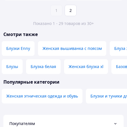
1
2
Показано 1 - 29 товаров из 30+
Смотри также
Блузки Enny
Женская вышиванка с поясом
Блуза
Блузы
Блузка белая
Женская блузка xl
Базов
Популярные категории
Женская этническая одежда и обувь
Блузки и туники д
Покупателям