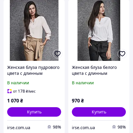
Женская блуза пудрового
Женская блуза белого
цвета с длинным
цвета с длинным
рукавом. Модель 260067
рукавом. Модель 260074
В наличии
В наличии
Enny, Польша 52
Enny, Польша 46
178
от
₴
/мес
1 070
₴
970
₴
Купить
Купить
98%
98%
irse.com.ua
irse.com.ua