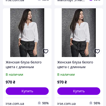
Женская блуза белого
Женская блуза белого
цвета с длинным
цвета с длинным
рукавом. Модель 260074
рукавом. Модель 260074
В наличии
В наличии
Enny, Польша 50
Enny, Польша 52
970
₴
970
₴
Купить
Купить
98%
98%
irse.com.ua
irse.com.ua