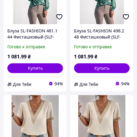
Блуза SL-FASHION 481.1
Блуза SL-FASHION 498.2
44 Фисташковый (SLF-
48 Фисташковый (SLF-
498.2-2) D4-2026
498.2-4) D4-2026
Готово к отправке
Готово к отправке
1 081
.99
₴
1 081
.99
₴
Купить
Купить
94%
94%
🎁 Для Тебе
🎁 Для Тебе