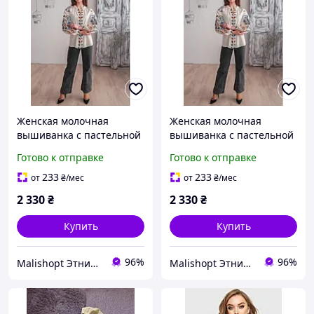
Женская молочная
Женская молочная
вышиванка с пастельной
вышиванка с пастельной
вышивкой гладью в
вышивкой гладью в
Готово к отправке
Готово к отправке
голубых и коричневых
голубых и коричневых
тонах, L
тонах, XL
233
233
от
₴
/мес
от
₴
/мес
2 330
₴
2 330
₴
Купить
Купить
96%
96%
Malishopt Этническая одежда и головные уборы, все для крещения
Malishopt Этническая одежда и головные уборы, все для крещения