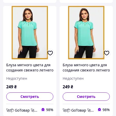
Блуза мятного цвета для
Блуза мятного цвета для
создания свежего летнего
создания свежего летнего
образа, однотонная
образа, однотонная
Недоступен
Недоступен
женская одежда,
женская одежда,
размеры S, M, L, XL M,
размеры S, M, L, XL S,
249
₴
249
₴
Унісекс
Унісекс
Смотреть
Смотреть
98%
98%
🚀📦 GoТовар 🚀📦 сеть интернет магазинов
🚀📦 GoТовар 🚀📦 сеть интернет магазинов