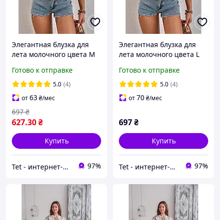
Элегантная блузка для
Элегантная блузка для
лета молочного цвета M
лета молочного цвета L
Готово к отправке
Готово к отправке
5.0
(4)
5.0
(4)
63
70
от
₴
/мес
от
₴
/мес
697
₴
627
.30
₴
697
₴
Купить
Купить
97%
97%
Tet - интернет-магазин женской одежды и аксессуаров
Tet - интернет-магазин женской одежды и аксессуаров