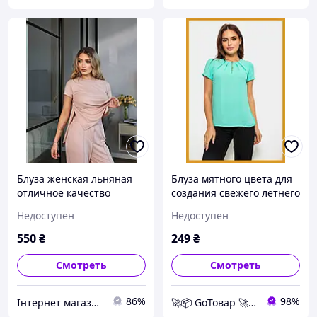
Блуза женская льняная
Блуза мятного цвета для
отличное качество
создания свежего летнего
летняя бежевая блузка
образа, однотонная
Недоступен
Недоступен
женская одежда,
размеры S, M, L, XL
550
₴
249
₴
Смотреть
Смотреть
86%
98%
Інтернет магазин жіночого одягу від виробника Aiza
🚀📦 GoТовар 🚀📦 сеть интернет магазинов