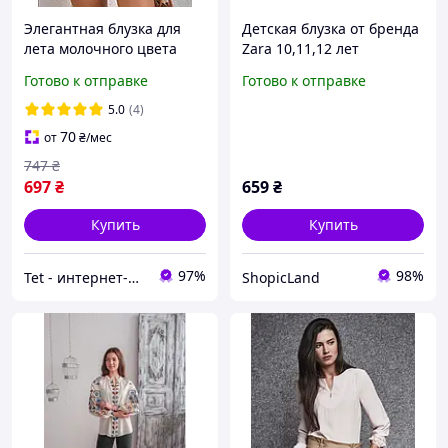
Элегантная блузка для
Детская блузка от бренда
лета молочного цвета
Zara 10,11,12 лет
Готово к отправке
Готово к отправке
5.0
(4)
70
от
₴
/мес
747
₴
697
₴
659
₴
Купить
Купить
97%
98%
Tet - интернет-магазин женской одежды и аксессуаров
ShopicLand