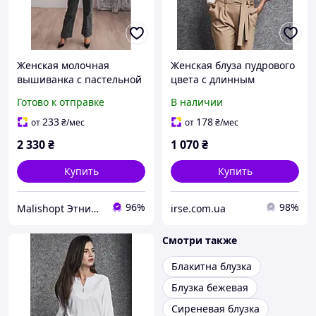
Женская молочная
Женская блуза пудрового
вышиванка с пастельной
цвета с длинным
вышивкой гладью в
рукавом. Модель 260067
Готово к отправке
В наличии
голубых и коричневых
Enny, Польша
тонах
233
178
от
₴
/мес
от
₴
/мес
2 330
₴
1 070
₴
Купить
Купить
96%
98%
Malishopt Этническая одежда и головные уборы, все для крещения
irse.com.ua
Смотри также
Блакитна блузка
Блузка бежевая
Сиреневая блузка