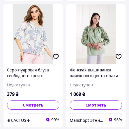
Серо-пудровая блуза
Женская вышиванка
свободного кроя с
оливкового цвета с хаки
цветочным принтом и
геометрической
Недоступен
Недоступен
завязками на V-образном
вышивкой на рукавах и
вырезе
груди свободного фасона
379
₴
1 069
₴
Смотреть
Смотреть
99%
96%
🌵CACTUS🌵
Malishopt Этническая одежда и головные уборы, все для крещения