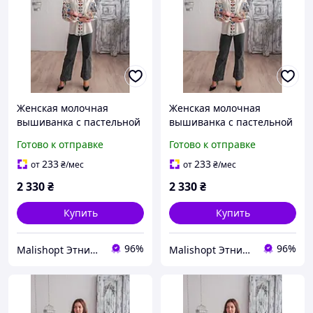
Женская молочная
Женская молочная
вышиванка с пастельной
вышиванка с пастельной
вышивкой гладью в
вышивкой гладью в
Готово к отправке
Готово к отправке
голубых и коричневых
голубых и коричневых
тонах, S
тонах, M
233
233
от
₴
/мес
от
₴
/мес
2 330
₴
2 330
₴
Купить
Купить
96%
96%
Malishopt Этническая одежда и головные уборы, все для крещения
Malishopt Этническая одежда и головные уборы, все для крещения