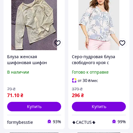
Блуза женская
Серо-пудровая блуза
шифоновая шифон
свободного кроя с
желтая с длинным
цветочным принтом и
В наличии
Готово к отправке
рукавом блузка
завязками на V-образном
вырезе
30
от
₴
/мес
79
₴
379
₴
71
.10
₴
296
₴
Купить
Купить
93%
99%
formybesstie
🌵CACTUS🌵