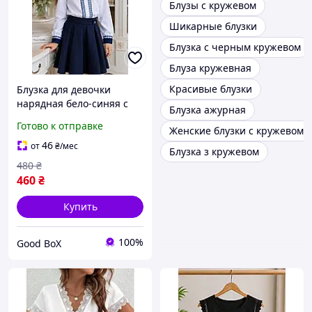
Блузы с кружевом
Шикарные блузки
Блузка с черным кружевом
Блуза кружевная
Красивые блузки
Блузка для девочки
нарядная бело-синяя с
Блузка ажурная
длинным рукавом и
Готово к отправке
Женские блузки с кружевом
кружевом
46
от
₴
/мес
Блузка з кружевом
480
₴
460
₴
Купить
100%
Good BoX