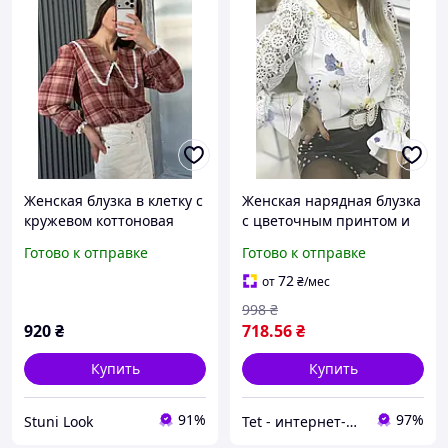
Женская блузка в клетку с
Женская нарядная блузка
кружевом коттоновая
с цветочным принтом и
кружевом М
Готово к отправке
Готово к отправке
72
от
₴
/мес
998
₴
920
₴
718
.56
₴
Купить
Купить
91%
97%
Stuni Look
Tet - интернет-магазин женской одежды и аксессуаров