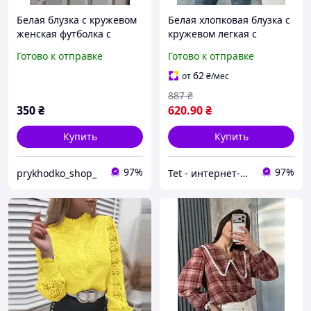
Белая блузка с кружевом
Белая хлопковая блузка с
женская футболка с
кружевом легкая с
кружевом блузка roman
длинным рукавом
Готово к отправке
Готово к отправке
нарядная женская блузка
белая футболка с
62
от
₴
/мес
ажурными рукавами
887
₴
350
₴
620
.90
₴
Купить
Купить
97%
97%
prykhodko_shop_
Tet - интернет-магазин женской одежды и аксессуаров