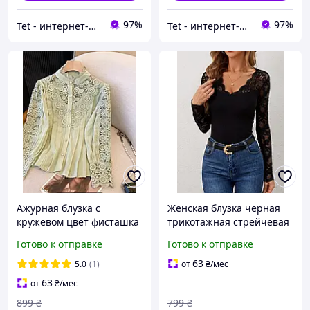
97%
97%
Tet - интернет-магазин женской одежды и аксессуаров
Tet - интернет-магазин женской одежды и аксессуаров
Ажурная блузка с
Женская блузка черная
кружевом цвет фисташка
трикотажная стрейчевая
с кружевом облегающая
Готово к отправке
Готово к отправке
кофта с длинным
гипюровым рукавом
63
5.0
(1)
от
₴
/мес
63
от
₴
/мес
899
₴
799
₴