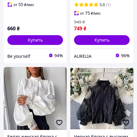
55
от
₴
/мес
5.0
(1)
75
от
₴
/мес
949
₴
660
₴
749
₴
Купить
Купить
94%
96%
Be yourself
AURELIA
Белая женская блузка с
Черная блузка с высоким