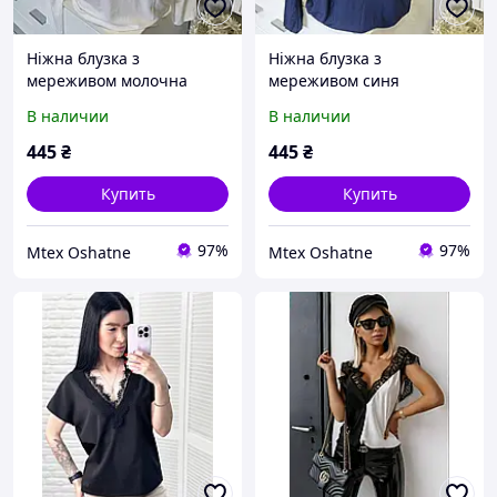
Ніжна блузка з
Ніжна блузка з
мереживом молочна
мереживом синя
В наличии
В наличии
445
₴
445
₴
Купить
Купить
97%
97%
Mtex Oshatne
Mtex Oshatne