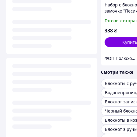
Набор с блокн
замочке "Песик
очках", Maleva
Готово к отпра
338
₴
Купит
ФОП Полюхович Л.Г.
Смотри также
Блокноты с ру
Блокнот запис
Черный блокн
Блокнот з руч