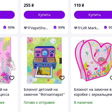
255
₴
110
₴
ь
Купить
Купить
99%
99%
9
💙💛VapeShop💨"La VapoR"💨
💙💛LVR Market✔️
й на
Блокнот детский на
Блокнот на замочке в
цесса
замочке "Фотоаппарат"
коробке с зеркальце
1-TCI]
[tsi229603-TCI]
180x180х50mm, 70g, 
вке
Готово к отправке
В наличии
л, фламинг D481853