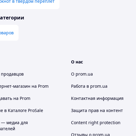
кнот в твердом переплет
категории
оваров
О нас
 продавцов
О prom.ua
ернет-магазин
на Prom
Работа в prom.ua
авать на Prom
Контактная информация
 в Каталоге ProSale
Защита прав на контент
 — медиа для
Content right protection
ателей
Отзывы о prom.ua