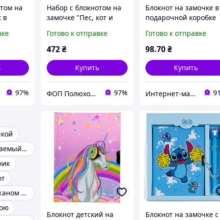
отом на
Набор с блокнотом на
Блокнот на замочке в
 в
замочке "Пес, кот и
подарочной коробке
ro
пончики", Malevaro
(64К) № 64K-B-0219
вке
Готово к отправке
Готово к отправке
Бабочки
472
₴
98
.70
₴
ь
Купить
Купить
97%
97%
9
ФОП Полюхович Л.Г.
Интернет-магазин Хеппи Маркет
чкой
Водонепроницаемый блокнот
ник
от
Блокноты в кожаном переплете
кою
Блокнот детский на
Блокнот на замочке с