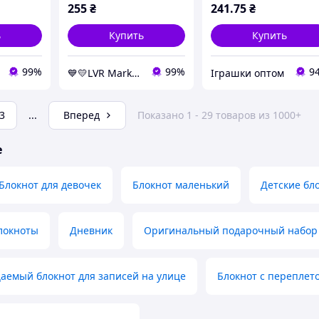
255
₴
241
.75
₴
ь
Купить
Купить
99%
99%
9
💙💛LVR Market✔️
Іграшки оптом
3
...
Вперед
Показано 1 - 29 товаров из 1000+
е
Блокнот для девочек
Блокнот маленький
Детские бл
локноты
Дневник
Оригинальный подарочный набор
аемый блокнот для записей на улице
Блокнот с переплет