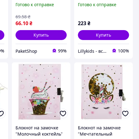
Лабубу
W361961-A 19x20x25см,
Готово к отправке
Готово к отправке
70g, 56 л
69
.58
₴
66
.10
₴
223
₴
Купить
Купить
9%
99%
100%
PaketShop
Lillykids - всё для детей
Блокнот на замочке
Блокнот на замочке
"Молочный коктейль"
"Мечтательный