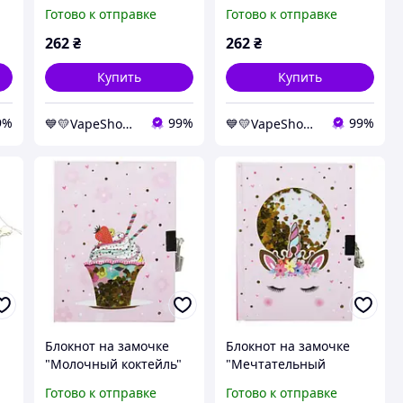
[tsi177062-TSI]
единорог" [tsi177063-
Готово к отправке
Готово к отправке
TSI]
262
₴
262
₴
Купить
Купить
9%
99%
99%
💙💛VapeShop💨"La VapoR"💨
💙💛VapeShop💨"La VapoR"💨
Блокнот на замочке
Блокнот на замочке
"Молочный коктейль"
"Мечтательный
[tsi177062-TCI]
единорог" [tsi177063-
Готово к отправке
Готово к отправке
TCI]