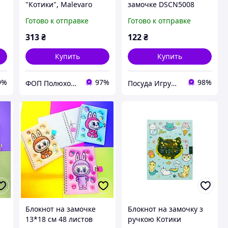
"Котики", Malevaro
замочке DSCN5008
й
размер 18-15см.
Готово к отправке
Готово к отправке
313
₴
122
₴
Купить
Купить
9%
97%
98%
ФОП Полюхович Л.Г.
Посуда Игрушки Канцелярия Творчество Для Всей Семьи
Блокнот на замочке
Блокнот на замочку з
13*18 см 48 листов
ручкою Котики