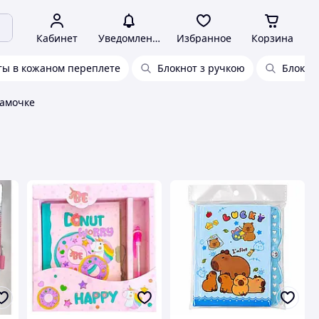
Кабинет
Уведомления
Избранное
Корзина
ты в кожаном переплете
Блокнот з ручкою
Блокно
замочке