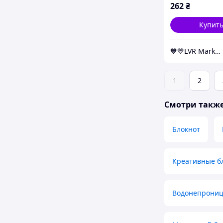
262
₴
Купит
💙💛LVR Market✔️
1
2
Смотри такж
Блокнот
Креативные б
Водонепрониц