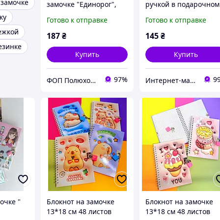
 замочке
замочке "Единорог",
ручкой в подарочном
178x133 mm, 70g, 56 л.,
оформлении Веселы
ку
Готово к отправке
Готово к отправке
Mic
Стич с желтыми
тежкой
помпонами
187
₴
145
₴
езинке
Купить
Купить
97%
9
ФОП Полюхович Л.Г.
Интернет-магазин подарков "Милота"
очке "
Блокнот на замочке
Блокнот на замочке
13*18 см 48 листов
13*18 см 48 листов