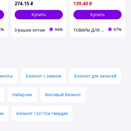
274
.15
₴
139
.40
₴
Купить
Купить
4%
94%
97%
Іграшки оптом
ТОВАРЫ ДЛЯ МАМ И ДЕТЕЙ
окноты
Блокнот с замком
Блокнот для записей
Наборчик
Матовый блокнот
ом
Блокнот 12х17см твердая