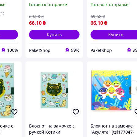
Капибара
Капибара
вке
Готово к отправке
Готово к отправке
(1)
69
.58
₴
69
.58
₴
66
.10
₴
66
.10
₴
ь
Купить
Купить
100%
99%
9
PaketShop
PaketShop
очке с
Блокнот на замочке с
Блокнот на замочке
и"
ручкой Котики
"Акулята" [tsi177047-