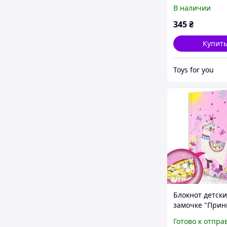
(W361961 A) 56
В наличии
YG TOYS
345
₴
Купит
Toys for you
Блокнот детски
замочке "Прин
лама" [tsi22960
Готово к отпра