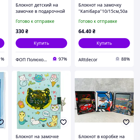
Блокнот детский на
Блокнот на замочку
замочке в подарочной
"Капібара"10/15см,50а
коробочке с ручкой
ркушів
Готово к отправке
Готово к отправке
"Пончики",
195x210х20mm, 70g, 56
330
₴
64
.40
₴
л., Malevaro
Купить
Купить
1%
97%
88%
ФОП Полюхович Л.Г.
ARtdecor
Блокнот на замочке
Блокнот в коробке на