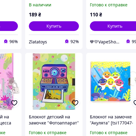
 листов,
W361961-A 19x20x25см,
TSI]
В наличии
Готово к отправке
70g, 56 л
189
₴
110
₴
ь
Купить
Купить
96%
92%
9
Zlatatoys
💙💛VapeShop💨"La VapoR"💨
й на
Блокнот детский на
Блокнот на замочке
цесса
замочке "Фотоаппарат"
"Акулята" [tsi177047-
1-TSI]
[tsi229603-TSI]
TCI]
вке
Готово к отправке
Готово к отправке