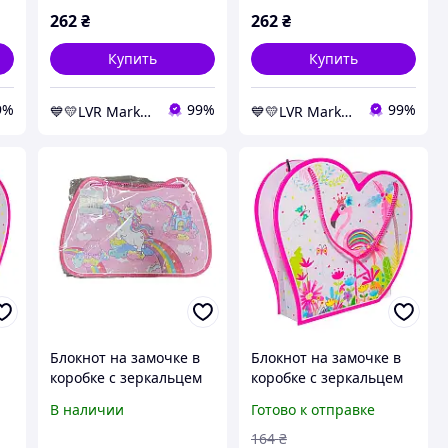
262
₴
262
₴
Купить
Купить
9%
99%
99%
💙💛LVR Market✔️
💙💛LVR Market✔️
Блокнот на замочке в
Блокнот на замочке в
м
коробке с зеркальцем
коробке с зеркальцем
56
230x180х50mm, 70g, 56
180x180х50mm 70g 56 л
В наличии
Готово к отправке
л. 361904
фламинг D481853
164
₴