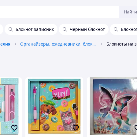
Найти
Блокнот записник
Черный блокнот
Блокно
делия
Органайзеры, ежедневники, блокноты
Блокноты на 