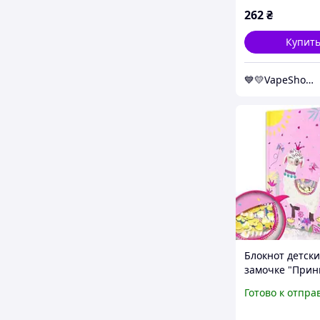
262
₴
Купит
💙💛VapeShop💨"La VapoR"💨
Блокнот детски
замочке "Прин
лама" [tsi22960
Готово к отпра