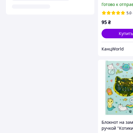
Готово к отпра
5.0
95
₴
Купит
КанцWorld
Блокнот на зам
ручкой "Котик