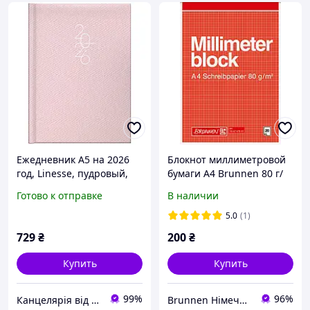
Ежедневник А5 на 2026
Блокнот миллиметровой
год, Linesse, пудровый,
бумаги А4 Brunnen 80 г/
Brunnen, 73-795 69 216
м², 20 листов 104747001
Готово к отправке
В наличии
5.0
(1)
729
₴
200
₴
Купить
Купить
99%
96%
Канцелярія від А до Я / 🤓 якісно та швидко 🤓
Brunnen Німеччина, шкільні та канцелярські товари