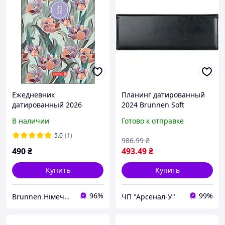
Ежедневник
Планинг датированный
датированный 2026
2024 Brunnen Soft
Brunnen А5 обложка
черный
В наличии
Готово к отправке
Botanical 1079515026
5.0
(1)
986
.99
₴
490
₴
493
.49
₴
Купить
Купить
96%
99%
Brunnen Німеччина, шкільні та канцелярські товари
ЧП "Арсенал-У"