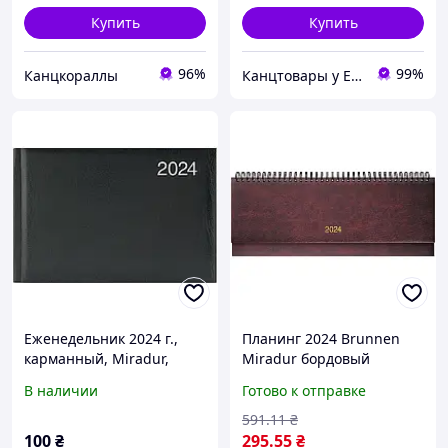
Купить
Купить
96%
99%
Канцкораллы
Канцтовары у Евдокии "uEvdoki"
Еженедельник 2024 г.,
Планинг 2024 Brunnen
карманный, Miradur,
Miradur бордовый
чёрный. 122145 Brunnen
В наличии
Готово к отправке
591
.11
₴
100
₴
295
.55
₴