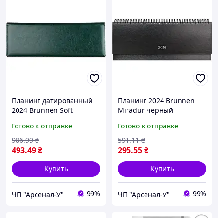
Планинг датированный
Планинг 2024 Brunnen
2024 Brunnen Soft
Miradur черный
зеленый
Готово к отправке
Готово к отправке
986
.99
₴
591
.11
₴
493
.49
₴
295
.55
₴
Купить
Купить
99%
99%
ЧП "Арсенал-У"
ЧП "Арсенал-У"