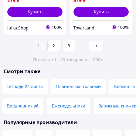
279
₴
319
₴
Купить
Купить
100%
100%
Julka.Shop
TovarLand
1
2
3
...
Показано 1 - 29 товаров из 1000+
Смотри также
Тетради 24 листа
Планинг настольный
Блокнот в
Ежедневник а6
Еженедельники
Записные книжк
Популярные производители