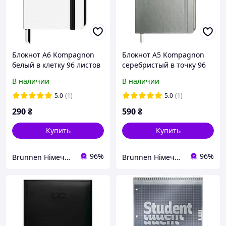
Блокнот А6 Kompagnon
Блокнот А5 Kompagnon
белый в клетку 96 листов
серебристый в точку 96
9,5 х 12,5 см Brunnen
листов 12,5 х 19,5 см
В наличии
В наличии
105591805
Brunnen 105554892
5.0
(1)
5.0
(1)
290
₴
590
₴
Купить
Купить
96%
96%
Brunnen Німеччина, шкільні та канцелярські товари
Brunnen Німеччина, шкільні та канцелярські товари