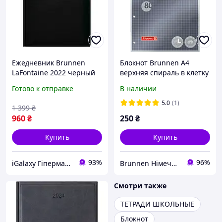
Ежедневник Brunnen
Блокнот Brunnen А4
LaFontaine 2022 черный
верхняя спираль в клетку
14,5х20,6 см 73-795 50 902
для левшей 80 листов 90
Готово к отправке
В наличии
г/м2 обложка черный
металлик 1067112
5.0
(1)
1 399
₴
960
₴
250
₴
Купить
Купить
93%
96%
iGalaxy Гіпермаркет подарунків
Brunnen Німеччина, шкільні та канцелярські товари
Смотри также
ТЕТРАДИ ШКОЛЬНЫЕ
Блокнот