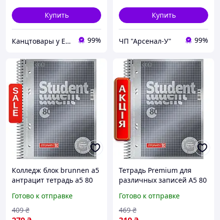
Купить
Купить
99%
99%
Канцтовары у Евдокии "uEvdoki"
ЧП "Арсенал-У"
Колледж блок brunnen а5
Тетрадь Premium для
антрацит тетрадь а5 80
различных записей А5 80
листов клетка на спирали
листов в клетку на
Готово к отправке
Готово к отправке
для учебы Premium
спирали цвет антрацит
409
₴
469
₴