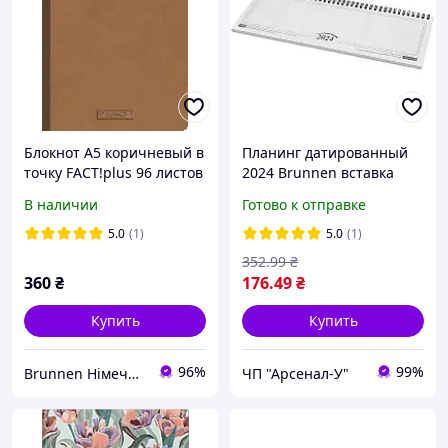
Блокнот А5 коричневый в
Планинг датированный
точку FACT!plus 96 листов
2024 Brunnen вставка
Brunnen
В наличии
Готово к отправке
5.0
(1)
5.0
(1)
352
.99
₴
360
₴
176
.49
₴
Купить
Купить
96%
99%
Brunnen Німеччина, шкільні та канцелярські товари
ЧП "Арсенал-У"