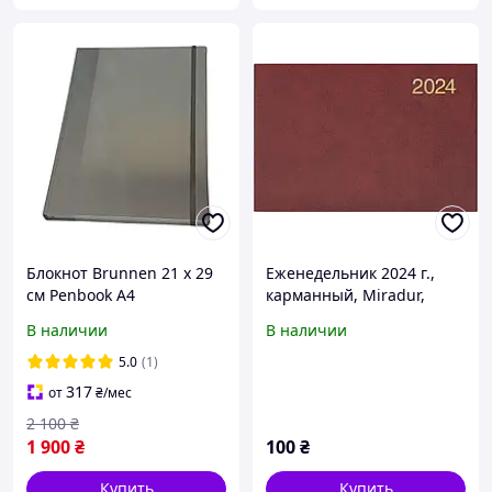
Блокнот Brunnen 21 х 29
Еженедельник 2024 г.,
см Penbook А4
карманный, Miradur,
бордовый. 122084
В наличии
В наличии
Brunnen
5.0
(1)
317
от
₴
/мес
2 100
₴
1 900
₴
100
₴
Купить
Купить