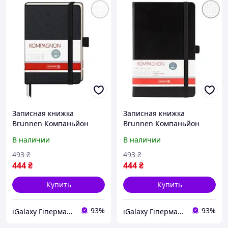
Записная книжка
Записная книжка
Brunnen Компаньйон
Brunnen Компаньйон
средняя черная 10-552 29
средняя черная 10-552 28
В наличии
В наличии
05
05
493
₴
493
₴
444
₴
444
₴
Купить
Купить
93%
93%
iGalaxy Гіпермаркет подарунків
iGalaxy Гіпермаркет подарунків