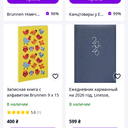
96%
99%
Brunnen Німеччина, шкільні та канцелярські товари
Канцтовары у Евдокии "uEvdoki"
Записная книга с
Ежедневник карманный
алфавитом Brunnen 9 x 15
на 2026 год, Linesse,
см птички 201087
ночной синий, Brunnen,
В наличии
В наличии
73-736 69 836
5.0
(1)
400
₴
599
₴