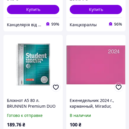
Купить
Купить
99%
96%
Канцелярія від А до Я / 🤓 якісно та швидко 🤓
Канцкораллы
Блокнот А5 80 л.
Еженедельник 2024 г.,
BRUNNEN Premium DUO
карманный, Miradur,
клетка + линия (10-671 54)
розовый. 122060 Brunnen
Готово к отправке
В наличии
189
.76
₴
100
₴