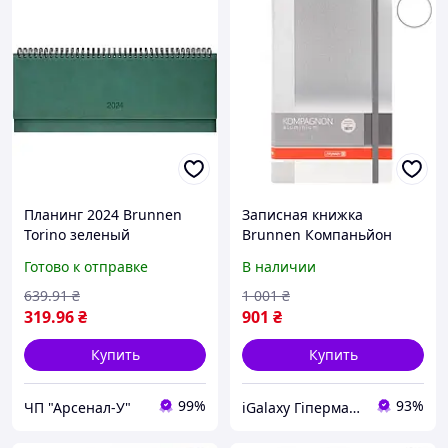
Планинг 2024 Brunnen
Записная книжка
Torino зеленый
Brunnen Компаньйон
средняя серая 10 552 20
Готово к отправке
В наличии
05
639
.91
₴
1 001
₴
319
.96
₴
901
₴
Купить
Купить
99%
93%
ЧП "Арсенал-У"
iGalaxy Гіпермаркет подарунків