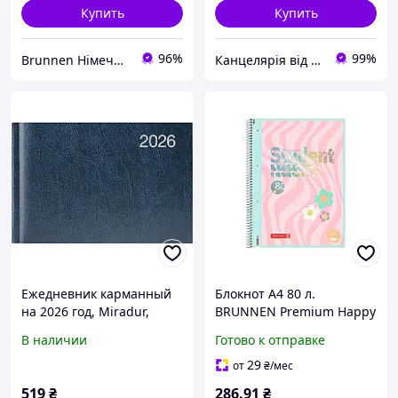
Купить
Купить
96%
99%
Brunnen Німеччина, шкільні та канцелярські товари
Канцелярія від А до Я / 🤓 якісно та швидко 🤓
Ежедневник карманный
Блокнот А4 80 л.
на 2026 год, Miradur,
BRUNNEN Premium Happy
синий, 73-755 60 306
Hippie клетка (10-679 28
В наличии
Готово к отправке
422)
29
от
₴
/мес
519
₴
286
.91
₴