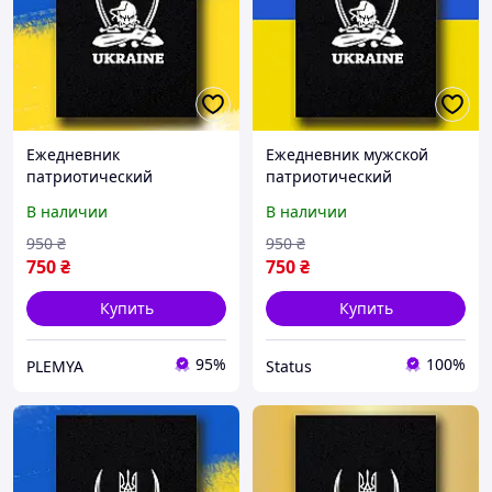
Ежедневник
Ежедневник мужской
патриотический
патриотический
UKRAINE, ежедневник А5
UKRAINE, ежедневник А5
В наличии
В наличии
недатированный,
недатированный,
деловой блокнот
деловой блокнот 208стр
950
₴
950
₴
208страниц ///(P40)
/(S15)
750
₴
750
₴
Купить
Купить
95%
100%
PLEMYA
Status