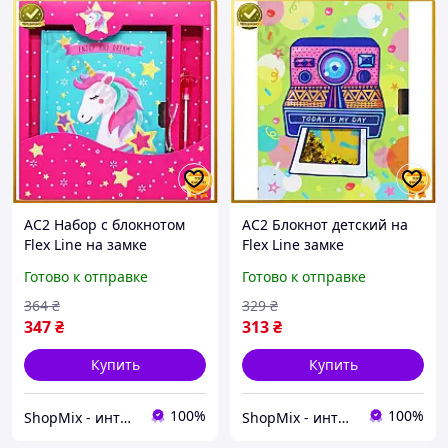
AC2 Набор с блокнотом
AC2 Блокнот детский на
Flex Line на замке
Flex Line замке
Единорог с блестками
Фотоаппарат яркий
Готово к отправке
Готово к отправке
ручка подарочный набор
дневник с блестками для
для ребенка блокно DE
записей и заметок
364
₴
329
₴
MOD58 DE
347
₴
313
₴
Купить
Купить
100%
100%
ShopMix - интернет-магазин сумок и аксессуаров
ShopMix - интернет-магазин сумок и аксессуаров