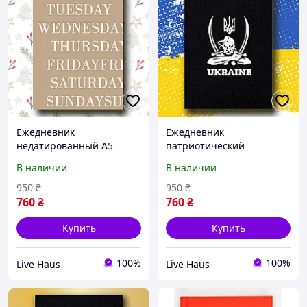
Ежедневник
Ежедневник
недатированный А5
патриотический
бежевый,
UKRAINE, ежедневник А5
В наличии
В наличии
мотивационный деловой
недатированный,
блокнот органайзер
деловой блокнот
950
₴
950
₴
208стр, планер (J24)
208страниц (J24)
760
₴
760
₴
Купить
Купить
100%
100%
Live Haus
Live Haus