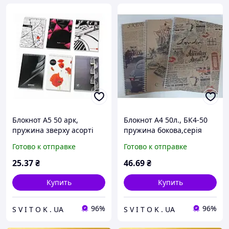
Блокнот А5 50 арк,
Блокнот А4 50л., БК4-50
пружина зверху асорті
пружина бокова,серія
Крафт
Готово к отправке
Готово к отправке
25
.37
₴
46
.69
₴
Купить
Купить
96%
96%
S V I T O K . UA
S V I T O K . UA