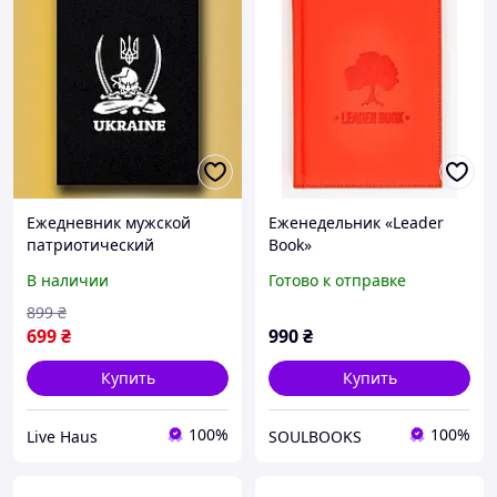
Ежедневник мужской
Еженедельник «Leader
патриотический
Book»
UKRAINE, ежедневник А5
В наличии
Готово к отправке
недатированный,
деловой блокнот 154стр
899
₴
/(S15)
699
₴
990
₴
Купить
Купить
100%
100%
Live Haus
SOULBOOKS