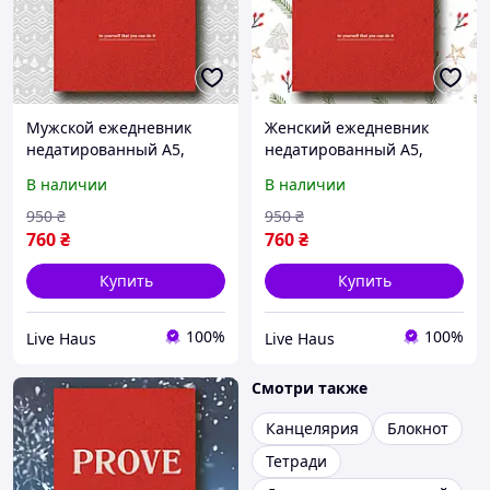
Мужской ежедневник
Женский ежедневник
недатированный А5,
недатированный А5,
мотивационный планер,
мотивационный планер,
В наличии
В наличии
деловой блокнот для
деловой блокнот для
бизнеса 208стр (J24)
бизнеса 208стр (J24)
950
₴
950
₴
760
₴
760
₴
Купить
Купить
100%
100%
Live Haus
Live Haus
Смотри также
Канцелярия
Блокнот
Тетради