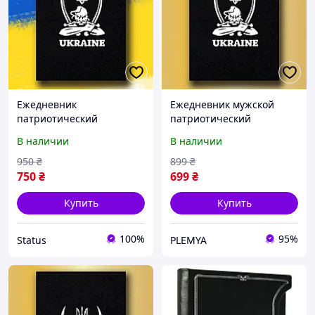
Ежедневник
Ежедневник мужской
патриотический
патриотический
UKRAINE, ежедневник А5
UKRAINE, ежедневник А5
В наличии
В наличии
недатированный,
недатированный,
деловой блокнот
деловой блокнот 154стр
950
₴
899
₴
208страниц /(S15)
/(S15)
750
₴
699
₴
Купить
Купить
100%
95%
Status
PLEMYA