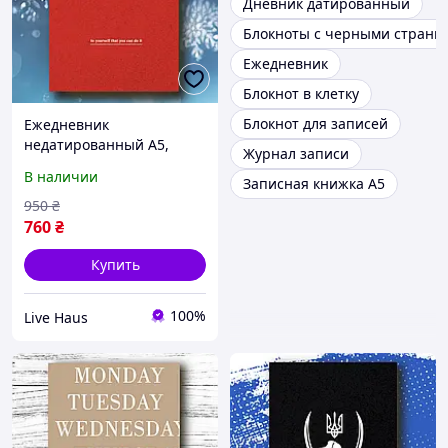
Дневник датированный
Блокноты с черными страни
Ежедневник
Блокнот в клетку
Блокнот для записей
Ежедневник
недатированный А5,
Журнал записи
мотивационный планер,
В наличии
Записная книжка А5
деловой блокнот для
бизнеса 208стр,
950
₴
органайзер (J24)
760
₴
Купить
100%
Live Haus