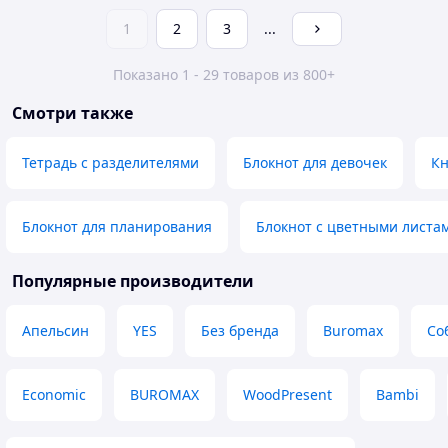
1
2
3
...
Показано 1 - 29 товаров из 800+
Смотри также
Тетрадь с разделителями
Блокнот для девочек
Кн
Блокнот для планирования
Блокнот с цветными листа
Популярные производители
Апельсин
YES
Без бренда
Buromax
Со
Economic
BUROMAX
WoodPresent
Bambi