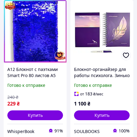
A12 Блокнот с паэтками
Блокнот-органайзер для
Smart Pro 80 листов А5
работы психолога. Зинько
синий записная книжка
Оксана
Готово к отправке
Готово к отправке
для заметок и зарисовок
блокнот для MAX14
183
от
₴
/мес
240
₴
229
₴
1 100
₴
Купить
Купить
91%
100%
WhisperBook
SOULBOOKS