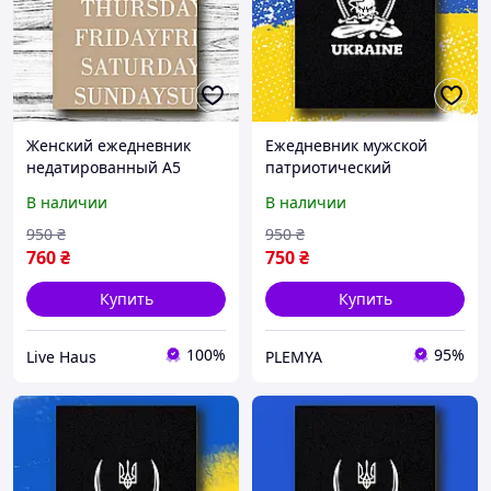
Женский ежедневник
Ежедневник мужской
недатированный А5
патриотический
бежевый,
UKRAINE, ежедневник А5
В наличии
В наличии
мотивационный деловой
недатированный,
блокнот органайзер
деловой блокнот 208стр
950
₴
950
₴
208стр, планер (J24)
/(P40)
760
₴
750
₴
Купить
Купить
100%
95%
Live Haus
PLEMYA