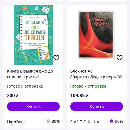
Книга Візьмися вже до
Блокнот А5
справи, трясця!
80арк,тв.обкл,акр.чорн(80
Щоденник, який
г/м2) ЗО-А5/80чб
Готово к отправке
Готово к отправке
допоможе досягнути
мети. Автор Моніка Свіні
200
₴
109
.85
₴
(Укр.) DC
Купить
Купить
89%
96%
HighBook
S V I T O K . UA