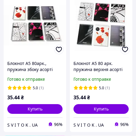
Блокнот А5 80арк.,
Блокнот А5 80 арк.
пружина збоку асорті
пружина верхня асорті
Готово к отправке
Готово к отправке
5.0
(1)
5.0
(1)
35
.44
₴
35
.44
₴
Купить
Купить
96%
96%
S V I T O K . UA
S V I T O K . UA