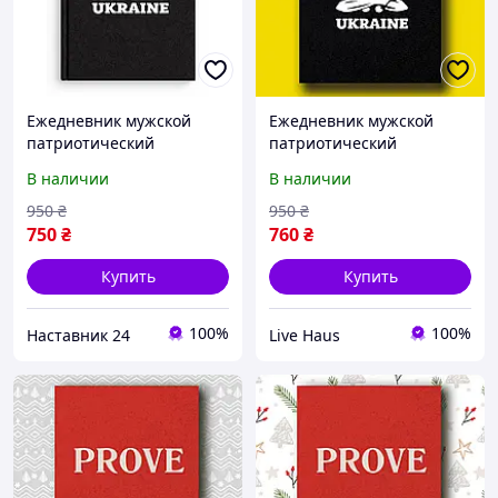
Ежедневник мужской
Ежедневник мужской
патриотический
патриотический
UKRAINE, ежедневник А5
UKRAINE, ежедневник А5
В наличии
В наличии
недатированный,
недатированный,
деловой блокнот
деловой блокнот
950
₴
950
₴
208страниц
208страниц (J24)
750
₴
760
₴
Купить
Купить
100%
100%
Наставник 24
Live Haus