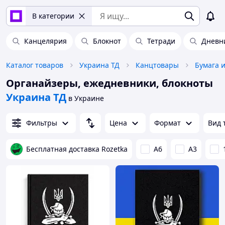
В категории
Канцелярия
Блокнот
Тетради
Дневн
Каталог товаров
Украина ТД
Канцтовары
Бумага 
Органайзеры, ежедневники, блокноты
Украина ТД
в Украине
Фильтры
Цена
Формат
Вид 
Бесплатная доставка Rozetka
А6
A3