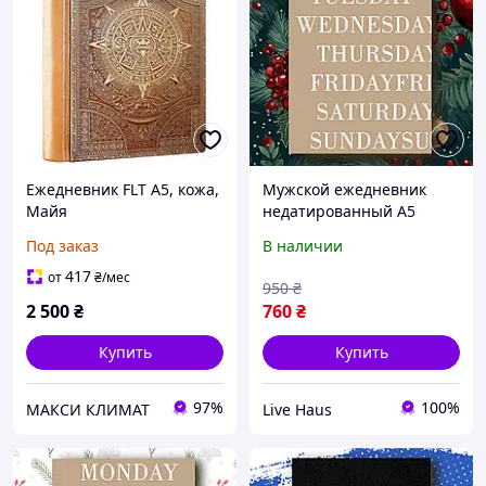
Ежедневник FLT А5, кожа,
Мужской ежедневник
Майя
недатированный А5
бежевый,
Под заказ
В наличии
мотивационный деловой
блокнот органайзер
417
от
₴
/мес
950
₴
208стр (J24)
2 500
₴
760
₴
Купить
Купить
97%
100%
МАКСИ КЛИМАТ
Live Haus