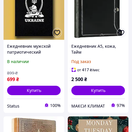
Ежедневник мужской
Ежедневник А5, кожа,
патриотический
Тайм
UKRAINE, ежедневник А5
В наличии
Под заказ
недатированный,
деловой блокнот 154стр
417
от
₴
/мес
899
₴
/(S15)
699
₴
2 500
₴
Купить
Купить
100%
97%
Status
МАКСИ КЛИМАТ