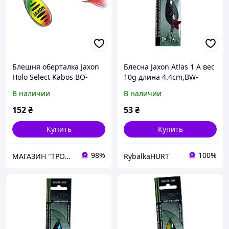
Блешня оберталка Jaxon
Блесна Jaxon Atlas 1 A вес
Holo Select Kabos BO-
10g длина 4.4cm,BW-
JXE3M
HNX1A
В наличии
В наличии
152
₴
53
₴
Купить
Купить
98%
100%
МАГАЗИН "ТРОФЕЙ" (Рибалка Спорт Туризм)
RybalkaHURT