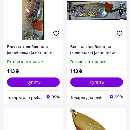
Блесна колеблющая
Блесна колеблющая
(колебалка) Jaxon holo-
(колебалка) Jaxon holo-
select 22 г 74 мм
select 42 г 84 мм
Готово к отправке
Готово к отправке
113
₴
113
₴
Купить
Купить
99%
99%
Товары для рыбалки. ЧП Рыбальченко
Товары для рыбалки. ЧП Рыбальченко