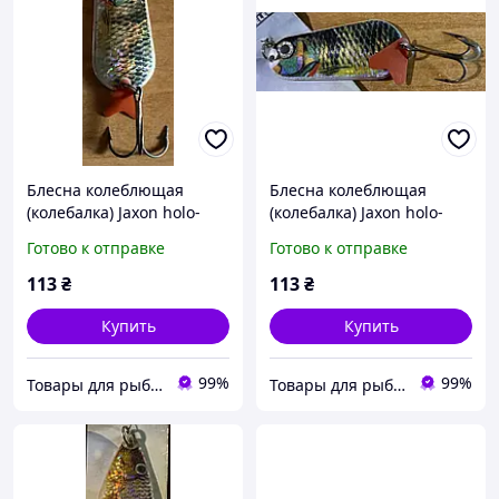
Блесна колеблющая
Блесна колеблющая
(колебалка) Jaxon holo-
(колебалка) Jaxon holo-
select 26 г, 68 мм
select 22 г, 55 мм
Готово к отправке
Готово к отправке
113
₴
113
₴
Купить
Купить
99%
99%
Товары для рыбалки. ЧП Рыбальченко
Товары для рыбалки. ЧП Рыбальченко