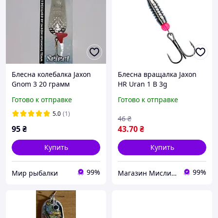
Блесна колебалка Jaxon
Блесна вращалка Jaxon
Gnom 3 20 грамм
HR Uran 1 B 3g
Готово к отправке
Готово к отправке
5.0
(1)
46
₴
95
₴
43
.70
₴
Купить
Купить
99%
99%
Мир рыбалки
Магазин Мисливець