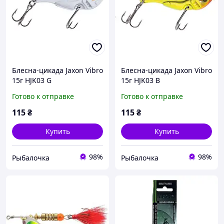
Блесна-цикада Jaxon Vibro
Блесна-цикада Jaxon Vibro
15г HJK03 G
15г HJK03 B
Готово к отправке
Готово к отправке
115
₴
115
₴
Купить
Купить
98%
98%
Рыбалочка
Рыбалочка