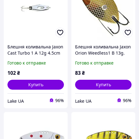
Блешня коливальна Jaxon
Блешня коливальна Jaxon
Cast Turbo 1 A 12g 4.5cm
Orion Weedless1 B 13g.
5cm. (незачіпляйка)
Готово к отправке
Готово к отправке
102
₴
83
₴
Купить
Купить
96%
96%
Lake UA
Lake UA