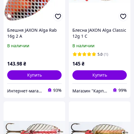
Блешня JAXON Alga Rab
Блесна JAXON Alga Classic
16g 2 A
12g 1 C
В наличии
В наличии
5.0
(1)
143
.98
₴
145
₴
Купить
Купить
93%
99%
Интернет-магазин "Wildfisherman"
Магазин "Карпан"