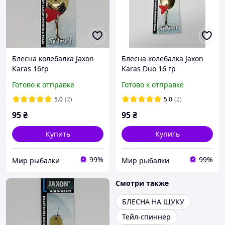
Блесна колебалка Jaxon
Блесна колебалка Jaxon
Karas 16гр
Karas Duo 16 гр
Готово к отправке
Готово к отправке
5.0
(2)
5.0
(2)
95
₴
95
₴
Купить
Купить
99%
99%
Мир рыбалки
Мир рыбалки
Смотри также
БЛЕСНА НА ЩУКУ
Тейл-спиннер