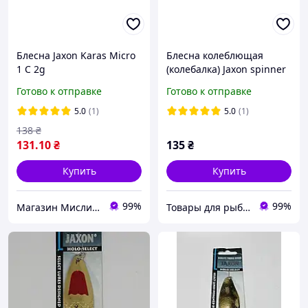
Блесна Jaxon Karas Micro
Блесна колеблющая
1 C 2g
(колебалка) Jaxon spinner
extra 20 г, 73 мм
Готово к отправке
Готово к отправке
5.0
(1)
5.0
(1)
138
₴
131
.10
₴
135
₴
Купить
Купить
99%
99%
Магазин Мисливець
Товары для рыбалки. ЧП Рыбальченко