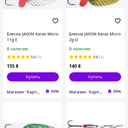
Блесна JAXON Karas Micro
Блесна JAXON Karas Micro
11g E
2g D
В наличии
В наличии
5.0
(1)
5.0
(1)
155
₴
140
₴
Купить
Купить
99%
99%
Магазин "Карпан"
Магазин "Карпан"