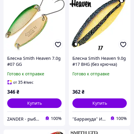
Блесна Smith Heaven 7.0g
Блесна Smith Heaven 9.0g
#07 GG
#17 BHG (без крючка)
Готово к отправке
Готово к отправке
35
от
₴
/мес
346
₴
362
₴
Купить
Купить
100%
100%
ZANDER - рыболовный интернет-магазин
"Барракуда" Интернет-магазин