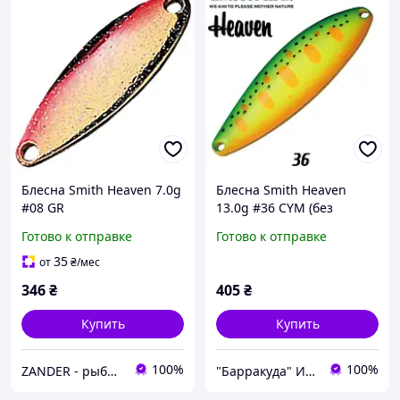
Блесна Smith Heaven 7.0g
Блесна Smith Heaven
#08 GR
13.0g #36 CYM (без
крючка)
Готово к отправке
Готово к отправке
35
от
₴
/мес
346
₴
405
₴
Купить
Купить
100%
100%
ZANDER - рыболовный интернет-магазин
"Барракуда" Интернет-магазин