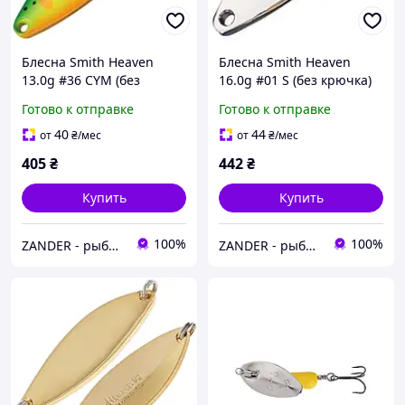
Блесна Smith Heaven
Блесна Smith Heaven
13.0g #36 CYM (без
16.0g #01 S (без крючка)
крючка)
Готово к отправке
Готово к отправке
40
44
от
₴
/мес
от
₴
/мес
405
₴
442
₴
Купить
Купить
100%
100%
ZANDER - рыболовный интернет-магазин
ZANDER - рыболовный интернет-магазин