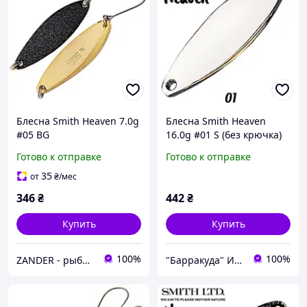
Блесна Smith Heaven 7.0g
Блесна Smith Heaven
#05 BG
16.0g #01 S (без крючка)
Готово к отправке
Готово к отправке
35
от
₴
/мес
346
₴
442
₴
Купить
Купить
100%
100%
ZANDER - рыболовный интернет-магазин
"Барракуда" Интернет-магазин