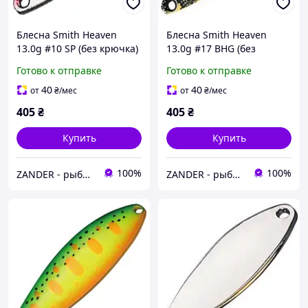
Блесна Smith Heaven
Блесна Smith Heaven
13.0g #10 SP (без крючка)
13.0g #17 BHG (без
крючка)
Готово к отправке
Готово к отправке
40
40
от
₴
/мес
от
₴
/мес
405
₴
405
₴
Купить
Купить
100%
100%
ZANDER - рыболовный интернет-магазин
ZANDER - рыболовный интернет-магазин