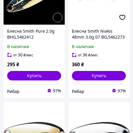
Блесна Smith Pure 2.0g
Блесна Smith Niakis
BHG,5462412
48mm 3.0g 07 BG,5462273
В наличии
В наличии
30
36
от
₴
/мес
от
₴
/мес
295
₴
360
₴
Купить
Купить
97%
97%
Рибар
Рибар