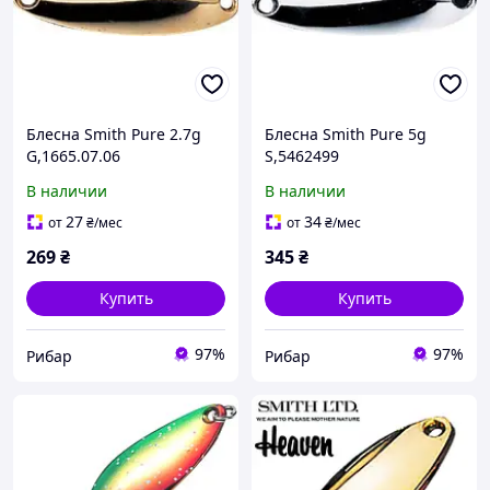
Блесна Smith Pure 2.7g
Блесна Smith Pure 5g
G,1665.07.06
S,5462499
В наличии
В наличии
27
34
от
₴
/мес
от
₴
/мес
269
₴
345
₴
Купить
Купить
97%
97%
Рибар
Рибар