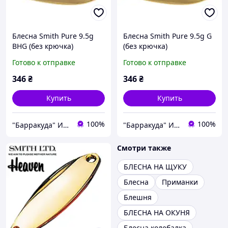
Блесна Smith Pure 9.5g
Блесна Smith Pure 9.5g G
BHG (без крючка)
(без крючка)
Готово к отправке
Готово к отправке
346
₴
346
₴
Купить
Купить
100%
100%
"Барракуда" Интернет-магазин
"Барракуда" Интернет-магазин
Смотри также
БЛЕСНА НА ЩУКУ
Блесна
Приманки
Блешня
БЛЕСНА НА ОКУНЯ
Блесна колебалка