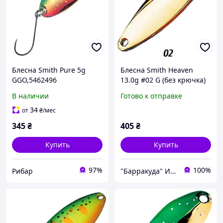
Блесна Smith Pure 5g
Блесна Smith Heaven
GGO,5462496
13.0g #02 G (без крючка)
В наличии
Готово к отправке
34
от
₴
/мес
345
₴
405
₴
Купить
Купить
97%
100%
Рибар
"Барракуда" Интернет-магазин