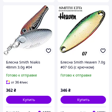
Блесна Smith Niakis
Блесна Smith Heaven 7.0g
48mm 3.0g #04
#07 GG (с крючком)
Готово к отправке
Готово к отправке
36
от
₴
/мес
362
₴
346
₴
Купить
Купить