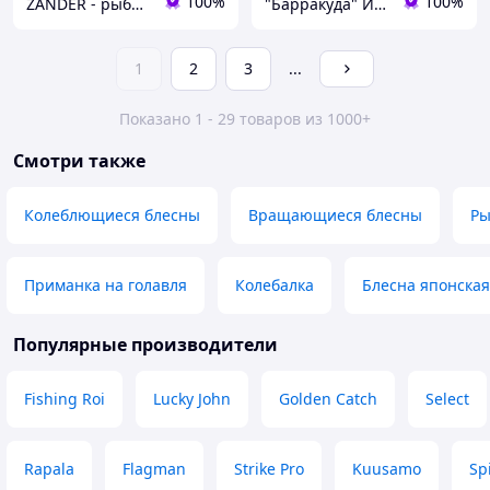
100%
100%
ZANDER - рыболовный интернет-магазин
"Барракуда" Интернет-магазин
1
2
3
...
Показано 1 - 29 товаров из 1000+
Смотри также
Колеблющиеся блесны
Вращающиеся блесны
Ры
Приманка на голавля
Колебалка
Блесна японская
Популярные производители
Fishing Roi
Lucky John
Golden Catch
Select
Rapala
Flagman
Strike Pro
Kuusamo
Sp