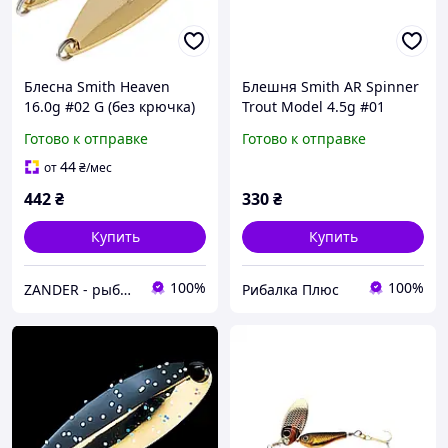
Блесна Smith Heaven
Блешня Smith AR Spinner
16.0g #02 G (без крючка)
Trout Model 4.5g #01
Готово к отправке
Готово к отправке
44
от
₴
/мес
442
₴
330
₴
Купить
Купить
100%
100%
ZANDER - рыболовный интернет-магазин
Рибалка Плюс