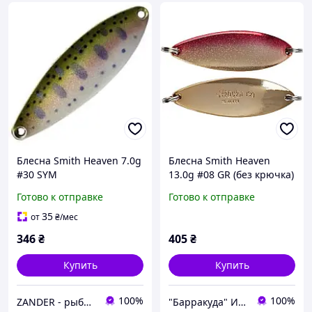
Блесна Smith Heaven 7.0g
Блесна Smith Heaven
#30 SYM
13.0g #08 GR (без крючка)
Готово к отправке
Готово к отправке
35
от
₴
/мес
346
₴
405
₴
Купить
Купить
100%
100%
ZANDER - рыболовный интернет-магазин
"Барракуда" Интернет-магазин