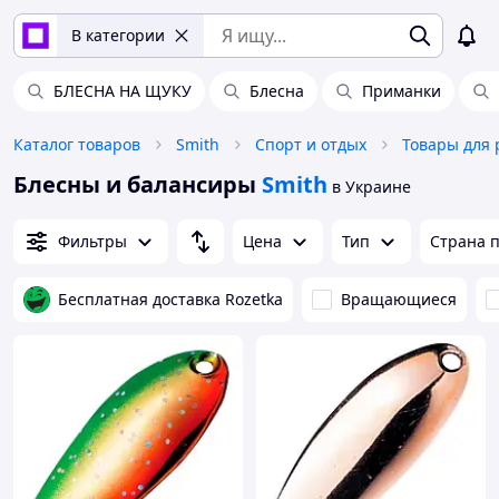
В категории
БЛЕСНА НА ЩУКУ
Блесна
Приманки
Каталог товаров
Smith
Спорт и отдых
Товары для
Блесны и балансиры
Smith
в Украине
Фильтры
Цена
Тип
Страна 
Бесплатная доставка Rozetka
Вращающиеся