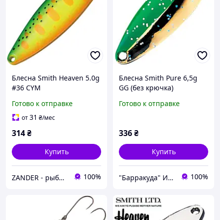
Блесна Smith Heaven 5.0g
Блесна Smith Pure 6,5g
#36 CYM
GG (без крючка)
Готово к отправке
Готово к отправке
31
от
₴
/мес
314
₴
336
₴
Купить
Купить
100%
100%
ZANDER - рыболовный интернет-магазин
"Барракуда" Интернет-магазин