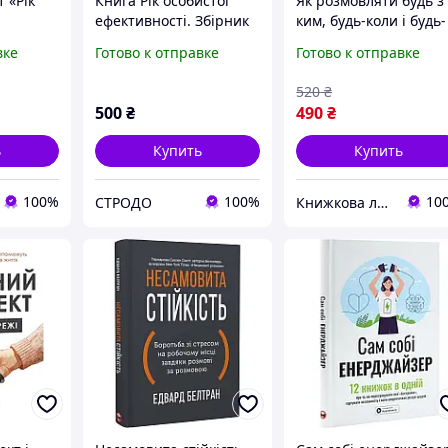
 «Рік
Книга Рік особистої
Як розмовляти будь з
ефективності. Збірник
ким, будь-коли і будь-
№3. Продуктивно
де. Секрети успішног
вке
Готово к отправке
Готово к отправке
мовою)
взаємодію з іншими.
спілкування Ларрі Кін
Автор - Smart reading
Білл Ґілберт
520
₴
(Моноліт)
500
₴
490
₴
ь
Купить
Купить
100%
100%
10
СТРОДО
Книжкова лавка