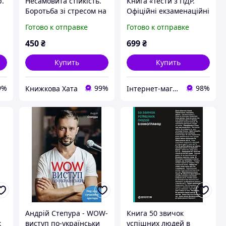
р.
Несамовита стійкість.
Книга «Тести з ПДР.
Боротьба зі стресом на
Офіційні екзаменаційні
робочому місці завдяки
запитання для
Готово к отправке
Готово к отправке
розмові за розмовою
складання іспитів за
всіма категоріями (34-е
450
₴
699
₴
видання перероблене і
Купить
Купить
9%
99%
98%
Книжкова Хата
Інтернет-магазин "BIZLIT"
Андрій Степура - WOW-
Книга 50 звичок
к
виступ по-українськи
успішних людей в