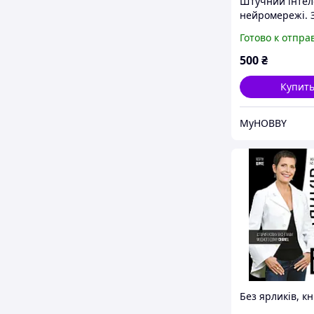
Штучний інтеле
нейромережі. 
самарі (україн
Готово к отпра
мовою) + ауді
500
₴
Купит
MyHOBBY
Без ярликів, кн