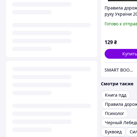
Правила доро
руху України 2
ілюстраціях
Готово к отпра
129
₴
Купит
SMART BOOK - Книги, комікси
Смотри также
Книга пдд
Психолог
Черный Лебед
Буквоед
Сил