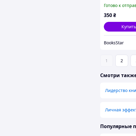
зараз
Готово к отпра
350
₴
Купит
BooksStar
1
2
Смотри такж
Лидерство кн
Личная эффек
Популярные 