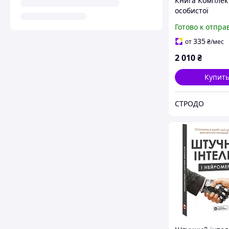
Книга Комплект
особистої
ефективності»
Готово к отпра
(українською 
(Моноліт)
335
от
₴
/мес
2 010
₴
Купит
СТРОДО