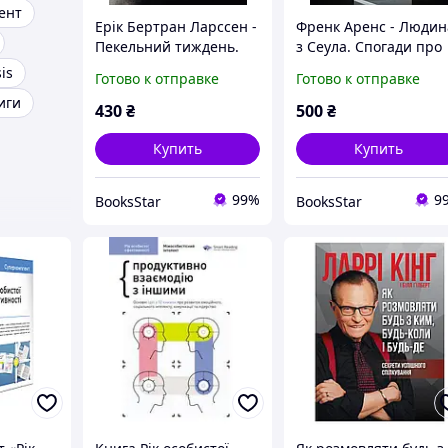
ент
Ерік Бертран Ларссен -
Френк Аренс - Людин
Пекельний тиждень.
з Сеула. Спогади про
Сім днів, що змінять
машини, культуру,
is
Готово к отправке
Готово к отправке
твоє життя
кризу та несподівані
иги
веселощі у
430
₴
500
₴
корейському
корпоратив
Купить
Купить
99%
9
BooksStar
BooksStar