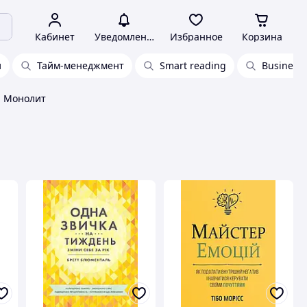
Кабинет
Уведомления
Избранное
Корзина
и
Тайм-менеджмент
Smart reading
Business 
и Монолит