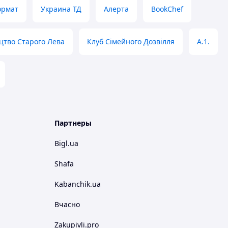
ормат
Украина ТД
Алерта
BookChef
цтво Старого Лева
Клуб Сімейного Дозвілля
A.1.
Партнеры
Bigl.ua
Shafa
Kabanchik.ua
Вчасно
Zakupivli.pro