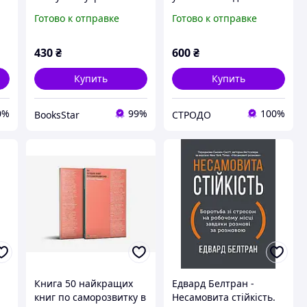
ми
інфографіці (Моноліт)
Готово к отправке
Готово к отправке
430
₴
600
₴
Купить
Купить
0%
99%
100%
BooksStar
СТРОДО
Книга 50 найкращих
Едвард Белтран -
книг по саморозвитку в
Несамовита стійкість.