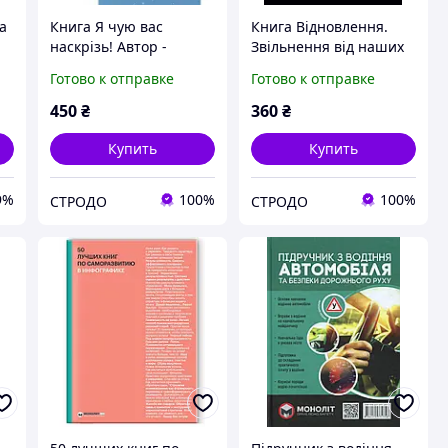
а
Книга Я чую вас
Книга Відновлення.
наскрізь! Автор -
Звільнення від наших
Гоулстон Марк
залежностей. Автор -
Готово к отправке
Готово к отправке
(Моноліт)
Расселл Бренд
(Моноліт)
450
₴
360
₴
Купить
Купить
9%
100%
100%
СТРОДО
СТРОДО