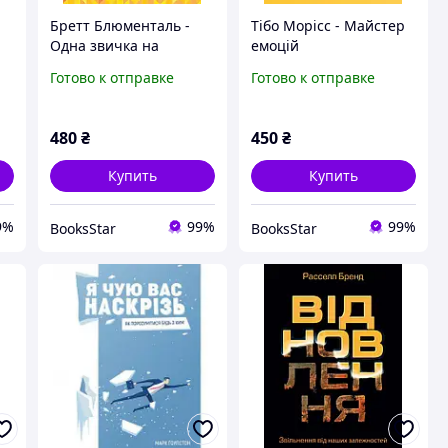
Бретт Блюменталь -
Тібо Морісс - Майстер
Одна звичка на
емоцій
тиждень
Готово к отправке
Готово к отправке
480
₴
450
₴
Купить
Купить
9%
99%
99%
BooksStar
BooksStar