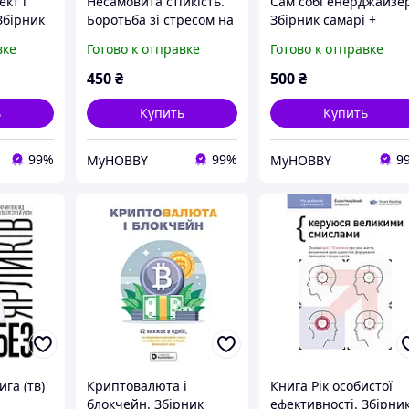
кт і
Несамовита стійкість.
Сам собі енерджайзе
Збірник
Боротьба зі стресом на
Збірник самарі +
ською
робочому місці завдяки
аудіокнига
вке
Готово к отправке
Готово к отправке
окнижка
розмові за розмовою
450
₴
500
₴
ь
Купить
Купить
99%
99%
9
MyHOBBY
MyHOBBY
ига (тв)
Криптовалюта і
Книга Рік особистої
блокчейн. Збірник
ефективності. Збірни