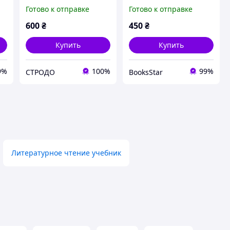
інфографіці (Моноліт)
Боротьба зі стресом на
Готово к отправке
Готово к отправке
.
(рос.)
робочому місці завдяки
розмові за розмовою
600
₴
450
₴
Купить
Купить
9%
100%
99%
СТРОДО
BooksStar
Литературное чтение учебник