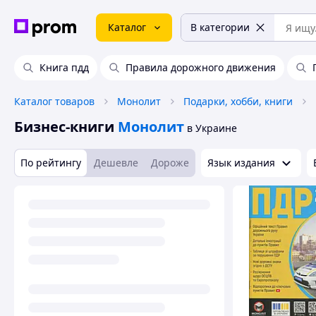
Каталог
В категории
Книга пдд
Правила дорожного движения
Каталог товаров
Монолит
Подарки, хобби, книги
Бизнес-книги
Монолит
в Украине
По рейтингу
Дешевле
Дороже
Язык издания