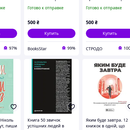
самарі + аудіокнижка
№4. Керуюся велики
вке
Готово к отправке
Готово к отправке
смислами. Автор -
Smart reading
(Моноліт)
500
₴
500
₴
ь
Купить
Купить
97%
99%
10
BooksStar
СТРОДО
 Ніколь
Книга 50 звичок
Яким буде завтра. 12
ут, пиши
успішних людей в
книжок в одній, що