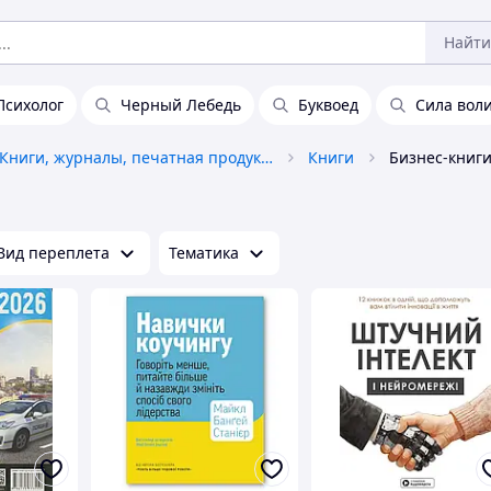
Найти
Психолог
Черный Лебедь
Буквоед
Сила вол
Книги, журналы, печатная продукция
Книги
Бизнес-книг
Вид переплета
Тематика