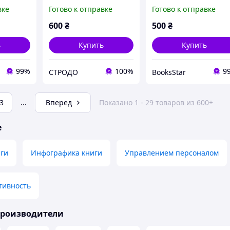
інфографіці (Моноліт)
допоможуть досягти
вке
Готово к отправке
Готово к отправке
(рос.)
успіху в буремні часи
Збірник самарі +
600
₴
500
₴
аудіокнижка
ь
Купить
Купить
99%
100%
9
СТРОДО
BooksStar
3
...
Вперед
Показано 1 - 29 товаров из 600+
е
иги
Инфографика книги
Управлением персоналом
тивность
производители