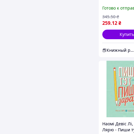
Готово к отпра
345
.50
₴
259
.12
₴
Купит
📕Книжный ряд
Наомі Девіс Лі,
Лярю - Пиши т