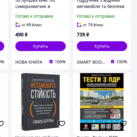
50 лучших книг по
Підручник з водіння
саморазвитию в
автомобіля та безпеки
о
инфографике
дорожнього руку Є.
Готово к отправке
Готово к отправке
г,
Козаков
49
74
от
₴
/мес
от
₴
/мес
490
₴
739
₴
Купить
Купить
0%
100%
100%
НОВА КНИГА
SMART BOOK - Книги, комікси