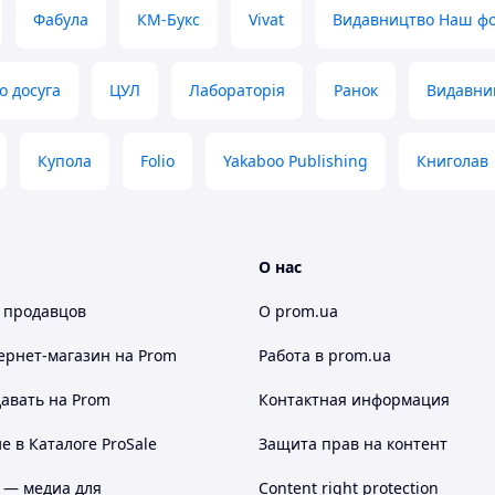
Фабула
КМ-Букс
Vivat
Видавництво Наш ф
о досуга
ЦУЛ
Лабораторія
Ранок
Видавни
Купола
Folio
Yakaboo Publishing
Книголав
О нас
 продавцов
О prom.ua
ернет-магазин
на Prom
Работа в prom.ua
авать на Prom
Контактная информация
 в Каталоге ProSale
Защита прав на контент
 — медиа для
Content right protection