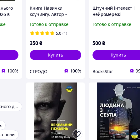
жнього
Книга Навички
Штучний інтелект і
026 в
коучингу. Автор -
нейромережі
Майкл Банґей Станієр
вке
Готово к отправке
Готово к отправке
(Моноліт)
5.0
(1)
350
₴
500
₴
ь
Купить
Купить
100%
100%
9
СТРОДО
BooksStar
Правила дорожного движения
ь
а воли