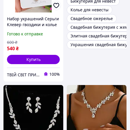
Бижутерия для невест
Колье для невесты
Свадебное ожерелье
Набор украшений Серьги
Клевер гвоздики и колье
Свадебная бижутерия с жем
с черным клевером
Готово к отправке
Элитная свадебная бижутер
комплект медицинское
золото ювелирная
600
₴
Украшения свадебная бижут
бижутерия позолота
540
₴
Купить
100%
ТВІЙ СВІТ ПРИКРАС