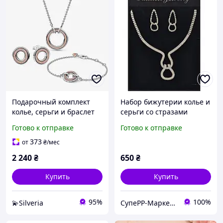
Подарочный комплект
Набор бижутерии колье и
колье, серьги и браслет
серьги со стразами
"Изысканный дуэт"
серебристый вечерний
Готово к отправке
Готово к отправке
блеск
373
от
₴
/мес
2 240
₴
650
₴
Купить
Купить
95%
100%
💫Silveria
СупеРР-Маркет Корисних Товарів