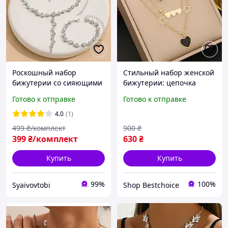
Роскошный набор
Стильный набор женской
бижутерии со сияющими
бижутерии: цепочка
кристаллами
(ожерелье) и серьги
Готово к отправке
Готово к отправке
серебристый
4.0
(1)
499
₴/комплект
900
₴
399
₴/комплект
630
₴
Купить
Купить
99%
100%
Syaivovtobi
Shop Bestchoiсe