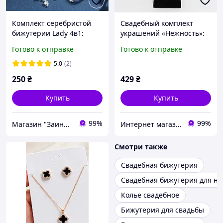
Комплект серебристой
Свадебный комплект
бижутерии Lady 4в1:
украшений «Нежность»:
женское колье, серьги,
изысканное колье и
Готово к отправке
Готово к отправке
браслет и кольцо
серьги для невесты
(серебристый) и на
5.0
(2)
выпускной BLAGOY-ART
250
₴
429
₴
KN00106-1
Купить
Купить
99%
99%
Магазин "Заинька"
Интернет магазин BLAGOY-ART
Смотри также
Свадебная бижутерия
Свадебная бижутерия для не
Колье свадебное
Бижутерия для свадьбы