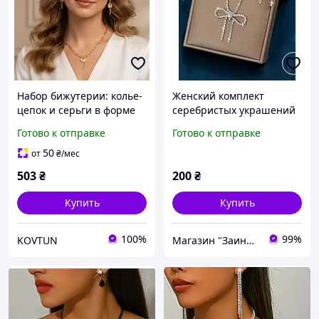
Набор бижутерии: колье-
Женский комплект
цепок и серьги в форме
серебристых украшений
ключей, цвет золотистый
Бантики: колье и серьги |
Готово к отправке
Готово к отправке
набор женской
бижутерии
50
от
₴
/мес
503
₴
200
₴
Купить
Купить
100%
99%
KOVTUN
Магазин "Заинька"