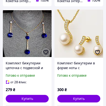
100%
100%
Кокетка Інтернет Магазин
Кокетка Інтернет Магазин
Комплект бижутерии
Комплект бижутерии в
цепочка с подвеской и
форме ноты с
серьги- подвески с синим
жемчужными вставками
Готово к отправке
Готово к отправке
кристаллом и стразами
и золотым покрытием
28
от
₴
/мес
279
₴
300
₴
Купить
Купить