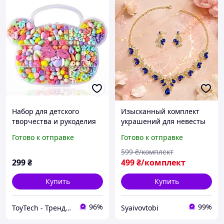
Набор для детского
Изысканный комплект
творчества и рукоделия
украшений для невесты
350 бусын для
колье и серьги
Готово к отправке
Готово к отправке
изготовления браслетов,
золотистый с синим
украшений, колье,
599
₴/комплект
бижутерии
299
₴
499
₴/комплект
Купить
Купить
96%
99%
ToyTech - Трендовые Игрушки и Гаджеты 2025
Syaivovtobi