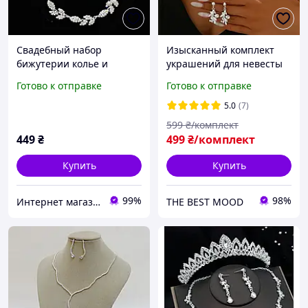
Свадебный набор
Изысканный комплект
бижутерии колье и
украшений для невесты
серьги с камнями
колье и серьги
Готово к отправке
Готово к отправке
Листочки на серебристой
основе BLAGOY-ART
5.0
(7)
KN00111-1
599
₴/комплект
449
₴
499
₴/комплект
Купить
Купить
99%
98%
Интернет магазин BLAGOY-ART
THE BEST MOOD