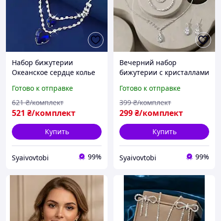
Набор бижутерии
Вечерний набор
Океанское сердце колье
бижутерии с кристаллами
серьги
4 в 1 колье, серьги,
Готово к отправке
Готово к отправке
браслет и кольца
621
₴/комплект
399
₴/комплект
521
₴/комплект
299
₴/комплект
Купить
Купить
99%
99%
Syaivovtobi
Syaivovtobi