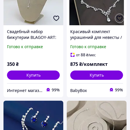
Свадебный набор
Красивый комплект
бижутерии BLAGOY-ART:
украшений для невесты /
Нежное асимметричное
корона, серьги и
Готово к отправке
Готово к отправке
колье и серьги со
подвеска.
стразами, серебристый
88
от
₴
/мес
(KN00079-1)
350
₴
875
₴/комплект
Купить
Купить
99%
99%
Интернет магазин BLAGOY-ART
BabyBox