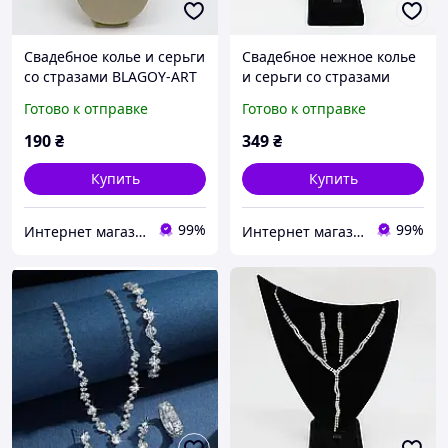
Свадебное колье и серьги
Свадебное нежное колье
со стразами BLAGOY-ART
и серьги со стразами
RU80663-1, праздничный
BLAGOY-ART KN00089-1,
Готово к отправке
Готово к отправке
набор бижутерии для
серебристый набор
невесты
украшений для невесты
190
₴
349
₴
Купить
Купить
99%
99%
Интернет магазин BLAGOY-ART
Интернет магазин BLAGOY-ART