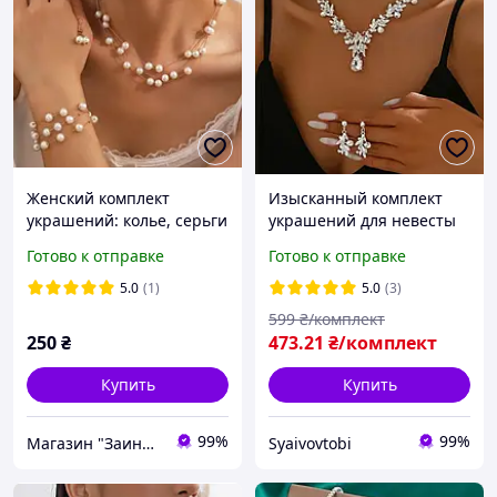
Женский комплект
Изысканный комплект
украшений: колье, серьги
украшений для невесты
и браслет | набор
колье и серьги
Готово к отправке
Готово к отправке
бижутерии с
Серебристый
жемчужинами
5.0
(1)
5.0
(3)
599
₴/комплект
250
₴
473
.21
₴/комплект
Купить
Купить
99%
99%
Магазин "Заинька"
Syaivovtobi