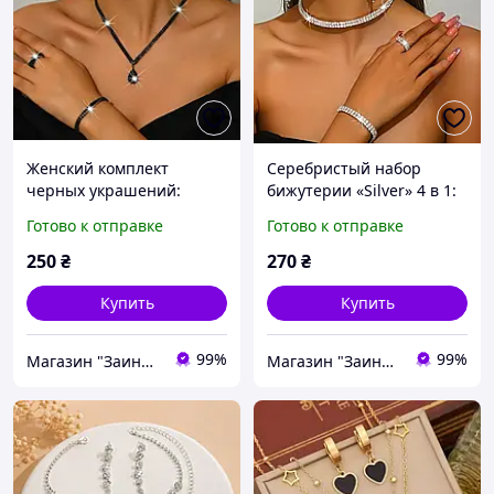
Женский комплект
Серебристый набор
черных украшений:
бижутерии «Silver» 4 в 1:
колье, браслет, серьги и
колье-чокер, серьги,
Готово к отправке
Готово к отправке
кольцо | набор женской
браслет и кольцо
бижутерии
250
₴
270
₴
Купить
Купить
99%
99%
Магазин "Заинька"
Магазин "Заинька"