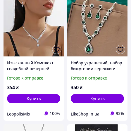
Изысканный Комплект
Нобор украшений, набор
свадебной вечерней
бижутерии сережки и
бижутерии колье и
колье
Готово к отправке
Готово к отправке
серьги
354
₴
350
₴
Купить
Купить
100%
93%
LeopolisMix
LikeShоp in ua