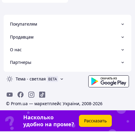
Покупателям
Продавцам
О нас
Партнеры
Тема
-
светлая
BETA
© Prom.ua — маркетплейс України, 2008-2026
Насколько
Рассказать
удобно на проме?