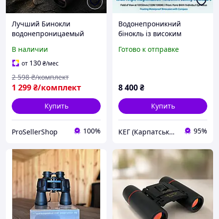
Лучший Бинокли
Водонепроникний
водонепроницаемый
бінокль із високим
туристические Бинокли с
збільшенням 10x50 HD із
В наличии
Готово к отправке
большим увеличением
компасом військовий
Профессиональный
бінокль
130
от
₴
/мес
бинокль с высоким
2 598
₴/комплект
регулируемым зумом
1 299
₴/комплект
8 400
₴
Купить
Купить
100%
95%
ProSellerShop
КЕГ (Карпатська Енергетична Група)