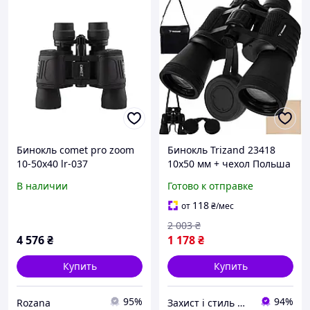
Бинокль comet pro zoom
Бинокль Trizand 23418
10-50x40 lr-037
10x50 мм + чехол Польша
В наличии
Готово к отправке
118
от
₴
/мес
2 003
₴
4 576
₴
1 178
₴
Купить
Купить
95%
94%
Rozana
Захист і стиль — в одному магазині