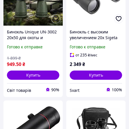
Бинокль Unique UN-3002
Бинокль с высоким
20х50 для охоты и
увеличением 20х Sigeta
туризма
Farland 20х50, черный
Готово к отправке
Готово к отправке
водонепроницаемый с
/Svart/ -stunning-
высоким увеличением
products-for-life-
235
от
₴
/мес
1 899
₴
949
.50
₴
2 349
₴
Купить
Купить
90%
100%
Cвіт товарів
Svart