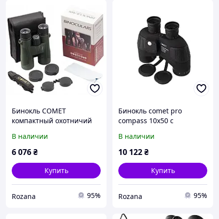
Бинокль COMET
Бинокль comet pro
компактный охотничий
compass 10x50 с
военный HD ночной
электронным компасом
В наличии
В наличии
10x42
lr-039b
6 076
₴
10 122
₴
Купить
Купить
95%
95%
Rozana
Rozana