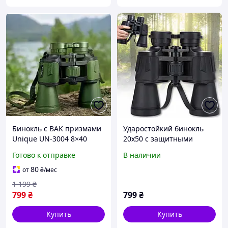
Бинокль с BAK призмами
Ударостойкий бинокль
Unique UN-3004 8×40
20x50 с защитными
компактный
крышками на объективы
Готово к отправке
В наличии
любительский бинокль
и окуляры BEDELL
для туризма и охоты
80
от
₴
/мес
1 199
₴
799
₴
799
₴
Купить
Купить