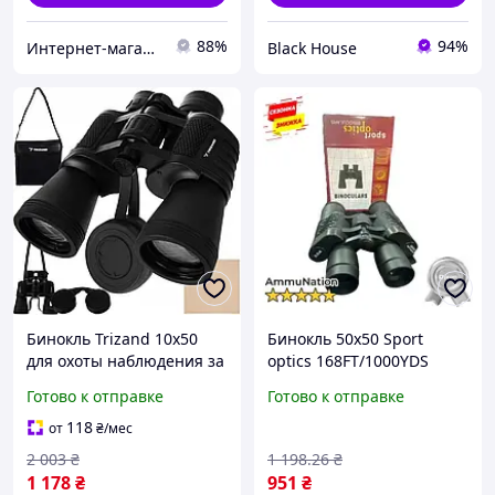
88%
94%
Интернет-магазин "Vel24"
Black House
Бинокль Trizand 10x50
Бинокль 50x50 Sport
для охоты наблюдения за
optics 168FT/1000YDS
природой компактный
Аммуниция для
Готово к отправке
Готово к отправке
легкий с чехлом
наблюдения и
ориентировки
118
от
₴
/мес
2 003
₴
1 198
.26
₴
1 178
₴
951
₴