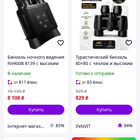
Бинокль ночного видения
Туристический бинокль
NV400B 8139 с высоким
80×80 с чехлом и высоким
увеличением и
увеличением для охоты,
В наличии
Готово к отправке
инфракрасной
туризма и наблюдений
подсветкой для охоты и
10439
811
83
от
₴
/мес
от
₴
/мес
туризма
10 135
₴
929
₴
8 108
₴
829
₴
Купить
Купить
85%
94%
Інтернет-магазин SALE TOOLS
INNVIT