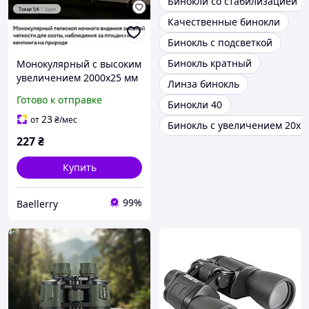
Бинокли со стабилизацией
Качественные бинокли
Бинокль с подсветкой
Бинокль кратный
Монокулярный с высоким
увеличением 2000x25 мм
Линза бинокль
Готово к отправке
Бинокли 40
23
от
₴
/мес
Бинокль с увеличением 20x
227
₴
Купить
99%
Baellerry