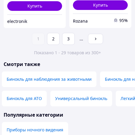
Купить
Купить
95%
Rozana
electronik
1
2
3
...
Показано 1 - 29 товаров из 300+
Смотри также
Бинокль для наблюдения за животными
Бинокль для 
Бинокль для АТО
Универсальный бинокль
Легкий
Популярные категории
Приборы ночного видения