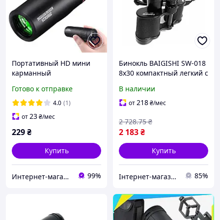
Портативный HD мини
Бинокль BAIGISHI SW-018
карманный
8x30 компактный легкий с
монокулярный телескоп с
высоким увеличением
Готово к отправке
В наличии
высоким увеличением
для наблюдения на
природе
218
4.0
(1)
от
₴
/мес
23
от
₴
/мес
2 728
.75
₴
229
₴
2 183
₴
Купить
Купить
99%
85%
Интернет-магазин "VTRENDI"
Інтернет-магазин SALE TOOLS