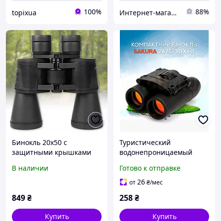
100%
88%
topixua
Интернет-магазин "Vel24"
Бинокль 20x50 с
Туристический
защитными крышками
водонепроницаемый
125M/1000M BEDELL
бинокль 2675-2 30x60 с
В наличии
Готово к отправке
высоким увеличением
x30 6364
26
от
₴
/мес
849
₴
258
₴
Купить
Купить