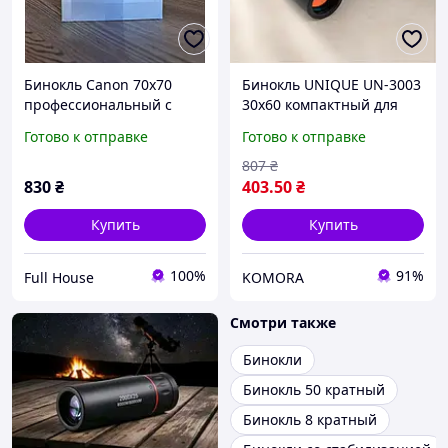
Бинокль Canon 70x70
Бинокль UNIQUE UN-3003
профессиональный с
30x60 компактный для
высокой кратностью
охоты рыбалки туристов с
Готово к отправке
Готово к отправке
увеличения для охоты,
высоким качеством и
туризма и наблюдений
увеличением
807
₴
830
₴
403
.50
₴
Купить
Купить
100%
91%
Full House
KOMORA
Смотри также
Бинокли
Бинокль 50 кратный
Бинокль 8 кратный