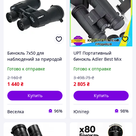
Бинокль 7x50 для
UPT Портативный
наблюдений за природой
бинокль Adler Best Mix
спортом и активным
Focus 10х42 BaK4 для
Готово к отправке
Готово к отправке
отдыхом с чехлом и
наблюдения за природой
защитой от повреждений
с высоким увеличение
2 160
₴
3 498
.75
₴
FLAME
UPT66-B
1 440
₴
2 805
₴
Купить
Купить
96%
98%
Веселка
Юпітер