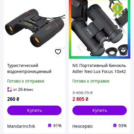
Туристический
NS Портативный бинокль
водонепроницаемый
Adler Neo Lux Focus 10х42
бинокль 2675-2 30x60 с
BaK4 для наблюдения за
Готово к отправке
Готово к отправке
высоким увеличением
природой с высоким
6364
увеличением 25Neo-ss
26
от
₴
/мес
3 498
.75
₴
260
₴
2 805
₴
Купить
Купить
91%
93%
Mandarinchik
Неосервіс