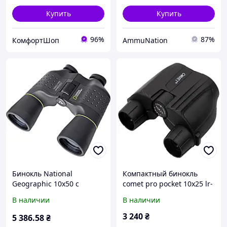
Купить
Купить
96%
87%
КомфортШоп
AmmuNation
Бинокль National
Компактный бинокль
Geographic 10x50 с
comet pro pocket 10x25 lr-
призмами Порро, защита
082b
В наличии
В наличии
от брызг, диоптрийная
коррекция, резиновая
3 240
₴
5 386
.58
₴
окантовка