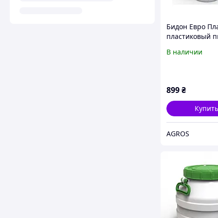
Бидон Евро Пл
пластиковый 
с зеленой кры
В наличии
899
₴
Купит
AGROS