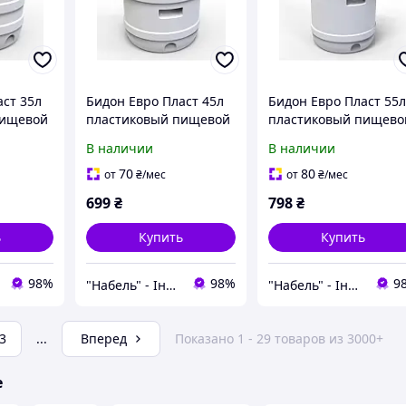
аст 35л
Бидон Евро Пласт 45л
Бидон Евро Пласт 55
пищевой
пластиковый пищевой
пластиковый пищево
шкой
с зеленой крышкой
с зеленой крышкой
В наличии
В наличии
70
80
от
₴
/мес
от
₴
/мес
699
₴
798
₴
ь
Купить
Купить
98%
98%
9
"Набель" - Інтернет магазин
"Набель" - Інтернет магазин
3
...
Вперед
Показано 1 - 29 товаров из 3000+
е