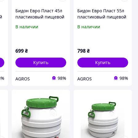
л
Бидон Евро Пласт 45л
Бидон Евро Пласт 55л
й
пластиковый пищевой
пластиковый пищевой
с зеленой крышкой
с зеленой крышкой
В наличии
В наличии
699
₴
798
₴
Купить
Купить
8%
98%
98%
AGROS
AGROS