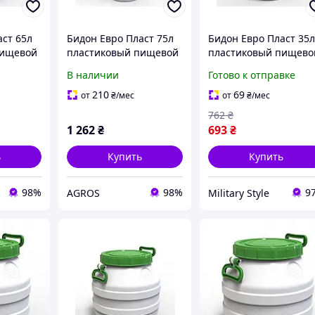
аст 65л
Бидон Евро Пласт 75л
Бидон Евро Пласт 35
пищевой
пластиковый пищевой
пластиковый пищево
шкой
с зеленой крышкой
с зеленой крышкой 1
В наличии
Готово к отправке
210
69
от
₴
/мес
от
₴
/мес
762
₴
1 262
₴
693
₴
ь
Купить
Купить
98%
98%
9
AGROS
Military Style