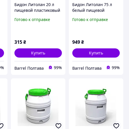
л
Бидон Литолан 20 л
Бидон Литолан 75 л
пищевой пластиковый
белый пищевой
ом
с дужкой (без
пластиковый с синей
Готово к отправке
Готово к отправке
прокладки под
крышкой (Европласт)
крышкой)
315
₴
949
₴
Купить
Купить
9%
99%
99%
Barrel Полтава
Barrel Полтава