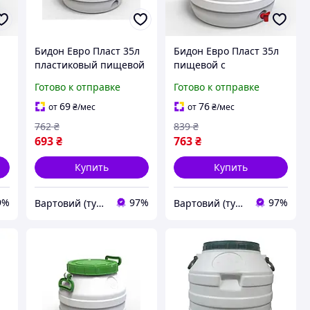
л
Бидон Евро Пласт 35л
Бидон Евро Пласт 35л
пластиковый пищевой
пищевой с
с зеленой крышкой
пластиковым краном
Готово к отправке
Готово к отправке
-
(1734-vart)
зеленая крышка (1734-
vart)
69
76
от
₴
/мес
от
₴
/мес
762
₴
839
₴
693
₴
763
₴
Купить
Купить
9%
97%
97%
Вартовий (туризм, охота и кемпинг)
Вартовий (туризм, охота и кемпинг)