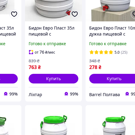
аст 35л
Бидон Евро Пласт 35л
Бидон Евро Пласт 10
пищевой
пищевой с
дужка пищевой с
шкой
пластиковым краном
пластиковым краник
вке
Готово к отправке
Готово к отправке
зеленая крышка [1734-
(без прокладки под
liht]
крышкой)
76
от
₴
/мес
5.0
(25)
839
₴
348
₴
763
₴
278
₴
ь
Купить
Купить
99%
99%
9
Ліхтар
Barrel Полтава