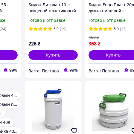
 55 л
Бидон Литолан 10 л
Бидон Евро Пласт 20
й
пищевой пластиковый
дужка пищевой с
 синей
со скобкой (без
пластиковым краник
вке
Готово к отправке
Готово к отправке
пласт)
прокладки под
(без прокладки под
крышкой)
крышкой)
(24)
5.0
(19)
5.0
(12)
460
₴
226
₴
368
₴
ь
Купить
Купить
99%
99%
9
Barrel Полтава
Barrel Полтава
Бидон пластиковый 40 л
Бидон пластиковый пищевой 20 л
ы
й 40л
Бидон нержавейка 40 л