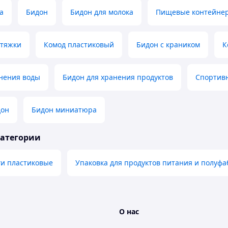
а
Бидон
Бидон для молока
Пищевые контейне
стяжки
Комод пластиковый
Бидон с краником
К
анения воды
Бидон для хранения продуктов
Спортивн
дон
Бидон миниатюра
категории
ги пластиковые
Упаковка для продуктов питания и полуфа
О нас