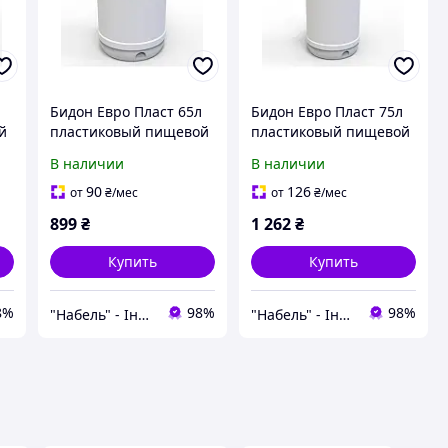
л
Бидон Евро Пласт 65л
Бидон Евро Пласт 75л
й
пластиковый пищевой
пластиковый пищевой
с зеленой крышкой
с зеленой крышкой
В наличии
В наличии
90
126
от
₴
/мес
от
₴
/мес
899
₴
1 262
₴
Купить
Купить
8%
98%
98%
"Набель" - Інтернет магазин
"Набель" - Інтернет магазин