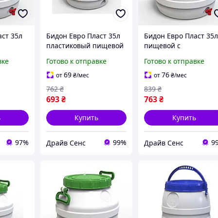
аст 35л
Бидон Евро Пласт 35л
Бидон Евро Пласт 35
пластиковый пищевой
пищевой с
краном
с зеленой крышкой
пластиковым краном
вке
Готово к отправке
Готово к отправке
ка
1734-DS
зеленая крышка 1734
DS
69
76
от
₴
/мес
от
₴
/мес
762
₴
839
₴
693
₴
763
₴
ь
Купить
Купить
97%
99%
9
Драйв Сенс
Драйв Сенс