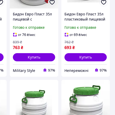
л
Бидон Евро Пласт 35л
Бидон Евро Пласт 35л
й
пищевой с
пластиковый пищевой
пластиковым краном
с зеленой крышкой
Готово к отправке
Готово к отправке
зеленая крышка 1
|neper-1734|
76
69
от
₴
/мес
от
₴
/мес
839
₴
762
₴
763
₴
693
₴
Купить
Купить
7%
97%
97%
Military Style
Непереможні