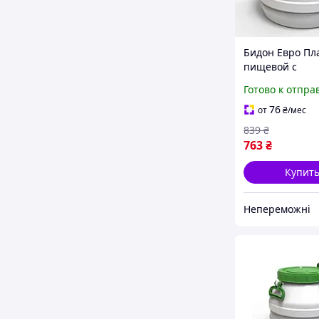
Бидон Евро Пл
пищевой с
пластиковым 
Готово к отпра
зеленая крыш
|neper-1734|
76
от
₴
/мес
839
₴
763
₴
Купит
Непереможні