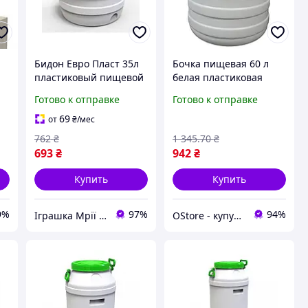
л
Бидон Евро Пласт 35л
Бочка пищевая 60 л
пластиковый пищевой
белая пластиковая
ом
с зеленой крышкой
бидон для воды и
Готово к отправке
Готово к отправке
1734-TD
молока емкость для
брожения широкое
69
от
₴
/мес
горло с крышкой
762
₴
1 345
.70
₴
693
₴
942
₴
Купить
Купить
9%
97%
94%
Іграшка Мрії (дитячі, авто, туризм)
OStore - купуй онлайн!