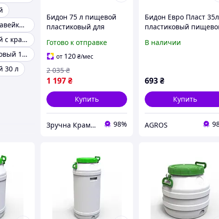
й
Бидон 75 л пищевой
Бидон Евро Пласт 35
Бидон из нержавейки 30 л
пластиковый для
пластиковый пищево
хранения жидкостей и
с зеленой крышкой
Бидон пищевой с краном
Готово к отправке
В наличии
продуктов белый с
Бидон пластиковый 10 л
синей крышкой MK-
120
от
₴
/мес
18917
 30 л
2 035
₴
1 197
₴
693
₴
Купить
Купить
98%
9
Зручна Крамниця
AGROS