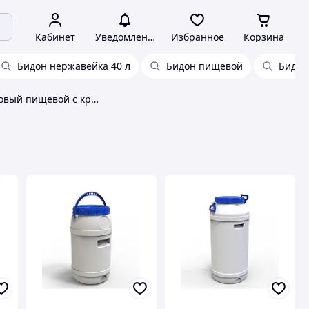
Кабинет
Уведомления
Избранное
Корзина
Бидон нержавейка 40 л
Бидон пищевой
Бидон
Бидон пластиковый пищевой с крышкой