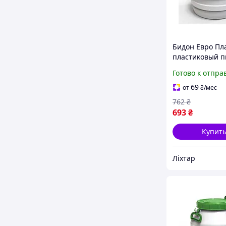
Бидон Евро Пл
пластиковый 
с зеленой кры
Готово к отпра
[1734-liht]
69
от
₴
/мес
762
₴
693
₴
Купит
Ліхтар