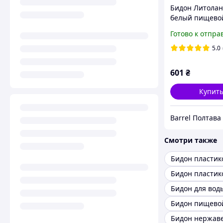
Бидон Литолан
белый пищево
пластиковый с
Готово к отпра
крышкой (Евро
5.0
601
₴
Купит
Barrel Полтава
Смотри также
Бидон для вод
Бидон пищево