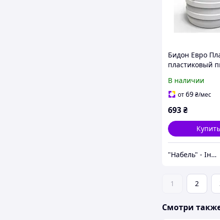
Бидон Евро Пл
пластиковый 
с зеленой кры
В наличии
69
от
₴
/мес
693
₴
Купит
"Набель" - Інтернет магазин
1
2
Смотри такж