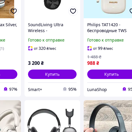
x Silver,
SoundLiving Ultra
Philips TAT1420 -
Wireless -
беспроводные TWS
ые
беспроводные
наушники с AI
вке
Готово к отправке
Готово к отправке
шники с
наушники с
микрофоном, Bluetoo
микрофоном -
6.0 и 18 часами
320
99
(1)
от
₴
/мес
от
₴
/мес
пассивное
автономности (Белые
1 488
₴
шумоподавление
3 200
₴
988
₴
ь
Купить
Купить
97%
95%
9
Smart+
LunaShop