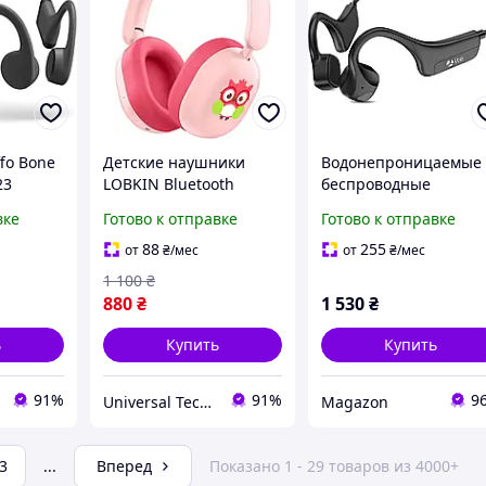
fo Bone
Детские наушники
Водонепроницаемые
23
LOBKIN Bluetooth
беспроводные
Ear
наушники-вкладыши с
наушники с костной
вке
Готово к отправке
Готово к отправке
микрофоном 55H
проводимостью,
Playtime AUX Cord 85dB
спортивная гарнитур
88
255
от
₴
/мес
от
₴
/мес
е
Безопасный объем
для тренировок.
1 100
₴
Витрина
880
₴
1 530
₴
ь
Купить
Купить
91%
91%
9
Universal Techno
Magazon
3
...
Вперед
Показано 1 - 29 товаров из 4000+