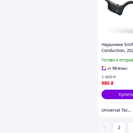
Наушники Sinif
Conduction, 20
Upgrade Open-
Готово к отпра
Беспроводные
Bluetooth-
98
от
₴
/мес
тренировочны
1 400
₴
наушники
980
₴
Купит
Universal Techno
1
2