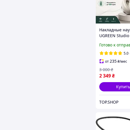
Накладные на
UGREEN Studio 
Res LDAC ANC 
Готово к отпра
беспроводные
bluetooth науш
5.0
хорошим микр
235
от
₴
/мес
и шумоподавл
3 000
₴
2 349
₴
Купит
TOP.SHOP