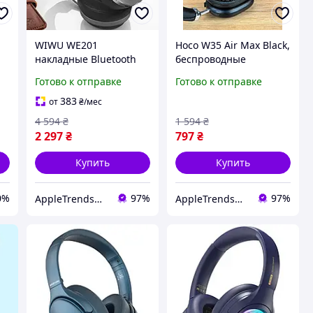
WIWU WE201
Hoco W35 Air Max Black,
накладные Bluetooth
беспроводные
h
наушники
полноразмерные
Готово к отправке
Готово к отправке
беспроводные
Bluetooth-наушники с
компактные с
микрофоном
383
от
₴
/мес
микрофоном для
4 594
₴
1 594
₴
телефона
2 297
₴
797
₴
Купить
Купить
0%
97%
97%
AppleTrendsON
AppleTrendsON