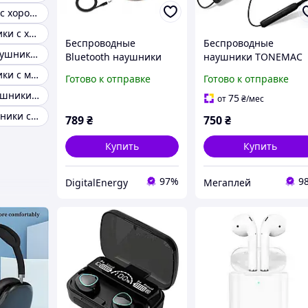
Tws наушники с хорошим микрофоном
Блютуз наушники с хорошим микрофоном
Беспроводные
Беспроводные
Бюджетные наушники с микрофоном
Bluetooth наушники
наушники TONEMAC
ZIHNIC с микрофоном,
N18 Bluetooth 5.2,
Блютуз наушники с микрофоном для телефона
Готово к отправке
Готово к отправке
складной конструкцией
шейным ободом,
Вакуумные наушники с проводами и микрофоном
и жестким чехлом
беспроводные
75
от
₴
/мес
наушники с
Заушные наушники с Bluetooth
789
₴
750
₴
микрофоном для
тренировок
Купить
Купить
97%
9
DigitalEnergy
Мегаплей