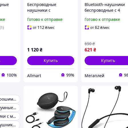
дные
Беспроводные
Bluetooth-наушники
наушники с
беспроводные с 4
микрофоном Apple
микрофонами
вке
Готово к отправке
Готово к отправке
емя
Airpods 2 поколения с
сенсорный контроль 
и с
Bluetooth для iPhone
кейсом
112
62
(1)
от
₴
/мес
от
₴
/мес
я
iPad Mac Apple
р
690
₴
1 120
₴
621
₴
ь
Купить
Купить
100%
99%
9
Allmart
Мегаплей
Наушники с хорошим микрофоном
Наушники вакуумные с микрофоном
Блютуз наушники с микрофоном
Бюджетные наушники с хорошим микрофоном