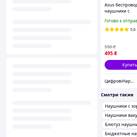
Asus беспрово
наушники с
микрофоном и
Готово к отпра
длительное вр
работы батаре
5.0
отделением дл
зарядки для иг
550
₴
495
₴
Купит
ЦифровіНаручніГодинники
Смотри также