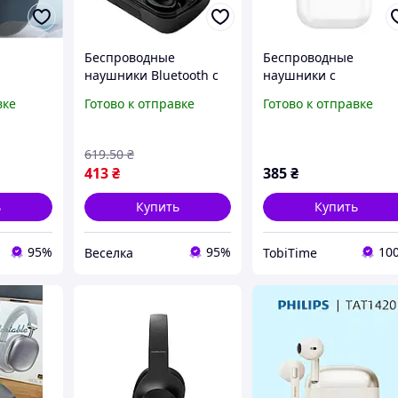
Беспроводные
Беспроводные
наушники Bluetooth с
наушники с
ля
микрофоном и
микрофоном Bluetoot
вке
Готово к отправке
Готово к отправке
ов с
PowerBank для
BOROFONE BW89 в
 карты
активного
кейсе белые
N
использования черные
619
.50
₴
FLAME
413
₴
385
₴
ь
Купить
Купить
95%
95%
10
Веселка
TobiTime