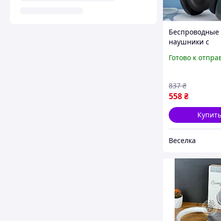
Беспроводные
наушники с
микрофоном д
Готово к отпра
музыки и звонк
поддержкой TF
черные BROW
837
₴
558
₴
Купит
Веселка