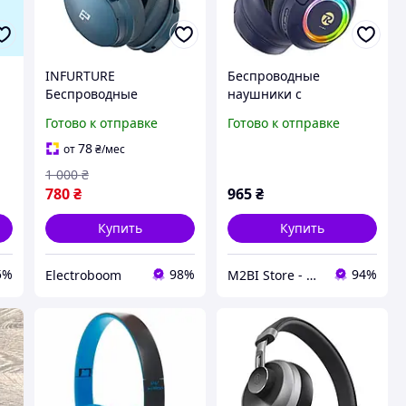
INFURTURE
Беспроводные
Беспроводные
наушники с
накладные Bluetooth
микрофоном REMAX
Готово к отправке
Готово к отправке
th
наушники с
RB-760HB Bincorui
микрофоном, H1 3D
Series Синий 47744
78
от
₴
/мес
)
Deep Bass
1 000
₴
780
₴
965
₴
Купить
Купить
5%
98%
94%
Electroboom
M2BI Store - мир техники и аксессуаров