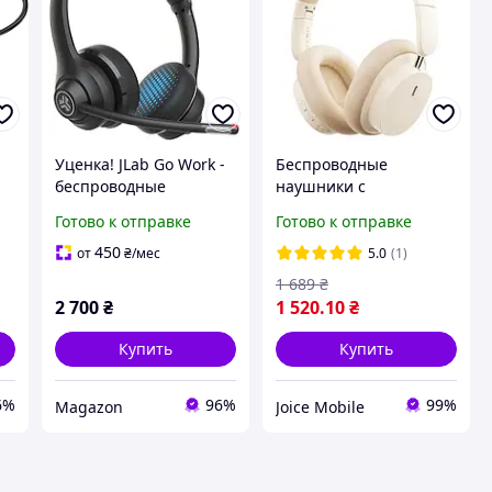
Уценка! JLab Go Work -
Беспроводные
беспроводные
наушники с
наушники с
микрофоном Baseus
Готово к отправке
Готово к отправке
микрофоном,
Bowie D05 Bluetooth
а
Bluetooth-гарнитура
5.3/Type-C Кремовый
450
от
₴
/мес
5.0
(1)
для ПК с более чем 45
(NGTD020202)
1 689
₴
часами
2 700
₴
1 520
.10
₴
воспроизведения
Купить
Купить
6%
96%
99%
Magazon
Joice Mobile