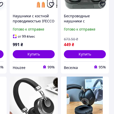
Наушники с костной
Беспроводные
проводимостью IFECCO
наушники с
X15 Bluetooth 5.4
микрофоном для
Готово к отправке
Готово к отправке
Беспроводные
Android и iOS Bluetooth
наушники с
влагозащищенные для
99
от
₴
/мес
673
.50
₴
микрофоном для
музыки и общения
991
₴
449
₴
спорта
FLAME
Купить
Купить
8%
99%
95%
Houzee
Веселка