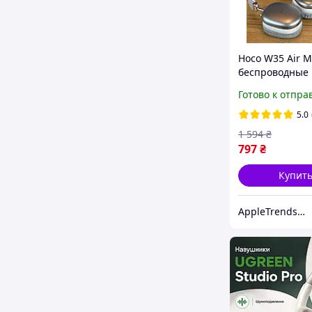
Hoco W35 Air Ma
беспроводные
полноразмерн
Готово к отпра
Bluetooth-нау
микрофоном
5.0
1 594
₴
797
₴
Купит
AppleTrendsON