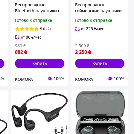
Беспроводные
Беспроводные
Bluetooth наушники с
геймерские наушники
микрофоном Kvidio
с микрофоном для
Готово к отправке
Готово к отправке
с
WH201A
PS5/PS4/ПК/Switch,
Bluetooth 5.3, до 50
225
5.0
(2)
от
₴
/мес
часов работы
88
от
₴
/мес
980
₴
2 500
₴
882
₴
2 250
₴
Купить
Купить
8%
100%
100%
KOMOPA
KOMOPA