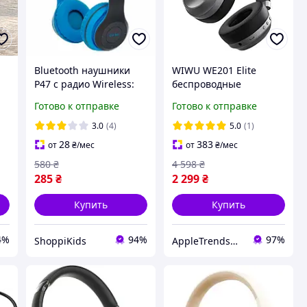
Bluetooth наушники
WIWU WE201 Elite
P47 с радио Wireless:
беспроводные
Беспроводные
накладные Bluetooth
Готово к отправке
Готово к отправке
наушники с
наушники с
микрофоном и FM
микрофоном
3.0
(4)
5.0
(1)
приемником Синий
полноразмерные
28
383
от
₴
/мес
от
₴
/мес
закрытые
580
₴
4 598
₴
285
₴
2 299
₴
Купить
Купить
4%
94%
97%
ShoppiKids
AppleTrendsON