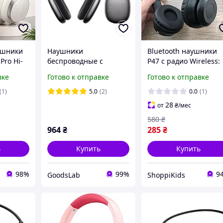
ушники
Наушники
Bluetooth наушники
Pro Hi-
беспроводные с
P47 с радио Wireless:
BT6.0
микрофоном
Беспроводные
вке
Готово к отправке
Готово к отправке
BOROFONE BO35
наушники с
ники с
Adorable BT
микрофоном и FM
(1)
5.0
(2)
0.0
(1)
офоном
headphones темно-
приемником
28
от
₴
/мес
ением
серые
580
₴
964
₴
285
₴
ь
Купить
Купить
98%
99%
9
GoodsLab
ShoppiKids