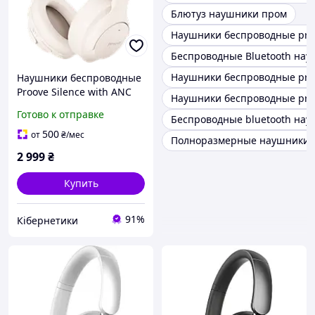
Блютуз наушники пром
Наушники беспроводные pro
Беспроводные Bluetooth нау
Наушники беспроводные proo
Наушники беспроводные
Proove Silence with ANC
Наушники беспроводные proov
(beige)
Готово к отправке
Беспроводные bluetooth нау
500
от
₴
/мес
Полноразмерные наушники 
2 999
₴
Купить
91%
Кібернетики