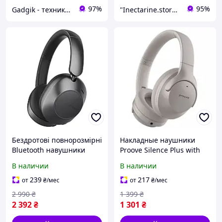
97%
95%
Gadgik - техника и аксессуары
"Inectarine.store" интернет-магазин
Бездротові повнорозмірні
Накладные наушники
Bluetooth навушники
Proove Silence Plus with
Proove Silence 3D with
ANC Gray
В наличии
В наличии
ANC з шумоподавленням
239
217
от
₴
/мес
от
₴
/мес
2 990
₴
1 399
₴
2 392
₴
1 301
₴