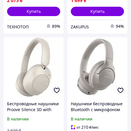
2 075
₴
1 699
₴
Купить
Купить
89%
94%
ТЕХНОТОП
ZAKUPUS
Беспроводные наушники
Наушники беспроводные
Proove Silence 3D with
Bluetooth c микрофоном
ANC Bluetooth 5.3 / Type-C
Proove Silence with ANС
В наличии
В наличии
/ 1200 мАч Beige
|BT5.3, 25H, AUX, Type-C|
(HPSL00020007)
Серый
210
от
₴
/мес
2 638
₴