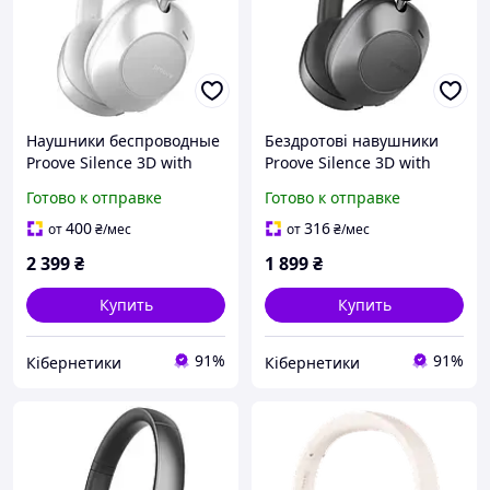
Наушники беспроводные
Бездротові навушники
Proove Silence 3D with
Proove Silence 3D with
ANC White
ANC NEW Black
Готово к отправке
Готово к отправке
400
316
от
₴
/мес
от
₴
/мес
2 399
₴
1 899
₴
Купить
Купить
91%
91%
Кібернетики
Кібернетики