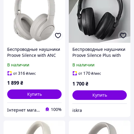
Беспроводные наушники
Беспроводные наушники
Proove Silence with ANC
Proove Silence Plus with
Gray (HPSL00010003)
ANC
В наличии
В наличии
316
170
от
₴
/мес
от
₴
/мес
1 899
₴
1 700
₴
Купить
Купить
100%
Інтернет магазин ipeoplestore
iskra