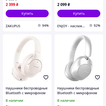
2 399
₴
2 099
₴
Купить
Купить
94%
92%
ZAKUPUS
ENJOY - наслаждайтесь покупками вместе с нами!
Наушники беспроводные
Наушники беспроводные
Bluetooth c микрофоном
Bluetooth c микрофоном
Proove Silence with ANС
Proove Silence 3D with
В наличии
В наличии
|BT5.3, 25H, AUX, Type-C|
ANС |BT5.3, 55H, AUX,