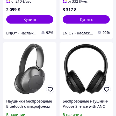
Бежевый
Type-C| light gray
210
332
от
₴
/мес
от
₴
/мес
2 099
₴
3 317
₴
Купить
Купить
92%
92%
ENJOY - наслаждайтесь покупками вместе с нами!
ENJOY - наслаждайтесь покупками вместе с нами!
Наушники беспроводные
Беспроводные наушники
Bluetooth c микрофоном
Proove Silence with ANC
Proove Silence 3D with
черные
В наличии
В наличии