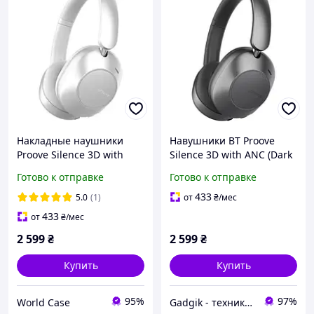
Накладные наушники
Навушники BT Proove
Proove Silence 3D with
Silence 3D with ANC (Dark
ANC Light Gray
Gray)
Готово к отправке
Готово к отправке
433
5.0
(1)
от
₴
/мес
433
от
₴
/мес
2 599
₴
2 599
₴
Купить
Купить
95%
97%
World Case
Gadgik - техника и аксессуары