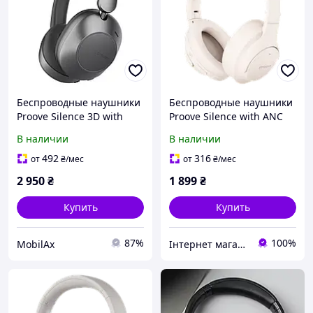
Беспроводные наушники
Беспроводные наушники
Proove Silence 3D with
Proove Silence with ANC
ANC (Bluetooth 5.3, Type-
Beige (HPSL00010007)
В наличии
В наличии
C, 40 мм, до 75 часов
работы)
492
316
от
₴
/мес
от
₴
/мес
2 950
₴
1 899
₴
Купить
Купить
87%
100%
MobilAx
Інтернет магазин ipeoplestore