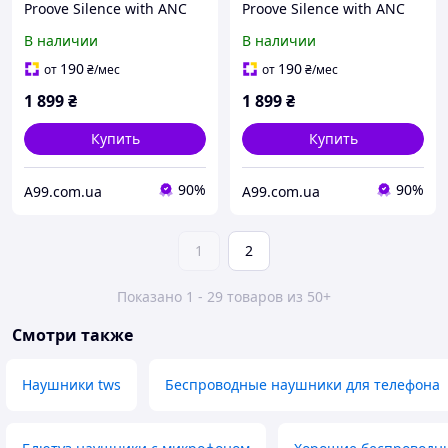
Proove Silence with ANC
Proove Silence with ANC
серые
бежевые
В наличии
В наличии
190
190
от
₴
/мес
от
₴
/мес
1 899
₴
1 899
₴
Купить
Купить
90%
90%
A99.com.ua
A99.com.ua
1
2
Показано 1 - 29 товаров из 50+
Смотри также
Наушники tws
Беспроводные наушники для телефона