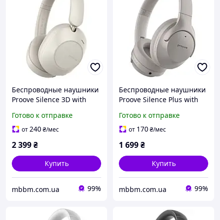
Беспроводные наушники
Беспроводные наушники
Proove Silence 3D with
Proove Silence Plus with
ANC beige (HPSL00020007)
ANC gray (HPSLP0010003)
Готово к отправке
Готово к отправке
Бежевый
Серый
240
170
от
₴
/мес
от
₴
/мес
2 399
₴
1 699
₴
Купить
Купить
99%
99%
mbbm.com.ua
mbbm.com.ua