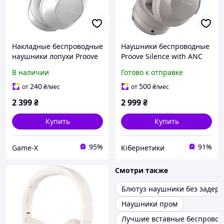
Накладные беспроводные
Наушники беспроводные
наушники лопухи Proove
Proove Silence with ANC
Silence 3D with ANC light
Bluetooth Gray
В наличии
Готово к отправке
gray
240
500
от
₴
/мес
от
₴
/мес
2 399
₴
2 999
₴
Купить
Купить
95%
91%
Game-X
Кібернетики
Смотри также
Блютуз наушники без задер
Наушники пром
Лучшие вставные беспрово