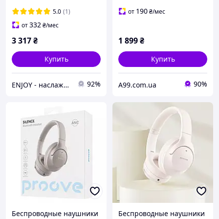
ANС |BT5.3, 55H, AUX,
Type-C| dark gray
190
5.0
(1)
от
₴
/мес
332
от
₴
/мес
3 317
₴
1 899
₴
Купить
Купить
92%
90%
ENJOY - наслаждайтесь покупками вместе с нами!
A99.com.ua
Беспроводные наушники
Беспроводные наушники