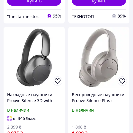
Купить
Купить
95%
89%
"Inectarine.store" интернет-магазин
ТЕХНОТОП
Накладные наушники
Беспроводные наушники
Proove Silence 3D with
Proove Silence Plus с
ANC Dark Gray
активным
В наличии
В наличии
шумоподавлением и
автономностью до 85
346
от
₴
/мес
часов HPSLP0010003 Grey
2 399
₴
1 868
₴