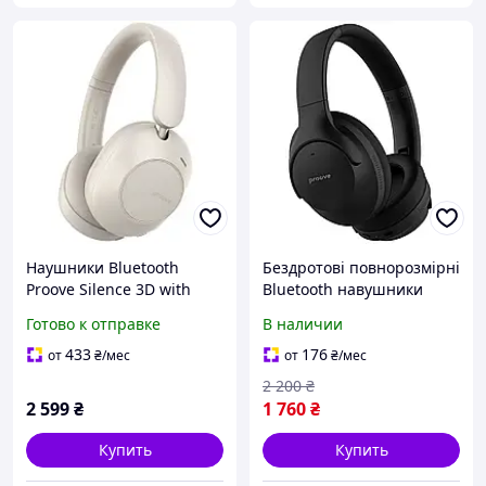
Наушники Bluetooth
Бездротові повнорозмірні
Proove Silence 3D with
Bluetooth навушники
ANC Beige (HPSL00020007)
Proove Silence Plus with
Готово к отправке
В наличии
ANC з шумоподавленням
433
176
от
₴
/мес
от
₴
/мес
2 200
₴
2 599
₴
1 760
₴
Купить
Купить