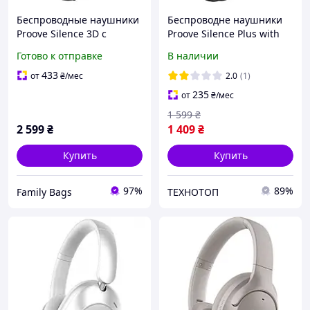
Беспроводные наушники
Беспроводне наушники
Proove Silence 3D с
Proove Silence Plus with
шумоподавлением ANC
ANC black
Готово к отправке
В наличии
dark gray
433
от
₴
/мес
2.0
(1)
235
от
₴
/мес
1 599
₴
2 599
₴
1 409
₴
Купить
Купить
97%
89%
Family Bags
ТЕХНОТОП