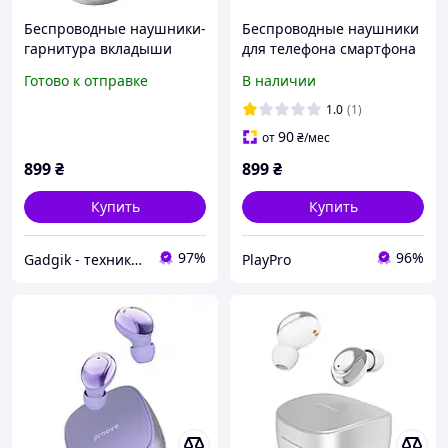
Беспроводные наушники-
Беспроводные наушники
гарнитура вкладыши
для телефона смартфона
Proove Charm TWS (Silver)
Proove Charm TWS
Готово к отправке
В наличии
1.0
(1)
90
от
₴
/мес
899
₴
899
₴
Купить
Купить
97%
96%
Gadgik - техника и аксессуары
PlayPro