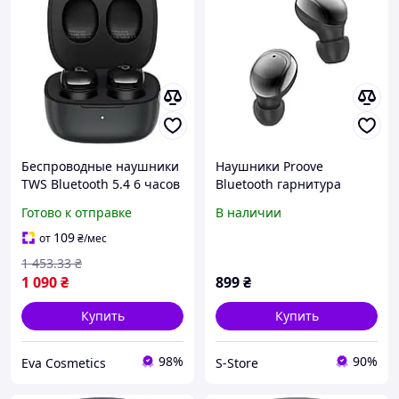
Беспроводные наушники
Наушники Proove
TWS Bluetooth 5.4 6 часов
Bluetooth гарнитура
работы Proove Charm
Charm TWS BLACK
Готово к отправке
В наличии
черные с кейсом Type-C
для телефона музыки
109
от
₴
/мес
1 453
.33
₴
1 090
₴
899
₴
Купить
Купить
98%
90%
Eva Cosmetics
S-Store