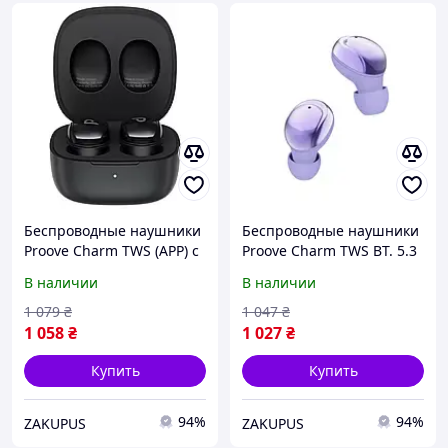
Беспроводные наушники
Беспроводные наушники
Proove Charm TWS (APP) с
Proove Charm TWS BT. 5.3
Bluetooth 5.4 кейс 300мАч
300mAh фиолетовый
В наличии
В наличии
Black (TWCH0001AP01)
1 079
₴
1 047
₴
1 058
₴
1 027
₴
Купить
Купить
94%
94%
ZAKUPUS
ZAKUPUS