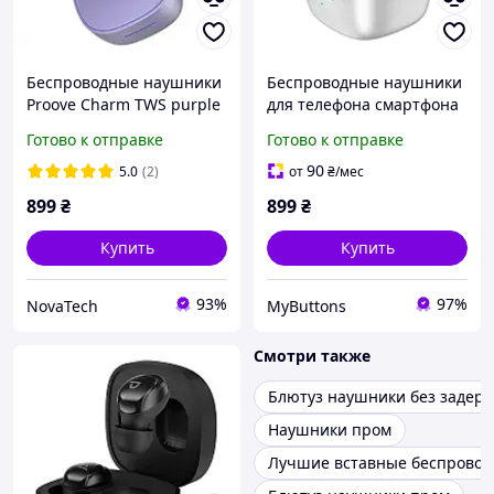
Беспроводные наушники
Беспроводные наушники
Proove Charm TWS purple
для телефона смартфона
Proove Charm TWS
Готово к отправке
Готово к отправке
Серебристый
90
5.0
(2)
от
₴
/мес
899
₴
899
₴
Купить
Купить
93%
97%
NovaTech
MyButtons
Смотри также
Блютуз наушники без задер
Наушники пром
Лучшие вставные беспрово