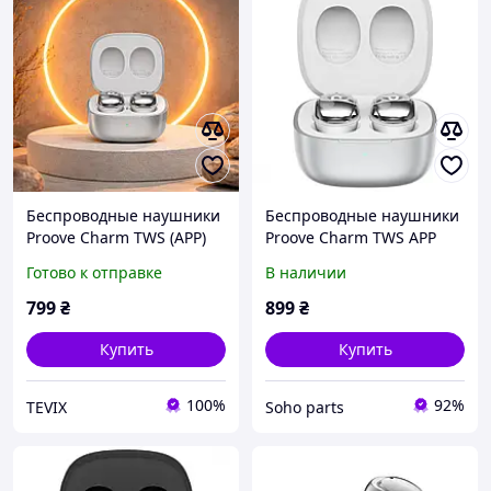
Беспроводные наушники
Беспроводные наушники
Proove Charm TWS (APP)
Proove Charm TWS APP
белые
silver TWCH0001AP06
Готово к отправке
В наличии
(Серебристый)
799
₴
899
₴
Купить
Купить
100%
92%
TEVIX
Soho parts