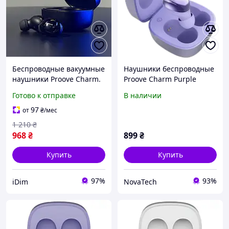
Беспроводные вакуумные
Наушники беспроводные
наушники Proove Charm.
Proove Charm Purple
Беспроводные вакуумные
Готово к отправке
В наличии
блютус наушники Proove
Charm
97
от
₴
/мес
1 210
₴
968
₴
899
₴
Купить
Купить
97%
93%
iDim
NovaTech