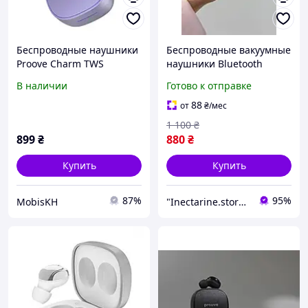
Беспроводные наушники
Беспроводные вакуумные
Proove Charm TWS
наушники Bluetooth
фиолетовые
Proove Charm.
В наличии
Готово к отправке
Беспроводные вакуумные
блютус наушники Proove
88
от
₴
/мес
Charm
1 100
₴
899
₴
880
₴
Купить
Купить
87%
95%
MobisKH
"Inectarine.store" интернет-магазин