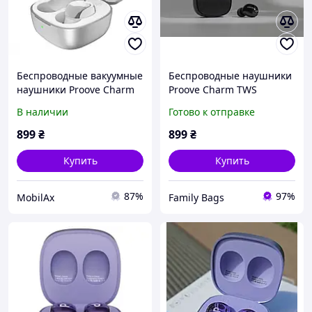
Беспроводные вакуумные
Беспроводные наушники
наушники Proove Charm
Proove Charm TWS
TWS silver Наушники
В наличии
Готово к отправке
капельки
899
₴
899
₴
Купить
Купить
87%
97%
MobilAx
Family Bags