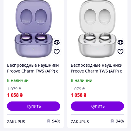
Беспроводные наушники
Беспроводные наушники
Proove Charm TWS (APP) с
Proove Charm TWS (APP) с
Bluetooth 5.4 кейс 300мАч
Bluetooth 5.4 кейс 300мАч
В наличии
В наличии
Purple (TWCH0001AP09)
Silver (TWCH0001AP06)
1 079
₴
1 079
₴
1 058
₴
1 058
₴
Купить
Купить
94%
94%
ZAKUPUS
ZAKUPUS