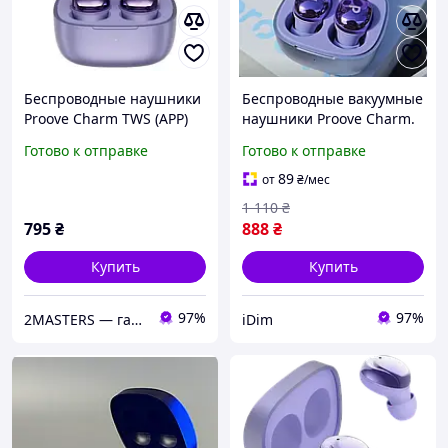
Беспроводные наушники
Беспроводные вакуумные
Proove Charm TWS (APP)
наушники Proove Charm.
Bluetooth 5.4, вакуумные
Беспроводные вакуумные
Готово к отправке
Готово к отправке
наушники с зарядным
блютус наушники Proove
кейсом
Charm
89
от
₴
/мес
1 110
₴
795
₴
888
₴
Купить
Купить
97%
97%
2MASTERS — гаджети та аксесуари
iDim