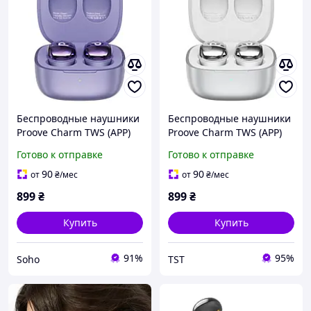
Беспроводные наушники
Беспроводные наушники
Proove Charm TWS (APP)
Proove Charm TWS (APP)
purple (TWCH0001AP09)
silver (TWCH0001AP06)
Готово к отправке
Готово к отправке
Фиолетовый
Серебристый
90
90
от
₴
/мес
от
₴
/мес
899
₴
899
₴
Купить
Купить
91%
95%
Soho
TST