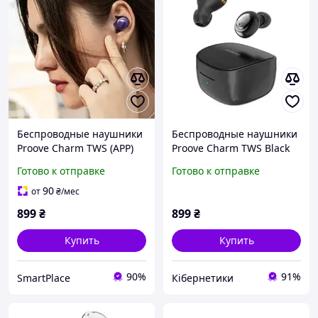
Беспроводные наушники
Беспроводные наушники
Proove Charm TWS (APP)
Proove Charm TWS Black
Purple
Готово к отправке
Готово к отправке
90
от
₴
/мес
899
₴
899
₴
Купить
Купить
90%
91%
SmartPlace
Кібернетики