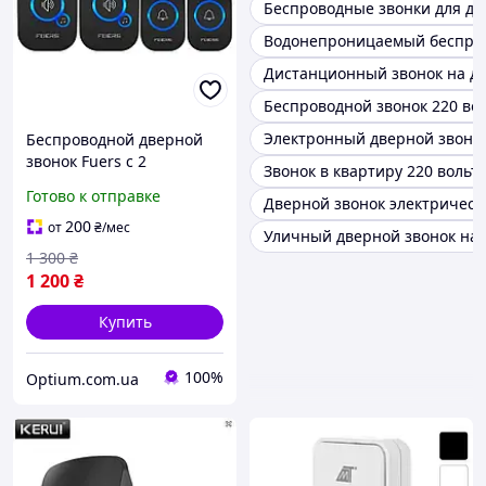
Беспроводные звонки для до
Водонепроницаемый беспров
Дистанционный звонок на д
Беспроводной звонок 220 во
Электронный дверной звоно
Беспроводной дверной
звонок Fuers с 2
Звонок в квартиру 220 вольт
премниками и 2
Готово к отправке
Дверной звонок электрическ
кнопками . Умный звонок
для двери с 32
200
от
₴
/мес
Уличный дверной звонок на 
мелодиями
1 300
₴
1 200
₴
Купить
100%
Optium.com.ua