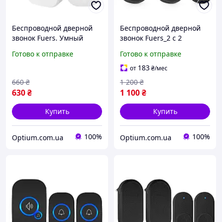
Беспроводной дверной
Беспроводной дверной
звонок Fuers. Умный
звонок Fuers_2 с 2
звонок для двери с 32
премниками. Умный
Готово к отправке
Готово к отправке
мелодиями
звонок для двери с 32
мелодиями
183
от
₴
/мес
660
₴
1 200
₴
630
₴
1 100
₴
Купить
Купить
100%
100%
Optium.com.ua
Optium.com.ua