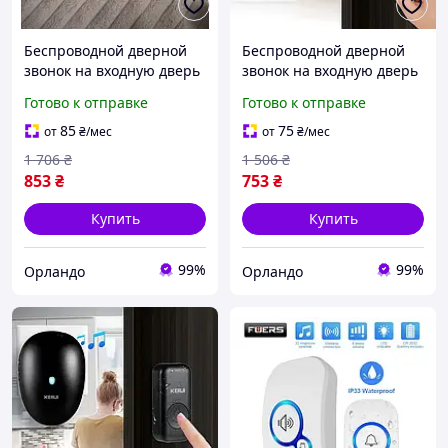
Беспроводной дверной
Беспроводной дверной
звонок на входную дверь
звонок на входную дверь
(32 мелодии, Черный),
(57 мелодий, до 100м),
Готово к отправке
Готово к отправке
Беспроводной звонок на
Электрический звонок
дверь для улицы, OLN
для квартиры, OLN
85
75
от
₴
/мес
от
₴
/мес
1 706
₴
1 506
₴
853
₴
753
₴
Купить
Купить
99%
99%
Орландо
Орландо