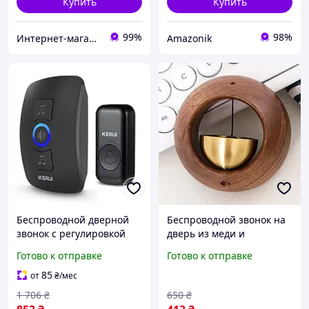
Купить
Купить
99%
98%
Интернет-магазин EVSE
Amazonik
Беспроводной дверной
Беспроводной звонок на
звонок с регулировкой
дверь из меди и
громкости, Звонок на
натурального дерева
Готово к отправке
Готово к отправке
дверь (32 мелодии,
диаметром 7,5 см
Черный), OLN
85
от
₴
/мес
1 706
₴
650
₴