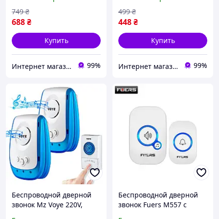
749
₴
499
₴
688
₴
448
₴
Купить
Купить
99%
99%
Интернет магазин PRIMO
Интернет магазин PRIMO
Беспроводной дверной
Беспроводной дверной
звонок Mz Voye 220V,
звонок Fuers M557 с
Дистанционный звонок
передатчиком на 150 м,