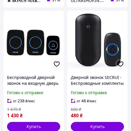
🔥 𝐁𝐎𝐍𝐔𝐒-𝐌𝐀𝐑𝐊𝐄𝐓 🔥 – Трендовые товары по лучшим ценам
ULTRASHOP.IN.UA 🛒 Интернет-магазин трендовых гаджетов
Беспроводной дверной
Дверной звонок SECRUI -
звонок на входную дверь
Беспроводные комплекты
с 2-мя приёмниками
дверного звонка для
Готово к отправке
Готово к отправке
Cacazi A12
входной двери - Дверной
звонок с батарейным
238
48
от
₴
/мес
от
₴
/мес
питанием
1 670
₴
600
₴
1 430
₴
480
₴
Купить
Купить