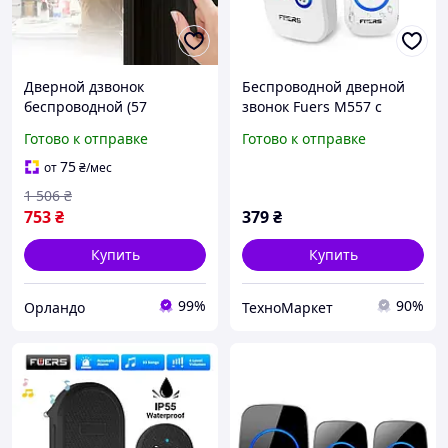
Дверной дзвонок
Беспроводной дверной
беспроводной (57
звонок Fuers M557 с
мелодий, до 100м), Звонок
передатчиком на 150 м
Готово к отправке
Готово к отправке
на дверь в квартиру, OLN
Белый
75
от
₴
/мес
1 506
₴
753
₴
379
₴
Купить
Купить
99%
90%
Орландо
ТехноМаркет