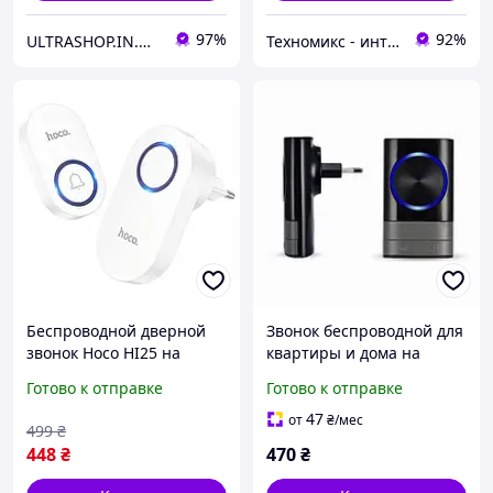
97%
92%
ULTRASHOP.IN.UA 🛒 Интернет-магазин трендовых гаджетов
Техномикс - интернет - магазин качественной техники, электроники и других товаров для дома и работы
Беспроводной дверной
Звонок беспроводной для
звонок Hoco HI25 на
квартиры и дома на
входную дверь - White
двери
Готово к отправке
Готово к отправке
47
от
₴
/мес
499
₴
448
₴
470
₴