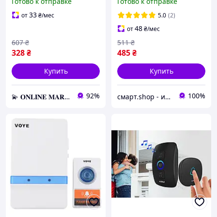
Готово к отправке
Готово к отправке
на дверь
Белый
33
от
₴
/мес
5.0
(2)
48
от
₴
/мес
607
₴
511
₴
328
₴
485
₴
Купить
Купить
92%
100%
💫 𝐎𝐍𝐋𝐈𝐍𝐄 𝐌𝐀𝐑𝐊𝐄𝐓 💫 – Актуальные товары по самым выгодным ценам!
смарт.shop - интернет магазин электроники