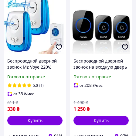
Беспроводной дверной
Беспроводной дверной
звонок Mz Voye 220V,
звонок на входную дверь
Дистанционный звонок
с 2-мя кнопками вызова
Готово к отправке
Готово к отправке
на дверь
Cacazi A21
208
5.0
(1)
от
₴
/мес
33
от
₴
/мес
611
₴
1 490
₴
330
₴
1 250
₴
Купить
Купить
91%
97%