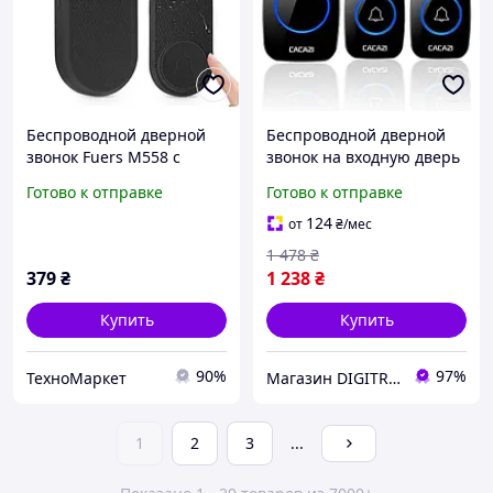
Беспроводной дверной
Беспроводной дверной
звонок Fuers M558 с
звонок на входную дверь
передатчиком на 150 м
с 2-мя кнопками вызова
Готово к отправке
Готово к отправке
Чорный
Cacazi A21
124
от
₴
/мес
1 478
₴
379
₴
1 238
₴
Купить
Купить
90%
97%
ТехноМаркет
Магазин DIGITRON
1
2
3
...