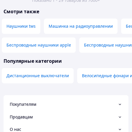
Показано 1 - 29 товаров из 7000+
Смотри также
Наушники tws
Машинка на радиоуправлении
Бе
Беспроводные наушники apple
Беспроводные наушник
Популярные категории
Дистанционные выключатели
Велосипедные фонари и
Покупателям
Продавцам
О нас