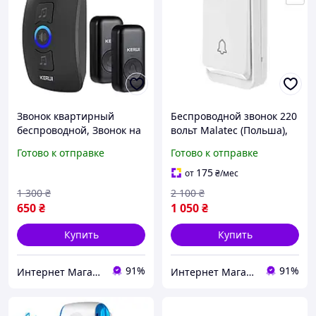
Звонок квартирный
Беспроводной звонок 220
беспроводной, Звонок на
вольт Malatec (Польша),
дверь в квартиру,
Умный звонок на дверь,
Готово к отправке
Готово к отправке
Беспроводной звонок в
Качественный
дверь, Дверной звонок от
беспроводной дверной
175
от
₴
/мес
батареек, MTS
звонок, MTS
1 300
₴
2 100
₴
650
₴
1 050
₴
Купить
Купить
91%
91%
Интернет Магазин "StepShop"
Интернет Магазин "StepShop"