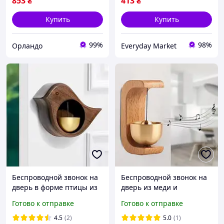
853
₴
413
₴
Купить
Купить
99%
98%
Орландо
Everyday Market
Беспроводной звонок на
Беспроводной звонок на
дверь в форме птицы из
дверь из меди и
натурального дерева
натурального дерева 7,6
Готово к отправке
Готово к отправке
диаметром 10.5 см
х 4,5 х 3,2 см
4.5
(2)
5.0
(1)