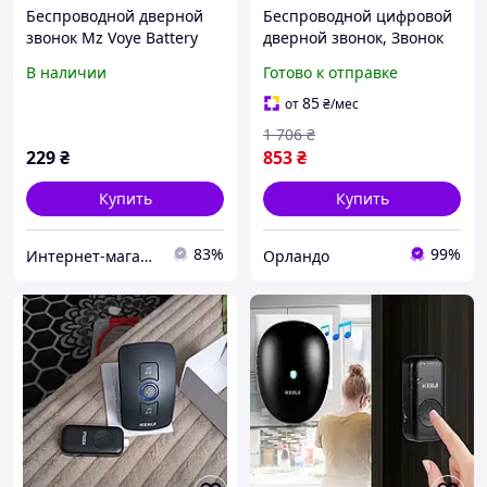
Беспроводной дверной
Беспроводной цифровой
звонок Mz Voye Battery
дверной звонок, Звонок
Дистанционный звонок
на дверь в квартиру (32
В наличии
Готово к отправке
на дверь
мелодии, Черный), OLN
85
от
₴
/мес
1 706
₴
229
₴
853
₴
Купить
Купить
83%
99%
Интернет-магазин "Вип-фейерверк"
Орландо