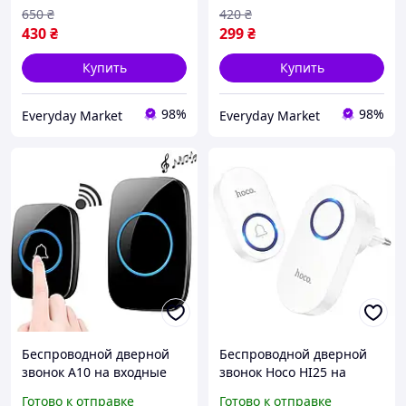
650
₴
420
₴
430
₴
299
₴
Купить
Купить
98%
98%
Everyday Market
Everyday Market
Беспроводной дверной
Беспроводной дверной
звонок A10 на входные
звонок Hoco HI25 на
двери - Black
входную дверь - White
Готово к отправке
Готово к отправке