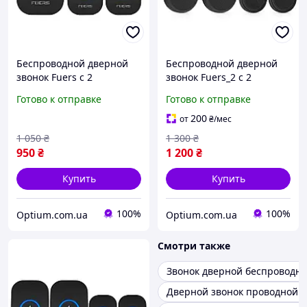
Беспроводной дверной
Беспроводной дверной
звонок Fuers с 2
звонок Fuers_2 с 2
премниками. Умный
премниками и 2
Готово к отправке
Готово к отправке
звонок для двери с 32
звонками. Умный звонок
мелодиями
для двери с 32
200
от
₴
/мес
мелодиями
1 050
₴
1 300
₴
950
₴
1 200
₴
Купить
Купить
100%
100%
Optium.com.ua
Optium.com.ua
Смотри также
Звонок дверной беспроводн
Дверной звонок проводной 2