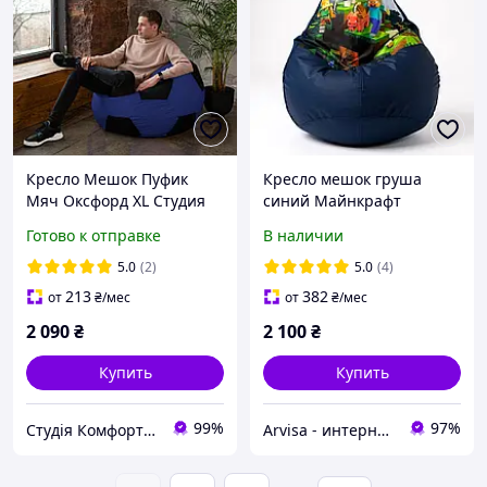
Кресло Мешок Пуфик
Кресло мешок груша
Мяч Оксфорд XL Студия
синий Майнкрафт
Комфорта Синий +
(120х75) Minecraft
Готово к отправке
В наличии
Черный
5.0
(2)
5.0
(4)
213
382
от
₴
/мес
от
₴
/мес
2 090
₴
2 100
₴
Купить
Купить
99%
97%
Студія Комфорту - крісла мішки, лежанки для собак, тканини та фурнітура
Arvisa - интернет-магазин бескаркасной мебели, спальных мешков и одежды