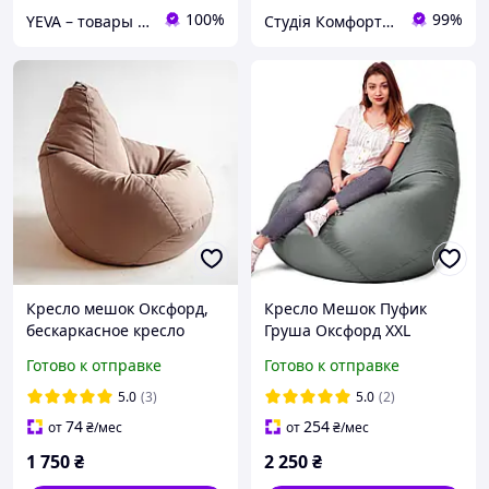
100%
99%
YEVA – товары для отдыха и новогодний декор
Студія Комфорту - крісла мішки, лежанки для собак, тканини та фурнітура
Кресло мешок Оксфорд,
Кресло Мешок Пуфик
бескаркасное кресло
Груша Оксфорд XXL
груша 2ХL Какао (90х130
150х100 Студия Комфорта
Готово к отправке
Готово к отправке
см) с внутренним чехлом,
Серый
пуфик, мешок
5.0
(3)
5.0
(2)
74
254
от
₴
/мес
от
₴
/мес
1 750
₴
2 250
₴