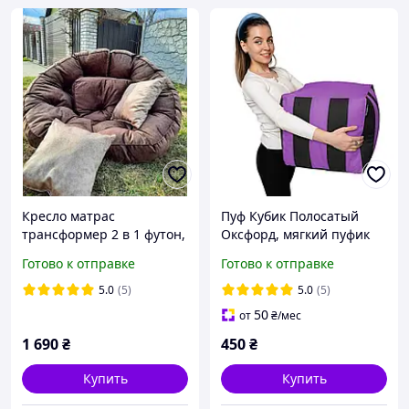
Кресло матрас
Пуф Кубик Полосатый
трансформер 2 в 1 футон,
Оксфорд, мягкий пуфик
Большое мягкое кресло,
кресло мешок
Готово к отправке
Готово к отправке
Бескаркасные пуфы и
Черный+Фиолетовый
кресла оустер
5.0
(5)
5.0
(5)
50
от
₴
/мес
1 690
₴
450
₴
Купить
Купить