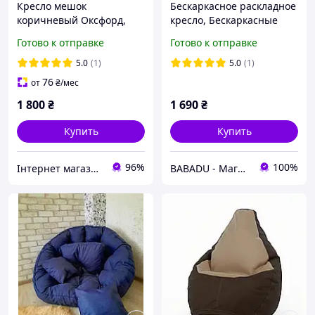
Кресло мешок
Бескаркасное раскладное
коричневый Оксфорд,
кресло, Бескаркасные
бескаркасное кресло
кресла для детей, Мягкие
Готово к отправке
Готово к отправке
груша 3ХL (100х140 см) с
кресла (цвета можно
внутренним чехлом,
выбрать), Футон
5.0
(1)
5.0
(1)
пуфик, мешок
76
от
₴
/мес
1 800
₴
1 690
₴
Купить
Купить
96%
100%
Інтернет магазин Sayron
BABADU - Магазин ТРЕНДОВЫХ товаров для дома и сада