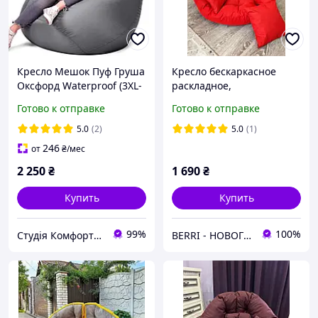
Кресло Мешок Пуф Груша
Кресло бескаркасное
Оксфорд Waterproof (3XL-
раскладное,
150х100) iQmebel Серый
Бескаркасные кресла для
Готово к отправке
Готово к отправке
(сьемный чехол)
детей, Бескаркасное
Кресло-трансформер,
5.0
(2)
5.0
(1)
оустер 2 в 1
246
от
₴
/мес
2 250
₴
1 690
₴
Купить
Купить
99%
100%
Студія Комфорту - крісла мішки, лежанки для собак, тканини та фурнітура
BERRI - НОВОГОДНИЙ ДЕКОР И ТОВАРЫ ДЛЯ ДОМА