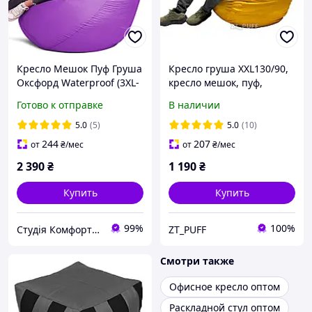
Кресло Мешок Пуф Груша
Кресло груша XXL130/90,
Оксфорд Waterproof (3XL-
кресло мешок, пуф,
150х100) iQmebel Черный
бескаркасная мебель
Готово к отправке
В наличии
(сьемный чехол)
5.0
(5)
5.0
(10)
244
207
от
₴
/мес
от
₴
/мес
2 390
₴
1 190
₴
Купить
Купить
99%
100%
Студія Комфорту - крісла мішки, лежанки для собак, тканини та фурнітура
ZT_PUFF
Смотри также
Офисное кресло оптом
Раскладной стул оптом