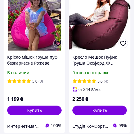
Крісло мішок груша пуф
Кресло Мешок Пуфик
безкаркасне Рожеве,
Груша Оксфорд XXL
Кресло груша пуфик
150х100 Студия Комфорта
В наличии
Готово к отправке
бескаркасное Розовое XL
Бордовый
120х85 см
5.0
(3)
5.0
(4)
244
от
₴
/мес
1 199
₴
2 250
₴
Купить
Купить
100%
99%
Интернет-магазин "Podarex"
Студія Комфорту - крісла мішки, лежанки для собак, тканини та фурнітура