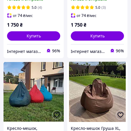
90х130 см, кресло груша
мешок оксфорд
оксфорд
5.0
(4)
5.0
(3)
74
74
от
₴
/мес
от
₴
/мес
1 750
₴
1 750
₴
Купить
Купить
96%
96%
Інтернет магазин Sayron
Інтернет магазин Sayron
Кресло-мешок,
Кресло-мешок Груша XL,