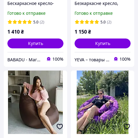
Бескаркасное кресло-
Безкаркасне кресло,
груша, Кресло-мешок со
Мягкие кресла для
Готово к отправке
Готово к отправке
скидкой, Мягкие кресла
отдыха, Бескаркасная
(Есть много цветов) XXL
мебель пуфы
5.0
(2)
5.0
(2)
1 410
₴
1 150
₴
Купить
Купить
100%
100%
BABADU - Магазин ТРЕНДОВЫХ товаров для дома и сада
YEVA – товары для отдыха и новогодний декор