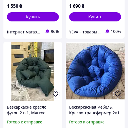
1 550
₴
1 690
₴
Купить
Купить
96%
100%
Інтернет магазин Sayron
YEVA – товары для отдыха и новогодний декор
Безкаркасне кресло
Бескаркасная мебель,
футон 2 в 1, Мягкое
Кресло-трансформер 2в1
кресло трансформер,
футон, Мягкие кресла для
Готово к отправке
Готово к отправке
Бескаркасная мягкая
гостинной, Бескаркасная