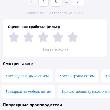
1
2
3
...
Показано 1 - 29 товаров из 5000+
Оцени, как сработал фильтр
Показать позже
Смотри также
Кресло для отдыха оптом
Кресло-груша оптом
Кр
Безкаркасна мебель оптом
Кресло-мешок детское опт
Популярные производители