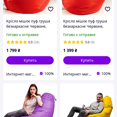
Крісло мішок пуф груша
Крісло мішок пуф груша
безкаркасне Червоне,
безкаркасне Червоне,
Кресло мешок груша
Кресло мешок груша
Готово к отправке
Готово к отправке
пуфик XХL 150х100см
пуфик ХL 120х85см
Красный с внутренним
Красный с внутренним
5.0
(26)
5.0
(9)
чехлом
чехлом
1 799
₴
1 399
₴
Купить
Купить
100%
100%
Интернет-магазин "Podarex"
Интернет-магазин "Podarex"