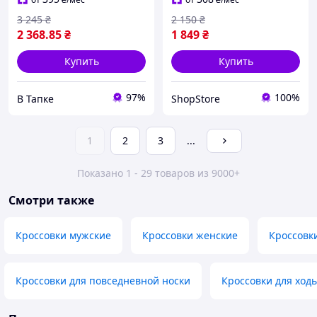
3 245
₴
2 150
₴
2 368
.85
₴
1 849
₴
Купить
Купить
97%
100%
В Тапке
ShopStore
1
2
3
...
Показано 1 - 29 товаров из 9000+
Смотри также
Кроссовки мужские
Кроссовки женские
Кроссовк
Кроссовки для повседневной носки
Кроссовки для ход