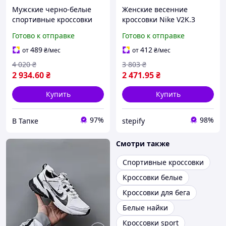
Мужские черно-белые
Женские весенние
спортивные кроссовки
кроссовки Nike V2K.3
для тренировок и бега
Runtekk (белые) стильные
Готово к отправке
Готово к отправке
Adidas Niteball (адидас
спортивные кроссовки
найтбол) 13076
2964 Найк
489
412
от
₴
/мес
от
₴
/мес
4 020
₴
3 803
₴
2 934
.60
₴
2 471
.95
₴
Купить
Купить
97%
98%
В Тапке
stepify
Смотри также
Спортивные кроссовки
Кроссовки белые
Кроссовки для бега
Белые найки
Кроссовки sport