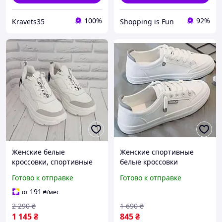
100%
92%
Kravets35
Shopping is Fun
Женские белые
Женские спортивные
кроссовки, спортивные
белые кроссовки
женские кроссовки кеды,
Готово к отправке
Готово к отправке
спортивные кроссовки на
женщину
191
от
₴
/мес
2 290
₴
1 690
₴
1 145
₴
845
₴