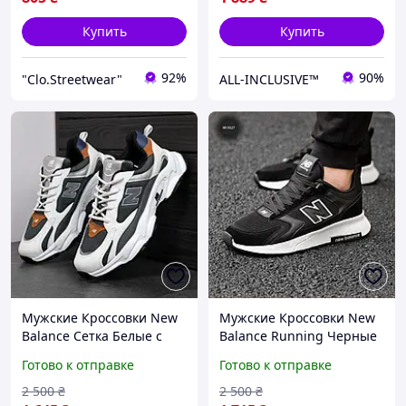
Купить
Купить
92%
90%
"Clo.Streetwear"
ALL-INCLUSIVE™
Мужские Кроссовки New
Мужские Кроссовки New
Balance Сетка Белые с
Balance Running Черные
черным , Спортивные
с белой подошвой,
Готово к отправке
Готово к отправке
Кроссовки Нью Беланс
Спортивные Кроссовки
осенние демисезонные
Нью Беланс весна лето
2 500
₴
2 500
₴