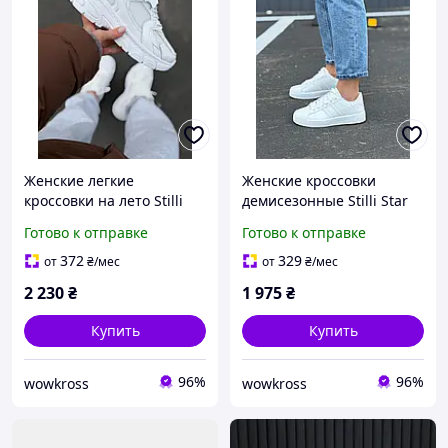
Женские легкие
Женские кроссовки
кроссовки на лето Stilli
демисезонные Stilli Star
740 Белые спортивные
Белые, стильные
Готово к отправке
Готово к отправке
кроссовки с сеточкой 36
спортивные кроссовки 38
372
329
от
₴
/мес
от
₴
/мес
2 230
₴
1 975
₴
Купить
Купить
96%
96%
wowkross
wowkross