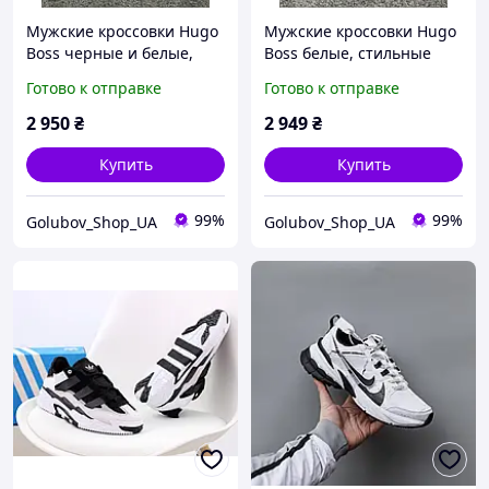
Мужские кроссовки Hugo
Мужские кроссовки Hugo
Boss черные и белые,
Boss белые, стильные
стильные спортивные
спортивные кроссовки
Готово к отправке
Готово к отправке
кроссовки Хуго Босс из
Хуго Босс из текстиля с
текстиля с пеновой
легкой пеновой
2 950
₴
2 949
₴
подошвой
подошвой
Купить
Купить
99%
99%
Golubov_Shop_UA
Golubov_Shop_UA