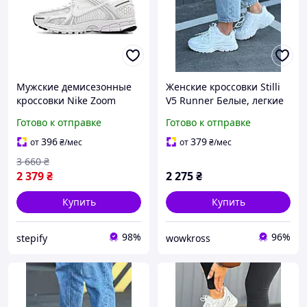
Мужские демисезонные
Женские кроссовки Stilli
кроссовки Nike Zoom
V5 Runner Белые, легкие
Vomero 5 (белые)
спортивные кроссовки с
Готово к отправке
Готово к отправке
спортивные кроссовки
сеточкой 36
15152 Найк
396
379
от
₴
/мес
от
₴
/мес
3 660
₴
2 379
₴
2 275
₴
Купить
Купить
98%
96%
stepify
wowkross