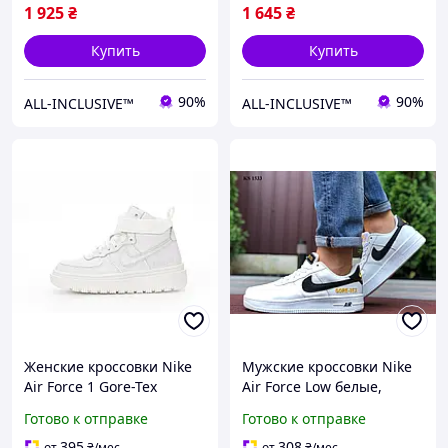
1 925
₴
1 645
₴
Купить
Купить
90%
90%
ALL-INCLUSIVE™
ALL-INCLUSIVE™
Женские кроссовки Nike
Мужские кроссовки Nike
Air Force 1 Gore-Tex
Air Force Low белые,
WInter (белые) зимние
Спортивные кроссовки
Готово к отправке
Готово к отправке
спортивные стильные
Nike Air Force
кроссовки 14491 Найк
395
308
от
₴
/мес
от
₴
/мес