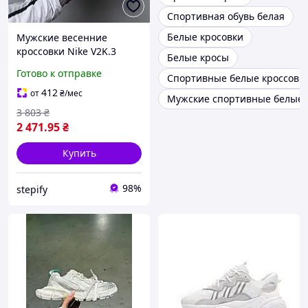
Спортивная обувь белая
Белые кросовки
Мужские весенние
кроссовки Nike V2K.3
Белые кросы
Runtekk (белые) стильные
Готово к отправке
Спортивные белые кроссовки
спортивные кроссовки
2964 Найк
412
от
₴
/мес
Мужские спортивные белые 
3 803
₴
2 471
.95
₴
Купить
98%
stepify