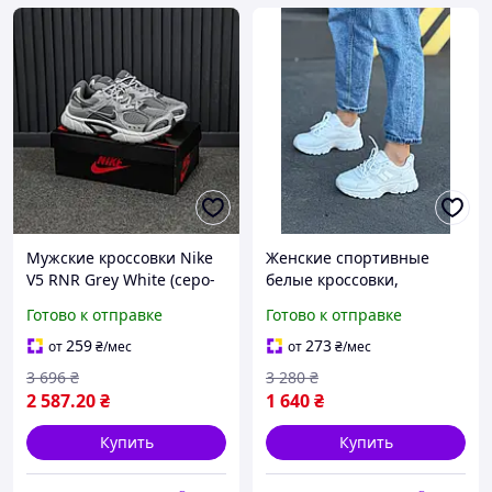
Мужские кроссовки Nike
Женские спортивные
V5 RNR Grey White (серо-
белые кроссовки,
белые) демисезонные
женские легкие
Готово к отправке
Готово к отправке
спортивные кроссовки
текстильные кроссовки,
для прогулок и
женская спортивная
259
273
от
₴
/мес
от
₴
/мес
повседневной носки
обувь
3 696
₴
3 280
₴
Код:3723
2 587
.20
₴
1 640
₴
Купить
Купить