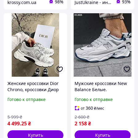
98%
93%
krossy.com.ua
JustUkraine - интернет магазин мужской и женской обуви
Женские кроссовки Dior
Мужские кроссовки New
Chrono, кроссовки Диор
Balance Белые.
женские стильные,
Спортивные кроссовки
Готово к отправке
Готово к отправке
модные кроссовки Dior
40-41 Нью Беланс
Chrono белые,
360
от
₴
/мес
спортивные кроссовки
5 999
₴
2 600
₴
Dior женс
4 499
.25
₴
2 158
₴
Купить
Купить