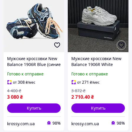
Мужские кроссовки New
Мужские кроссовки New
Balance 1906R Blue (синие
Balance 1906R White
с белым) технологичные
(белые) демисезонные
Готово к отправке
Готово к отправке
спортивные кроссовки
спортивные кроссовки с
для повседневной носки
амортизацией для города
308
271
от
₴
/мес
от
₴
/мес
Код: 3018М
Код: 3727
4 400
₴
3 872
₴
3 080
₴
2 710
.40
₴
Купить
Купить
98%
98%
krossy.com.ua
krossy.com.ua