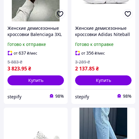
Женские демисезонные
Женские демисезонные
кроссовки Balenciaga 3XL
кроссовки Adidas Niteball
White Dirty (белые)
(белые) повседневные
Готово к отправке
Готово к отправке
спортивные кроссовки
спортивные кроссовки
Ar005106 Баленсиага
12172 Адидас
637
356
от
₴
/мес
от
₴
/мес
5 883
₴
3 289
₴
3 823
.95
₴
2 137
.85
₴
Купить
Купить
98%
98%
stepify
stepify