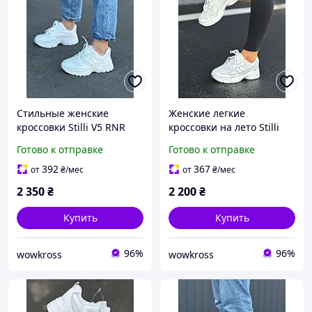
Cтильные женские
Женские легкие
кроссовки Stilli V5 RNR
кроссовки на лето Stilli
Белые, легкие
740 Белые спортивные
Готово к отправке
Готово к отправке
спортивные кроссовки 36
кроссовки с сеточкой 36
392
367
от
₴
/мес
от
₴
/мес
2 350
₴
2 200
₴
Купить
Купить
96%
96%
wowkross
wowkross