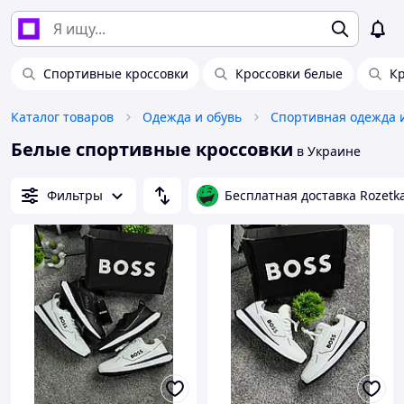
Спортивные кроссовки
Кроссовки белые
Кр
Каталог товаров
Одежда и обувь
Спортивная одежда 
Белые спортивные кроссовки
в Украине
Фильтры
Бесплатная доставка Rozetk