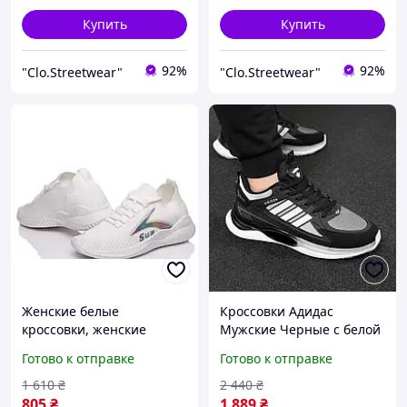
Купить
Купить
92%
92%
"Clo.Streetwear"
"Clo.Streetwear"
Женские белые
Кроссовки Адидас
кроссовки, женские
Мужские Черные с белой
спортивные кроссовки в
подошвой осенние,
Готово к отправке
Готово к отправке
сетку, белые кеды для
Спортивные Кроссовки
девушек
Мужские Adidas
1 610
₴
2 440
₴
демисезонные
805
₴
1 889
₴