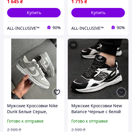
деми
1 645
₴
1 715
₴
Купить
Купить
90%
90%
ALL-INCLUSIVE™
ALL-INCLUSIVE™
Мужские Кроссовки Nike
Мужские Кроссовки New
Dunk Белые Серые,
Balance Черные с белой
Спортивные Кроссовки
подошвой, Качественные
Готово к отправке
Готово к отправке
мужские Найк Данк весна
Спортивные Кроссовки
осень демисезон
Нью Беланс весенние
2 500
₴
2 500
₴