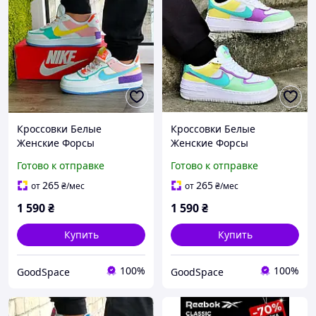
Кроссовки Белые
Кроссовки Белые
Женские Форсы
Женские Форсы
РазноЦветные (наявність
Разноцветные (наявність
Готово к отправке
Готово к отправке
розмірів в описі)
розмірів в описі)
265
265
от
₴
/мес
от
₴
/мес
1 590
₴
1 590
₴
Купить
Купить
100%
100%
GoodSpace
GoodSpace