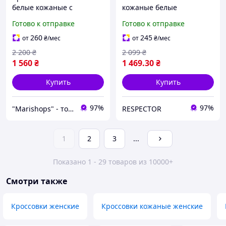
белые кожаные с
кожаные белые
перфорацией без
кроссовки
Готово к отправке
Готово к отправке
шнуровки 8377
260
245
от
₴
/мес
от
₴
/мес
2 200
₴
2 099
₴
1 560
₴
1 469
.30
₴
Купить
Купить
97%
97%
"Marishops" - товары для всей семьи.
RESPECTOR
1
2
3
...
Показано 1 - 29 товаров из 10000+
Смотри также
Кроссовки женские
Кроссовки кожаные женские