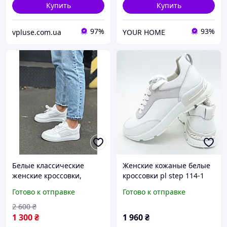
Купить
Купить
97%
93%
vpluse.com.ua
YOUR HOME
Белые классические
Женские кожаные белые
женские кроссовки,
кроссовки pl step 114-1
повседневные кожаные
36. Размеры в наличии:
Готово к отправке
Готово к отправке
кеды классика для
36, 37, 39, 41.
девушек
2 600
₴
1 300
₴
1 960
₴