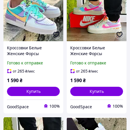
Кроссовки Белые
Кроссовки Белые
Женские Форсы
Женские Форсы
РазноЦветные (наявність
РазноЦветные (наявність
Готово к отправке
Готово к отправке
розмірів в описі)
розмірів в описі)
265
265
от
₴
/мес
от
₴
/мес
1 590
₴
1 590
₴
Купить
Купить
100%
100%
GoodSpace
GoodSpace