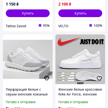
1 150
₴
2 100
₴
Купить
Купить
95%
100%
Tattoo Zavod
VELTO
Перфорация белые с
Женские белые кроссовки
серым женские кожаные
Nike Air Force, женские
кроссовки
стильные кроссовки под
Готово к отправке
Готово к отправке
джинсы, модные