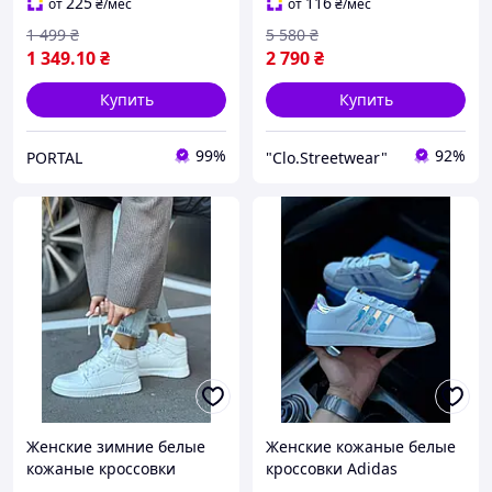
кожаные кроссовки для
225
116
от
₴
/мес
от
₴
/мес
девочек
1 499
₴
5 580
₴
1 349
.10
₴
2 790
₴
Купить
Купить
99%
92%
PORTAL
"Clo.Streetwear"
Женские зимние белые
Женские кожаные белые
кожаные кроссовки
кроссовки Adidas
STILLI, теплые высокие
Superstar, повседневные