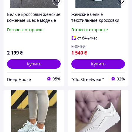
Белые кроссовки женские
Женские белые
коженые Suede модные
текстильные кроссовки
удобные кеды / Жіночі
STILLI, женские кожаные
Готово к отправке
Готово к отправке
білі кросівки
летние кроссовки,
молодежные кроссовки
64
от
₴
/мес
для девушек
3 080
₴
2 199
₴
1 540
₴
Купить
Купить
95%
92%
Deep House
"Clo.Streetwear"