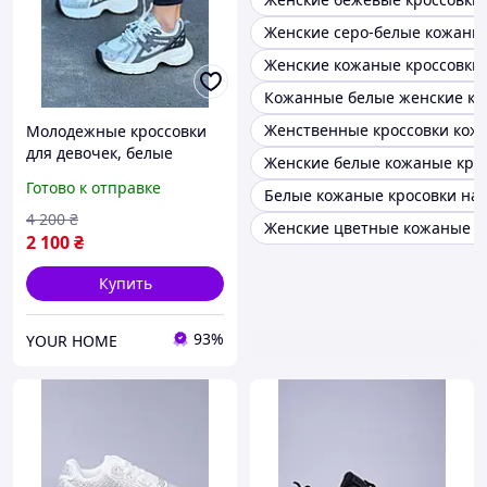
Женские серо-белые кожаны
Женские кожаные кроссовки
Кожанные белые женские кр
Женственные кроссовки кож
Молодежные кроссовки
для девочек, белые
Женские белые кожаные крос
кожаные женские
Готово к отправке
Белые кожаные кросовки на 
кроссовки, демисезонная
кожаная обувь для
4 200
₴
Женские цветные кожаные к
девушек
2 100
₴
Купить
93%
YOUR HOME