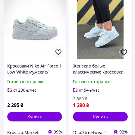
Кроссовки Nike Air Force 1
Женские белые
Low White мужские/
классические кроссовки,
женские белые кожаные
женские кожаные
Готово к отправке
Готово к отправке
| Найк АФ1 Low 36
стильные кеды белого
цвета, женская
230
54
от
₴
/мес
от
₴
/мес
демисезонная обувь
2 580
₴
2 295
₴
1 290
₴
Купить
Купить
99%
92%
Kros.Up.Market
"Clo.Streetwear"