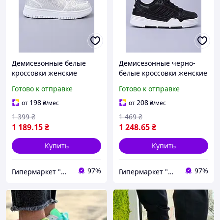
Демисезонные белые
Демисезонные черно-
кроссовки женские
белые кроссовки женские
кожаные со стразами
кожаные (VA 500-1 A)
Готово к отправке
Готово к отправке
(B26125-1)
198
208
от
₴
/мес
от
₴
/мес
1 399
₴
1 469
₴
1 189
.15
₴
1 248
.65
₴
Купить
Купить
97%
97%
Гипермаркет "Материк"
Гипермаркет "Материк"