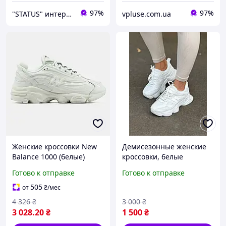
97%
97%
"STATUS" интернет магазин мужской и женской обуви
vpluse.com.ua
Женские кроссовки New
Демисезонные женские
Balance 1000 (белые)
кроссовки, белые
минималистичные
кожаные женские
Готово к отправке
Готово к отправке
спортивные
кроссовки, стильные
демисезонные
молодежные кроссовки
505
от
₴
/мес
текстильные кожаные с
для девушек
4 326
₴
3 000
₴
мягкой амортизацией
3 028
.20
₴
1 500
₴
Cod:C