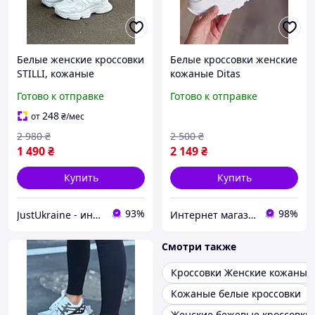
Белые женские кроссовки
Белые кроссовки женские
STILLI, кожаные
кожаные Ditas
повседневные женские
Готово к отправке
Готово к отправке
кроссовки, молодежные
кроссовки для девушки
248
от
₴
/мес
2 980
₴
2 500
₴
1 490
₴
2 149
₴
Купить
Купить
93%
98%
JustUkraine - интернет магазин мужской и женской обуви
Интернет магазин спортивной обуви Shoes-Factory
Смотри также
Кроссовки Женские кожаные
Кожаные белые кроссовки
Женские бежевые кроссовки 