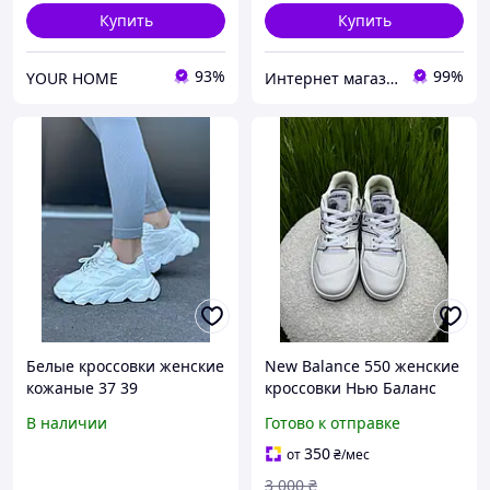
Купить
Купить
93%
99%
YOUR HOME
Интернет магазин обуви I love my shoes
Белые кроссовки женские
New Balance 550 женские
кожаные 37 39
кроссовки Нью Баланс
белые с серым кожаные
В наличии
Готово к отправке
ретро брендовые на лето
350
от
₴
/мес
3 000
₴