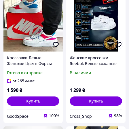
Кроссовки Белые
Женские кроссовки
Женские Цветн Форсы
Reebok Белые кожаные
РазноЦветные (наявність
лёгкие спортивные кеды
Готово к отправке
В наличии
розмірів в описі)
Рибок жіночі білі стильні
шкіряні кросівки рібок
265
от
₴
/мес
1 590
₴
1 299
₴
Купить
Купить
100%
98%
GoodSpace
Cross_Shop