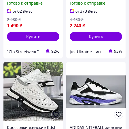
Готово к отправке
Готово к отправке
кроссовки для девушек,
классические кеды
женская зимняя обувь
Адидас для девушек
62
373
от
₴
/мес
от
₴
/мес
2 980
₴
4 480
₴
1 490
₴
2 240
₴
Купить
Купить
92%
93%
"Clo.Streetwear"
JustUkraine - интернет магазин мужской и женской обуви
Кроссовки женские Kdsl
ADIDAS NITEBALL женские