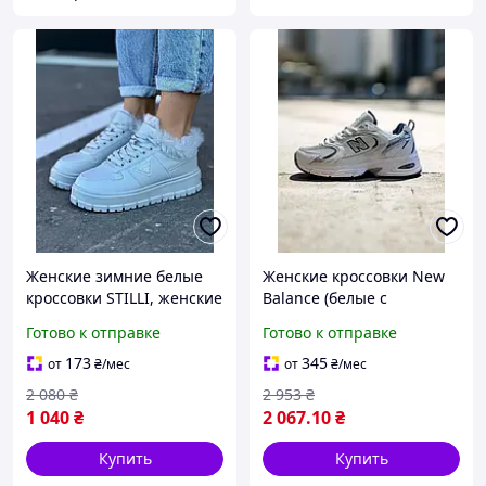
Женские зимние белые
Женские кроссовки New
кроссовки STILLI, женские
Balance (белые с
кожаные зимние
серебром)
Готово к отправке
Готово к отправке
кроссовки, белые зимние
универсальные
кеды для девушек
повседневные
173
345
от
₴
/мес
от
₴
/мес
демисезонные
2 080
₴
2 953
₴
текстильные кожаные с
1 040
₴
2 067
.10
₴
мягкой амортизацией
Купить
Купить