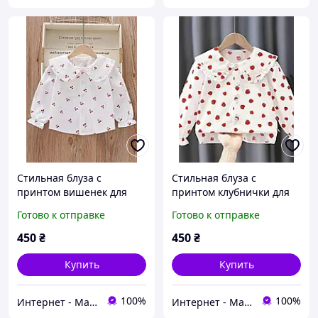
Стильная блуза с
Стильная блуза с
принтом вишенек для
принтом клубнички для
девочки с воротничком
девочки с воротничком
Готово к отправке
Готово к отправке
р.120 (5-6 лет)
р.120 (5-6 лет)
450
₴
450
₴
Купить
Купить
100%
100%
Интернет - Магазин "Sofia Little Dress Kids"
Интернет - Магазин "Sofia Little Dress Kids"