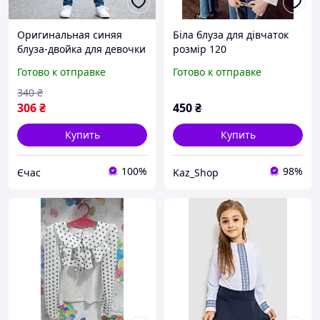
Оригинальная синяя
Біла блуза для дівчаток
блуза-двойка для девочки
розмір 120
OVS Размер 9-10 лет рост
Готово к отправке
Готово к отправке
140 см
340
₴
306
₴
450
₴
Купить
Купить
100%
98%
Єчас
Kaz_Shop