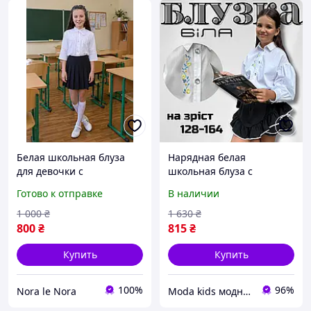
Белая школьная блуза
Нарядная белая
для девочки с
школьная блуза с
натуральным хлопковым
вышивкой Желто-голубые
Готово к отправке
В наличии
кружевом, короткий
мальвы, Детские белые
рукав, праздничная
блузки для девочек,
1 000
₴
1 630
₴
рубашка 140
Белые рубашки
800
₴
815
₴
Купить
Купить
100%
96%
Nora le Nora
Moda kids модная стильная одежда для детей и подростков