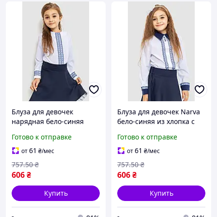
Блуза для девочек
Блуза для девочек Narva
нарядная бело-синяя
бело-синяя из хлопка с
172R204-1 хлопок
длинным рукавом для
Готово к отправке
Готово к отправке
длинный рукав для
праздников и торжеств
торжественных событий
размер 128-146
61
61
от
₴
/мес
от
₴
/мес
757
.50
₴
757
.50
₴
606
₴
606
₴
Купить
Купить