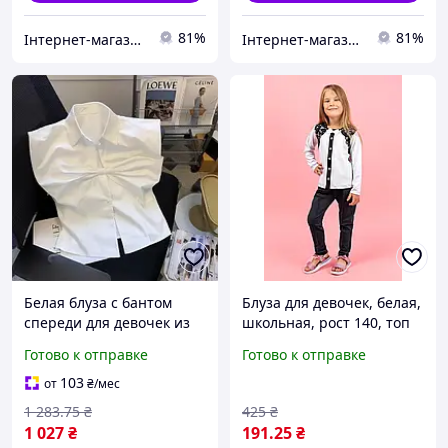
81%
81%
Інтернет-магазин Already Better
Інтернет-магазин Already Better
Белая блуза с бантом
Блуза для девочек, белая,
спереди для девочек из
школьная, рост 140, топ
легкого котона без
Юрма одяг
Готово к отправке
Готово к отправке
рукавов с классическим
воротником размер 130-
103
от
₴
/мес
170
1 283
.75
₴
425
₴
1 027
₴
191
.25
₴