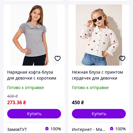
Нарядная кофта-блуза
Нежная блуза с принтом
для девочки с коротким
сердечек для девочки
кружевным рукавом
р.120 (5-6 лет)
Готово к отправке
Готово к отправке
Benini 6624, рост 140 см
серый
408
₴
273
.36
₴
450
₴
Купить
Купить
100%
100%
ЗамовТУТ
Интернет - Магазин "Sofia Little Dress Kids"