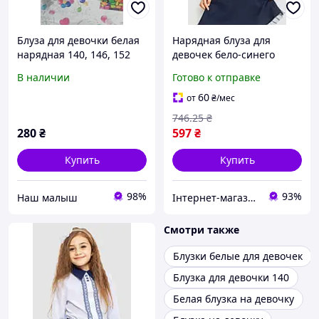
Блуза для девочки белая
Нарядная блуза для
нарядная 140, 146, 152
девочек бело-синего
см.
цвета модель 172R204-1
В наличии
Готово к отправке
из качественного
материала для
60
от
₴
/мес
праздников
746
.25
₴
280
₴
597
₴
Купить
Купить
98%
93%
‏Наш малыш
Інтернет-магазин Look 100 Clothes
Смотри также
Блузки белые для девочек
Блузка для девочки 140
Белая блузка на девочку