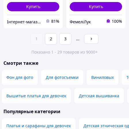
Купить
Купить
81%
100%
Інтернет-магазин Already Better
ФемеліЛук
1
2
3
...
Показано 1 - 29 товаров из 9000+
Смотри также
Фон для фото
Для фотосъемки
Виниловых
Т
Вышитые платья для девочек
Детская вышиванка
Популярные категории
Платья и сарафаны для девочек
Детская этническая о