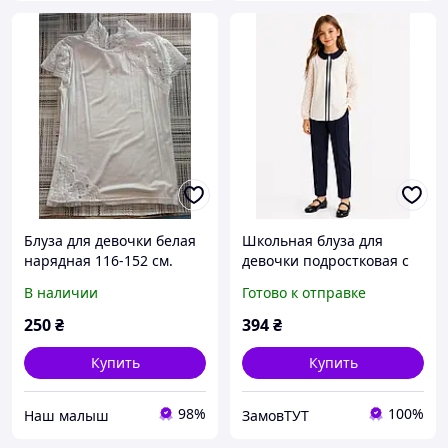
Блуза для девочки белая
Школьная блуза для
нарядная 116-152 см.
девочки подростковая с
длинным рукавом Mevis
В наличии
Готово к отправке
1941, рост 140 см
молочный
250
₴
394
₴
Купить
Купить
98%
100%
‏Наш малыш
ЗамовТУТ