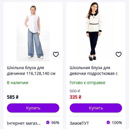
Шкільна блуза для
Школьная блуза для
дівчинки 116,128,140 см
девочки подростковая с
Білий
длинным рукавом Mevis
В наличии
Готово к отправке
(ba58), рост 140 см
молочный
500
₴
585
₴
335
₴
Купить
Купить
96%
100%
Інтернет магазин postelii
ЗамовТУТ