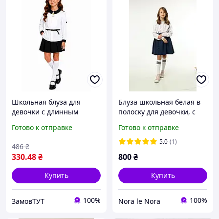
Школьная блуза для
Блуза школьная белая в
девочки с длинным
полоску для девочки, с
рукавом Mevis (ba50),
длинным рукавом,
Готово к отправке
Готово к отправке
рост 116 см белый
хлопковая, рост 134-140
5.0
(1)
486
₴
330
.48
₴
800
₴
Купить
Купить
100%
100%
ЗамовТУТ
Nora le Nora