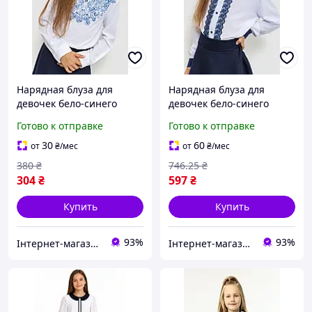
Нарядная блуза для
Нарядная блуза для
девочек бело-синего
девочек бело-синего
цвета модель 172R025 с
цвета модель 172R201-1
Готово к отправке
Готово к отправке
длинным рукавом из
для сезона весна-лето из
легкого материала
легкого материала
30
60
от
₴
/мес
от
₴
/мес
380
₴
746
.25
₴
304
₴
597
₴
Купить
Купить
93%
93%
Інтернет-магазин Look 100 Clothes
Інтернет-магазин Look 100 Clothes