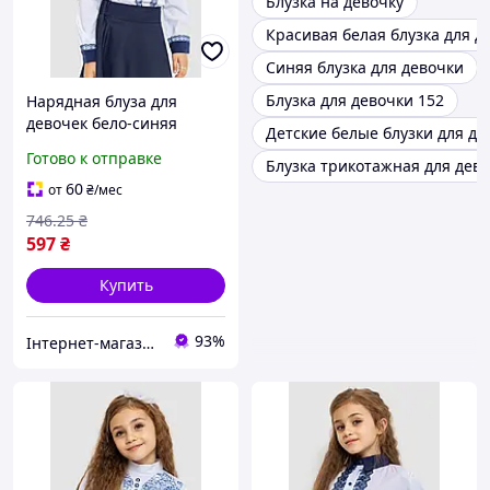
Блузка на девочку
Красивая белая блузка для д
Синяя блузка для девочки
Блузка для девочки 152
Нарядная блуза для
девочек бело-синяя
Детские белые блузки для де
172R205-5 из
Готово к отправке
Блузка трикотажная для дев
качественного материала
для особых случаев
60
от
₴
/мес
746
.25
₴
597
₴
Купить
93%
Інтернет-магазин Look 100 Clothes