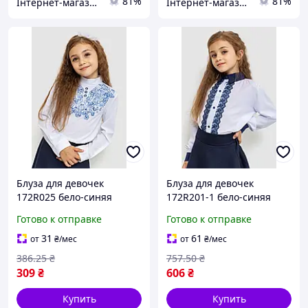
81%
81%
Інтернет-магазин Already Better
Інтернет-магазин Already Better
Блуза для девочек
Блуза для девочек
172R025 бело-синяя
172R201-1 бело-синяя
нарядная из хлопка с
нарядная с длинным
Готово к отправке
Готово к отправке
длинным рукавом для
рукавом из хлопка для
весны и лета
весны и лета
31
61
от
₴
/мес
от
₴
/мес
386
.25
₴
757
.50
₴
309
₴
606
₴
Купить
Купить