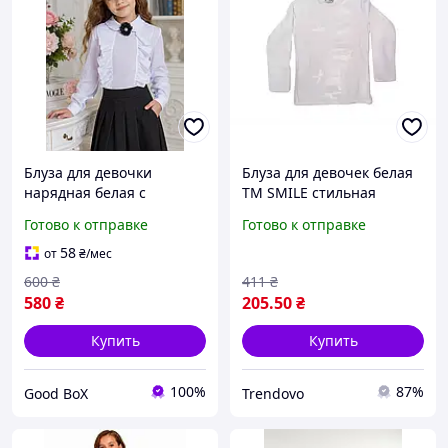
Блуза для девочки
Блуза для девочек белая
нарядная белая с
ТМ SMILE стильная
длинным рукавом из
одежда для
Готово к отправке
Готово к отправке
шифона
повседневного ношения
и школы
58
от
₴
/мес
600
₴
411
₴
580
₴
205
.50
₴
Купить
Купить
100%
87%
Good BoX
Trendovo