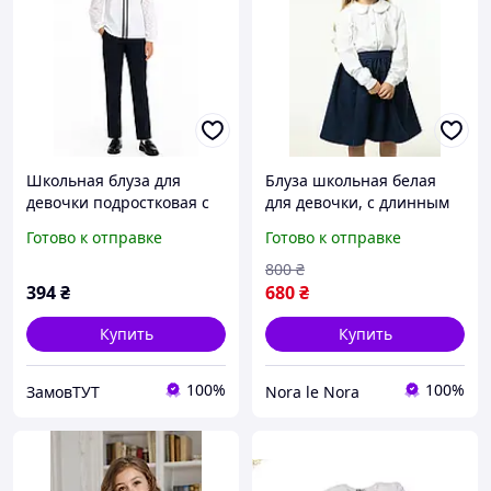
Школьная блуза для
Блуза школьная белая
девочки подростковая с
для девочки, с длинным
длинным рукавом Mevis
рукавом, хлопковая, рост
Готово к отправке
Готово к отправке
1941, рост 140 см белый
134-140
800
₴
394
₴
680
₴
Купить
Купить
100%
100%
ЗамовТУТ
Nora le Nora