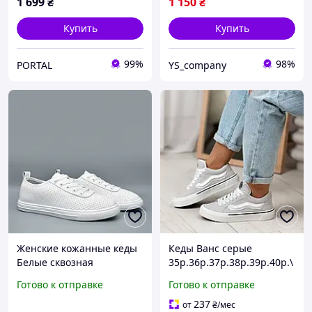
1 699
₴
1 150
₴
Купить
Купить
99%
98%
PORTAL
YS_company
Женские кожанные кеды
Кеды Ванс серые
Белые сквозная
35р.36р.37р.38р.39р.40р.\
перфорация, легкие
Мод:860-12
Готово к отправке
Готово к отправке
стильные кеды на лето 36
237
от
₴
/мес