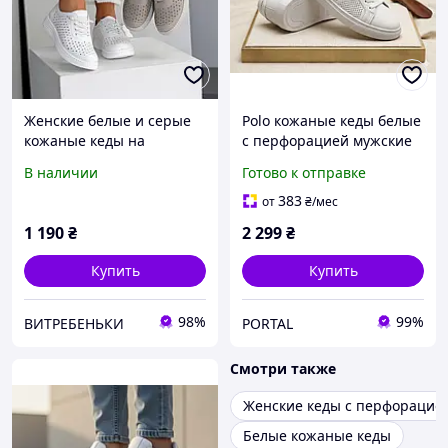
Женские белые и серые
Polo кожаные кеды белые
кожаные кеды на
с перфорацией мужские
утолщенной подошве с
кроссовки
В наличии
Готово к отправке
сквозной перфорацией
383
от
₴
/мес
1 190
₴
2 299
₴
Купить
Купить
98%
99%
ВИТРЕБЕНЬКИ
PORTAL
Смотри также
Женские кеды с перфорацие
Белые кожаные кеды