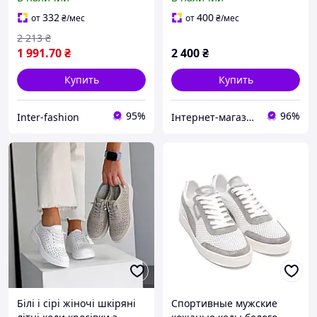
332
400
от
₴
/мес
от
₴
/мес
2 213
₴
1 991
.70
₴
2 400
₴
Купить
Купить
95%
96%
Inter-fashion
Інтернет-магазин Kotomka
Білі і сірі жіночі шкіряні
Спортивные мужские