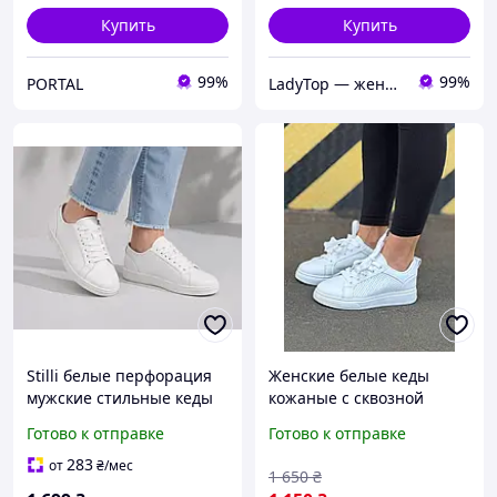
Купить
Купить
99%
99%
PORTAL
LadyTop — женская обувь и одежда
Stilli белые перфорация
Женские белые кеды
мужские стильные кеды
кожаные с сквозной
перфорацией, легкие
Готово к отправке
Готово к отправке
дышащие кроссовки
сетка на весну лето из
283
от
₴
/мес
1 650
₴
натуральной кожи.