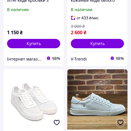
літні кеди кросівки з
кожаные кеды белого
перфорацією на білій
цвета и серыми
В наличии
В наличии
підошві
вставками с
перфорацией
433
от
₴
/мес
3 000
₴
1 150
₴
2 600
₴
Купить
Купить
98%
98%
Інтернет магазин "Lyubov Modnaya"
V-Trendi