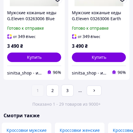
Мужские кожаные кеды
Мужские кожаные кеды
G.Eleven 03263006 Blue
G.Eleven 03263006 Earth
синие замшевые с
Yellow коричневые
Готово к отправке
Готово к отправке
перфорацией
замшевые с
перфорацией
349
349
от
₴
/мес
от
₴
/мес
3 490
₴
3 490
₴
Купить
Купить
96%
96%
sinitsa_shop - интернет-магазин обуви
sinitsa_shop - интернет-магазин обуви
1
2
3
...
Показано 1 - 29 товаров из 9000+
Смотри также
Кроссовки мужские
Кроссовки женские
Кроссовк