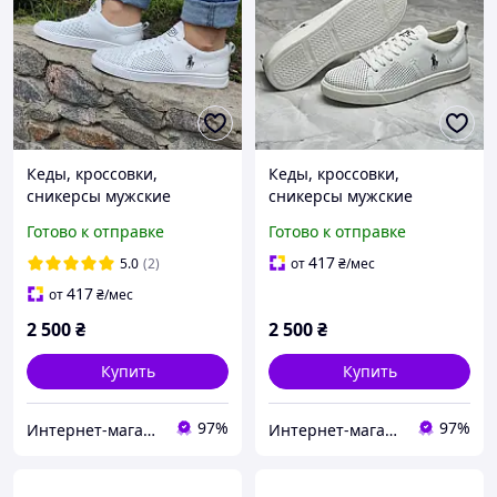
Кеды, кроссовки,
Кеды, кроссовки,
сникерсы мужские
сникерсы мужские
кожаные US Polo белые с
кожаные US Polo белые с
Готово к отправке
Готово к отправке
перфорацией
перфорацией
417
5.0
(2)
от
₴
/мес
417
от
₴
/мес
2 500
₴
2 500
₴
Купить
Купить
97%
97%
Интернет-магазин «Step Master»
Интернет-магазин «Step Master»