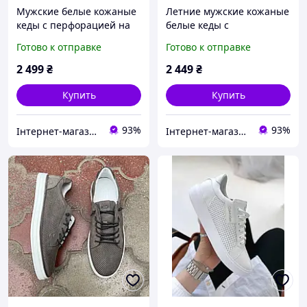
Мужские белые кожаные
Летние мужские кожаные
кеды с перфорацией на
белые кеды с
лето
перфорацией из
Готово к отправке
Готово к отправке
натуральной кожи на
лето
2 499
₴
2 449
₴
Купить
Купить
93%
93%
Інтернет-магазин Твій Вибір
Інтернет-магазин Твій Вибір