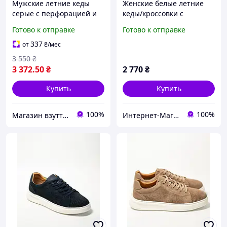
Мужские летние кеды
Женские белые летние
серые с перфорацией и
кеды/кроссовки с
белой подошвой
перфорацией
Готово к отправке
Готово к отправке
натуральная кожа
качество люкс 36-41 р
337
от
₴
/мес
3 550
₴
3 372
.50
₴
2 770
₴
Купить
Купить
100%
100%
Магазин взуття Brogue.com.ua
Интернет-Магазин СкороХод