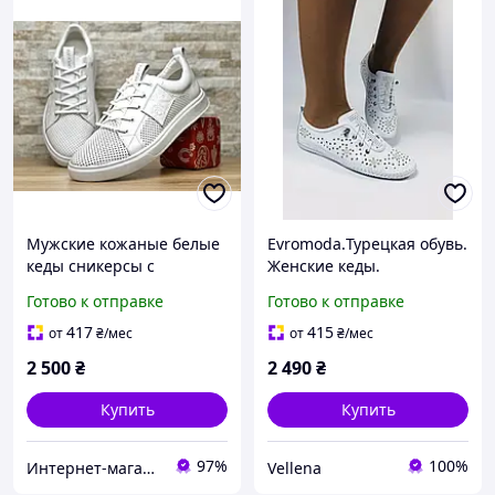
Мужские кожаные белые
Evromoda.Турецкая обувь.
кеды сникерсы с
Женские кеды.
перфорацией
Натуральная кожа. Белые
Готово к отправке
Готово к отправке
с перфорацией. Размер
только 36,37,38,39
417
415
от
₴
/мес
от
₴
/мес
2 500
₴
2 490
₴
Купить
Купить
97%
100%
Интернет-магазин «Step Master»
Vellena