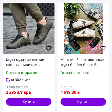
Кеды мужские летние
Женские белые кожаные
кожаные хаки олива с
кеды Golden Goose Ball
перфорацией Кеди
Star (с винтажным
Готово к отправке
Готово к отправке
чоловічі літні шкіряні хакі
эффектом)
олива (Л2088)
382
от
₴
/мес
3 500
₴/пара
6 599
₴
2 295
₴/пара
4 619
.30
₴
Купить
Купить