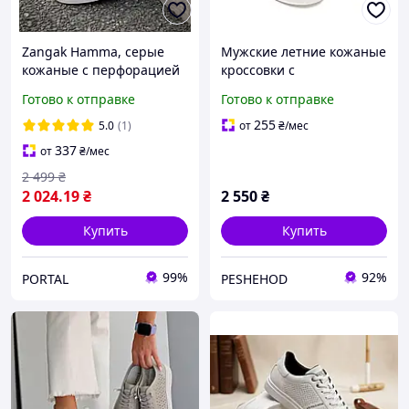
Zangak Hamma, серые
Мужские летние кожаные
кожаные с перфорацией
кроссовки с
мужские кеды, кроссовки
перфорацией, белые с
Готово к отправке
Готово к отправке
на белой подошве,
серым
прошиты
255
5.0
(1)
от
₴
/мес
337
от
₴
/мес
2 499
₴
2 024
.19
₴
2 550
₴
Купить
Купить
99%
92%
PORTAL
PESHEHOD