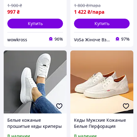
1 900
₴
1 800
₴/пара
997
₴
1 422
₴/пара
Купить
Купить
96%
97%
wowkross
VoSa Жіноче Взуття
Белые кожаные
Кеды Мужские Кожаные
прошитые кеды криперы
Белые Перфорация
с перфорацией 26505
В наличии
В наличии