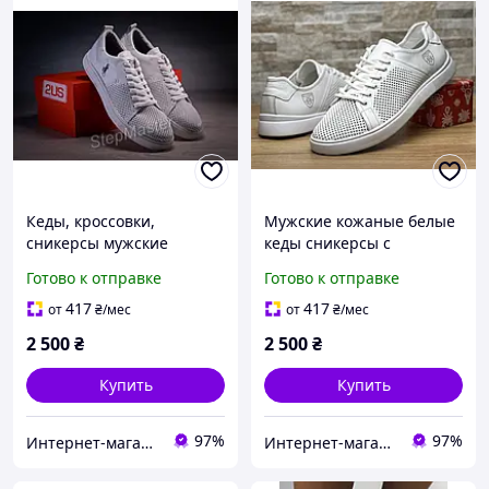
Кеды, кроссовки,
Мужские кожаные белые
сникерсы мужские
кеды сникерсы с
кожаные US Polo белые с
перфорацией Tommy
Готово к отправке
Готово к отправке
перфорацией
Hilfiger
417
417
от
₴
/мес
от
₴
/мес
2 500
₴
2 500
₴
Купить
Купить
97%
97%
Интернет-магазин «Step Master»
Интернет-магазин «Step Master»