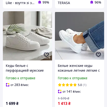
99%
96%
Like - взуття зі знижками! (партнер topik.com.ua)
TERASA
Кеды белые с
Белые женские кеды
перфорацией мужские
кожаные летние лёгкие с
кроссовки
перфорацией
Готово к отправке
Готово к отправке
283
от
₴
/мес
5.0
(1)
141
от
₴
/мес
1 570
₴
1 699
₴
1 413
₴