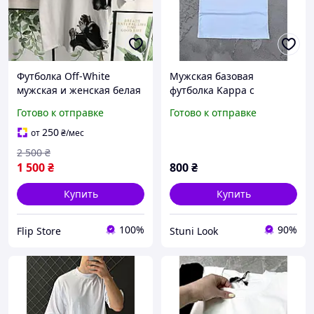
Футболка Off-White
Мужская базовая
мужская и женская белая
футболка Kappa с
оффвайт оверсайз 100%
лампасами (черная,
Готово к отправке
Готово к отправке
хлопок Португалия Офф
белая)
Вайт базовая
250
от
₴
/мес
2 500
₴
1 500
₴
800
₴
Купить
Купить
100%
90%
Flip Store
Stuni Look