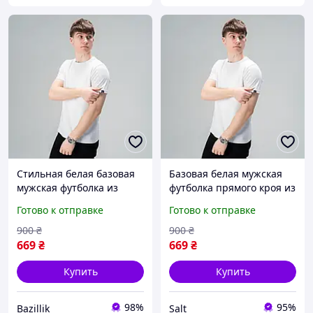
Стильная белая базовая
Базовая белая мужская
мужская футболка из
футболка прямого кроя из
качественного трикотажа
качественного турецкого
Готово к отправке
Готово к отправке
трикотажа
900
₴
900
₴
669
₴
669
₴
Купить
Купить
98%
95%
Bazillik
Salt