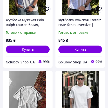
Футболка мужская Polo
Футболка мужская Corteiz
Ralph Lauren белая,
HMP белая oversize |
хлопок, базовая, с
стиль streetwear Кортеиз
Готово к отправке
Готово к отправке
логотипом, классическая,
| хлопковая базовая
легкая, дышащая, стиль
футболка мужская белая
835
₴
845
₴
casual, повседневная,
Купить
Купить
99%
99%
Golubov_Shop_UA
Golubov_Shop_UA