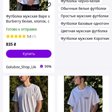
Футболка черно-белая
Обычные белые футболки
Простые мужские футболки
Футболка мужская Bape x
Burberry белая, хлопок, с
Футболки базовые однотонн
принтом, стильная
Готово к отправке
Цветная мужская футболка
streetwear, oversize,
легкая, дышащая,
5.0
(1)
Футболки мужские Короткие
базовая, размеры S XL
835
₴
Купить
99%
Golubov_Shop_UA