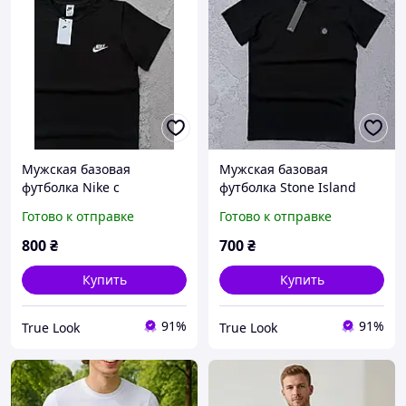
Мужская базовая
Мужская базовая
футболка Nike с
футболка Stone Island
логотипом (черная,
(черная, белая)
Готово к отправке
Готово к отправке
белая)
800
₴
700
₴
Купить
Купить
91%
91%
True Look
True Look