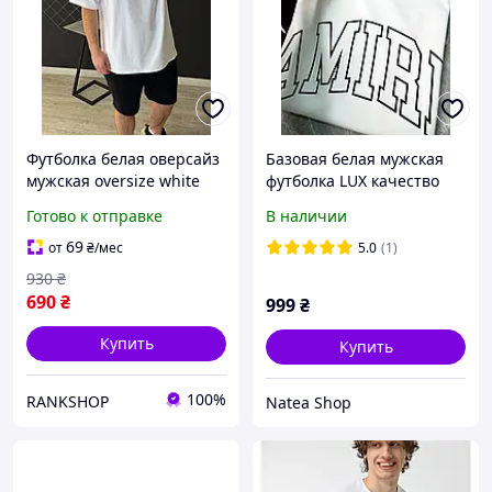
Футболка белая оверсайз
Базовая белая мужская
мужская oversize white
футболка LUX качество
базовая basic хлопковая
Готово к отправке
В наличии
69
от
₴
/мес
5.0
(1)
930
₴
690
₴
999
₴
Купить
Купить
100%
RANKSHOP
Natea Shop