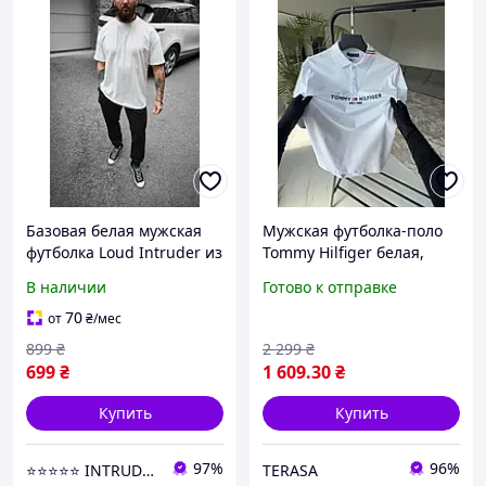
Базовая белая мужская
Мужская футболка-поло
футболка Loud Intruder из
Tommy Hilfiger белая,
трикотажа оверсайз
брендовое поло Томми
В наличии
Готово к отправке
свободного кроя
Хилфигер на лето из
повседневная для
плотной ткани Белая
70
от
₴
/мес
мужчин и юношей под
базовая футболка с
899
₴
2 299
₴
джинсы бре
воротн
699
₴
1 609
.30
₴
Купить
Купить
97%
96%
⭐️⭐️⭐️⭐️⭐️ INTRUDER | Интернет- магазин одежды
TERASA