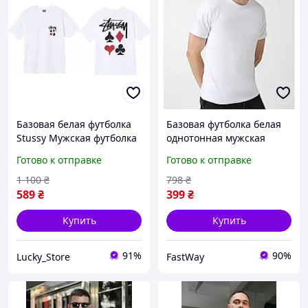
Базовая белая футболка
Базовая футболка белая
Stussy Мужская футболка
однотонная мужская
Стуси белая с принтом
стильная классическая,
Готово к отправке
Готово к отправке
Стильная футболка Stussy
летние футболки
белая
повседневные
1 100
₴
798
₴
589
₴
399
₴
Купить
Купить
91%
90%
Lucky_Store
FastWay