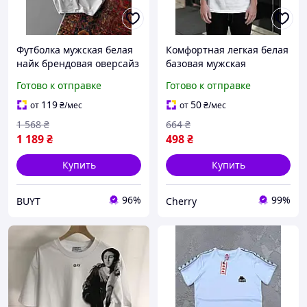
Футболка мужская белая
Комфортная легкая белая
найк брендовая оверсайз
базовая мужская
базовая Nike knt BUYT
футболка для ежедневной
Готово к отправке
Готово к отправке
Футболка чоловіча біла
носки без рисунка
найк брендова оверсайз
натуральный хлопок
119
50
от
₴
/мес
от
₴
/мес
базова Nike knt
1 568
₴
664
₴
1 189
₴
498
₴
Купить
Купить
96%
99%
BUYT
Cherry