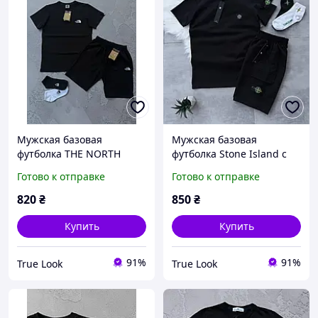
Мужская базовая
Мужская базовая
футболка THE NORTH
футболка Stone Island с
FACE (черная, белая)
патчем (черная, белая,
Готово к отправке
Готово к отправке
хаки)
820
₴
850
₴
Купить
Купить
91%
91%
True Look
True Look