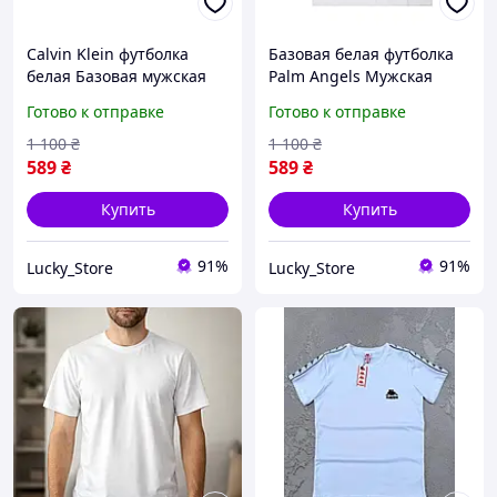
Calvin Klein футболка
Базовая белая футболка
белая Базовая мужская
Palm Angels Мужская
футболка Кельвин Кляйн
футболка Палм Анджелс
Готово к отправке
Готово к отправке
Удобная модель с
белая Стильная футболка
принтом
Palm Angels белая
1 100
₴
1 100
₴
589
₴
589
₴
Купить
Купить
91%
91%
Lucky_Store
Lucky_Store