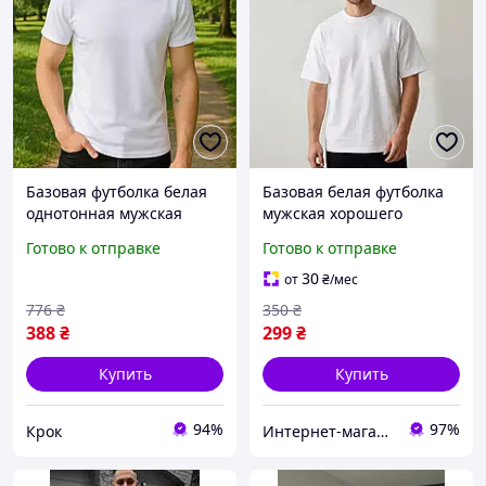
Базовая футболка белая
Базовая белая футболка
однотонная мужская
мужская хорошего
стильная классическая,
качества
Готово к отправке
Готово к отправке
летние футболки базовые
30
от
₴
/мес
776
₴
350
₴
388
₴
299
₴
Купить
Купить
94%
97%
Крок
Интернет-магазин одежды и обуви Bebest-Style