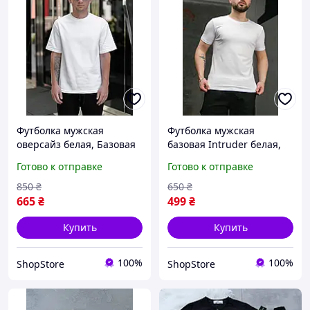
Футболка мужская
Футболка мужская
оверсайз белая, Базовая
базовая Intruder белая,
мужская футболка белая
Мужская футболка
Готово к отправке
Готово к отправке
Intruder
850
₴
650
₴
665
₴
499
₴
Купить
Купить
100%
100%
ShopStore
ShopStore