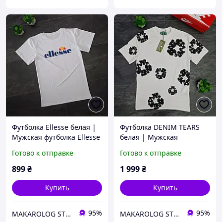
Футболка Ellesse белая |
Футболка DENIM TEARS
Мужская футболка Ellesse
белая | Мужская
| Базовая футболка
футболка Denim Tears |
Готово к отправке
Готово к отправке
Ellesse
Базовая футболка Denim
Tears
899
₴
1 999
₴
Купить
Купить
95%
95%
MAKAROLOG STORE
MAKAROLOG STORE