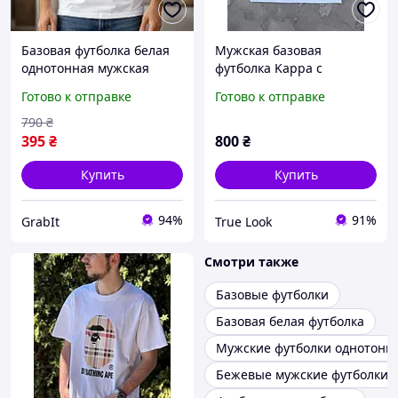
Базовая футболка белая
Мужская базовая
однотонная мужская
футболка Kappa с
стильная из легкого
лампасами (черная,
Готово к отправке
Готово к отправке
материала, летние
белая)
футболки для
790
₴
повседневной носки
395
₴
800
₴
Купить
Купить
94%
91%
GrabIt
True Look
Смотри также
Базовые футболки
Базовая белая футболка
Мужские футболки однотонн
Бежевые мужские футболки