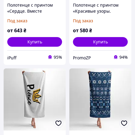
Полотенце с принтом
Полотенце с принтом
«Сердце. Вместе
«Красивые узоры.
навсегда. Heart. Together
Украина. Beautiful
Под заказ
Под заказ
Forever 2»
patterns. Ukraine»
от
643
₴
от
580
₴
Купить
Купить
95%
94%
iPuff
PromoZP