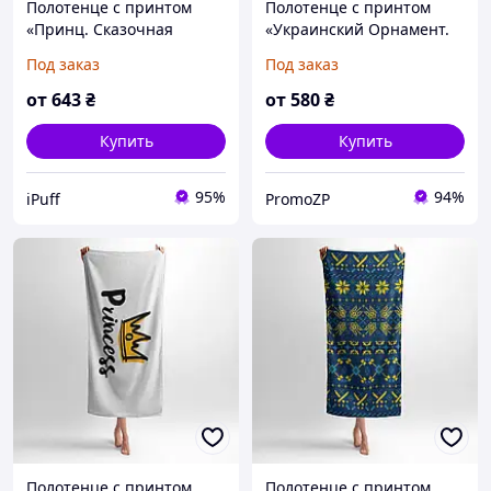
Полотенце с принтом
Полотенце с принтом
«Принц. Сказочная
«Украинский Орнамент.
любовь. Prince. Fairytale
Ukrainian Ornament»
Под заказ
Под заказ
love»
синий
от
643
₴
от
580
₴
Купить
Купить
95%
94%
iPuff
PromoZP
Полотенце с принтом
Полотенце с принтом