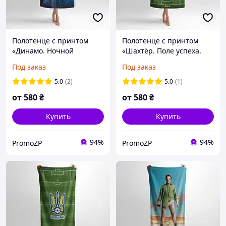
Полотенце с принтом
Полотенце с принтом
«Динамо. Ночной
«Шахтёр. Поле успеха.
стадион. Dynamo. Night
Shakhtar Donetsk. Field of
Под заказ
Под заказ
Stadium»
Success»
5.0
(2)
5.0
(1)
от
580
₴
от
580
₴
Купить
Купить
94%
94%
PromoZP
PromoZP