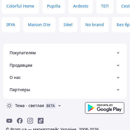
Colorful Home
Pupilla
Ardesto
ТЕП
Ces
IRYA
Maison D'or
Sikel
No brand
Без б
Покупателям
Продавцам
О нас
Партнеры
Тема
-
светлая
BETA
© Prom.ua — маркетплейс України, 2008-2026