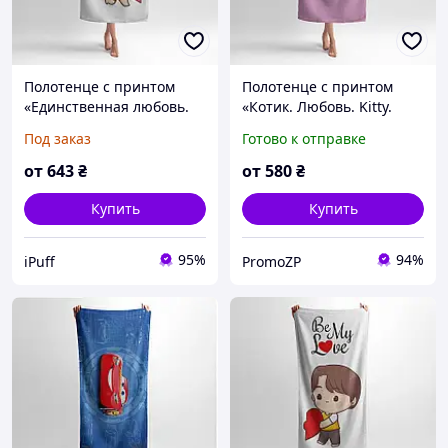
Полотенце с принтом
Полотенце с принтом
«Единственная любовь.
«Котик. Любовь. Kitty.
One Love»
Love»
Под заказ
Готово к отправке
от
643
₴
от
580
₴
Купить
Купить
95%
94%
iPuff
PromoZP