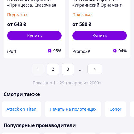
«Принцесса. Сказочная
«Украинский Орнамент.
любовь. Princess. Fairytale
Ukrainian Ornament»
Под заказ
Под заказ
love»
сине-желтый
от
643
₴
от
580
₴
Купить
Купить
95%
94%
iPuff
PromoZP
1
2
3
...
Показано 1 - 29 товаров из 2000+
Смотри также
Attack on Titan
Печать на полотенцах
Conor
Популярные производители