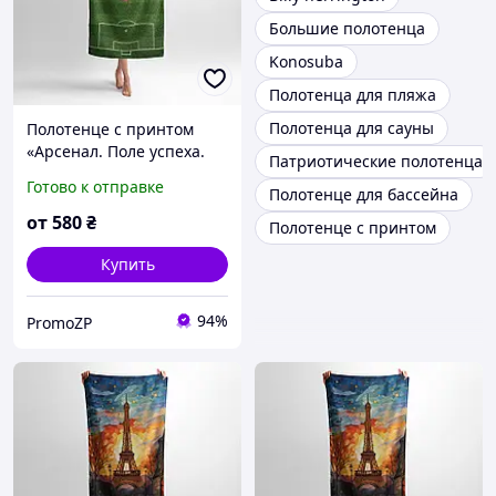
Большие полотенца
Konosuba
Полотенца для пляжа
Полотенца для сауны
Полотенце с принтом
«Арсенал. Поле успеха.
Патриотические полотенца
Arsenal FC. Field of
Готово к отправке
Полотенце для бассейна
Success»
от
580
₴
Полотенце с принтом
Купить
94%
PromoZP