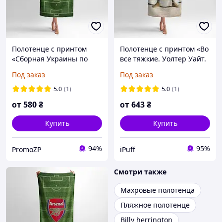
Полотенце с принтом
Полотенце с принтом «Во
«Сборная Украины по
все тяжкие. Уолтер Уайт.
футболу. Поле успеха.
Breaking Bad. Walter
Под заказ
Под заказ
Ukraine national football
White»
team»
5.0
(1)
5.0
(1)
от
580
₴
от
643
₴
Купить
Купить
94%
95%
PromoZP
iPuff
Смотри также
Махровые полотенца
Пляжное полотенце
Billy herrington