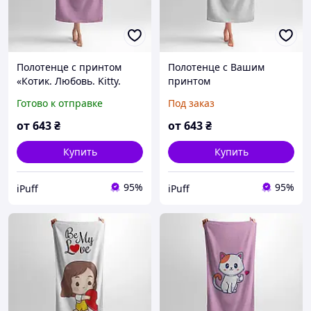
Полотенце с принтом
Полотенце с Вашим
«Котик. Любовь. Kitty.
принтом
Love»
Готово к отправке
Под заказ
от
643
₴
от
643
₴
Купить
Купить
95%
95%
iPuff
iPuff