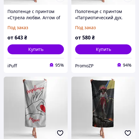
Полотенце с принтом
Полотенце с принтом
«Стрела любви. Arrow of
«Патриотический дух.
Love. Him»
Patriotic Spirit»
Под заказ
Под заказ
от
643
₴
от
580
₴
Купить
Купить
95%
94%
iPuff
PromoZP