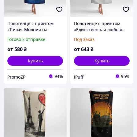
Полотенце с принтом
Полотенце с принтом
«Тачки. Молния на
«Единственная любовь.
старте. Cars. Lightning on
One Love. Boy»
Готово к отправке
Под заказ
Track»
от
580
₴
от
643
₴
Купить
Купить
94%
95%
PromoZP
iPuff