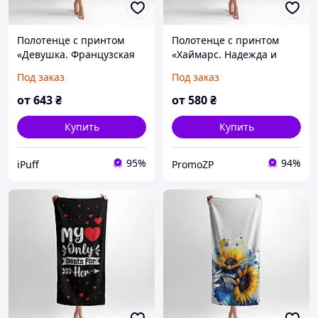
Полотенце с принтом
Полотенце с принтом
«Девушка. Французская
«Хаймарс. Надежда и
любовь. Girl. French Love»
Сила» принт 2
Под заказ
Под заказ
от
643
₴
от
580
₴
Купить
Купить
95%
94%
iPuff
PromoZP