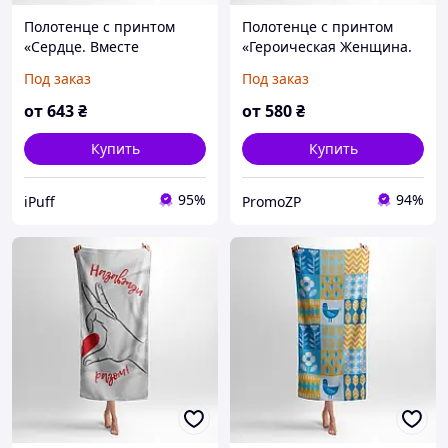
Полотенце с принтом
Полотенце с принтом
«Сердце. Вместе
«Героическая Женщина.
навсегда. Heart. Together
Сила Украины. Heroic
Под заказ
Под заказ
Forever 1»
Woman. Strength of
Ukraine»
от
643
₴
от
580
₴
Купить
Купить
95%
94%
iPuff
PromoZP