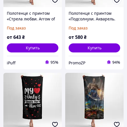
Полотенце с принтом
Полотенце с принтом
«Стрела любви. Arrow of
«Подсолнухи. Акварель.
Love. Her»
Sunflowers. Watercolor»
Под заказ
Под заказ
от
643
₴
от
580
₴
Купить
Купить
95%
94%
iPuff
PromoZP