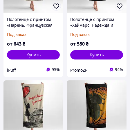
Полотенце с принтом
Полотенце с принтом
«Парень. Французская
«Хаймарс. Надежда и
любовь. Boy. French Love»
Сила» принт 1
Под заказ
Под заказ
от
643
₴
от
580
₴
Купить
Купить
95%
94%
iPuff
PromoZP