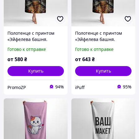
Полотенце с принтом
Полотенце с принтом
«Эйфелева башня.
«Эйфелева башня.
Мозаика. Eiffle Tower
Мозаика. Eiffle Tower
Готово к отправке
Готово к отправке
mosaic art»
mosaic art»
от
580
₴
от
643
₴
Купить
Купить
94%
95%
PromoZP
iPuff