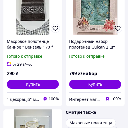
Махровое полотенце
Подарочный набор
банное " Вензель " 70 *
полотенец Gulcan 2 шт
140 см Gulcan
Цветы бирюзовые
Готово к отправке
Готово к отправке
29
от
₴
/мес
290
₴
799
₴/набор
Купить
Купить
100%
100%
" Декорація" магазин текстилю та декору для дому
Интернет магазин тканин "Улюблена Постіль"
Смотри также
Махровые полотенца