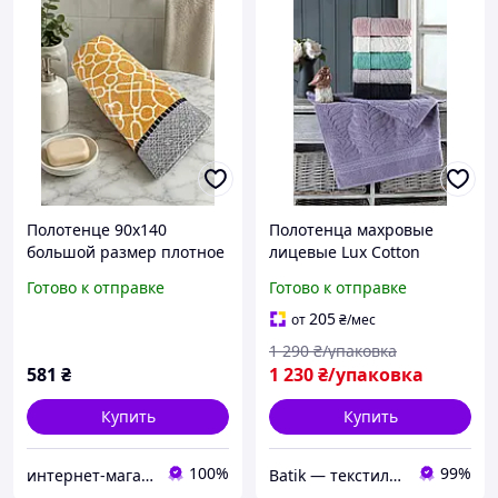
Полотенце 90x140
Полотенца махровые
большой размер плотное
лицевые Lux Cotton
500гр/м2 хлопок Турция
Akasya 50х90.
Готово к отправке
Готово к отправке
205
от
₴
/мес
1 290
₴/упаковка
581
₴
1 230
₴/упаковка
Купить
Купить
100%
99%
интернет-магазин "BAMBYK"
Batik — текстиль, который дарит уют вашему дому!