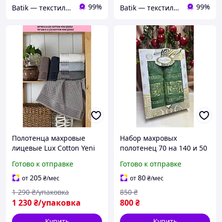
99%
99%
Batik — текстиль, который дарит уют вашему дому!
Batik — текстиль, который дарит уют вашему дому!
Полотенца махровые
Набор махровых
лицевые Lux Cotton Yeni
полотенец 70 на 140 и 50
cizgili 50х90. Полотенце
на 90 см в подарочной
Готово к отправке
Готово к отправке
лицевое Турция. Набор
коробке Gulcan Турциия
махровых полотенец
205
80
от
₴
/мес
от
₴
/мес
1 290
₴/упаковка
850
₴
1 230
₴/упаковка
800
₴
Купить
Купить