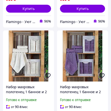
Купить
Купить
96%
96%
Flamingo - Уют в Вашем доме
Flamingo - Уют в Вашем доме
Набор махровых
Набор махровых
полотенец 1 банное и 2
полотенец 1 банное и 2
лицевых в подарочной
лицевых в подарочной
Готово к отправке
Готово к отправке
коробке Gulcan Турция
коробке Gulcan Турция
кремовый
фиолетовый
90
90
от
₴
/мес
от
₴
/мес