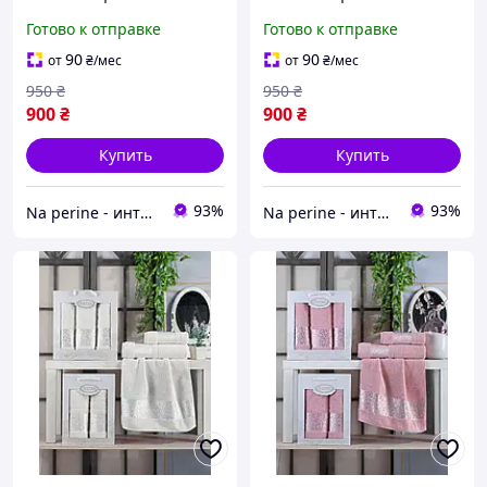
лицевых в подарочной
лицевых в подарочной
Готово к отправке
Готово к отправке
коробке Gulcan Турция
коробке Gulcan Турция
сиреневый
кремовый
90
90
от
₴
/мес
от
₴
/мес
950
₴
950
₴
900
₴
900
₴
Купить
Купить
93%
93%
Na perine - интернет-магазин постельного белья и домашнего текстиля
Na perine - интернет-магазин постельного белья и домашнего текстиля