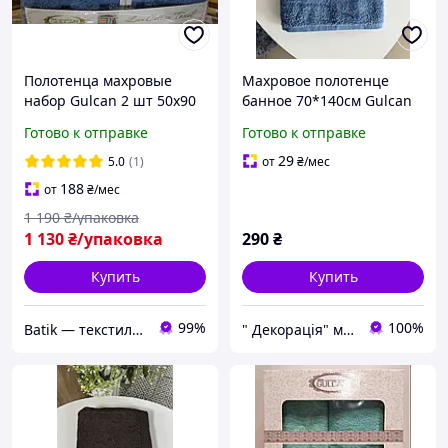
Полотенца махровые
Махровое полотенце
набор Gulcan 2 шт 50х90
банное 70*140см Gulcan
+ 2 шт 70х140, Набор
Готово к отправке
Готово к отправке
махровых полотенец
турция 4 шт
29
5.0
(1)
от
₴
/мес
188
от
₴
/мес
1 190
₴/упаковка
1 130
₴/упаковка
290
₴
Купить
Купить
99%
100%
Batik — текстиль, который дарит уют вашему дому!
" Декорація" магазин текстилю та декору для дому