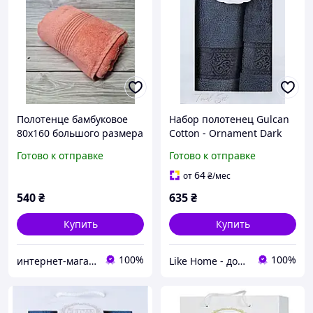
Полотенце бамбуковое
Набор полотенец Gulcan
80x160 большого размера
Cotton - Ornament Dark
для сауны плотное
Grey 50*90+70*140
Готово к отправке
Готово к отправке
махровое Турция
64
от
₴
/мес
540
₴
635
₴
Купить
Купить
100%
100%
интернет-магазин "BAMBYK"
Like Home - домашний уют для всей семьи. Будьте как дома 🤗