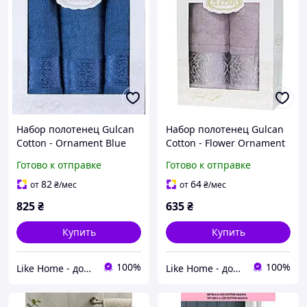
Набор полотенец Gulcan
Набор полотенец Gulcan
Cotton - Ornament Blue
Cotton - Flower Ornament
50*90 (2 шт)+70*140 (1
Leylak 50*90+70*140
Готово к отправке
Готово к отправке
шт)
82
64
от
₴
/мес
от
₴
/мес
825
₴
635
₴
Купить
Купить
100%
100%
Like Home - домашний уют для всей семьи. Будьте как дома 🤗
Like Home - домашний уют для всей семьи. Будьте как дома 🤗