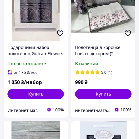
Подарочный набор
Полотенца в коробке
полотенец Gulcan Flowers
Luisa с декором (2
3 шт Серый
предмета) хлопковые
Готово к отправке
В наличии
банное лицевое Турция
175
от
₴
/мес
5.0
(1)
1 050
₴/набор
990
₴
Купить
Купить
100%
100%
Интернет магазин тканин "Улюблена Постіль"
интернет-магазин "BAMBYK"