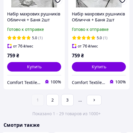
Набір махрових рушників
Набір махрових рушників
Обличчя + Баня 2шт
Обличчя + Баня 2шт
(Блакитний)
(Шоколад)
Готово к отправке
Готово к отправке
5.0
(1)
5.0
(1)
76
76
от
₴
/мес
от
₴
/мес
759
₴
759
₴
Купить
Купить
100%
100%
Comfort Textile UA
Comfort Textile UA
1
2
3
...
Показано 1 - 29 товаров из 1000+
Смотри также