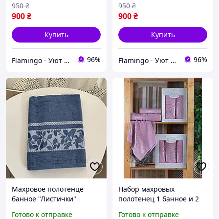
950
₴
950
₴
900
₴
900
₴
Купить
Купить
96%
96%
Flamingo - Уют в Вашем доме
Flamingo - Уют в Вашем доме
Махровое полотенце
Набор махровых
банное "Листички"
полотенец 1 банное и 2
70*140 см Gulcan ( цвета
лицевых в подарочной
Готово к отправке
Готово к отправке
в ассортименте)
коробке Gulcan Турция