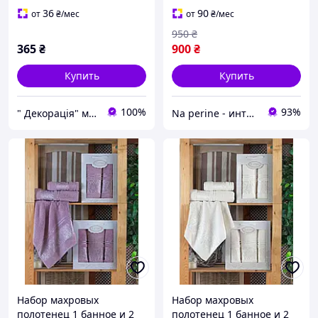
розовый
36
90
от
₴
/мес
от
₴
/мес
950
₴
365
₴
900
₴
Купить
Купить
100%
93%
" Декорація" магазин текстилю та декору для дому
Na perine - интернет-магазин постельного белья и домашнего текстиля
Набор махровых
Набор махровых
полотенец 1 банное и 2
полотенец 1 банное и 2