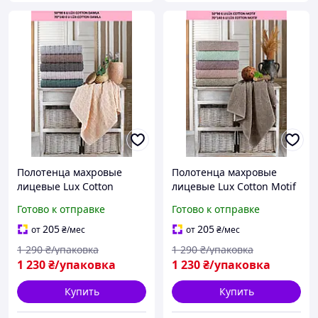
Полотенца махровые
Полотенца махровые
лицевые Lux Cotton
лицевые Lux Cotton Motif
Damla 50х90. Полотенце
50х90. Полотенце
Готово к отправке
Готово к отправке
лицевое Турция. Набор
лицевое Турция. Набор
махровых полотенец
махровых полотенец
205
205
от
₴
/мес
от
₴
/мес
1 290
₴/упаковка
1 290
₴/упаковка
1 230
₴/упаковка
1 230
₴/упаковка
Купить
Купить