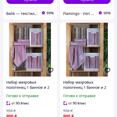
99%
96%
Batik — текстиль, который дарит уют вашему дому!
Flamingo - Уют в Вашем доме
Набор махровых
Набор махровых
полотенец 1 банное и 2
полотенец 1 банное и 2
лицевых в подарочной
лицевых в подарочной
Готово к отправке
Готово к отправке
коробке Gulcan Турция
коробке Gulcan Турция
розовый
сиреневый
90
90
от
₴
/мес
от
₴
/мес
950
₴
950
₴
900
₴
900
₴