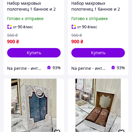
Набор махровых
Набор махровых
полотенец 1 банное и 2
полотенец 1 банное и 2
лицевых в подарочной
лицевых в подарочной
Готово к отправке
Готово к отправке
коробке Gulcan Турция
коробке Gulcan Турция
белый
персиковый
90
90
от
₴
/мес
от
₴
/мес
950
₴
950
₴
900
₴
900
₴
Купить
Купить
93%
93%
Na perine - интернет-магазин постельного белья и домашнего текстиля
Na perine - интернет-магазин постельного белья и домашнего текстиля