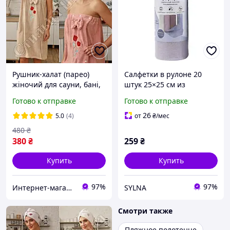
Рушник-халат (парео)
Салфетки в рулоне 20
жіночий для сауни, бані,
штук 25×25 см из
після прийняття ванни та
микрофибры фиолетовый
Готово к отправке
Готово к отправке
душу, відправка во
Colorful Home 515-5-60V
Україні
26
5.0
(4)
от
₴
/мес
480
₴
380
₴
259
₴
Купить
Купить
97%
97%
Интернет-магазин "Стильная Штучка"
SYLNA
Смотри также
Пляжное полотенце