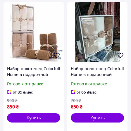
Набор полотенец Colorfull
Набор полотенец Colorfull
Home в подарочной
Home в подарочной
коробке 140 на 70 см и 50
коробке 35 на 75 см 3
Готово к отправке
Готово к отправке
на 90 см
штуки
85
65
от
₴
/мес
от
₴
/мес
900
₴
700
₴
850
₴
650
₴
Купить
Купить