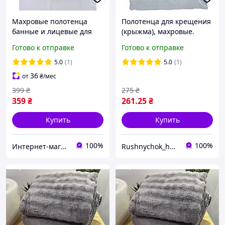
Махровые полотенца
Полотенца для крещения
банные и лицевые для
(крыжма), махровые.
лица 50х70 Банные 70
Готово к отправке
Готово к отправке
140 100 50 Полотенца
махровые на подарок
5.0
(1)
5.0
(1)
36
от
₴
/мес
399
₴
275
₴
359
₴
261
.25
₴
Купить
Купить
100%
100%
Интернет-магазин №1 Обувь,одежда для всех
Rushnychok_home_