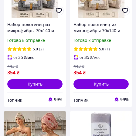
Набор полотенец из
Набор полотенец из
микрофибры 70х140 и
микрофибры 70х140 и
35х70 см банный и для
35х70 см банный и для
Готово к отправке
Готово к отправке
лица водопоглощающие
лица водопоглощающие
полотенца для дома
полотенца для дома
5.0
(2)
5.0
(1)
серый
светло-коричневый
35
35
от
₴
/мес
от
₴
/мес
443
₴
443
₴
354
₴
354
₴
Купить
Купить
99%
99%
Топчик
Топчик