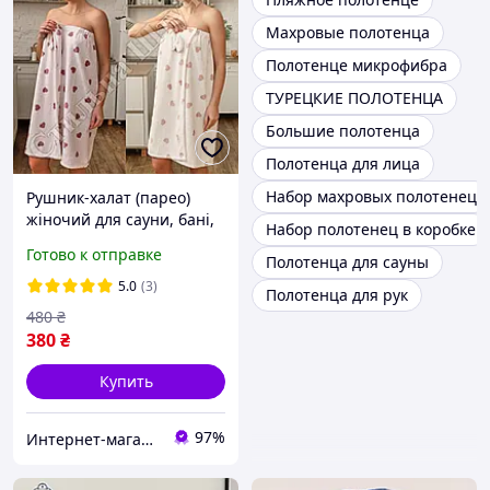
Махровые полотенца
Полотенце микрофибра
ТУРЕЦКИЕ ПОЛОТЕНЦА
Большие полотенца
Полотенца для лица
Набор махровых полотенец
Рушник-халат (парео)
жіночий для сауни, бані,
Набор полотенец в коробке
після прийняття ванни та
Готово к отправке
Полотенца для сауны
душу, відправка во
Україні
5.0
(3)
Полотенца для рук
480
₴
380
₴
Купить
97%
Интернет-магазин "Стильная Штучка"