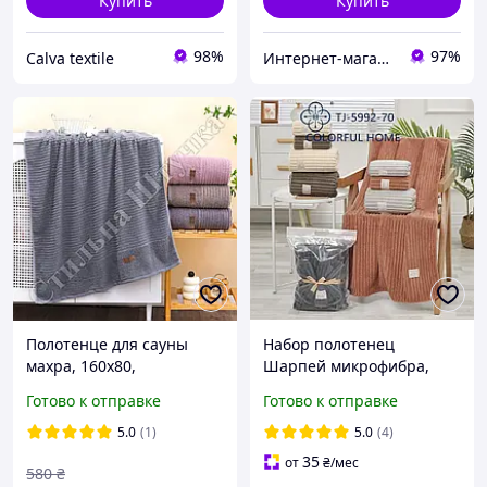
Купить
Купить
98%
97%
Calva textile
Интернет-магазин "Стильная Штучка"
Полотенце для сауны
Набор полотенец
махра, 160х80,
Шарпей микрофибра,
производство Турции,
баня+кухня
Готово к отправке
Готово к отправке
розничные и оптовые
продажи
5.0
(1)
5.0
(4)
35
от
₴
/мес
580
₴