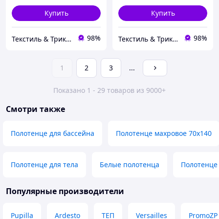
Купить
Купить
98%
98%
Текстиль & Трикотаж — текстиль для всей семьи
Текстиль & Трикотаж — текстиль для всей семьи
1
2
3
...
Показано 1 - 29 товаров из 9000+
Смотри также
Полотенце для бассейна
Полотенце махровое 70х140
Полотенце для тела
Белые полотенца
Полотенце
Популярные производители
Pupilla
Ardesto
ТЕП
Versailles
PromoZP