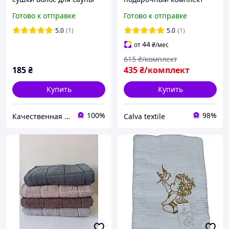
бани, чалма женская
полотенеце 50х90 /
Готово к отправке
Готово к отправке
тюрбан, полотенце для
70х140 см для лица тела
волос тюрбан
бани сауны путешествий
5.0
(1)
5.0
(1)
микрофибра цвет серый
44
от
₴
/мес
615
₴/комплект
185
₴
435
₴/комплект
Купить
Купить
100%
98%
Качественная постель
Calva textile