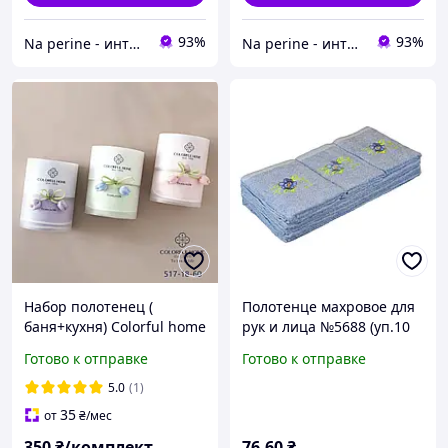
93%
93%
Na perine - интернет-магазин постельного белья и домашнего текстиля
Na perine - интернет-магазин постельного белья и домашнего текстиля
Набор полотенец (
Полотенце махровое для
баня+кухня) Colorful home
рук и лица №5688 (уп.10
шт) Цена за 1 шт
Готово к отправке
Готово к отправке
5.0
(1)
35
от
₴
/мес
350
₴/комплект
76
.60
₴