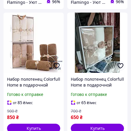
96%
96%
Flamingo - Уют в Вашем доме
Flamingo - Уют в Вашем доме
Набор полотенец Colorfull
Набор полотенец Colorfull
Home в подарочной
Home в подарочной
коробке 140 на 70 см и 50
коробке 35 на 75 см 3
Готово к отправке
Готово к отправке
на 90 см
штуки
85
65
от
₴
/мес
от
₴
/мес
900
₴
700
₴
850
₴
650
₴
Купить
Купить