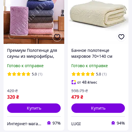
Премиум Полотенце для
Банное полотенце
сауны из микрофибры,
махровое 70×140 см
170х90, производство
бежевый
Готово к отправке
Готово к отправке
Турции, розничные и
оптовые продажи
5.0
(1)
5.0
(1)
48
от
₴
/мес
420
₴
598
.75
₴
320
₴
479
₴
Купить
Купить
97%
94%
Интернет-магазин "Стильная Штучка"
LUGI