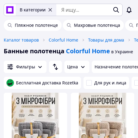
В категории
Пляжное полотенце
Махровые полотенца
Каталог товаров
Colorful Home
Товары для дома
Т
Банные полотенца
Colorful Home
в Украине
Фильтры
Цена
Назначение полоте
Бесплатная доставка Rozetka
Для рук и лица