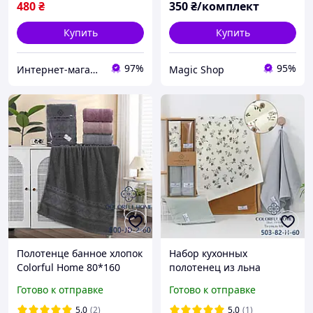
480
₴
350
₴/комплект
Купить
Купить
97%
95%
Интернет-магазин "Стильная Штучка"
Magic Shop
Полотенце банное хлопок
Набор кухонных
Colorful Home 80*160
полотенец из льна
Colorfui Home 4 штуки 40
Готово к отправке
Готово к отправке
на 60 см
5.0
(2)
5.0
(1)