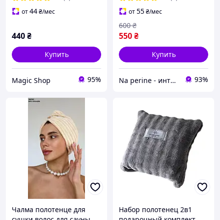
44
55
от
₴
/мес
от
₴
/мес
600
₴
440
₴
550
₴
Купить
Купить
95%
93%
Magic Shop
Na perine - интернет-магазин постельного белья и домашнего текстиля
Чалма полотенце для
Набор полотенец 2в1
сушки волос для сауны
подарочный комплект