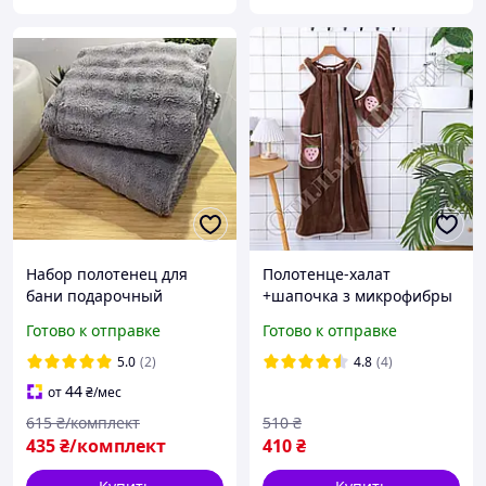
Набор полотенец для
Полотенце-халат
бани подарочный
+шапочка з микрофибры
комплект полотенеце для
для сауны или
Готово к отправке
Готово к отправке
лица и тела микрофибра
душа,доставка по
размер 50*90 / 70*140 см
Украине
5.0
(2)
4.8
(4)
Розетка,НП,Укрпочта
44
от
₴
/мес
615
₴/комплект
510
₴
435
₴/комплект
410
₴