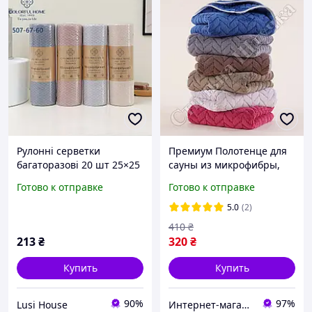
Рулонні серветки
Премиум Полотенце для
багаторазові 20 шт 25×25
сауны из микрофибры,
см
160*80, производство
Готово к отправке
Готово к отправке
Турции, розничные и
оптовые продажи
5.0
(2)
410
₴
213
₴
320
₴
Купить
Купить
90%
97%
Lusi House
Интернет-магазин "Стильная Штучка"