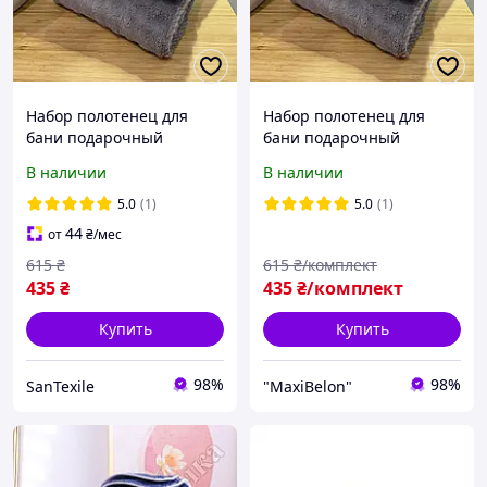
Набор полотенец для
Набор полотенец для
бани подарочный
бани подарочный
комплект полотенеце для
комплект полотенеце для
В наличии
В наличии
лица и тела микрофибра
лица и тела микрофибра
размер 50*90 / 70*140 см
размер 50*90 / 70*140 см
5.0
(1)
5.0
(1)
44
от
₴
/мес
615
₴
615
₴/комплект
435
₴
435
₴/комплект
Купить
Купить
98%
98%
SanTexile
"MaxiBelon"