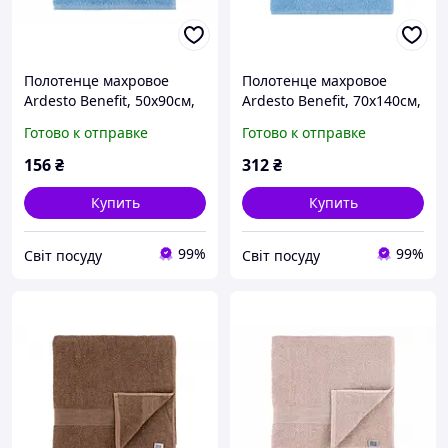
Полотенце махровое
Полотенце махровое
Ardesto Benefit, 50х90см,
Ardesto Benefit, 70х140см,
100% хлопок, голубой
100% хлопок голубой
Готово к отправке
Готово к отправке
(ART2450LB)
(ART2470LB)
156
₴
312
₴
Купить
Купить
99%
99%
Світ посуду
Світ посуду