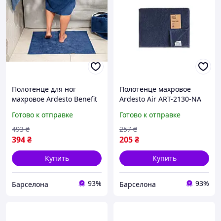
Полотенце для ног
Полотенце махровое
махровое Ardesto Benefit
Ardesto Air ART-2130-NA
ART-2457-DB 50х70 см
50х30 см синие barca
Готово к отправке
Готово к отправке
темно-синее barca
493
₴
257
₴
394
₴
205
₴
Купить
Купить
93%
93%
Барселона
Барселона