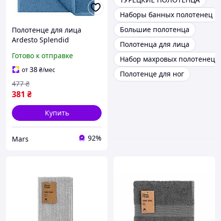
Наборы банных полотенец
Большие полотенца
Полотенце для лица
Ardesto Splendid
Полотенца для лица
ART2350BL 50х90 см
Готово к отправке
Набор махровых полотенец
голубое mars
38
от
₴
/мес
Полотенце для ног
477
₴
381
₴
Купить
92%
Mars