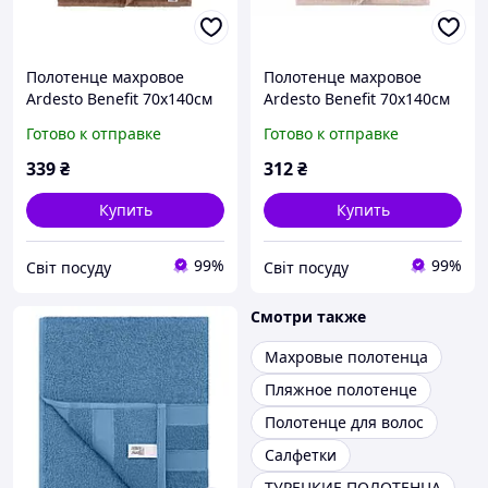
Полотенце махровое
Полотенце махровое
Ardesto Benefit 70х140см
Ardesto Benefit 70х140см
100% хлопок коричневый
100% хлопок айвори
Готово к отправке
Готово к отправке
(ART2470CH)
(ART2470IV)
339
₴
312
₴
Купить
Купить
99%
99%
Світ посуду
Світ посуду
Смотри также
Махровые полотенца
Пляжное полотенце
Полотенце для волос
Салфетки
ТУРЕЦКИЕ ПОЛОТЕНЦА