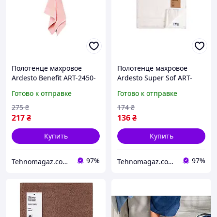
Полотенце махровое
Полотенце махровое
Ardesto Benefit ART-2450-
Ardesto Super Sof ART-
SС 50х90 см розовое
2230-PB 50х30 см белый
Готово к отправке
Готово к отправке
275
₴
174
₴
217
₴
136
₴
Купить
Купить
97%
97%
Tehnomagaz.com.ua - это передовой интернет-магазин, специализирующийся на продаже техники
Tehnomagaz.com.ua - это передовой интернет-магазин, специализирующийся на продаже техники