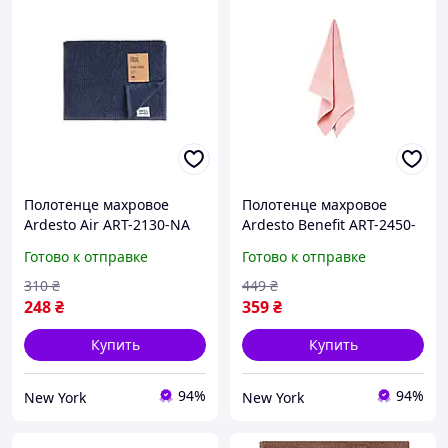
Полотенце махровое
Полотенце махровое
Ardesto Air ART-2130-NA
Ardesto Benefit ART-2450-
50х30 см синие newyork
SС 50х90 см розовое
Готово к отправке
Готово к отправке
newyork
310
₴
449
₴
248
₴
359
₴
Купить
Купить
94%
94%
New York
New York