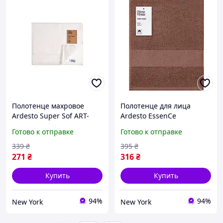
Полотенце махровое
Полотенце для лица
Ardesto Super Sof ART-
Ardesto EssenСe
2230-PB 50х30 см белый
ART2250BR 50х90 см
Готово к отправке
Готово к отправке
newyork
коричневое newyork
339
₴
395
₴
271
₴
316
₴
Купить
Купить
94%
94%
New York
New York