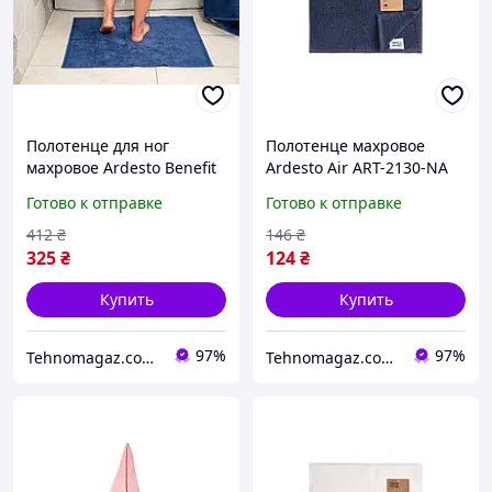
Полотенце для ног
Полотенце махровое
махровое Ardesto Benefit
Ardesto Air ART-2130-NA
ART-2457-DB 50х70 см
50х30 см синие
Готово к отправке
Готово к отправке
темно-синее
412
₴
146
₴
325
₴
124
₴
Купить
Купить
97%
97%
Tehnomagaz.com.ua - это передовой интернет-магазин, специализирующийся на продаже техники
Tehnomagaz.com.ua - это передовой интернет-магазин, специализирующийся на продаже техники