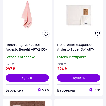
Полотенце махровое
Полотенце махровое
Ardesto Benefit ART-2450-
Ardesto Super Sof ART-
SС 50х90 см розовое
2230-PB 50х30 см белый
Готово к отправке
Готово к отправке
barca
barca
372
₴
280
₴
297
₴
224
₴
Купить
Купить
93%
93%
Барселона
Барселона