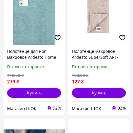
Полотенце для ног
Полотенце махровое
махровое Ardesto Home
Ardesto SuperSoft ART-
ART2557AQ 50х70 см
2230-NS 50х30 см
Готово к отправке
Готово к отправке
бирюзовое высокое
бежевое высокое
качество
качество
418
.50
₴
190
.50
₴
279
₴
127
₴
Купить
Купить
92%
92%
Магазин ШОК
Магазин ШОК