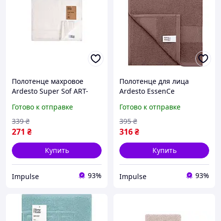
Полотенце махровое
Полотенце для лица
Ardesto Super Sof ART-
Ardesto EssenСe
2230-PB 50х30 см белый
ART2250BR 50х90 см
Готово к отправке
Готово к отправке
impulse
коричневое impulse
339
₴
395
₴
271
₴
316
₴
Купить
Купить
93%
93%
Impulse
Impulse