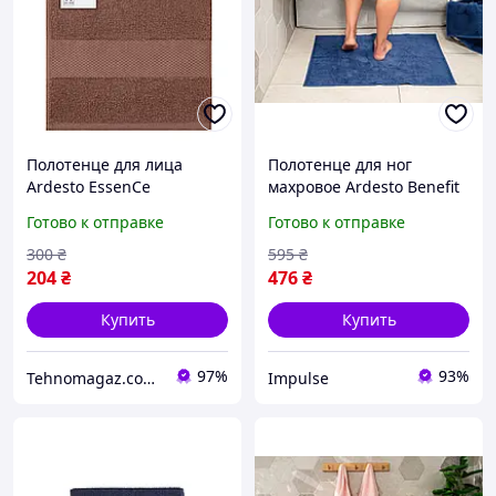
Полотенце для лица
Полотенце для ног
Ardesto EssenСe
махровое Ardesto Benefit
ART2250BR 50х90 см
ART-2457-DB 50х70 см
Готово к отправке
Готово к отправке
коричневое
темно-синее impulse
300
₴
595
₴
204
₴
476
₴
Купить
Купить
97%
93%
Tehnomagaz.com.ua - это передовой интернет-магазин, специализирующийся на продаже техники
Impulse