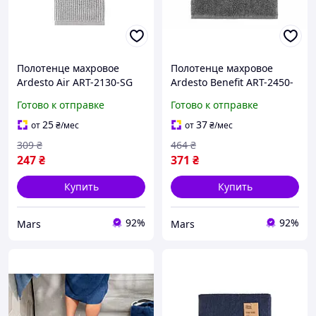
Полотенце махровое
Полотенце махровое
Ardesto Air ART-2130-SG
Ardesto Benefit ART-2450-
50х30 см серое mars
SG 50х90 см серое mars
Готово к отправке
Готово к отправке
25
37
от
₴
/мес
от
₴
/мес
309
₴
464
₴
247
₴
371
₴
Купить
Купить
92%
92%
Mars
Mars