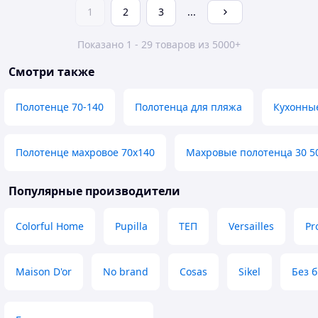
1
2
3
...
Показано 1 - 29 товаров из 5000+
Смотри также
Полотенце 70-140
Полотенца для пляжа
Кухонны
Полотенце махровое 70х140
Махровые полотенца 30 5
Популярные производители
Colorful Home
Pupilla
ТЕП
Versailles
Pr
Maison D'or
No brand
Cosas
Sikel
Без 