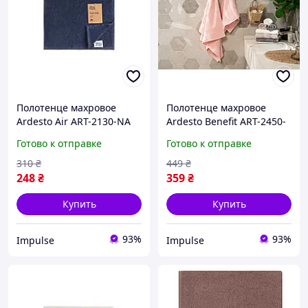
Полотенце махровое
Полотенце махровое
Ardesto Air ART-2130-NA
Ardesto Benefit ART-2450-
50х30 см синие impulse
SС 50х90 см розовое
Готово к отправке
Готово к отправке
impulse
310
₴
449
₴
248
₴
359
₴
Купить
Купить
93%
93%
Impulse
Impulse