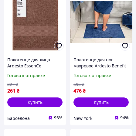
Полотенце для лица
Полотенце для ног
Ardesto EssenСe
махровое Ardesto Benefit
ART2250BR 50х90 см
ART-2457-DB 50х70 см
Готово к отправке
Готово к отправке
коричневое barca
темно-синее newyork
327
₴
595
₴
261
₴
476
₴
Купить
Купить
93%
94%
Барселона
New York