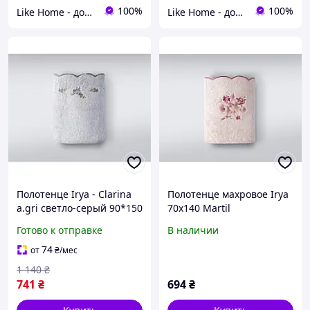
100%
100%
Like Home - домашний уют для всей семьи. Будьте как дома 🤗
Like Home - домашний уют для всей семьи. Будьте как дома 🤗
Полотенце Irya - Clarina
Полотенце махровое Irya
a.gri светло-серый 90*150
70х140 Martil
Готово к отправке
В наличии
74
от
₴
/мес
1 140
₴
741
₴
694
₴