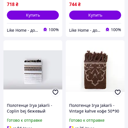
718
₴
744
₴
Купить
Купить
100%
100%
Like Home - домашний уют для всей семьи. Будьте как дома 🤗
Like Home - домашний уют для всей семьи. Будьте как дома 🤗
Полотенце Irya Jakarli -
Полотенце Irya Jakarli -
Coplin bej бежевый
Vintage kahve кофе 50*90
70*140
Готово к отправке
Готово к отправке