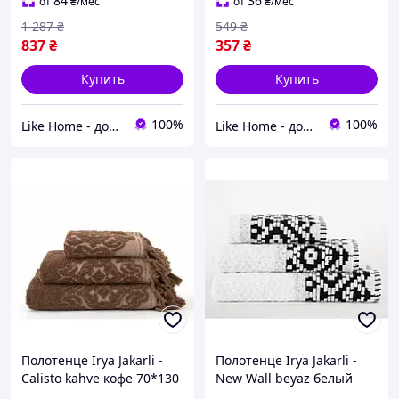
84
36
от
₴
/мес
от
₴
/мес
1 287
₴
549
₴
837
₴
357
₴
Купить
Купить
100%
100%
Like Home - домашний уют для всей семьи. Будьте как дома 🤗
Like Home - домашний уют для всей семьи. Будьте как дома 🤗
Полотенце Irya Jakarli -
Полотенце Irya Jakarli -
Calisto kahve кофе 70*130
New Wall beyaz белый
70*130