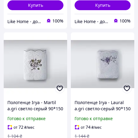
Купить
Купить
100%
100%
Like Home - домашний уют для всей семьи. Будьте как дома 🤗
Like Home - домашний уют для всей семьи. Будьте как дома 🤗
Полотенце Irya - Martil
Полотенце Irya - Laural
a.gri светло серый 90*150
a.gri светло-серый 90*150
Готово к отправке
Готово к отправке
72
74
от
₴
/мес
от
₴
/мес
1 104
₴
1 144
₴