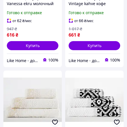
Vanessa ekru молочный
Vintage kahve кофе
70*130
70*130
Готово к отправке
Готово к отправке
62
66
от
₴
/мес
от
₴
/мес
947
₴
1 017
₴
616
₴
661
₴
Купить
Купить
100%
100%
Like Home - домашний уют для всей семьи. Будьте как дома 🤗
Like Home - домашний уют для всей семьи. Будьте как дома 🤗