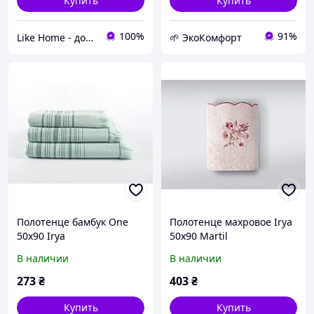
Купить
Купить
100%
91%
Like Home - домашний уют для всей семьи. Будьте как дома 🤗
🌱 ЭкоКомфорт
Полотенце бамбук One
Полотенце махровое Irya
50х90 Irya
50х90 Martil
В наличии
В наличии
273
₴
403
₴
Купить
Купить