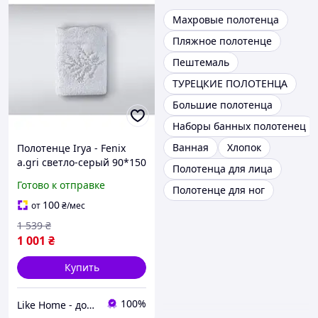
Махровые полотенца
Пляжное полотенце
Пештемаль
ТУРЕЦКИЕ ПОЛОТЕНЦА
Большие полотенца
Наборы банных полотенец
Ванная
Хлопок
Полотенце Irya - Fenix
a.gri светло-серый 90*150
Полотенца для лица
Готово к отправке
Полотенце для ног
100
от
₴
/мес
1 539
₴
1 001
₴
Купить
100%
Like Home - домашний уют для всей семьи. Будьте как дома 🤗