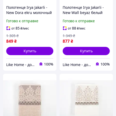
Полотенце Irya Jakarli -
Полотенце Irya Jakarli -
New Dora ekru молочный
New Wall beyaz белый
90*150
90*150
Готово к отправке
Готово к отправке
85
88
от
₴
/мес
от
₴
/мес
1 305
₴
1 349
₴
849
₴
877
₴
Купить
Купить
100%
100%
Like Home - домашний уют для всей семьи. Будьте как дома 🤗
Like Home - домашний уют для всей семьи. Будьте как дома 🤗