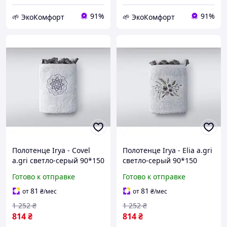
91%
91%
🌱 ЭкоКомфорт
🌱 ЭкоКомфорт
Полотенце Irya - Covel
Полотенце Irya - Elia a.gri
a.gri светло-серый 90*150
светло-серый 90*150
Готово к отправке
Готово к отправке
81
81
от
₴
/мес
от
₴
/мес
1 252
₴
1 252
₴
814
₴
814
₴