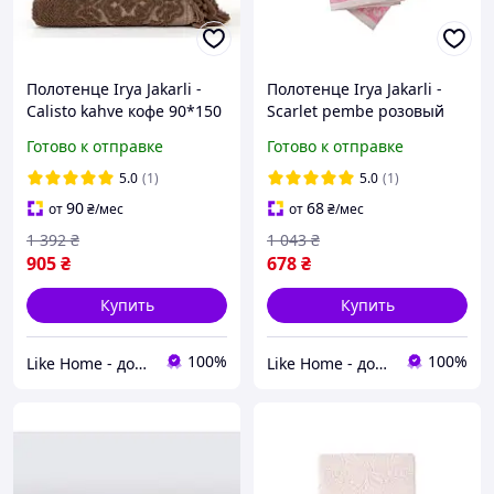
Полотенце Irya Jakarli -
Полотенце Irya Jakarli -
Calisto kahve кофе 90*150
Scarlet pembe розовый
90*150
Готово к отправке
Готово к отправке
5.0
(1)
5.0
(1)
90
68
от
₴
/мес
от
₴
/мес
1 392
₴
1 043
₴
905
₴
678
₴
Купить
Купить
100%
100%
Like Home - домашний уют для всей семьи. Будьте как дома 🤗
Like Home - домашний уют для всей семьи. Будьте как дома 🤗