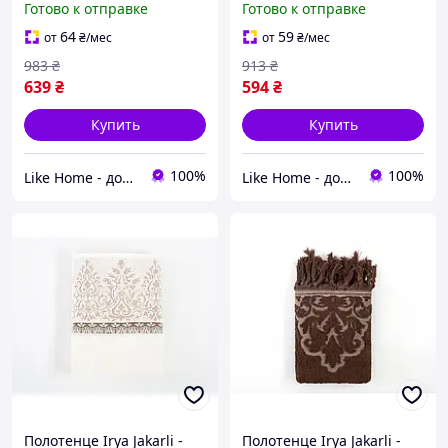
Готово к отправке
Готово к отправке
64
59
от
₴
/мес
от
₴
/мес
983
₴
913
₴
639
₴
594
₴
Купить
Купить
100%
100%
Like Home - домашний уют для всей семьи. Будьте как дома 🤗
Like Home - домашний уют для всей семьи. Будьте как дома 🤗
Полотенце Irya Jakarli -
Полотенце Irya Jakarli -