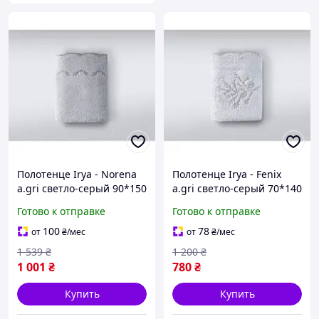
Полотенце Irya - Norena
Полотенце Irya - Fenix
a.gri светло-серый 90*150
a.gri светло-серый 70*140
Готово к отправке
Готово к отправке
100
78
от
₴
/мес
от
₴
/мес
1 539
₴
1 200
₴
1 001
₴
780
₴
Купить
Купить