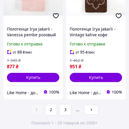
Полотенце Irya Jakarli -
Полотенце Irya Jakarli -
Vanessa pembe розовый
Vintage kahve кофе
90*150
90*150
Готово к отправке
Готово к отправке
88
95
от
₴
/мес
от
₴
/мес
1 349
₴
1 462
₴
877
₴
951
₴
Купить
Купить
100%
100%
Like Home - домашний уют для всей семьи. Будьте как дома 🤗
Like Home - домашний уют для всей семьи. Будьте как дома 🤗
1
2
3
...
Показано 1 - 29 товаров из 2000+