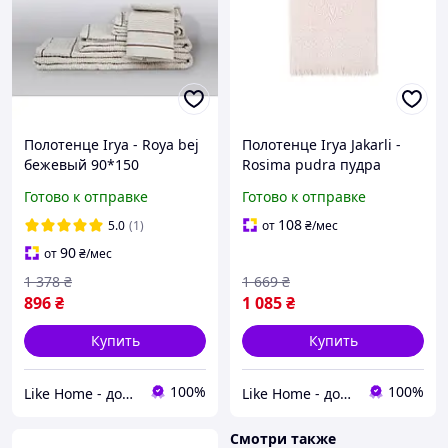
Полотенце Irya - Roya bej
Полотенце Irya Jakarli -
бежевый 90*150
Rosima pudra пудра
90*150
Готово к отправке
Готово к отправке
108
5.0
(1)
от
₴
/мес
90
от
₴
/мес
1 378
₴
1 669
₴
896
₴
1 085
₴
Купить
Купить
100%
100%
Like Home - домашний уют для всей семьи. Будьте как дома 🤗
Like Home - домашний уют для всей семьи. Будьте как дома 🤗
Смотри также