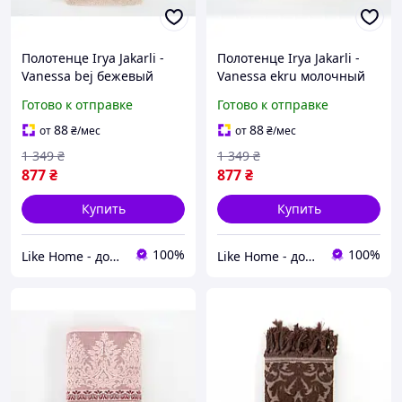
Полотенце Irya Jakarli -
Полотенце Irya Jakarli -
Vanessa bej бежевый
Vanessa ekru молочный
90*150
90*150
Готово к отправке
Готово к отправке
88
88
от
₴
/мес
от
₴
/мес
1 349
₴
1 349
₴
877
₴
877
₴
Купить
Купить
100%
100%
Like Home - домашний уют для всей семьи. Будьте как дома 🤗
Like Home - домашний уют для всей семьи. Будьте как дома 🤗