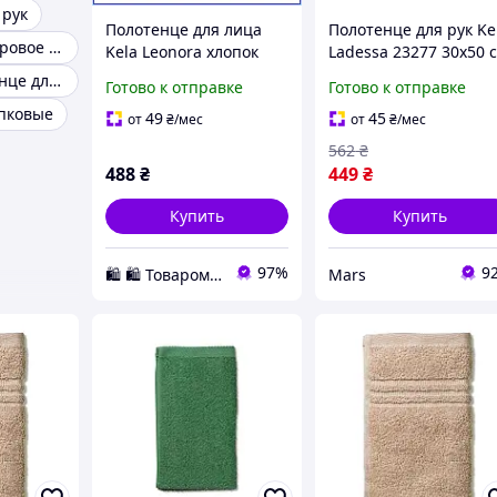
 рук
Полотенце для лица
Полотенце для рук Ke
Полотенце махровое 70х140
Kela Leonora хлопок
Ladessa 23277 30х50 
100% 50х100 см светло-
морозно-голубое mar
Банное полотенце для мужчин
Готово к отправке
Готово к отправке
розовое мягкое
пковые
впитывающее
49
45
от
₴
/мес
от
₴
/мес
премиум Германия
562
₴
488
₴
449
₴
Купить
Купить
97%
9
🛍️ 🛍️ Товаромания 🛍️ 🛍️
Mars