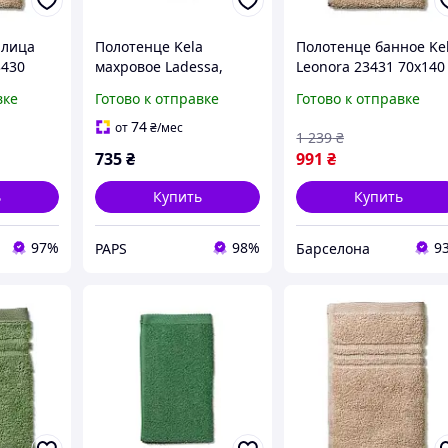
 лица
Полотенце Kela
Полотенце банное Ke
3430
махровое Ladessa,
Leonora 23431 70х140
ло-
зеленые листья, 70х140
см светло-розовое
вке
Готово к отправке
Готово к отправке
см (24595)
barca
(00000026452) e
74
от
₴
/мес
1 239
₴
735
₴
991
₴
ь
Купить
Купить
97%
98%
9
PAPS
Барселона