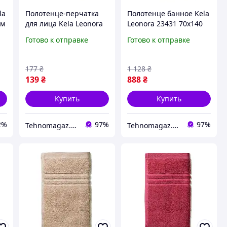
la
Полотенце-перчатка
Полотенце банное Kela
см
для лица Kela Leonora
Leonora 23431 70х140
s
24612 15х21 см
см светло-розовое
Готово к отправке
Готово к отправке
зеленый мох
177
₴
1 128
₴
139
₴
888
₴
Купить
Купить
2%
97%
97%
Tehnomagaz.com.ua - это передовой интернет-магазин, специализирующийся на продаже техники
Tehnomagaz.com.ua - это передовой интернет-магазин, специализирующийся на продаже техники