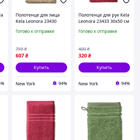
la
Полотенце для лица
Полотенце для рук Kela
Kela Leonora 23430
Leonora 23433 30х50 см
50х100 см светло-
пастельно-красное
Готово к отправке
Готово к отправке
розовое newyork
newyork
759
₴
400
₴
607
₴
320
₴
Купить
Купить
4%
94%
94%
New York
New York