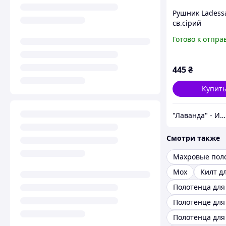
Рушник Ladess
св.сірий
50x100cm_2317
Готово к отпра
445
₴
Купит
"Лаванда" - Интернет-магазин
Смотри также
Махровые пол
Мох
Килт д
Полотенца для
Полотенце для
Полотенца для