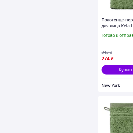
Полотенце-пер
для лица Kela 
24612 15х21 см
Готово к отпра
зеленый мох n
343
₴
274
₴
Купит
New York