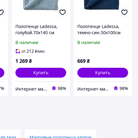
Полотенце Ladessa,
Полотенце Ladessa,
голубой.70x140 см
темно-син.50x100см
(23279)
(23286)
В наличии
В наличии
212
от
₴
/мес
1 269
₴
669
₴
Купить
Купить
7%
98%
98%
Интернет-магазин Хозяюшка
Интернет-магазин Хозяюшка
ля тела
Махровые полотенца хлопок