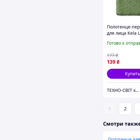
Полотенце-пер
для лица Kela 
24612 15х21 см
Готово к отпра
зеленый мох
177
₴
139
₴
Купит
ТЕХНО-СВІТ компьютерна техніка, мобільні аксесуари, електронна техніка та багато іншого.
1
2
Смотри такж
Полотенце для