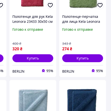
Полотенце для рук Kela
Полотенце-перчатка
Leonora 23433 30х50 см
для лица Kela Leonora
пастельно-красное
24612 15х21 см
Готово к отправке
Готово к отправке
berlin
зеленый мох berlin
400
₴
343
₴
320
₴
274
₴
Купить
Купить
5%
95%
95%
BERLIN
BERLIN