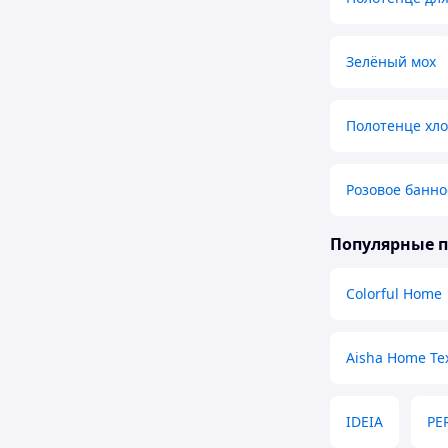
Зелёный мох
Полотенце хл
Розовое банно
Популярные 
Colorful Home
Aisha Home Tex
IDEIA
PE