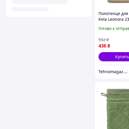
Полотенце для
Kela Leonora 2
50х100 см свет
Готово к отпра
розовое
552
₴
436
₴
Купит
Tehnomagaz.com.ua - это передовой интернет-магазин, специализирующийся на продаже техники