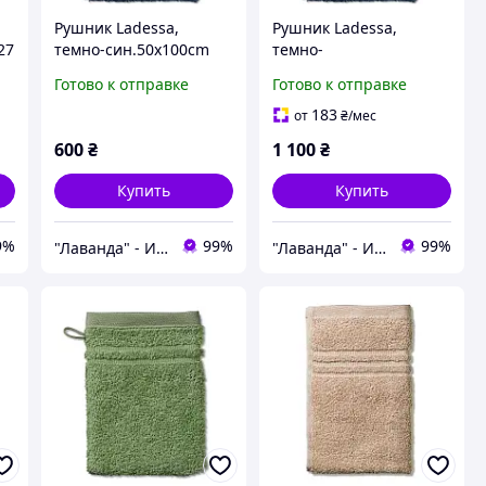
Рушник Ladessa,
Рушник Ladessa,
27
темно-син.50x100cm
темно-
син.70x140cm_23287
Готово к отправке
Готово к отправке
183
от
₴
/мес
600
₴
1 100
₴
Купить
Купить
9%
99%
99%
"Лаванда" - Интернет-магазин
"Лаванда" - Интернет-магазин