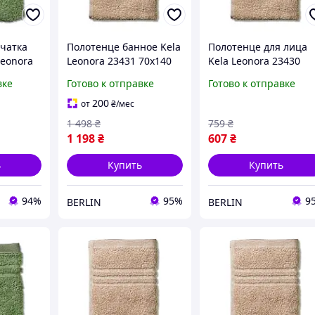
чатка
Полотенце банное Kela
Полотенце для лица
Leonora
Leonora 23431 70х140
Kela Leonora 23430
см светло-розовое
50х100 см светло-
вке
Готово к отправке
Готово к отправке
ewyork
berlin
розовое berlin
200
от
₴
/мес
1 498
₴
759
₴
1 198
₴
607
₴
ь
Купить
Купить
94%
95%
9
BERLIN
BERLIN