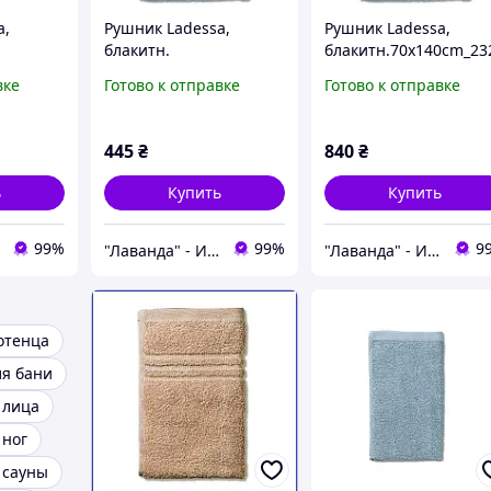
a,
Рушник Ladessa,
Рушник Ladessa,
блакитн.
блакитн.70x140cm_23
6
50x100cm_23278
9
вке
Готово к отправке
Готово к отправке
445
₴
840
₴
ь
Купить
Купить
99%
99%
9
"Лаванда" - Интернет-магазин
"Лаванда" - Интернет-магазин
отенца
ля бани
 лица
 ног
 сауны