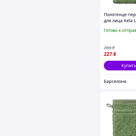
Полотенце-пер
для лица Kela 
24612 15х21 см
Готово к отпра
зеленый мох b
284
₴
227
₴
Купит
Барселона