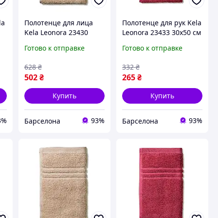
la
Полотенце для лица
Полотенце для рук Kela
Kela Leonora 23430
Leonora 23433 30х50 см
50х100 см светло-
пастельно-красное
Готово к отправке
Готово к отправке
розовое barca
barca
628
₴
332
₴
502
₴
265
₴
Купить
Купить
3%
93%
93%
Барселона
Барселона