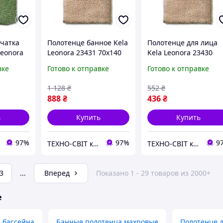
чатка
Полотенце банное Kela
Полотенце для лица
Leonora
Leonora 23431 70х140
Kela Leonora 23430
см светло-розовое
50х100 см светло-
вке
Готово к отправке
Готово к отправке
розовое
1 128
₴
552
₴
888
₴
436
₴
ь
Купить
Купить
97%
97%
9
ТЕХНО-СВІТ компьютерна техніка, мобільні аксесуари, електронна техніка та багато іншого.
ТЕХНО-СВІТ компьютерна техніка, мобільні аксесуари, електронна техніка та багато іншого.
3
...
Вперед
Показано 1 - 29 товаров из 2000+
е
 бассейна
Банные полотенца махровые
Полотенце д