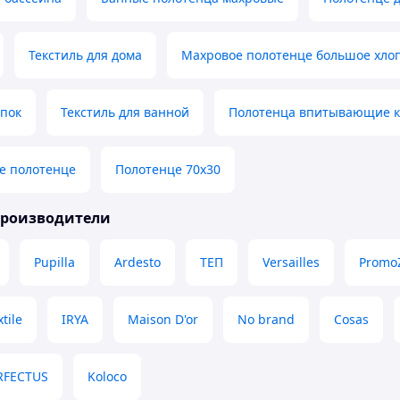
Текстиль для дома
Махровое полотенце большое хло
опок
Текстиль для ванной
Полотенца впитывающие к
е полотенце
Полотенце 70х30
производители
Pupilla
Ardesto
ТЕП
Versailles
Promo
tile
IRYA
Maison D'or
No brand
Cosas
RFECTUS
Koloco