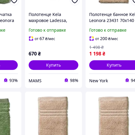
чатка
Полотенце Kela
Полотенце банное Ke
Leonora
махровое Ladessa,
Leonora 23431 70х140
зеленые листья, 70х140
см светло-розовое
вке
Готово к отправке
Готово к отправке
arca
см (24595)
newyork
(00000026452) (o642707)
67
200
от
₴
/мес
от
₴
/мес
1 498
₴
670
₴
1 198
₴
ь
Купить
Купить
93%
98%
9
MAMS
New York